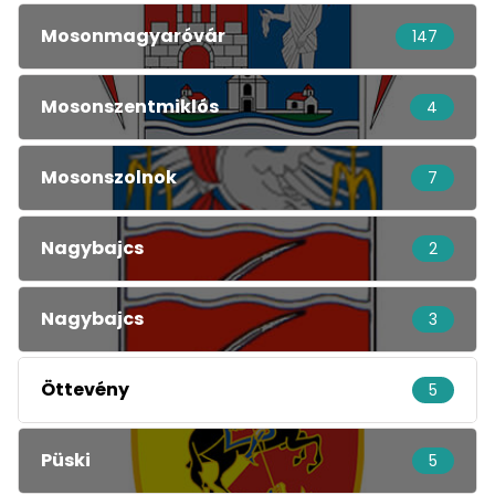
Mosonmagyaróvár
147
Mosonszentmiklós
4
Mosonszolnok
7
Nagybajcs
2
Nagybajcs
3
Öttevény
5
Püski
5