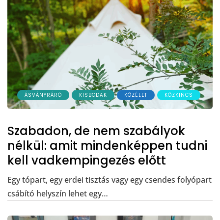
ÁSVÁNYRÁRÓ
KISBODAK
KÖZÉLET
KÖZKINCS
Szabadon, de nem szabályok
nélkül: amit mindenképpen tudni
kell vadkempingezés előtt
Egy tópart, egy erdei tisztás vagy egy csendes folyópart
csábító helyszín lehet egy…