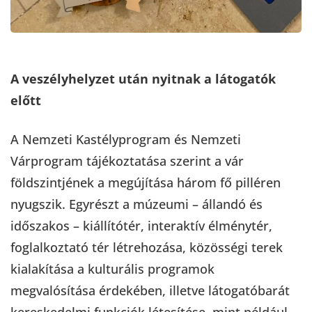
A veszélyhelyzet után nyitnak a látogatók
előtt
A Nemzeti Kastélyprogram és Nemzeti
Várprogram tájékoztatása szerint a vár
földszintjének a megújítása három fő pilléren
nyugszik. Egyrészt a múzeumi – állandó és
időszakos – kiállítótér, interaktív élménytér,
foglalkoztató tér létrehozása, közösségi terek
kialakítása a kulturális programok
megvalósítása érdekében, illetve látogatóbarát
kereskedelmi funkciók létesítése, mint például