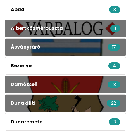
Abda
3
Albertkázmérpuszta
1
Ásványráró
17
Bezenye
4
Darnózseli
13
Dunakiliti
22
Dunaremete
3