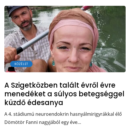
KÖZÉLET
A Szigetközben talált évről évre
menedéket a súlyos betegséggel
küzdő édesanya
A 4. stádiumú neuroendokrin hasnyálmirigyrákkal élő
Dömötör Fanni nagyjából egy éve…