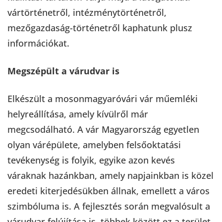
vártörténetről, intézménytörténetről,
mezőgazdaság-történetről kaphatunk plusz
információkat.
Megszépült a várudvar is
Elkészült a mosonmagyaróvári vár műemléki
helyreállítása, amely kívülről már
megcsodálható. A vár Magyarország egyetlen
olyan várépülete, amelyben felsőoktatási
tevékenység is folyik, egyike azon kevés
váraknak hazánkban, amely napjainkban is közel
eredeti kiterjedésükben állnak, emellett a város
szimbóluma is. A fejlesztés során megvalósult a
várudvar felújítása is, többek között ez a terület