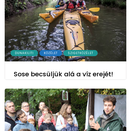
DUNAKILITI
KÖZÉLET
SZIGETKÖZÉLET
Sose becsüljük alá a víz erejét!