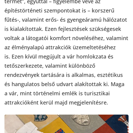
termet”, egyúttal – figyelembe véve az
építéstörténeti szempontokat is – korszerű
fűtés-, valamint erős- és gyengeáramú hálózatot
is kialakítottak. Ezen fejlesztések szükségesek
voltak a látogatói komfort növeléséhez, valamint
az élményalapú attrakciók üzemeltetéséhez
is. Ezen kívül megújult a vár homlokzata és
tetőszerkezete, valamint különböző
rendezvények tartására is alkalmas, esztétikus
és hangulatos belső udvart alakítottak ki. Maga
a vár, mint történelmi emlék is turisztikai
attrakcióként kerül majd megjelenítésre.