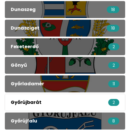
Dunaszeg
18
Dunasziget
18
Feketeerdő
2
Gönyű
2
Győrladamér
11
Győrújbarát
2
Győrújfalu
8