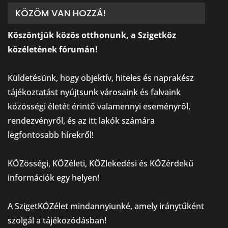
KÖZÖM VAN HOZZÁ!
Köszöntjük közös otthonunk, a Szigetköz
közéletének fórumán!
⠀
Küldetésünk, hogy objektív, hiteles és naprakész
tájékoztatást nyújtsunk városaink és falvaink
közösségi életét érintő valamennyi eseményről,
rendezvényről, és az itt lakók számára
legfontosabb hírekről!
⠀
KÖZösségi, KÖZéleti, KÖZlekedési és KÖZérdekű
információk egy helyen!
⠀
A SzigetKÖZélet mindannyiunké, amely iránytűként
szolgál a tájékozódásban!