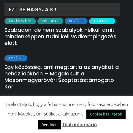
EZT SE HAGYJA KI!
ÁSVÁNYRÁRÓ
KISBODAK
KÖZÉLET
KÖZKINCS
Szabadon, de nem szabályok nélkül: amit
mindenképpen tudni kell vadkempingezés
előtt
KÖZÉLET
Egy közösség, ami megtartja az anyákat a
nehéz időkben – Megalakult a
Mosonmagyaróvári Szoptatástámogató
Kör
KÖZÉLET
Tájékoztatjuk, hogy a felhasználói élmény fokozása érdekében
A Szigetközben talált évről évre
html-kódokat, ún. sütiket alkalmazunk.
Cookie beállítások
menedéket a súlyos betegséggel küzdő
édesanya
Több információ
Rendben