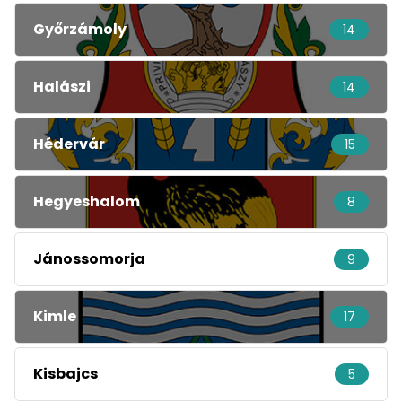
Győrzámoly
14
Halászi
14
Hédervár
15
Hegyeshalom
8
Jánossomorja
9
Kimle
17
Kisbajcs
5