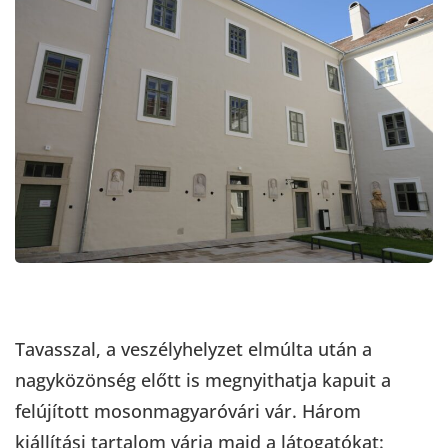
Tavasszal, a veszélyhelyzet elmúlta után a
nagyközönség előtt is megnyithatja kapuit a
felújított mosonmagyaróvári vár. Három
kiállítási tartalom várja majd a látogatókat: