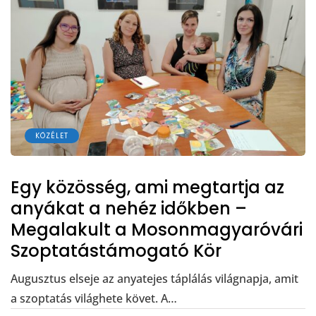
KÖZÉLET
Egy közösség, ami megtartja az
anyákat a nehéz időkben –
Megalakult a Mosonmagyaróvári
Szoptatástámogató Kör
Augusztus elseje az anyatejes táplálás világnapja, amit
a szoptatás világhete követ. A…