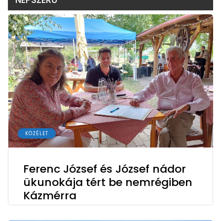
KÖZÉLET
Ferenc József és József nádor
ükunokája tért be nemrégiben
Kázmérra