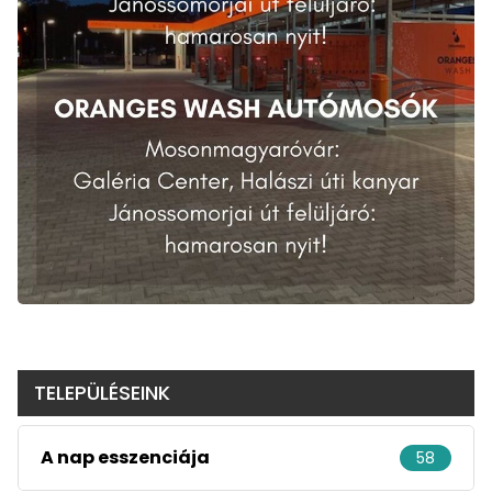
TELEPÜLÉSEINK
A nap esszenciája
58