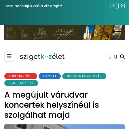
Sose becsüljük alá a víz erejét!
Közel tíze
Kiemelkedő
Madármegf
KORONAVÍRUS
KÖZÉLET
MOSONMAGYARÓVÁR
SZIGETKÖZÉLET
A megújult várudvar
koncertek helyszínéül is
szolgálhat majd