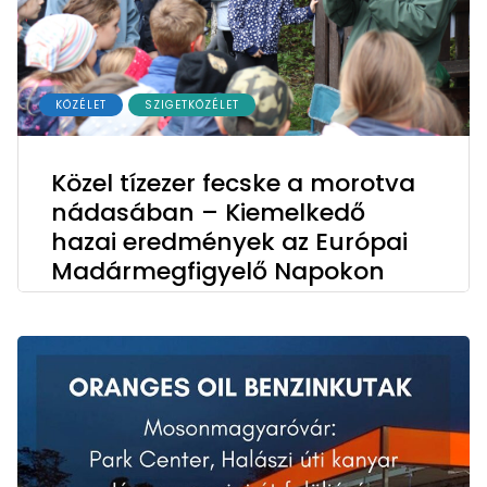
KÖZÉLET
SZIGETKÖZÉLET
Közel tízezer fecske a morotva
nádasában – Kiemelkedő
hazai eredmények az Európai
Madármegfigyelő Napokon