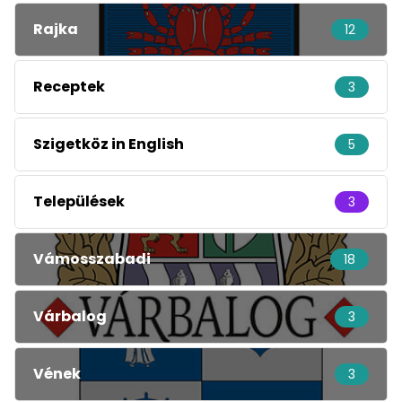
Rajka
12
Receptek
3
Szigetköz in English
5
Települések
3
Vámosszabadi
18
Várbalog
3
Vének
3