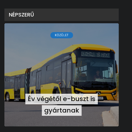
NÉPSZERŰ
KÖZÉLET
Év végétől e-buszt is
gyártanak