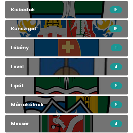
Kisbodak
15
Kunsziget
16
Lébény
11
Levél
4
Lipót
8
Máriakálnok
8
Mecsér
4