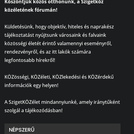
Köszöntjük közös otthonunk, a Szigetköz
közéletének fórumán!
⠀
Küldetésünk, hogy objektív, hiteles és naprakész
tájékoztatást nyújtsunk városaink és falvaink
közösségi életét érintő valamennyi eseményről,
rendezvényről, és az itt lakók számára
legfontosabb hírekről!
⠀
KÖZösségi, KÖZéleti, KÖZlekedési és KÖZérdekű
információk egy helyen!
⠀
A SzigetKÖZélet mindannyiunké, amely iránytűként
szolgál a tájékozódásban!
NÉPSZERŰ