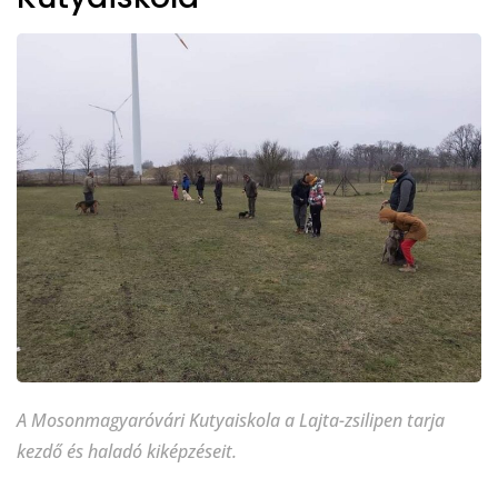
A Mosonmagyaróvári Kutyaiskola a Lajta-zsilipen tarja
kezdő és haladó kiképzéseit.