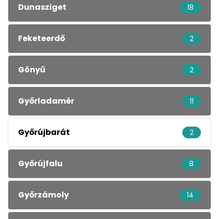
Dunasziget
18
Feketeerdő
2
Gönyű
2
Győrladamér
11
Győrújbarát
2
Győrújfalu
8
Győrzámoly
14