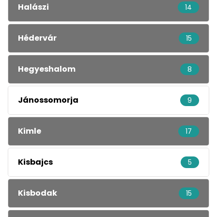
Halászi
14
Hédervár
15
Hegyeshalom
8
Jánossomorja
9
Kimle
17
Kisbajcs
5
Kisbodak
15