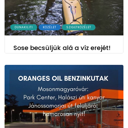
DUNAKILITI
KÖZÉLET
SZIGETKÖZÉLET
Sose becsüljük alá a víz erejét!