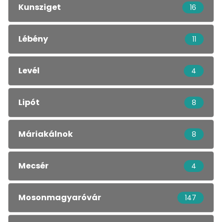
Kunsziget
16
Lébény
11
Levél
4
Lipót
8
Máriakálnok
8
Mecsér
4
Mosonmagyaróvár
147