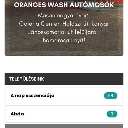
TELEPÜLÉSEINK
A nap esszenciája
58
Abda
3