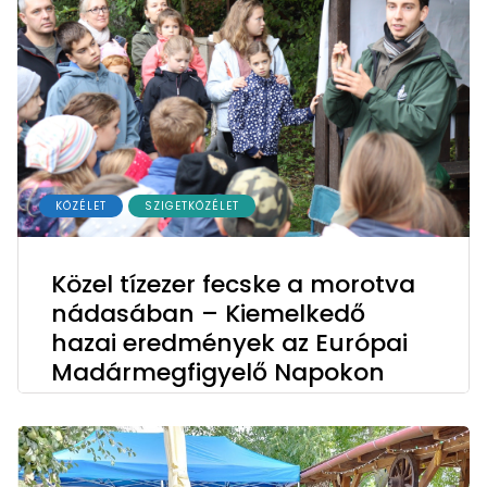
KÖZÉLET
SZIGETKÖZÉLET
Közel tízezer fecske a morotva
nádasában – Kiemelkedő
hazai eredmények az Európai
Madármegfigyelő Napokon