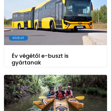
KÖZÉLET
Év végétől e-buszt is
gyártanak