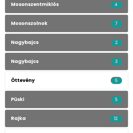
Mosonszentmiklós
4
Mosonszolnok
7
Nagybajcs
2
Nagybajcs
3
Öttevény
5
Püski
5
Rajka
12