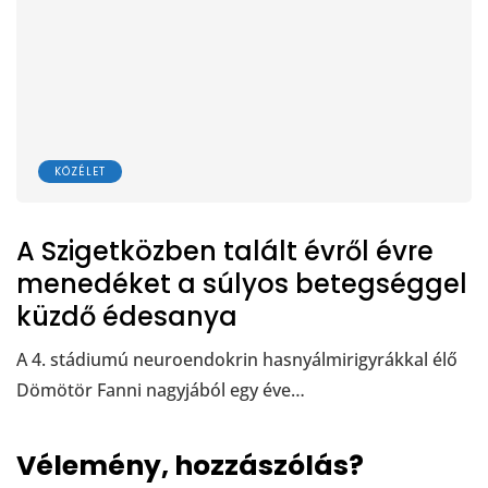
KÖZÉLET
A Szigetközben talált évről évre
menedéket a súlyos betegséggel
küzdő édesanya
A 4. stádiumú neuroendokrin hasnyálmirigyrákkal élő
Dömötör Fanni nagyjából egy éve…
Vélemény, hozzászólás?