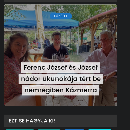
KÖZÉLET
Ferenc József és József
nádor ükunokája tért be
nemrégiben Kázmérra
EZT SE HAGYJA KI!