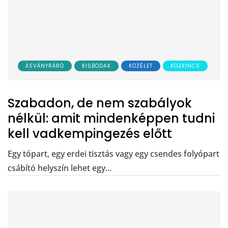
ÁSVÁNYRÁRÓ
KISBODAK
KÖZÉLET
KÖZKINCS
Szabadon, de nem szabályok
nélkül: amit mindenképpen tudni
kell vadkempingezés előtt
Egy tópart, egy erdei tisztás vagy egy csendes folyópart
csábító helyszín lehet egy…