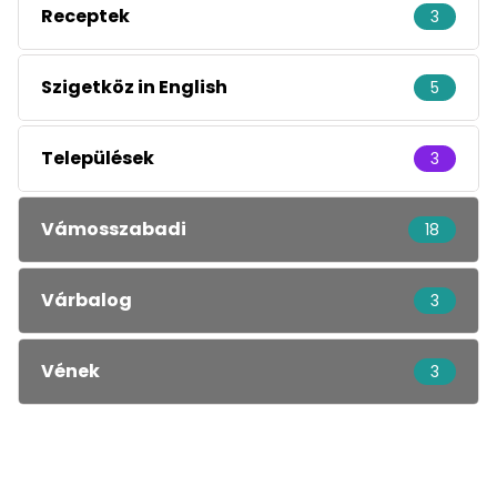
Receptek
3
Szigetköz in English
5
Települések
3
Vámosszabadi
18
Várbalog
3
Vének
3