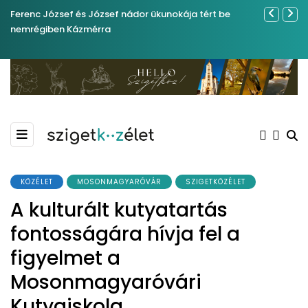
Ferenc József és József nádor ükunokája tért be
Sose becsül
nemrégiben Kázmérra
KÖZÉLET
MOSONMAGYARÓVÁR
SZIGETKÖZÉLET
A kulturált kutyatartás
fontosságára hívja fel a
figyelmet a
Mosonmagyaróvári
Kutyaiskola