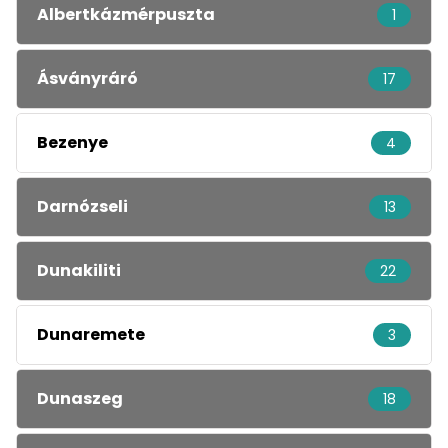
Albertkázmérpuszta
1
Ásványráró
17
Bezenye
4
Darnózseli
13
Dunakiliti
22
Dunaremete
3
Dunaszeg
18