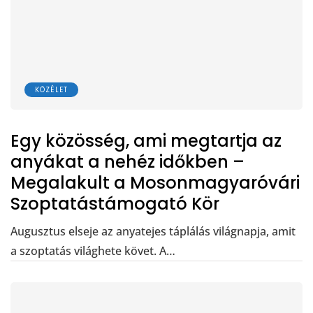
KÖZÉLET
Egy közösség, ami megtartja az
anyákat a nehéz időkben –
Megalakult a Mosonmagyaróvári
Szoptatástámogató Kör
Augusztus elseje az anyatejes táplálás világnapja, amit
a szoptatás világhete követ. A…