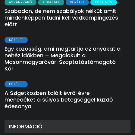
ÁSVÁNYRÁRÓ
KISBODAK
KÖZÉLET
KÖZKINCS
Szabadon, de nem szabályok nélkül: amit
mindenképpen tudni kell vadkempingezés
előtt
KÖZÉLET
Egy közösség, ami megtartja az anyákat a
nehéz időkben – Megalakult a
Mosonmagyaróvári Szoptatástámogató
Kör
KÖZÉLET
A Szigetközben talált évről évre
menedéket a súlyos betegséggel küzdő
édesanya
INFORMÁCIÓ