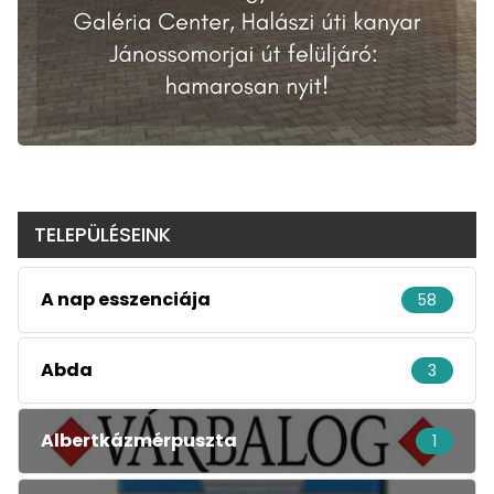
TELEPÜLÉSEINK
A nap esszenciája
58
Abda
3
Albertkázmérpuszta
1