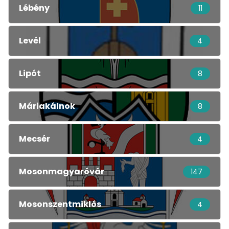
Lébény
11
Levél
4
Lipót
8
Máriakálnok
8
Mecsér
4
Mosonmagyaróvár
147
Mosonszentmiklós
4