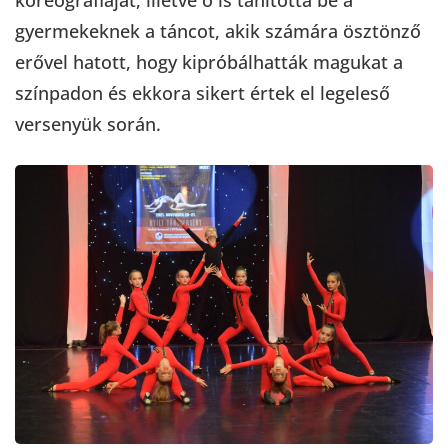
koreográfiáját, illetve ő is tanította be a
gyermekeknek a táncot, akik számára ösztönző
erővel hatott, hogy kipróbálhatták magukat a
színpadon és ekkora sikert értek el legeleső
versenyük során.