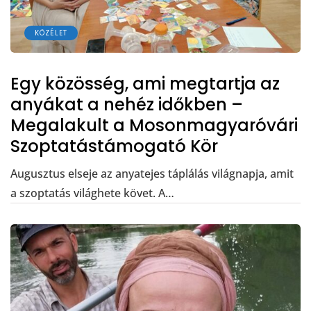
KÖZÉLET
Egy közösség, ami megtartja az
anyákat a nehéz időkben –
Megalakult a Mosonmagyaróvári
Szoptatástámogató Kör
Augusztus elseje az anyatejes táplálás világnapja, amit
a szoptatás világhete követ. A…