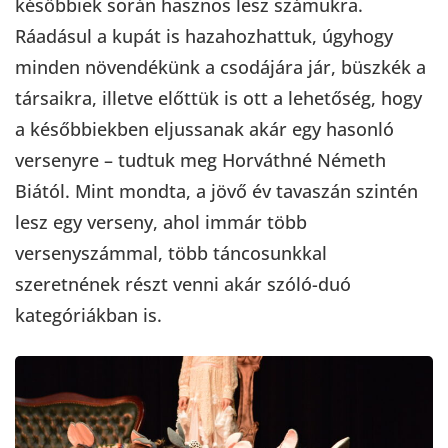
későbbiek során hasznos lesz számukra.
Ráadásul a kupát is hazahozhattuk, úgyhogy
minden növendékünk a csodájára jár, büszkék a
társaikra, illetve előttük is ott a lehetőség, hogy
a későbbiekben eljussanak akár egy hasonló
versenyre – tudtuk meg Horváthné Németh
Biától. Mint mondta, a jövő év tavaszán szintén
lesz egy verseny, ahol immár több
versenyszámmal, több táncosunkkal
szeretnének részt venni akár szóló-duó
kategóriákban is.