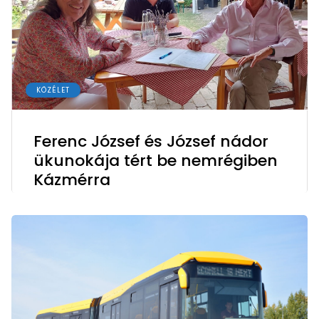
KÖZÉLET
Ferenc József és József nádor
ükunokája tért be nemrégiben
Kázmérra