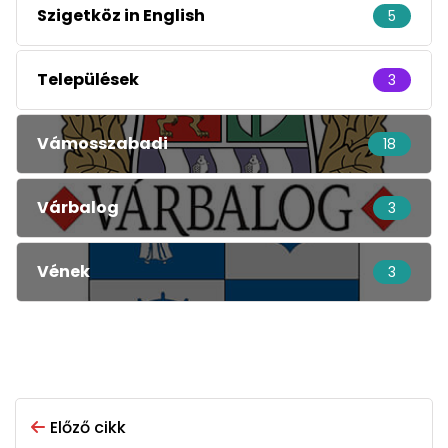
Szigetköz in English
5
Települések
3
Vámosszabadi
18
Várbalog
3
Vének
3
Előző cikk