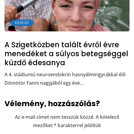
KÖZÉLET
A Szigetközben talált évről évre
menedéket a súlyos betegséggel
küzdő édesanya
A 4. stádiumú neuroendokrin hasnyálmirigyrákkal élő
Dömötör Fanni nagyjából egy éve…
Vélemény, hozzászólás?
Az e-mail címet nem tesszük közzé.
A kötelező
mezőket
*
karakterrel jelöltük