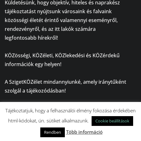
Küldetésünk, hogy objektív, hiteles és naprakész
tájékoztatást nyújtsunk városaink és falvaink
közösségi életét érintő valamennyi eseményről,
rendezvényről, és az itt lakók számára
legfontosabb hírekről!
⠀
KÖZösségi, KÖZéleti, KÖZlekedési és KÖZérdekű
információk egy helyen!
⠀
A SzigetKÖZélet mindannyiunké, amely iránytűként
szolgál a tájékozódásban!
NÉPSZERŰ
Tájékoztatjuk, hogy a felhasználói élmény fokozása érdekében
html-kódokat, ún. sütiket alkalmazunk.
Cookie beállítások
Több információ
Rendben
KÖZÉLET