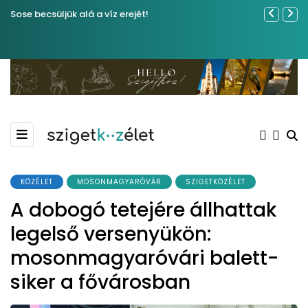
Sose becsüljük alá a víz erejét!
Közel tíze
Kiemelkedő
Madármegf
KÖZÉLET
MOSONMAGYARÓVÁR
SZIGETKÖZÉLET
A dobogó tetejére állhattak
legelső versenyükön:
mosonmagyaróvári balett-
siker a fővárosban