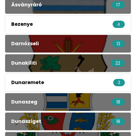
Ásványráró
17
Bezenye
4
Darnózseli
13
Dunakiliti
22
Dunaremete
3
Dunaszeg
18
Dunasziget
18