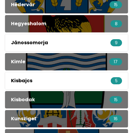
Hédervár
15
Hegyeshalom
8
Jánossomorja
9
Kimle
17
Kisbajcs
5
Kisbodak
15
Kunsziget
16