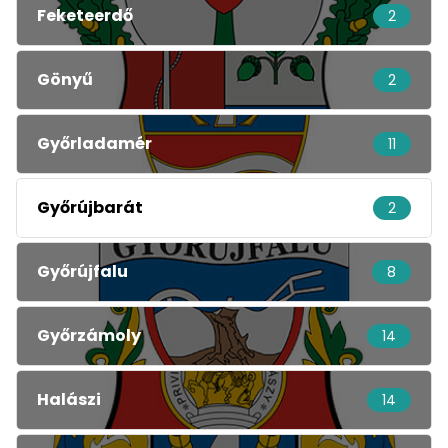
Feketeerdő
2
Gönyű
2
Győrladamér
11
Győrújbarát
2
Győrújfalu
8
Győrzámoly
14
Halászi
14