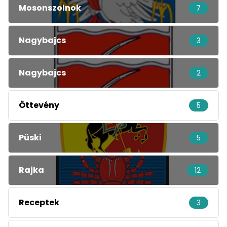
Mosonszolnok
7
Nagybajcs
3
Nagybajcs
2
Öttevény
5
Püski
5
Rajka
12
Receptek
3