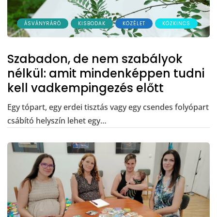
ÁSVÁNYRÁRÓ
KISBODAK
KÖZÉLET
KÖZKINCS
Szabadon, de nem szabályok
nélkül: amit mindenképpen tudni
kell vadkempingezés előtt
Egy tópart, egy erdei tisztás vagy egy csendes folyópart
csábító helyszín lehet egy…