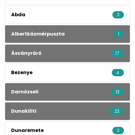
Abda
3
Albertkázmérpuszta
1
Ásványráró
17
Bezenye
4
Darnózseli
13
Dunakiliti
22
Dunaremete
3