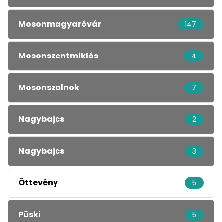
Mosonmagyaróvár
147
Mosonszentmiklós
4
Mosonszolnok
7
Nagybajcs
2
Nagybajcs
3
Öttevény
5
Püski
5