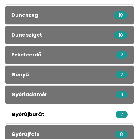
Dunaszeg
18
Dunasziget
18
Feketeerdő
2
Gönyű
2
Győrladamér
11
Győrújbarát
2
Győrújfalu
8