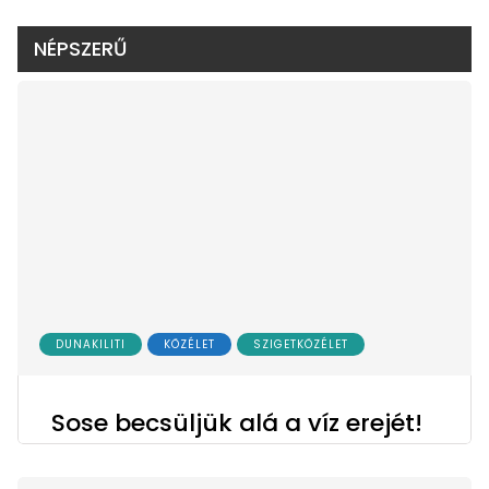
NÉPSZERŰ
DUNAKILITI
KÖZÉLET
SZIGETKÖZÉLET
Sose becsüljük alá a víz erejét!