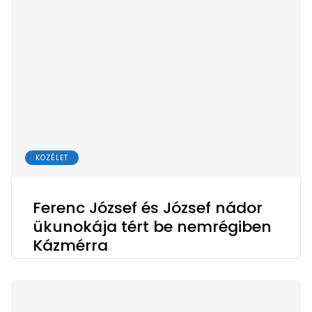
KÖZÉLET
Ferenc József és József nádor
ükunokája tért be nemrégiben
Kázmérra