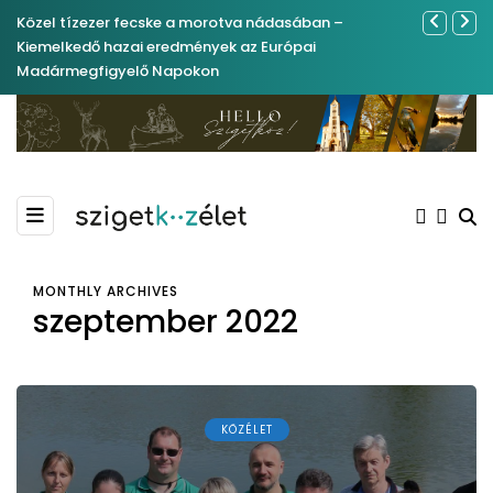
Közel tízezer fecske a morotva nádasában –
Ferenc Józs
Kiemelkedő hazai eredmények az Európai
nemrégibe
Madármegfigyelő Napokon
MONTHLY ARCHIVES
szeptember 2022
KÖZÉLET