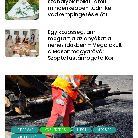
szabályok nélkül: amit
mindenképpen tudni kell
vadkempingezés előtt
Egy közösség, ami
megtartja az anyákat a
nehéz időkben – Megalakult
a Mosonmagyaróvári
Szoptatástámogató Kör
HÉDERVÁR
KÖZLEKEDÉS
LIPÓT
MECSÉR
SZIGETKÖZÉLET