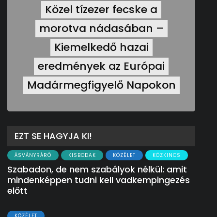
Közel tízezer fecske a
morotva nádasában –
Kiemelkedő hazai
eredmények az Európai
Madármegfigyelő Napokon
EZT SE HAGYJA KI!
ÁSVÁNYRÁRÓ
KISBODAK
KÖZÉLET
KÖZKINCS
Szabadon, de nem szabályok nélkül: amit
mindenképpen tudni kell vadkempingezés
előtt
KÖZÉLET