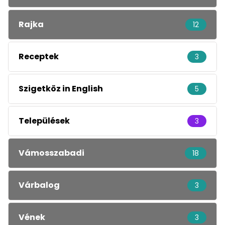
Rajka
12
Receptek
3
Szigetköz in English
5
Települések
3
Vámosszabadi
18
Várbalog
3
Vének
3