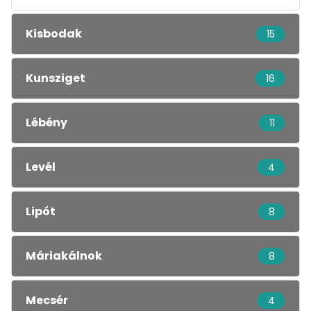
Kisbodak
15
Kunsziget
16
Lébény
11
Levél
4
Lipót
8
Máriakálnok
8
Mecsér
4