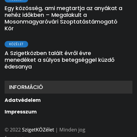
Egy közösség, ami megtartja az anyákat a
nehéz időkben – Megalakult a
Mosonmagyaróvári Szoptatástámogató
Kör
KÖZÉLET
A Szigetközben talált évről évre
menedéket a súlyos betegséggel küzdő
édesanya
INFORMÁCIÓ
Adatvédelem
Impresszum
© 2022
SzigetKÖZélet
| Minden jog