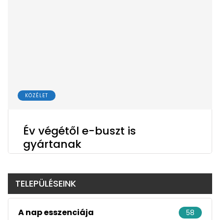
KÖZÉLET
Év végétől e-buszt is
gyártanak
TELEPÜLÉSEINK
A nap esszenciája
58