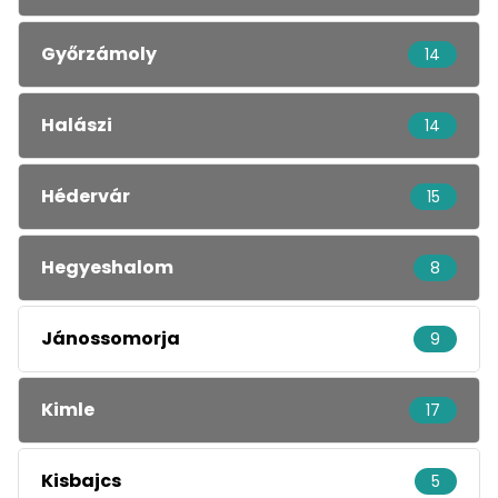
Győrzámoly
14
Halászi
14
Hédervár
15
Hegyeshalom
8
Jánossomorja
9
Kimle
17
Kisbajcs
5