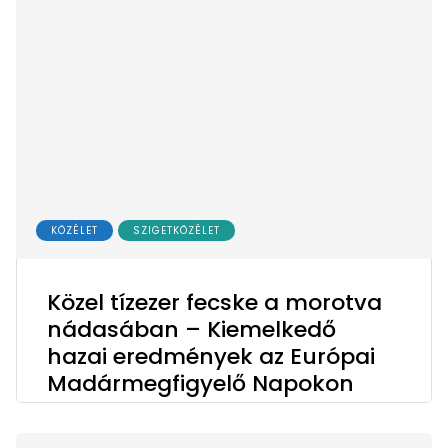
KÖZÉLET
SZIGETKÖZÉLET
Közel tízezer fecske a morotva
nádasában – Kiemelkedő
hazai eredmények az Európai
Madármegfigyelő Napokon