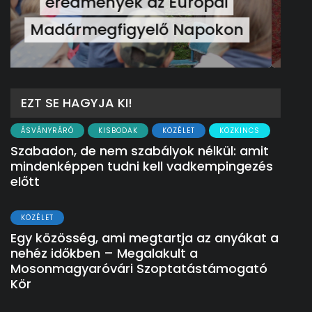
nádor ükunokája tért be
nemrégiben Kázmérra
EZT SE HAGYJA KI!
ÁSVÁNYRÁRÓ
KISBODAK
KÖZÉLET
KÖZKINCS
Szabadon, de nem szabályok nélkül: amit
mindenképpen tudni kell vadkempingezés
előtt
KÖZÉLET
Egy közösség, ami megtartja az anyákat a
nehéz időkben – Megalakult a
Mosonmagyaróvári Szoptatástámogató
Kör