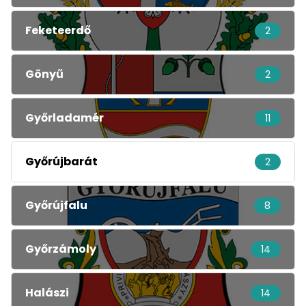
Feketeerdő
2
Gönyű
2
Győrladamér
11
Győrújbarát
2
Győrújfalu
8
Győrzámoly
14
Halászi
14