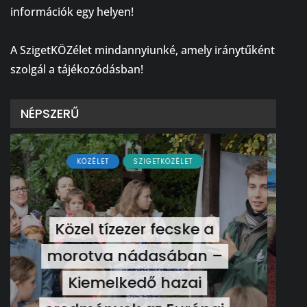
információk egy helyen!
⠀
A SzigetKÖZélet mindannyiunké, amely iránytűként
szolgál a tájékozódásban!
NÉPSZERŰ
KÖZÉLET
Ferenc József és József