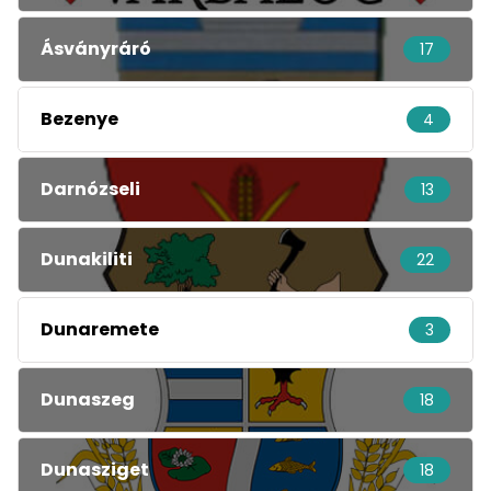
Ásványráró
17
Bezenye
4
Darnózseli
13
Dunakiliti
22
Dunaremete
3
Dunaszeg
18
Dunasziget
18