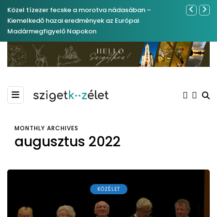
Közel tízezer fecske a morotva nádasában –
Ferenc Józs
Kiemelkedő hazai eredmények az Európai
nemrégibe
Madármegfigyelő Napokon
MONTHLY ARCHIVES
augusztus 2022
KÖZÉLET