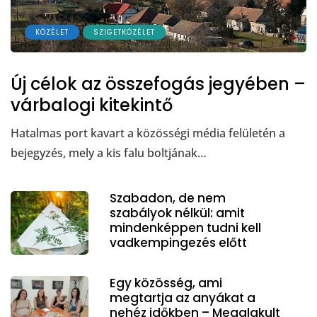
KÖZÉLET
SZIGETKÖZÉLET
Új célok az összefogás jegyében –
várbalogi kitekintő
Hatalmas port kavart a közösségi média felületén a
bejegyzés, mely a kis falu boltjának…
Szabadon, de nem
szabályok nélkül: amit
mindenképpen tudni kell
vadkempingezés előtt
Egy közösség, ami
megtartja az anyákat a
nehéz időkben – Megalakult