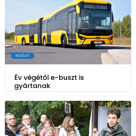
KÖZÉLET
Év végétől e-buszt is
gyártanak