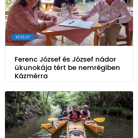
KÖZÉLET
Ferenc József és József nádor
ükunokája tért be nemrégiben
Kázmérra