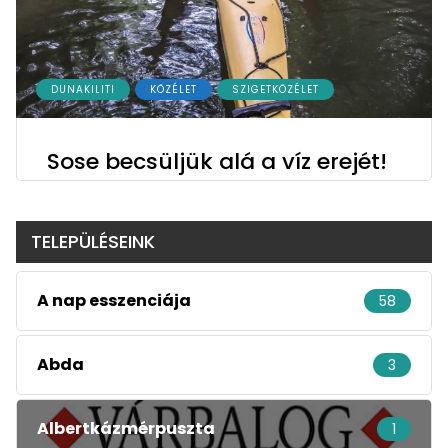
DUNAKILITI
KÖZÉLET
SZIGETKÖZÉLET
Sose becsüljük alá a víz erejét!
TELEPÜLÉSEINK
A nap esszenciája
58
Abda
3
Albertkázmérpuszta
1