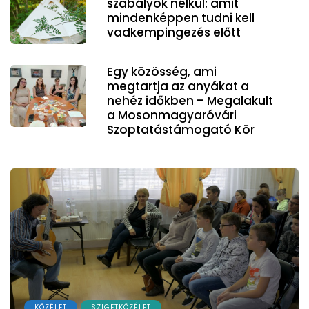
szabályok nélkül: amit
mindenképpen tudni kell
vadkempingezés előtt
Egy közösség, ami
megtartja az anyákat a
nehéz időkben – Megalakult
a Mosonmagyaróvári
Szoptatástámogató Kör
KÖZÉLET
SZIGETKÖZÉLET