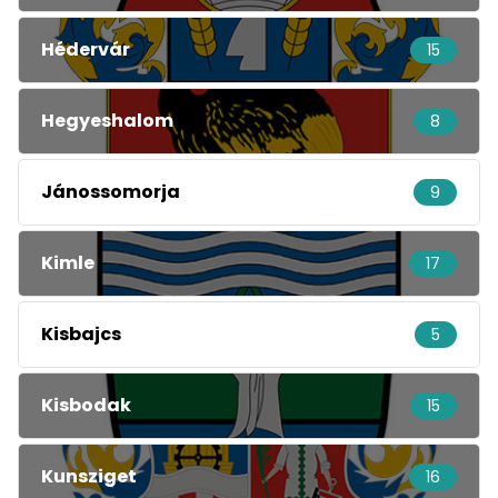
Hédervár
15
Hegyeshalom
8
Jánossomorja
9
Kimle
17
Kisbajcs
5
Kisbodak
15
Kunsziget
16