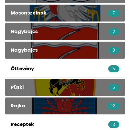
Mosonszolnok
7
Nagybajcs
2
Nagybajcs
3
Öttevény
5
Püski
5
Rajka
12
Receptek
3