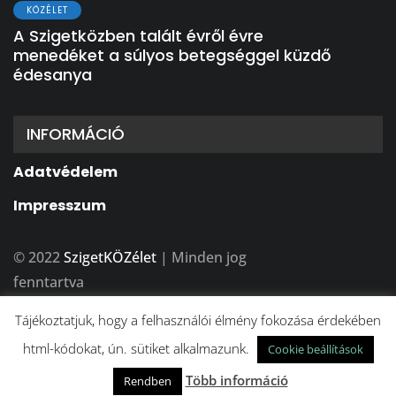
KÖZÉLET
A Szigetközben talált évről évre
menedéket a súlyos betegséggel küzdő
édesanya
INFORMÁCIÓ
Adatvédelem
Impresszum
© 2022
SzigetKÖZélet
| Minden jog
fenntartva
A weboldalt készítette:
BFDesign Stúdió
Tájékoztatjuk, hogy a felhasználói élmény fokozása érdekében
html-kódokat, ún. sütiket alkalmazunk.
Cookie beállítások
Több információ
Rendben