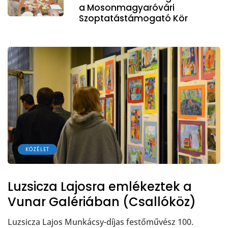
a Mosonmagyaróvári
Szoptatástámogató Kör
KÖZÉLET
Luzsicza Lajosra emlékeztek a
Vunar Galériában (Csallóköz)
Luzsicza Lajos Munkácsy-díjas festőművész 100.