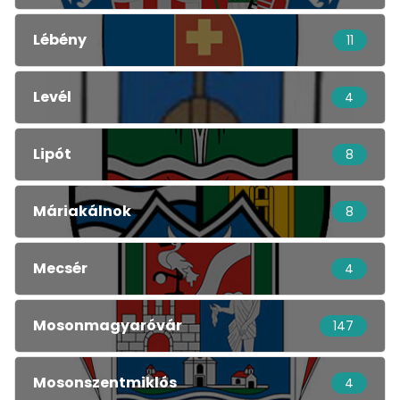
Lébény
11
Levél
4
Lipót
8
Máriakálnok
8
Mecsér
4
Mosonmagyaróvár
147
Mosonszentmiklós
4