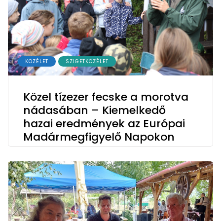
KÖZÉLET
SZIGETKÖZÉLET
Közel tízezer fecske a morotva
nádasában – Kiemelkedő
hazai eredmények az Európai
Madármegfigyelő Napokon