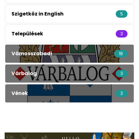
Szigetköz in English
5
Települések
3
Vámosszabadi
18
Várbalog
3
Vének
3