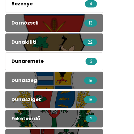
Bezenye
4
Darnózseli
13
Dunakiliti
22
Dunaremete
3
Dunaszeg
18
Dunasziget
18
Feketeerdő
2