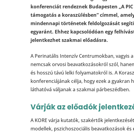
konferenciát rendeznek Budapesten „A PIC l
támogatás a koraszülésben” címmel, amely 
mindennapi történetek feldolgozását segíti
egyaránt. Ehhez kapcsolódóan egy felhívást
jelentkezhet szakmai előadásra.
A Perinatális Intenzív Centrumokban, vagyis a 
nemcsak orvosi beavatkozásokról szól, hanem 
és hosszú távú lelki folyamatokról is. A Koras
konferenciájának célja, hogy ezek a gyakran 
láthatóvá váljanak a szakmai párbeszédben.
Várják az előadók jelentkez
A KORE várja kutatók, szakértők jelentkezését,
modellek, pszichoszociális beavatkozások é