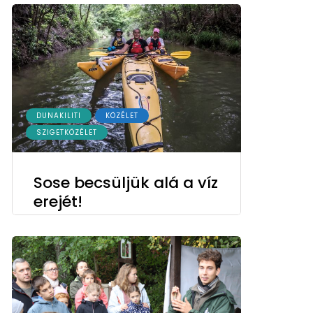
DUNAKILITI
KÖZÉLET
SZIGETKÖZÉLET
Sose becsüljük alá a víz
erejét!