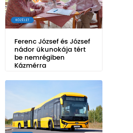
KÖZÉLET
Ferenc József és József
nádor ükunokája tért
be nemrégiben
Kázmérra