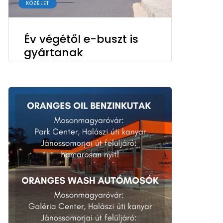
KÖZÉLET
Év végétől e-buszt is
gyártanak