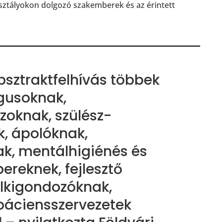
osztályokon dolgozó szakemberek és az érintett
bsztraktfelhívás többek
gusoknak,
oknak, szülész-
, ápolóknak,
k, mentálhigiénés és
ereknek, fejlesztő
elkigondozóknak,
 páciensszervezetek