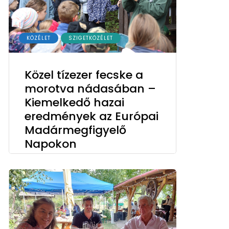
KÖZÉLET
SZIGETKÖZÉLET
Közel tízezer fecske a
morotva nádasában –
Kiemelkedő hazai
eredmények az Európai
Madármegfigyelő
Napokon