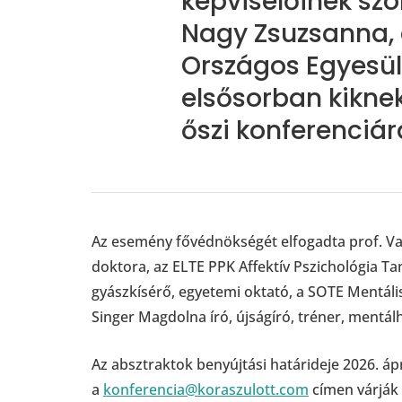
képviselőinek szól
Nagy Zsuzsanna, 
Országos Egyesül
elsősorban kiknek
őszi konferenciár
Az esemény fővédnökségét elfogadta prof. Var
doktora, az ELTE PPK Affektív Pszichológia T
gyászkísérő, egyetemi oktató, a SOTE Mentá
Singer Magdolna író, újságíró, tréner, mentá
Az absztraktok benyújtási határideje 2026. áp
a
konferencia@koraszulott.com
címen várják 