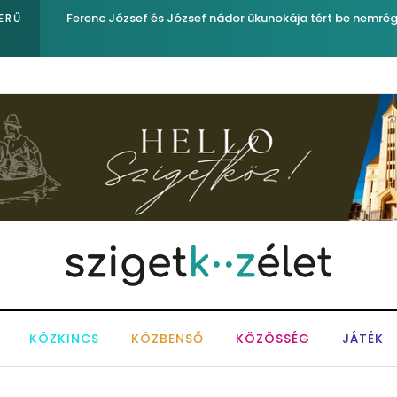
igyelő
Ferenc József és József nádor ükunokája tért be nemré
ERŰ
KÖZKINCS
KÖZBENSŐ
KÖZÖSSÉG
JÁTÉK