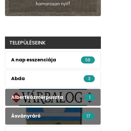
TELEPÜLÉSEINK
A nap esszenciája
58
Abda
3
Albertkázmérpuszta
1
Ásványráró
17