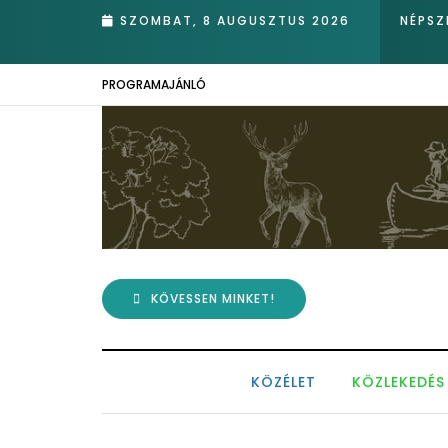
va nádasában – Kiemelkedő hazai eredmények az Európai Madármegf
SZOMBAT, 8 AUGUSZTUS 2026
NÉPSZ
PROGRAMAJÁNLÓ
KÖVESSEN MINKET!
KÖZÉLET
KÖZLEKEDÉS