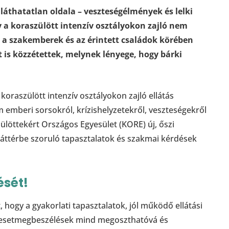
áthatatlan oldala – veszteségélmények és lelki
a koraszülött intenzív osztályokon zajló nem
 a szakemberek és az érintett családok körében
 is közzétettek, melynek lényege, hogy bárki
koraszülött intenzív osztályokon zajló ellátás
emberi sorsokról, krízishelyzetekről, veszteségekről
zülöttekért Országos Egyesület (KORE) új, őszi
háttérbe szoruló tapasztalatok és szakmai kérdések
ését!
 hogy a gyakorlati tapasztalatok, jól működő ellátási
s esetmegbeszélések mind megoszthatóvá és