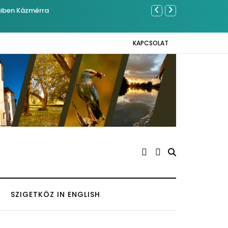
giben Kázmérra
Év végétől e-
KAPCSOLAT
SZIGETKÖZ IN ENGLISH