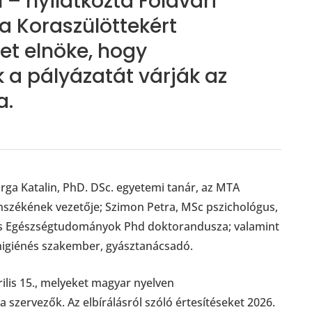
 – nyilatkozta Földvári
a Koraszülöttekért
et elnöke, hogy
 a pályázatát várják az
a.
ga Katalin, PhD. DSc. egyetemi tanár, az MTA
anszékének vezetője; Szimon Petra, MSc pszichológus,
lis Egészségtudományok Phd doktorandusza; valamint
lhigiénés szakember, gyásztanácsadó.
rilis 15., melyeket magyar nyelven
a szervezők. Az elbírálásról szóló értesítéseket 2026.