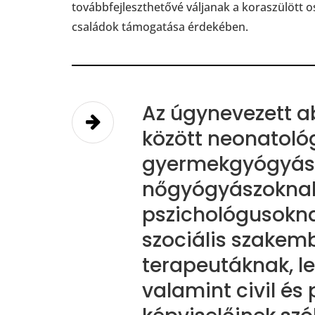
továbbfejleszthetővé váljanak a koraszülött 
családok támogatása érdekében.
Az úgynevezett a
között neonatoló
gyermekgyógyász
nőgyógyászoknak
pszichológusokna
szociális szakemb
terapeutáknak, l
valamint civil és