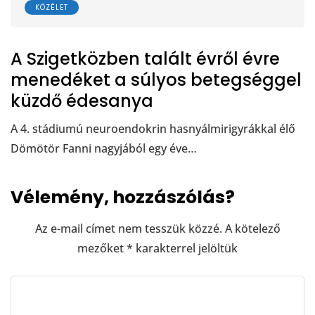
KÖZÉLET
A Szigetközben talált évről évre
menedéket a súlyos betegséggel
küzdő édesanya
A 4. stádiumú neuroendokrin hasnyálmirigyrákkal élő
Dömötör Fanni nagyjából egy éve…
Vélemény, hozzászólás?
Az e-mail címet nem tesszük közzé.
A kötelező
mezőket
*
karakterrel jelöltük