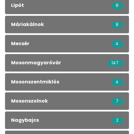
Lipót
8
Máriakálnok
8
Mecsér
4
Mosonmagyaróvár
147
Mosonszentmiklós
4
Mosonszolnok
7
Nagybajcs
2