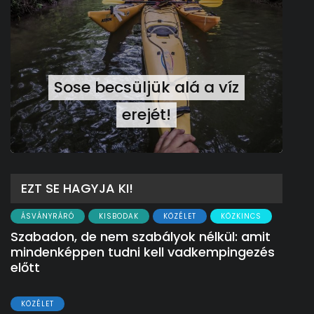
Sose becsüljük alá a víz
erejét!
Ma
EZT SE HAGYJA KI!
ÁSVÁNYRÁRÓ
KISBODAK
KÖZÉLET
KÖZKINCS
Szabadon, de nem szabályok nélkül: amit
mindenképpen tudni kell vadkempingezés
előtt
KÖZÉLET