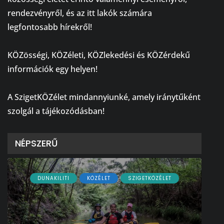
rendezvényről, és az itt lakók számára
legfontosabb hírekről!
⠀
KÖZösségi, KÖZéleti, KÖZlekedési és KÖZérdekű
információk egy helyen!
⠀
A SzigetKÖZélet mindannyiunké, amely iránytűként
szolgál a tájékozódásban!
NÉPSZERŰ
DUNAKILITI
KÖZÉLET
SZIGETKÖZÉLET