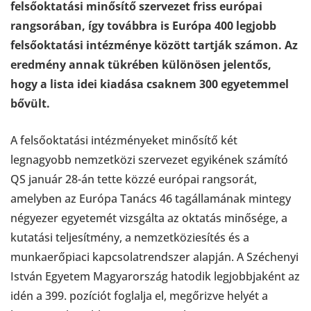
felsőoktatási minősítő szervezet friss európai
rangsorában, így továbbra is Európa 400 legjobb
felsőoktatási intézménye között tartják számon. Az
eredmény annak tükrében különösen jelentős,
hogy a lista idei kiadása csaknem 300 egyetemmel
bővült.
A felsőoktatási intézményeket minősítő két
legnagyobb nemzetközi szervezet egyikének számító
QS január 28-án tette közzé európai rangsorát,
amelyben az Európa Tanács 46 tagállamának mintegy
négyezer egyetemét vizsgálta az oktatás minősége, a
kutatási teljesítmény, a nemzetköziesítés és a
munkaerőpiaci kapcsolatrendszer alapján. A Széchenyi
István Egyetem Magyarország hatodik legjobbjaként az
idén a 399. pozíciót foglalja el, megőrizve helyét a