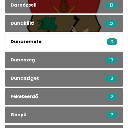
Darnózseli
13
Dunakiliti
22
Dunaremete
3
Dunaszeg
18
Dunasziget
18
Feketeerdő
2
Gönyű
2