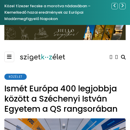
Közel tízezer fecske a morotva nádasában –
Ferenc Józs
Kiemelkedő hazai eredmények az Európai
nemrégibe
Madármegfigyelő Napokon
KÖZÉLET
Ismét Európa 400 legjobbja
között a Széchenyi István
Egyetem a QS rangsorában