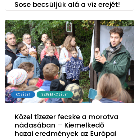
Sose becsüljük alá a víz erejét!
KÖZÉLET
SZIGETKÖZÉLET
Közel tízezer fecske a morotva
nádasában – Kiemelkedő
hazai eredmények az Európai