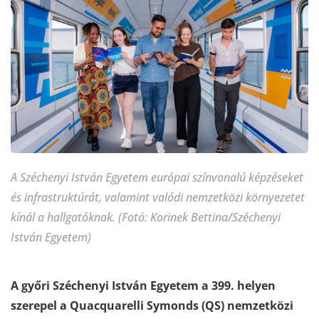
A Széchenyi István Egyetem európai színvonalú képzéseket
és infrastruktúrát, valamint valódi nemzetközi környezetet
kínál a hallgatóknak. (Fotó: Korinek Bettina/Széchenyi
István Egyetem)
A győri Széchenyi István Egyetem a 399. helyen
szerepel a Quacquarelli Symonds (QS) nemzetközi