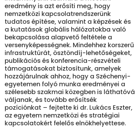
eredmény is azt erősíti meg, hogy
nemzetközi kapcsolatrendszerünk
tudatos építése, valamint a képzések és
a kutatások globális hálózatokba való
bekapcsolása alapvető feltétele a
versenyképességnek. Mindehhez korszerű
infrastruktúrát, ösztöndíj-lehetőségeket,
publikációs és konferencia-részvételi
támogatásokat biztosítunk, amelyek
hozzájárulnak ahhoz, hogy a Széchenyi-
egyetemen folyó munka eredményei a
szélesebb szakmai közegben is láthatóvá
váljanak, és tovább erősítsék
pozíciónkat – fejtette ki dr. Lukács Eszter,
az egyetem nemzetközi és stratégiai
kapcsolatokért felelős elnökhelyettese.