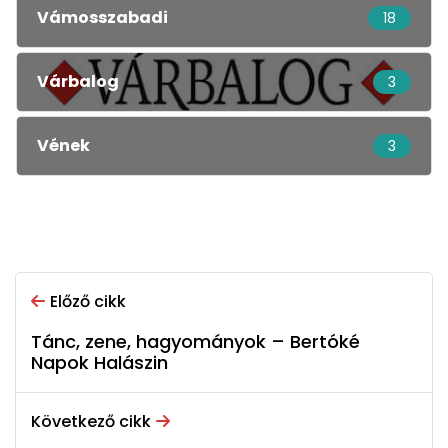
Vámosszabadi
18
Várbalog
3
Vének
3
Előző cikk
Tánc, zene, hagyományok – Bertóké
Napok Halászin
Következő cikk