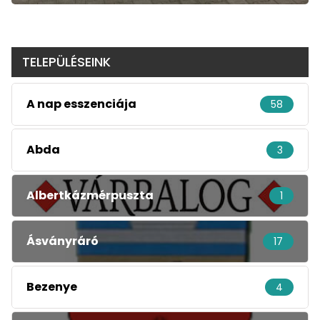
TELEPÜLÉSEINK
A nap esszenciája
58
Abda
3
Albertkázmérpuszta
1
Ásványráró
17
Bezenye
4