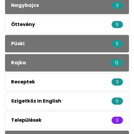
Nagybajcs
3
Öttevény
5
Püski
5
Rajka
12
Receptek
3
Szigetköz in English
5
Települések
3