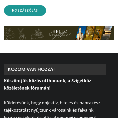
KÖZÖM VAN HOZZÁ!
Köszöntjük közös otthonunk, a Szigetköz
közéletének fórumán!
⠀
Küldetésünk, hogy objektív, hiteles és naprakész
tájékoztatást nyújtsunk városaink és falvaink
közösségi életét érintő valamennyi eseményről,