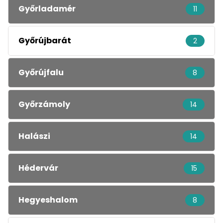
Győrladamér
11
Győrújbarát
2
Győrújfalu
8
Győrzámoly
14
Halászi
14
Hédervár
15
Hegyeshalom
8