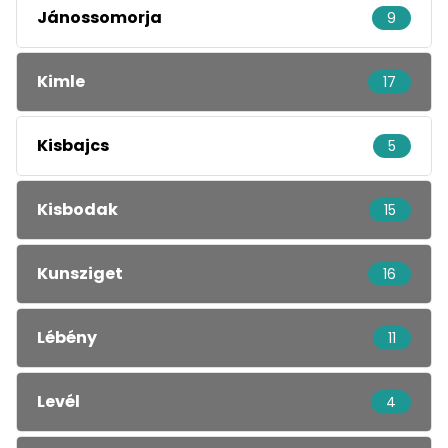
Jánossomorja
9
Kimle
17
Kisbajcs
5
Kisbodak
15
Kunsziget
16
Lébény
11
Levél
4