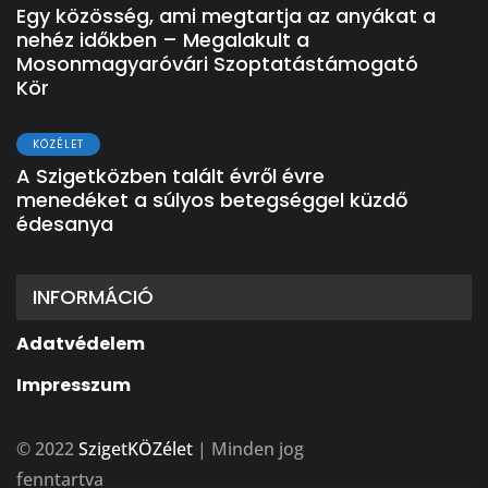
Egy közösség, ami megtartja az anyákat a
nehéz időkben – Megalakult a
Mosonmagyaróvári Szoptatástámogató
Kör
KÖZÉLET
A Szigetközben talált évről évre
menedéket a súlyos betegséggel küzdő
édesanya
INFORMÁCIÓ
Adatvédelem
Impresszum
© 2022
SzigetKÖZélet
| Minden jog
fenntartva