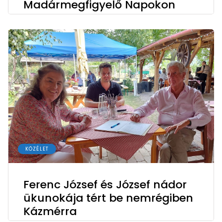
Madármegfigyelő Napokon
KÖZÉLET
Ferenc József és József nádor
ükunokája tért be nemrégiben
Kázmérra