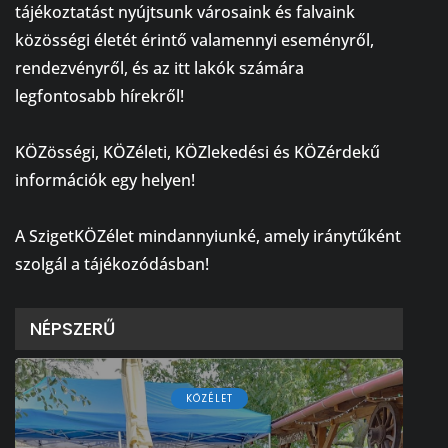
tájékoztatást nyújtsunk városaink és falvaink
közösségi életét érintő valamennyi eseményről,
rendezvényről, és az itt lakók számára
legfontosabb hírekről!
⠀
KÖZösségi, KÖZéleti, KÖZlekedési és KÖZérdekű
információk egy helyen!
⠀
A SzigetKÖZélet mindannyiunké, amely iránytűként
szolgál a tájékozódásban!
NÉPSZERŰ
KÖZÉLET