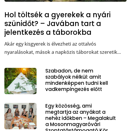
Hol töltsék a gyerekek a nyári
szünidőt? – Javában tart a
jelentkezés a táborokba
Akár egy kisgyerek is élvezheti az ottalvós
nyaralásokat, mások a napközis táborokat szeretik…
Szabadon, de nem
szabályok nélkül: amit
mindenképpen tudni kell
vadkempingezés előtt
Egy közösség, ami
megtartja az anyákat a
nehéz időkben – Megalakult
a Mosonmagyaróvári
Szoptatástámogató Kör