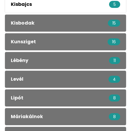
Kisbajcs
5
Kisbodak
15
Kunsziget
16
Lébény
11
Levél
4
Lipót
8
Máriakálnok
8