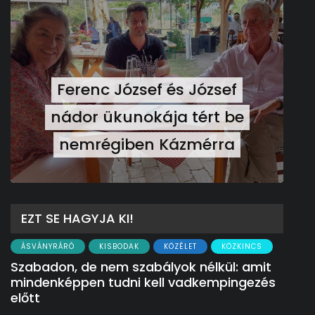
Ferenc József és József
nádor ükunokája tért be
nemrégiben Kázmérra
EZT SE HAGYJA KI!
ÁSVÁNYRÁRÓ
KISBODAK
KÖZÉLET
KÖZKINCS
Szabadon, de nem szabályok nélkül: amit
mindenképpen tudni kell vadkempingezés
előtt