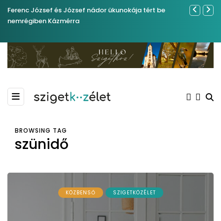
Ferenc József és József nádor ükunokája tért be
Év végétől 
nemrégiben Kázmérra
BROWSING TAG
szünidő
KÖZBENSŐ
SZIGETKÖZÉLET