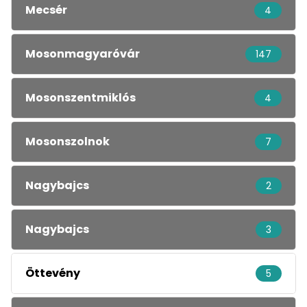
Mecsér
4
Mosonmagyaróvár
147
Mosonszentmiklós
4
Mosonszolnok
7
Nagybajcs
2
Nagybajcs
3
Öttevény
5