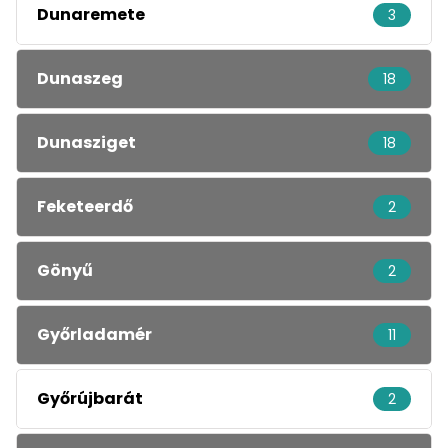
Dunaremete
3
Dunaszeg
18
Dunasziget
18
Feketeerdő
2
Gönyű
2
Győrladamér
11
Győrújbarát
2