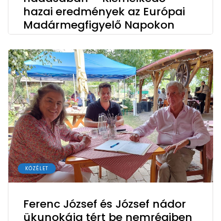
hazai eredmények az Európai
Madármegfigyelő Napokon
KÖZÉLET
Ferenc József és József nádor
ükunokája tért be nemrégiben