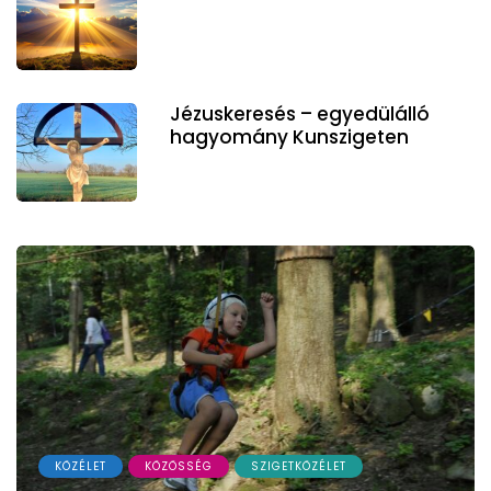
Jézuskeresés – egyedülálló
hagyomány Kunszigeten
KÖZÉLET
KÖZÖSSÉG
SZIGETKÖZÉLET