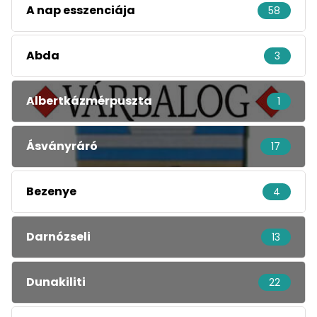
A nap esszenciája
58
Abda
3
Albertkázmérpuszta
1
Ásványráró
17
Bezenye
4
Darnózseli
13
Dunakiliti
22