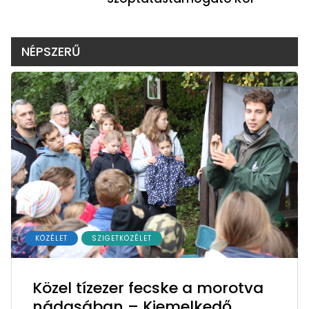
NÉPSZERŰ
KÖZÉLET
SZIGETKÖZÉLET
Közel tízezer fecske a morotva
nádasában – Kiemelkedő