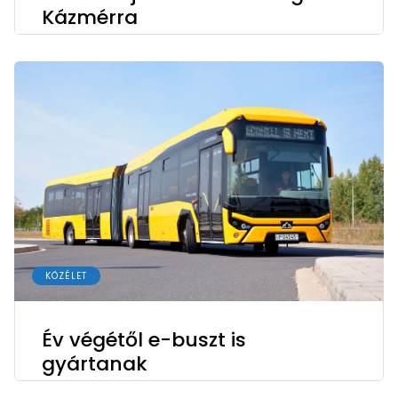
Kázmérra
KÖZÉLET
Év végétől e-buszt is
gyártanak