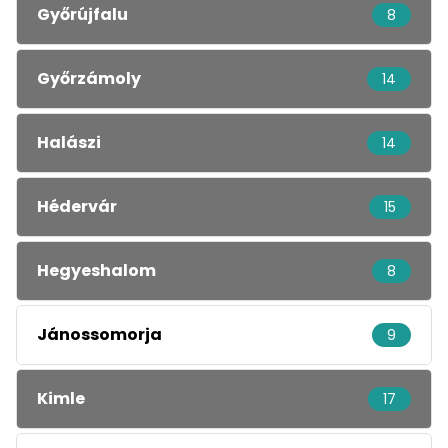
Győrújfalu
8
Győrzámoly
14
Halászi
14
Hédervár
15
Hegyeshalom
8
Jánossomorja
9
Kimle
17