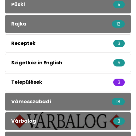
Püski
5
Rajka
12
Receptek
3
Szigetköz in English
5
Települések
3
Vámosszabadi
18
Várbalog
3