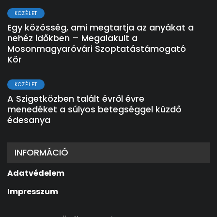
KÖZÉLET
Egy közösség, ami megtartja az anyákat a
nehéz időkben – Megalakult a
Mosonmagyaróvári Szoptatástámogató
Kör
KÖZÉLET
A Szigetközben talált évről évre
menedéket a súlyos betegséggel küzdő
édesanya
INFORMÁCIÓ
Adatvédelem
Impresszum