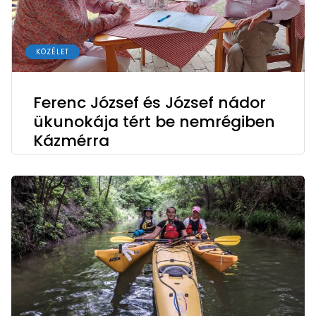
KÖZÉLET
Ferenc József és József nádor
ükunokája tért be nemrégiben
Kázmérra