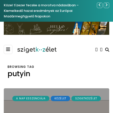
Közel tízezer fecske a morotva nádasában –
Ferenc Józs
Kiemelkedő hazai eredmények az Európai
nemrégibe
Madármegfigyelő Napokon
BROWSING TAG
putyin
A NAP ESSZENCIÁJA
KÖZÉLET
SZIGETKÖZÉLET