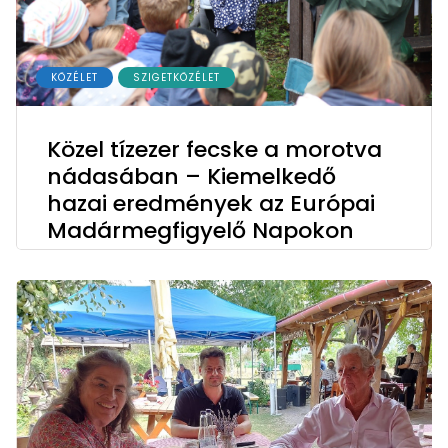
KÖZÉLET
SZIGETKÖZÉLET
Közel tízezer fecske a morotva
nádasában – Kiemelkedő
hazai eredmények az Európai
Madármegfigyelő Napokon