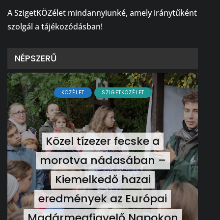
A SzigetKÖZélet mindannyiunké, amely iránytűként
szolgál a tájékozódásban!
NÉPSZERŰ
KÖZÉLET
SZIGETKÖZÉLET
Közel tízezer fecske a
morotva nádasában –
Kiemelkedő hazai
eredmények az Európai
Madármegfigyelő Napokon