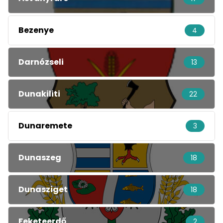
Bezenye
4
Darnózseli
13
Dunakiliti
22
Dunaremete
3
Dunaszeg
18
Dunasziget
18
Feketeerdő
2