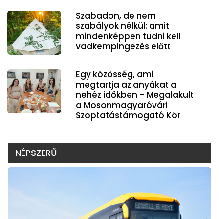
Szabadon, de nem
szabályok nélkül: amit
mindenképpen tudni kell
vadkempingezés előtt
Egy közösség, ami
megtartja az anyákat a
nehéz időkben – Megalakult
a Mosonmagyaróvári
Szoptatástámogató Kör
NÉPSZERŰ