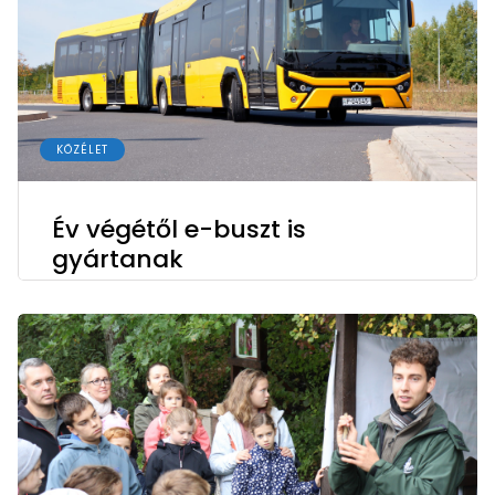
KÖZÉLET
Év végétől e-buszt is
gyártanak