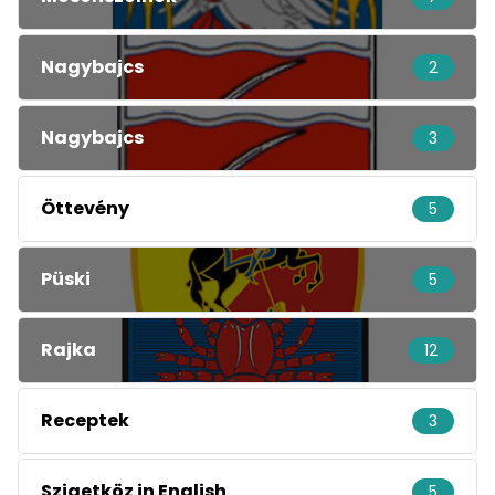
Nagybajcs
2
Nagybajcs
3
Öttevény
5
Püski
5
Rajka
12
Receptek
3
Szigetköz in English
5