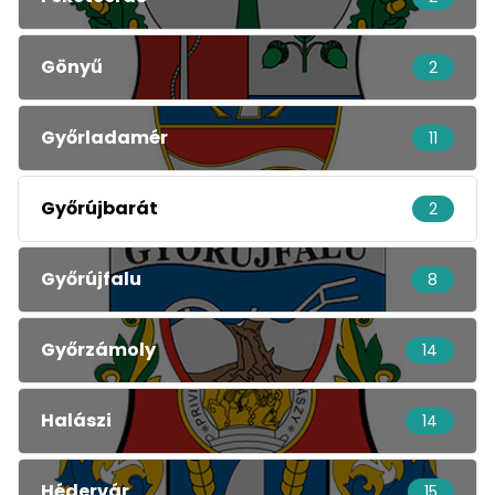
Gönyű
2
Győrladamér
11
Győrújbarát
2
Győrújfalu
8
Győrzámoly
14
Halászi
14
Hédervár
15