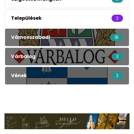
Települések
3
Vámosszabadi
18
Várbalog
3
Vének
3