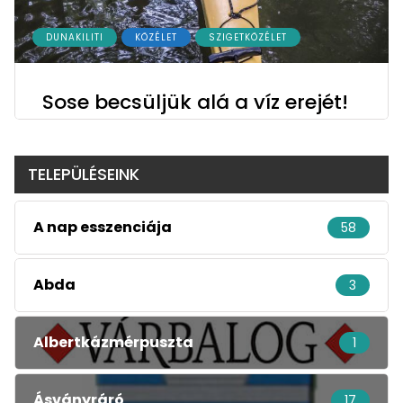
DUNAKILITI
KÖZÉLET
SZIGETKÖZÉLET
Sose becsüljük alá a víz erejét!
TELEPÜLÉSEINK
A nap esszenciája
58
Abda
3
Albertkázmérpuszta
1
Ásványráró
17