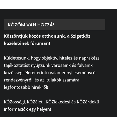
KÖZÖM VAN HOZZÁ!
Köszöntjük közös otthonunk, a Szigetköz
közéletének fórumán!
⠀
Küldetésünk, hogy objektív, hiteles és naprakész
tájékoztatást nyújtsunk városaink és falvaink
közösségi életét érintő valamennyi eseményről,
rendezvényről, és az itt lakók számára
legfontosabb hírekről!
⠀
KÖZösségi, KÖZéleti, KÖZlekedési és KÖZérdekű
információk egy helyen!
⠀