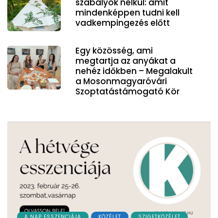
szabályok nélkül: amit
mindenképpen tudni kell
vadkempingezés előtt
Egy közösség, ami
megtartja az anyákat a
nehéz időkben – Megalakult
a Mosonmagyaróvári
Szoptatástámogató Kör
A NAP ESSZENCIÁJA
KÖZÉLET
SZIGETKÖZÉLET