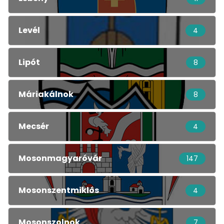
Levél
4
Lipót
8
Máriakálnok
8
Mecsér
4
Mosonmagyaróvár
147
Mosonszentmiklós
4
Mosonszolnok
7