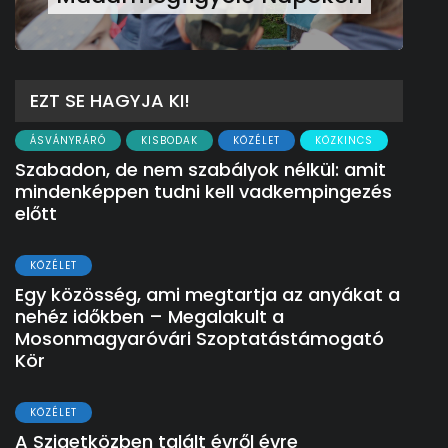
EZT SE HAGYJA KI!
ÁSVÁNYRÁRÓ
KISBODAK
KÖZÉLET
KÖZKINCS
Szabadon, de nem szabályok nélkül: amit
mindenképpen tudni kell vadkempingezés
előtt
KÖZÉLET
Egy közösség, ami megtartja az anyákat a
nehéz időkben – Megalakult a
Mosonmagyaróvári Szoptatástámogató
Kör
KÖZÉLET
A Szigetközben talált évről évre