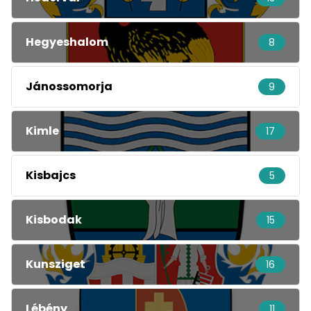
Hegyeshalom
8
Jánossomorja
9
Kimle
17
Kisbajcs
5
Kisbodak
15
Kunsziget
16
Lébény
11