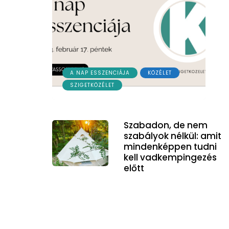
A NAP ESSZENCIÁJA
KÖZÉLET
SZIGETKÖZÉLET
Szabadon, de nem
szabályok nélkül: amit
mindenképpen tudni
kell vadkempingezés
előtt