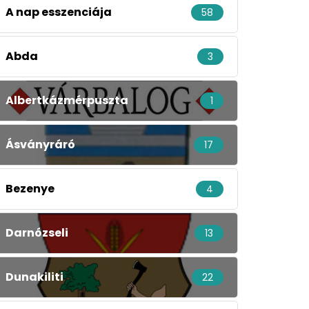
A nap esszenciája
58
Abda
3
Albertkázmérpuszta
1
Ásványráró
17
Bezenye
4
Darnózseli
13
Dunakiliti
22