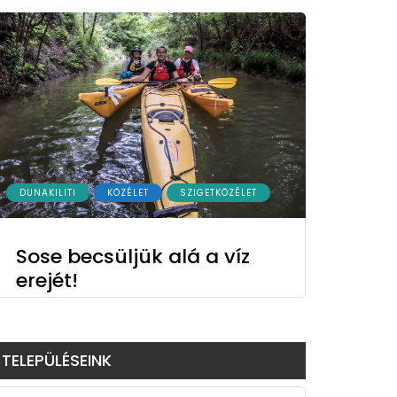
DUNAKILITI
KÖZÉLET
SZIGETKÖZÉLET
Sose becsüljük alá a víz
erejét!
TELEPÜLÉSEINK