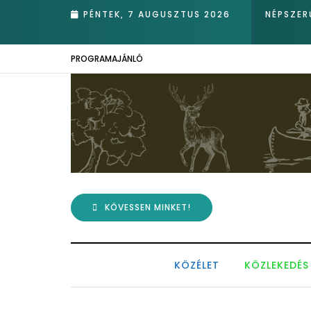
nádasában – Kiemelkedő hazai eredmények az Európai Madármegfig
PÉNTEK, 7 AUGUSZTUS 2026
NÉPSZER
PROGRAMAJÁNLÓ
KÖVESSEN MINKET!
KÖZÉLET
KÖZLEKEDÉS