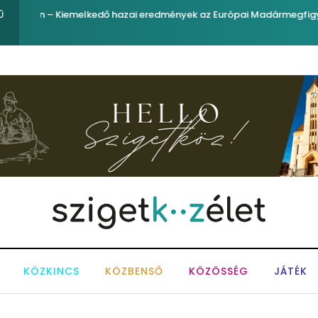
yelő
Ferenc József és József nádor ükunokája tért be nemrégi
Ű
KÖZKINCS
KÖZBENSŐ
KÖZÖSSÉG
JÁTÉK