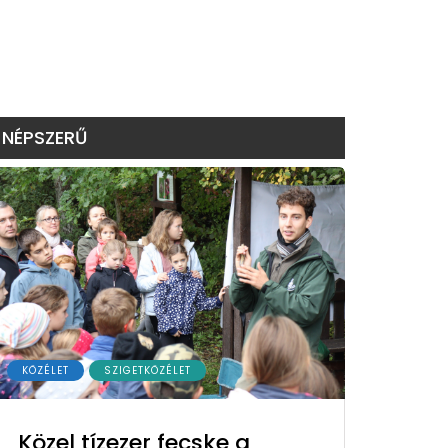
NÉPSZERŰ
KÖZÉLET
SZIGETKÖZÉLET
Közel tízezer fecske a