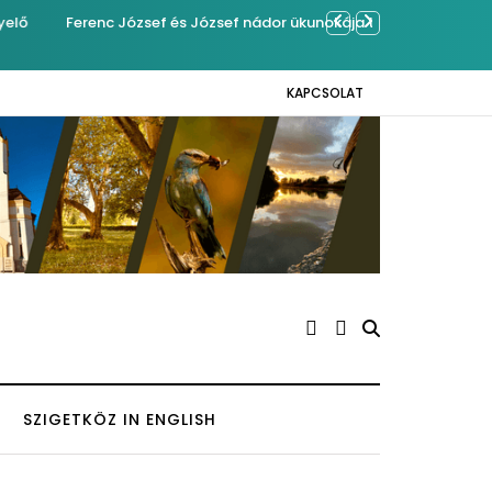
ben Kázmérra
Év végétől e-bus
KAPCSOLAT
SZIGETKÖZ IN ENGLISH