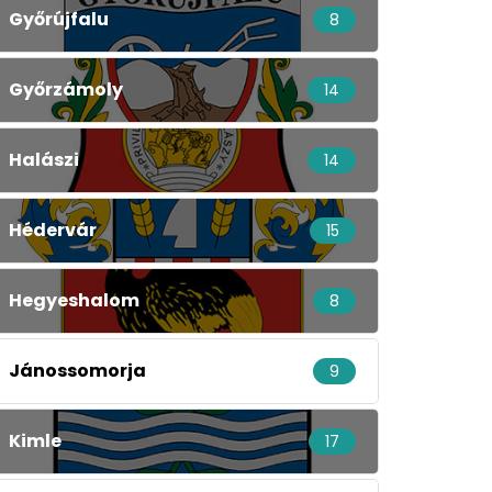
Győrújfalu
8
Győrzámoly
14
Halászi
14
Hédervár
15
Hegyeshalom
8
Jánossomorja
9
Kimle
17