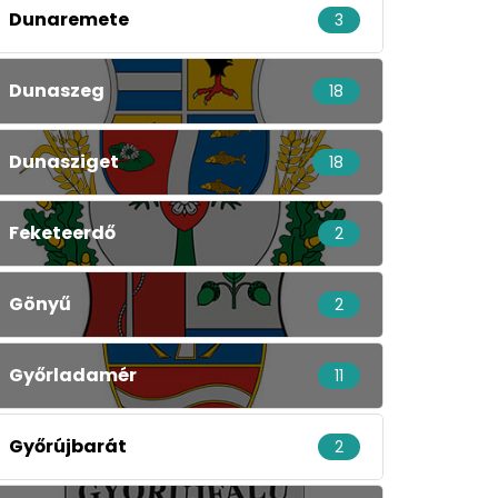
Dunaremete
3
Dunaszeg
18
Dunasziget
18
Feketeerdő
2
Gönyű
2
Győrladamér
11
Győrújbarát
2