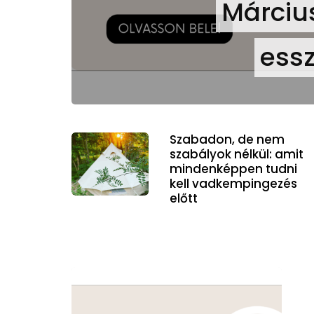
Március
essz
Szabadon, de nem
szabályok nélkül: amit
mindenképpen tudni
kell vadkempingezés
előtt