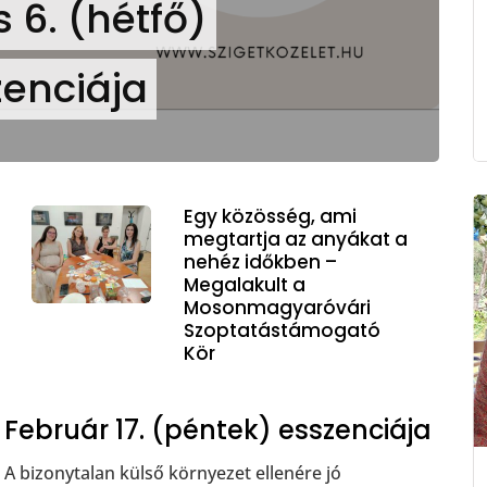
 6. (hétfő)
enciája
Egy közösség, ami
megtartja az anyákat a
nehéz időkben –
Megalakult a
Mosonmagyaróvári
Szoptatástámogató
Kör
Február 17. (péntek) esszenciája
A bizonytalan külső környezet ellenére jó