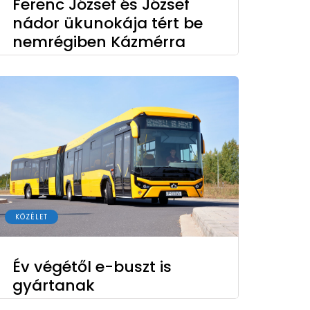
Ferenc József és József
nádor ükunokája tért be
nemrégiben Kázmérra
KÖZÉLET
Év végétől e-buszt is
gyártanak