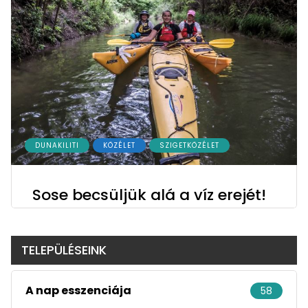
DUNAKILITI
KÖZÉLET
SZIGETKÖZÉLET
Sose becsüljük alá a víz erejét!
TELEPÜLÉSEINK
A nap esszenciája
58