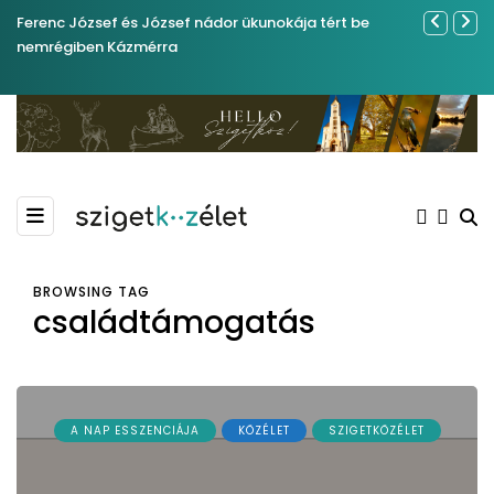
Ferenc József és József nádor ükunokája tért be
Év végétől 
nemrégiben Kázmérra
BROWSING TAG
családtámogatás
A NAP ESSZENCIÁJA
KÖZÉLET
SZIGETKÖZÉLET