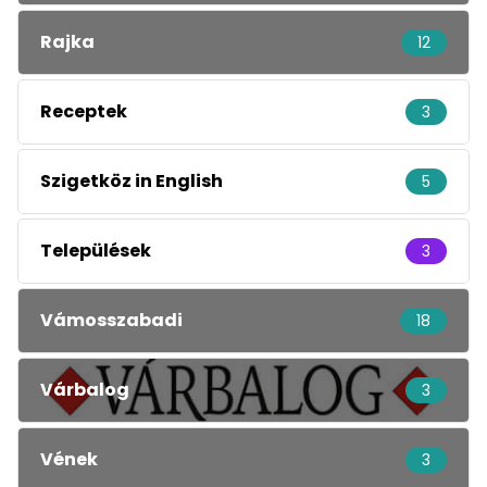
Rajka
12
Receptek
3
Szigetköz in English
5
Települések
3
Vámosszabadi
18
Várbalog
3
Vének
3