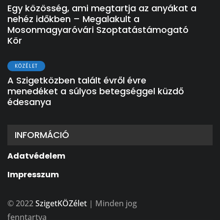
Egy közösség, ami megtartja az anyákat a
nehéz időkben – Megalakult a
Mosonmagyaróvári Szoptatástámogató
Kör
KÖZÉLET
A Szigetközben talált évről évre
menedéket a súlyos betegséggel küzdő
édesanya
INFORMÁCIÓ
Adatvédelem
Impresszum
© 2022
SzigetKÖZélet
| Minden jog
fenntartva