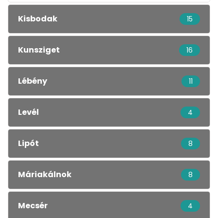
Kisbodak
15
Kunsziget
16
Lébény
11
Levél
4
Lipót
8
Máriakálnok
8
Mecsér
4