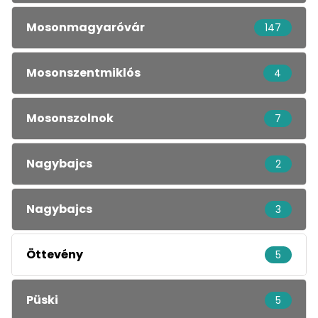
Mosonmagyaróvár
147
Mosonszentmiklós
4
Mosonszolnok
7
Nagybajcs
2
Nagybajcs
3
Öttevény
5
Püski
5