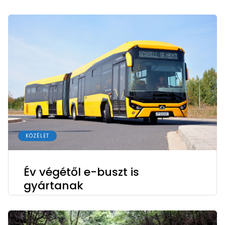
KÖZÉLET
Év végétől e-buszt is
gyártanak