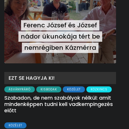
Ferenc József és József
nádor ükunokája tért be
nemrégiben Kázmérra
EZT SE HAGYJA KI!
ÁSVÁNYRÁRÓ
KISBODAK
KÖZÉLET
KÖZKINCS
Szabadon, de nem szabályok nélkül: amit
mindenképpen tudni kell vadkempingezés
előtt
KÖZÉLET