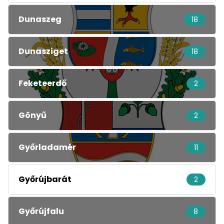
Dunaszeg
18
Dunasziget
18
Feketeerdő
2
Gönyű
2
Győrladamér
11
Győrújbarát
2
Győrújfalu
8