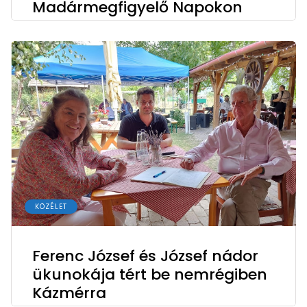
Madármegfigyelő Napokon
KÖZÉLET
Ferenc József és József nádor
ükunokája tért be nemrégiben
Kázmérra