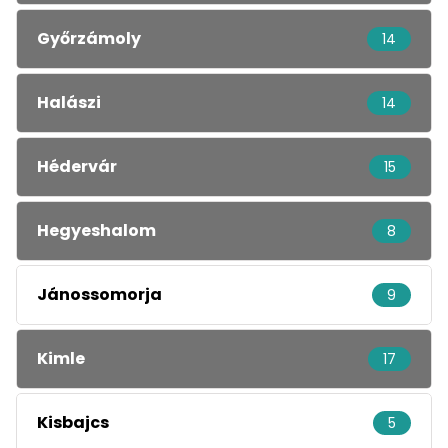
Győrzámoly
14
Halászi
14
Hédervár
15
Hegyeshalom
8
Jánossomorja
9
Kimle
17
Kisbajcs
5