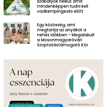
szabályok nélkül: amit
mindenképpen tudni kell
vadkempingezés előtt
Egy közösség, ami
megtartja az anyákat a
nehéz időkben – Megalakult
a Mosonmagyaróvári
Szoptatástámogató Kör
A NAP ESSZENCIÁJA
KÖZÉLET