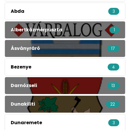
Abda
3
Albertkázmérpuszta
1
Ásványráró
17
Bezenye
4
Darnózseli
13
Dunakiliti
22
Dunaremete
3