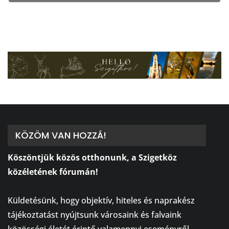
KÖZÖM VAN HOZZÁ!
Köszöntjük közös otthonunk, a Szigetköz
közéletének fórumán!
⠀
Küldetésünk, hogy objektív, hiteles és naprakész
tájékoztatást nyújtsunk városaink és falvaink
közösségi életét érintő valamennyi eseményről,