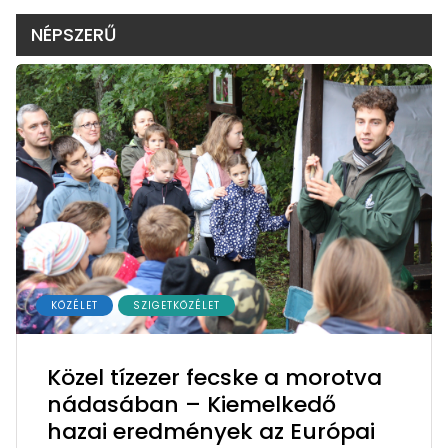
NÉPSZERŰ
KÖZÉLET
SZIGETKÖZÉLET
Közel tízezer fecske a morotva
nádasában – Kiemelkedő
hazai eredmények az Európai