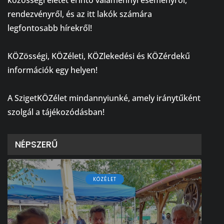
rendezvényről, és az itt lakók számára
legfontosabb hírekről!
⠀
KÖZösségi, KÖZéleti, KÖZlekedési és KÖZérdekű
információk egy helyen!
⠀
A SzigetKÖZélet mindannyiunké, amely iránytűként
szolgál a tájékozódásban!
NÉPSZERŰ
KÖZÉLET