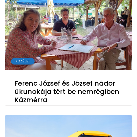
KÖZÉLET
Ferenc József és József nádor
ükunokája tért be nemrégiben
Kázmérra