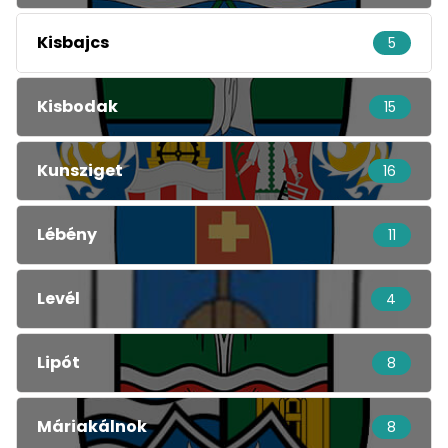
Kisbajcs
5
Kisbodak
15
Kunsziget
16
Lébény
11
Levél
4
Lipót
8
Máriakálnok
8