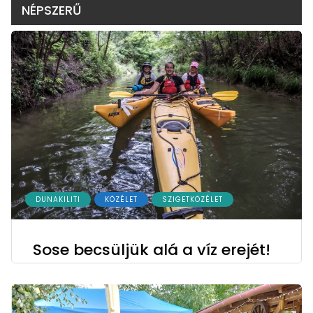
NÉPSZERŰ
DUNAKILITI
KÖZÉLET
SZIGETKÖZÉLET
Sose becsüljük alá a víz erejét!