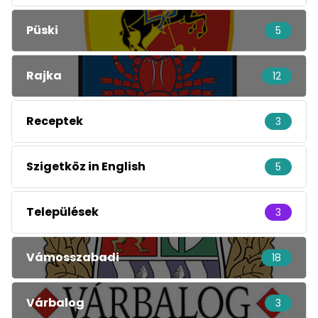
Püski
5
Rajka
12
Receptek
3
Szigetköz in English
5
Települések
3
Vámosszabadi
18
Várbalog
3