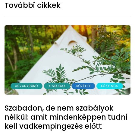
További cikkek
ÁSVÁNYRÁRÓ
KISBODAK
KÖZÉLET
KÖZKINCS
Szabadon, de nem szabályok
nélkül: amit mindenképpen tudni
kell vadkempingezés előtt