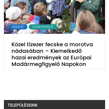
KÖZÉLET
SZIGETKÖZÉLET
Közel tízezer fecske a morotva
nádasában – Kiemelkedő
hazai eredmények az Európai
Madármegfigyelő Napokon
TELEPÜLÉSEINK