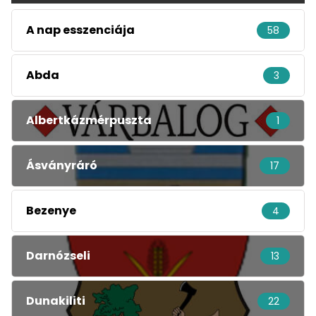
A nap esszenciája
58
Abda
3
Albertkázmérpuszta
1
Ásványráró
17
Bezenye
4
Darnózseli
13
Dunakiliti
22