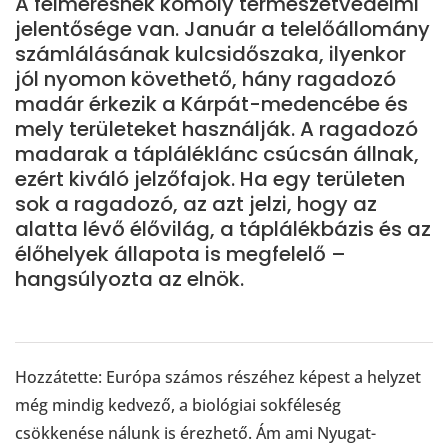
A felmérésnek komoly természetvédelmi
jelentősége van. Január a telelőállomány
számlálásának kulcsidőszaka, ilyenkor
jól nyomon követhető, hány ragadozó
madár érkezik a Kárpát-medencébe és
mely területeket használják. A ragadozó
madarak a tápláléklánc csúcsán állnak,
ezért kiváló jelzőfajok. Ha egy területen
sok a ragadozó, az azt jelzi, hogy az
alatta lévő élővilág, a táplálékbázis és az
élőhelyek állapota is megfelelő –
hangsúlyozta az elnök.
Hozzátette: Európa számos részéhez képest a helyzet
még mindig kedvező, a biológiai sokféleség
csökkenése nálunk is érezhető. Ám ami Nyugat-