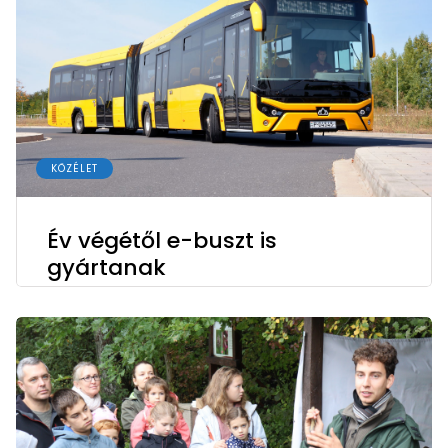
KÖZÉLET
Év végétől e-buszt is
gyártanak