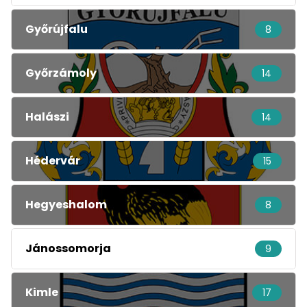
Győrújfalu
8
Győrzámoly
14
Halászi
14
Hédervár
15
Hegyeshalom
8
Jánossomorja
9
Kimle
17