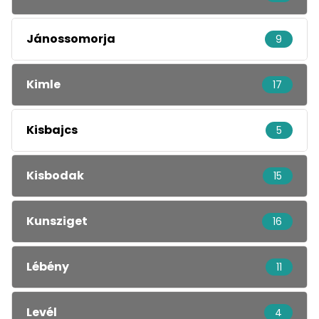
Jánossomorja
9
Kimle
17
Kisbajcs
5
Kisbodak
15
Kunsziget
16
Lébény
11
Levél
4