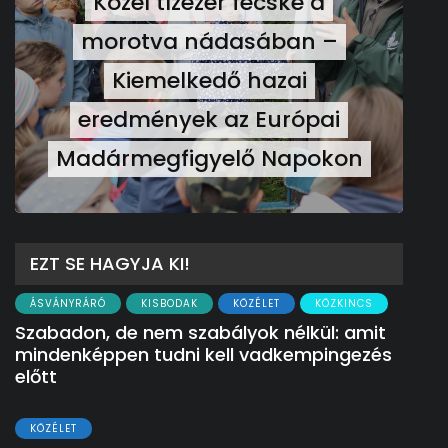
Közel tízezer fecske a
morotva nádasában –
Kiemelkedő hazai
eredmények az Európai
Madármegfigyelő Napokon
EZT SE HAGYJA KI!
ÁSVÁNYRÁRÓ
KISBODAK
KÖZÉLET
KÖZKINCS
Szabadon, de nem szabályok nélkül: amit
mindenképpen tudni kell vadkempingezés
előtt
KÖZÉLET