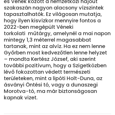
és Vének között a nemzetközi hajóút
szakaszán nagyon alacsony vízszintek
tapasztalhatók. Ez világosan mutatja,
hogy ilyen kisvízkor mennyire fontos a
2022-ben megépült Véneki
torkolati műtárgy, amelynél a mai napon
mintegy 1,3 méterrel magasabbat
tartanak, mint az alvíz. Ha ez nem lenne
Győrben most kedvezőtlen lenne helyzet
– mondta Kertész József, aki szerint
további pozitívum, hogy a Szigetközben
lévő fokozottan védett természeti
területeken, mint a lipóti Holt-Duna, az
ásványi Öntési tó, vagy a dunaszegi
Morotva-tó, ma már biztonságosan
kapnak vizet.