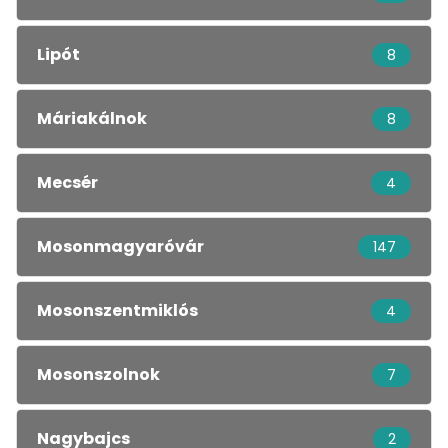
Lipót
8
Máriakálnok
8
Mecsér
4
Mosonmagyaróvár
147
Mosonszentmiklós
4
Mosonszolnok
7
Nagybajcs
2