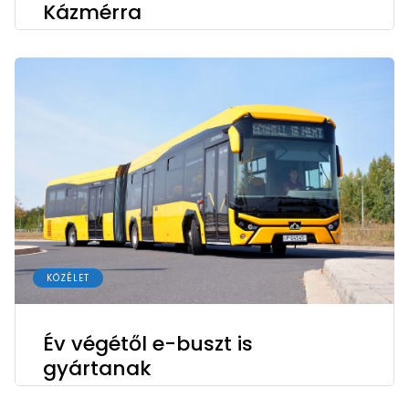
Kázmérra
KÖZÉLET
Év végétől e-buszt is
gyártanak