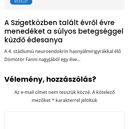
KÖZÉLET
A Szigetközben talált évről évre
menedéket a súlyos betegséggel
küzdő édesanya
A 4. stádiumú neuroendokrin hasnyálmirigyrákkal élő
Dömötör Fanni nagyjából egy éve…
Vélemény, hozzászólás?
Az e-mail címet nem tesszük közzé.
A kötelező
mezőket
*
karakterrel jelöltük