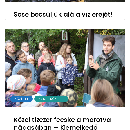
Sose becsüljük alá a víz erejét!
KÖZÉLET
SZIGETKÖZÉLET
Közel tízezer fecske a morotva
nádasában – Kiemelkedő