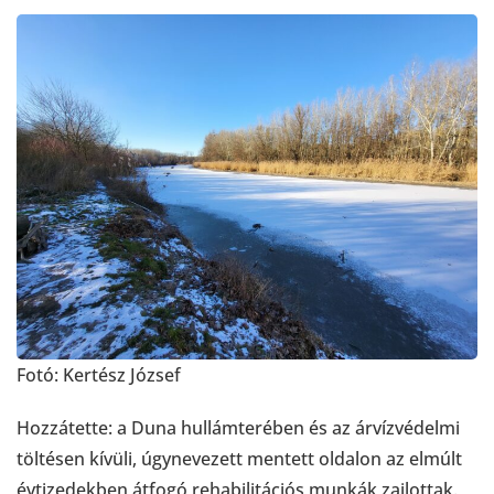
Fotó: Kertész József
Hozzátette: a Duna hullámterében és az árvízvédelmi
töltésen kívüli, úgynevezett mentett oldalon az elmúlt
évtizedekben átfogó rehabilitációs munkák zajlottak.