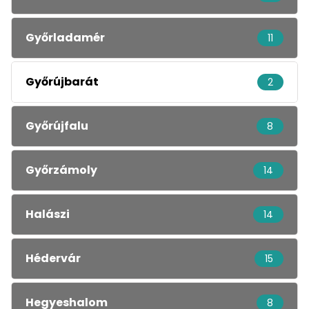
Győrladamér
11
Győrújbarát
2
Győrújfalu
8
Győrzámoly
14
Halászi
14
Hédervár
15
Hegyeshalom
8