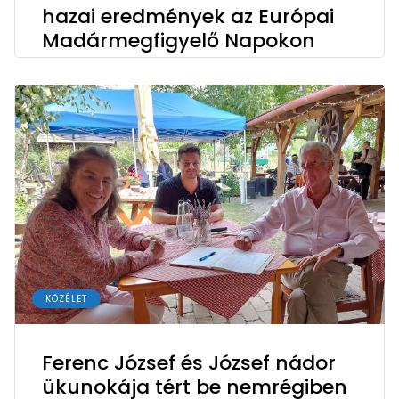
hazai eredmények az Európai
Madármegfigyelő Napokon
KÖZÉLET
Ferenc József és József nádor
ükunokája tért be nemrégiben