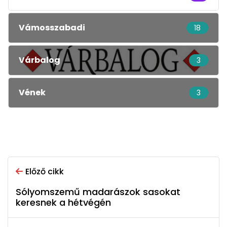
Vámosszabadi
18
Várbalog
3
Vének
3
Előző cikk
Sólyomszemű madarászok sasokat
keresnek a hétvégén