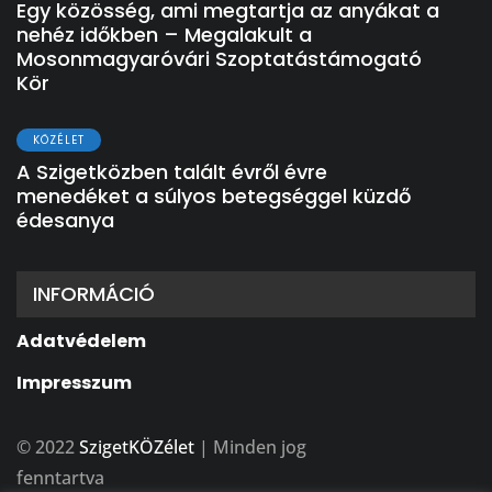
Egy közösség, ami megtartja az anyákat a
nehéz időkben – Megalakult a
Mosonmagyaróvári Szoptatástámogató
Kör
KÖZÉLET
A Szigetközben talált évről évre
menedéket a súlyos betegséggel küzdő
édesanya
INFORMÁCIÓ
Adatvédelem
Impresszum
© 2022
SzigetKÖZélet
| Minden jog
fenntartva