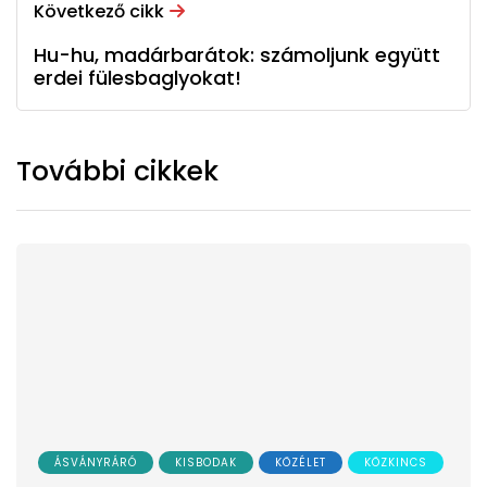
Következő cikk
Hu-hu, madárbarátok: számoljunk együtt
erdei fülesbaglyokat!
További cikkek
ÁSVÁNYRÁRÓ
KISBODAK
KÖZÉLET
KÖZKINCS