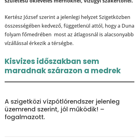
születésű okleveles mérnöknél, vízügyi szakértőnél.
Kertész József szerint a jelenlegi helyzet Szigetközben
összességében kedvező, függetlenül attól, hogy a Duna
folyam főmedrében most az átlagosnál is alacsonyabb
vízállással érkezik a térségbe.
Kisvizes időszakban sem
maradnak szárazon a medrek
A szigetközi vízpótlórendszer jelenleg
üzemrend szerint, jól működik! –
fogalmazott.