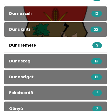
Darnózseli
13
Dunakiliti
22
Dunaremete
3
Dunaszeg
18
Dunasziget
18
Feketeerdő
2
Gönyű
2