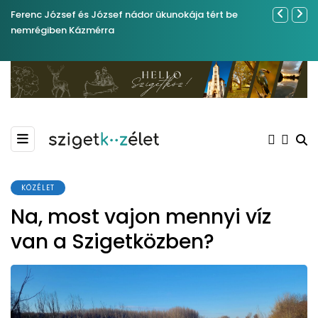
Ferenc József és József nádor ükunokája tért be
Év végétől 
nemrégiben Kázmérra
KÖZÉLET
Na, most vajon mennyi víz
van a Szigetközben?