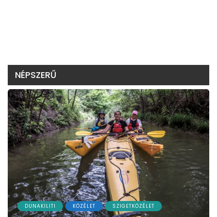
NÉPSZERŰ
DUNAKILITI
KÖZÉLET
SZIGETKÖZÉLET