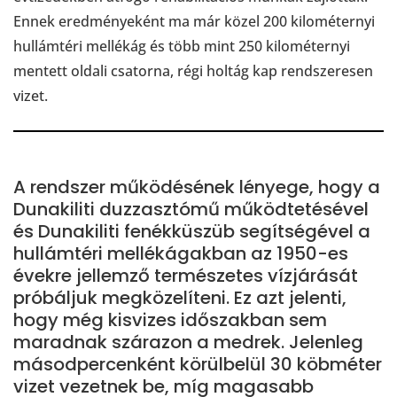
Ennek eredményeként ma már közel 200 kilométernyi
hullámtéri mellékág és több mint 250 kilométernyi
mentett oldali csatorna, régi holtág kap rendszeresen
vizet.
A rendszer működésének lényege, hogy a
Dunakiliti duzzasztómű működtetésével
és Dunakiliti fenékküszüb segítségével a
hullámtéri mellékágakban az 1950-es
évekre jellemző természetes vízjárását
próbáljuk megközelíteni. Ez azt jelenti,
hogy még kisvizes időszakban sem
maradnak szárazon a medrek. Jelenleg
másodpercenként körülbelül 30 köbméter
vizet vezetnek be, míg magasabb