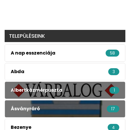
TELEPÜLÉSEINK
A nap esszenciája
58
Abda
3
Albertkázmérpuszta
1
Ásványráró
17
Bezenye
4