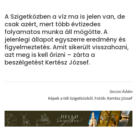
A Szigetközben a víz ma is jelen van, de
csak azért, mert több évtizedes
folyamatos munka áll mögötte. A
jelenlegi állapot egyszerre eredmény és
figyelmeztetés. Amit sikerült visszahozni,
azt meg is kell őrizni – zárta a
beszélgetést Kertész József.
Gecsei Ádám
Képek a téli Szigetközből. Fotók: Kertész József