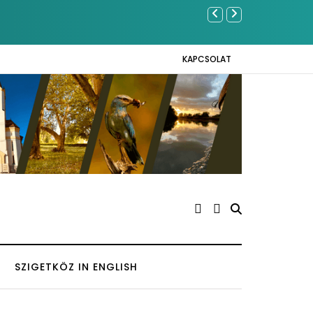
ő hazai eredmények az Európai Madármegfigyelő
Ferenc József
KAPCSOLAT
SZIGETKÖZ IN ENGLISH