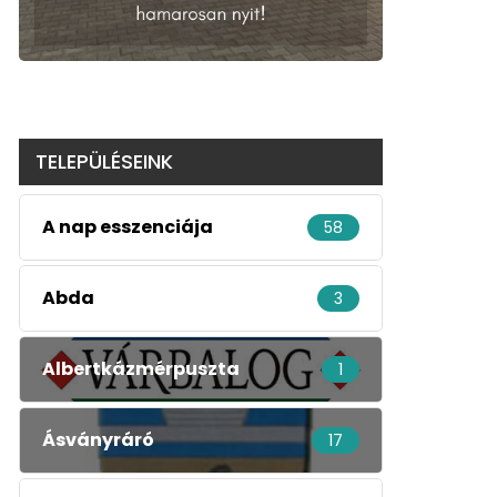
TELEPÜLÉSEINK
A nap esszenciája
58
Abda
3
Albertkázmérpuszta
1
Ásványráró
17