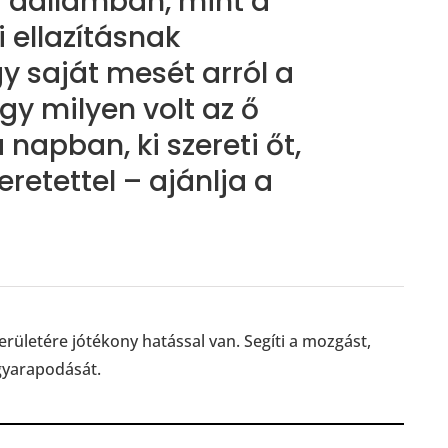
a dallamban, mint a
 ellazításnak
 saját mesét arról a
y milyen volt az ő
a napban, ki szereti őt,
retettel – ajánlja a
erületére jótékony hatással van. Segíti a mozgást,
 gyarapodását.