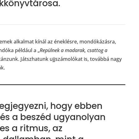
kkönyvtárosa.
k remek alkalmat kínál az éneklésre, mondókázásra,
ndóka például a „
Repülnek
a madarak, csattog a
 utánzunk. Játszhatunk ujjszámolókat is, továbbá nagy
k.
egjegyezni, hogy ebben
 és a beszéd ugyanolyan
s a ritmus, az