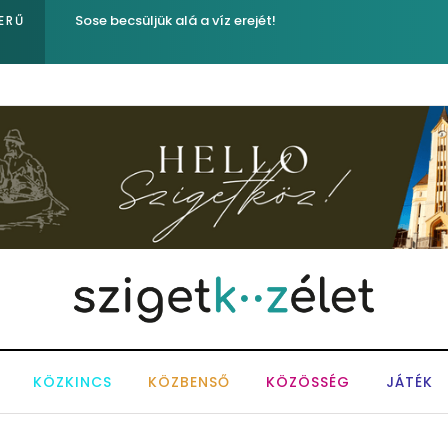
Közel tízezer fecske a morotva nádasában – Kiemelked
ERŰ
Napokon
KÖZKINCS
KÖZBENSŐ
KÖZÖSSÉG
JÁTÉK