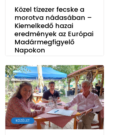
Közel tízezer fecske a
morotva nádasában –
Kiemelkedő hazai
eredmények az Európai
Madármegfigyelő
Napokon
KÖZÉLET