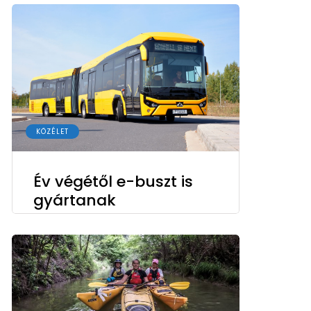
KÖZÉLET
Év végétől e-buszt is
gyártanak