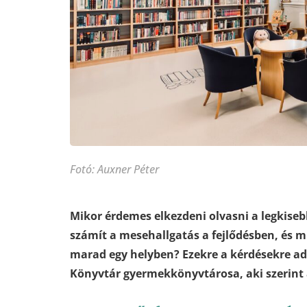
Fotó: Auxner Péter
Mikor érdemes elkezdeni olvasni a legkise
számít a mesehallgatás a fejlődésben, és mi
marad egy helyben? Ezekre a kérdésekre ad 
Könyvtár gyermekkönyvtárosa, aki szerint a