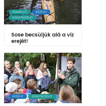
DUNAKILITI
KÖZÉLET
SZIGETKÖZÉLET
Sose becsüljük alá a víz
erejét!
KÖZÉLET
SZIGETKÖZÉLET