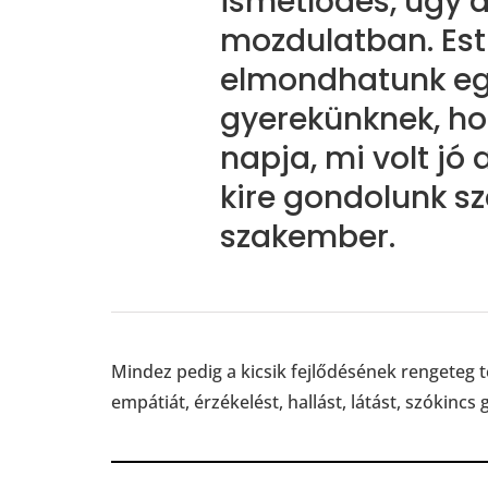
ismétlődés, úgy 
mozdulatban. Esti
elmondhatunk egy
gyerekünknek, hog
napja, mi volt jó 
kire gondolunk sze
szakember.
Mindez pedig a kicsik fejlődésének rengeteg t
empátiát, érzékelést, hallást, látást, szókincs