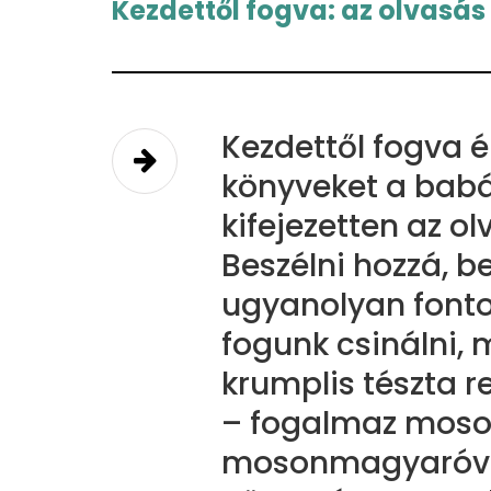
Kezdettől fogva: az olvasás
Kezdettől fogva 
könyveket a babá
kifejezetten az ol
Beszélni hozzá, b
ugyanolyan fontos
fogunk csinálni, 
krumplis tészta r
– fogalmaz mosol
mosonmagyaróvár