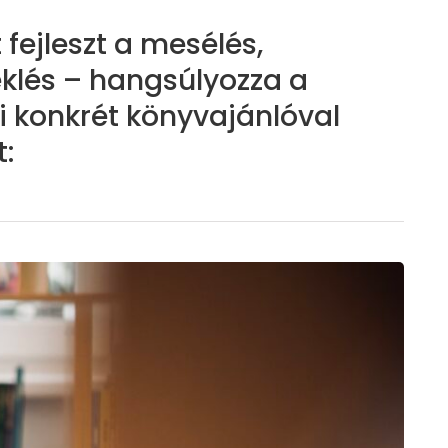
fejleszt a mesélés,
klés – hangsúlyozza a
ki konkrét könyvajánlóval
t: