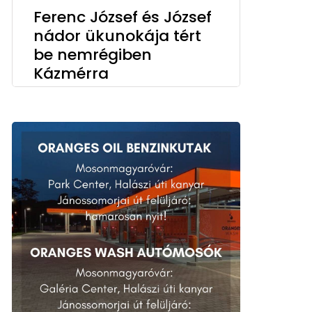
Ferenc József és József
nádor ükunokája tért
be nemrégiben
Kázmérra