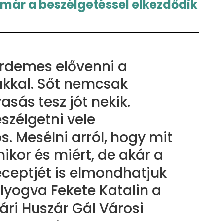
 már a beszélgetéssel elkezdődik
érdemes elővenni a
kkal. Sőt nemcsak
vasás tesz jót nekik.
eszélgetni vele
. Mesélni arról, hogy mit
mikor és miért, de akár a
eceptjét is elmondhatjuk
yogva Fekete Katalin a
i Huszár Gál Városi