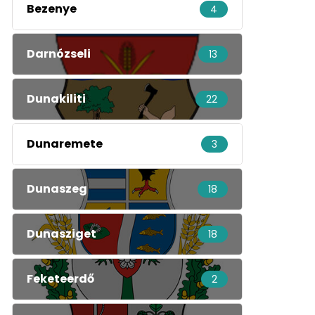
Bezenye
4
Darnózseli
13
Dunakiliti
22
Dunaremete
3
Dunaszeg
18
Dunasziget
18
Feketeerdő
2