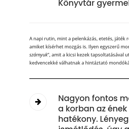
Könyvtár gyerme
A napi rutin, mint a pelenkázás, etetés, játé
amiket kísérhet mozgás is. Ilyen egyszerű mo
szárnyuk
”, amit a kicsi kezek tapsoltatásával
kedvencekké válhatnak a hintáztató mondóká
Nagyon fontos m
a korban az ének
hatékony. Lényege