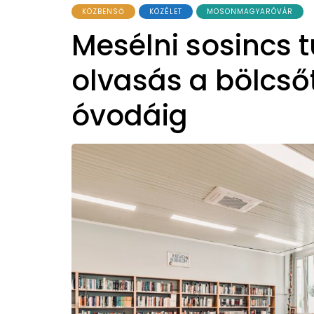
KÖZBENSŐ
KÖZÉLET
MOSONMAGYARÓVÁR
Mesélni sosincs t
olvasás a bölcső
óvodáig