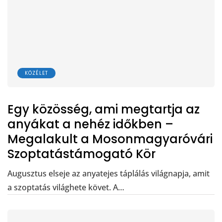
KÖZÉLET
Egy közösség, ami megtartja az
anyákat a nehéz időkben –
Megalakult a Mosonmagyaróvári
Szoptatástámogató Kör
Augusztus elseje az anyatejes táplálás világnapja, amit
a szoptatás világhete követ. A…