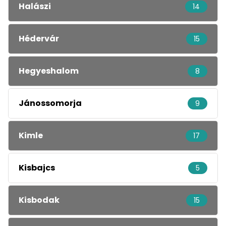
Halászi
14
Hédervár
15
Hegyeshalom
8
Jánossomorja
9
Kimle
17
Kisbajcs
5
Kisbodak
15