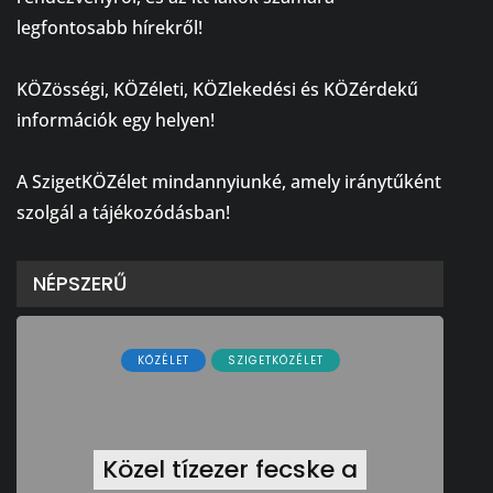
legfontosabb hírekről!
⠀
KÖZösségi, KÖZéleti, KÖZlekedési és KÖZérdekű
információk egy helyen!
⠀
A SzigetKÖZélet mindannyiunké, amely iránytűként
szolgál a tájékozódásban!
NÉPSZERŰ
KÖZÉLET
SZIGETKÖZÉLET
Közel tízezer fecske a