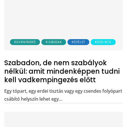
ÁSVÁNYRÁRÓ
KISBODAK
KÖZÉLET
KÖZKINCS
Szabadon, de nem szabályok
nélkül: amit mindenképpen tudni
kell vadkempingezés előtt
Egy tópart, egy erdei tisztás vagy egy csendes folyópart
csábító helyszín lehet egy…