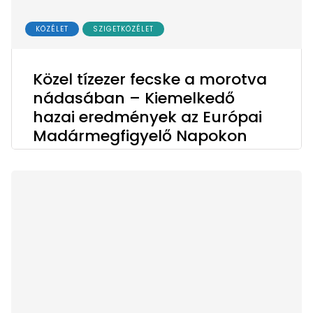
KÖZÉLET
SZIGETKÖZÉLET
Közel tízezer fecske a morotva
nádasában – Kiemelkedő
hazai eredmények az Európai
Madármegfigyelő Napokon