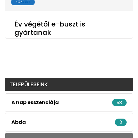
KÖZÉLET
Év végétől e-buszt is
gyártanak
TELEPÜLÉSEINK
A nap esszenciája
58
Abda
3