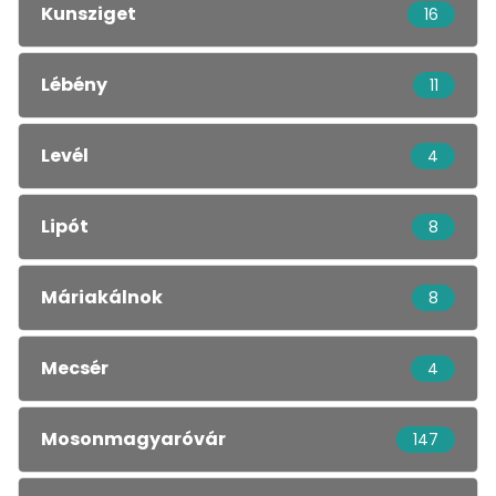
Kunsziget
16
Lébény
11
Levél
4
Lipót
8
Máriakálnok
8
Mecsér
4
Mosonmagyaróvár
147