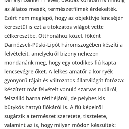
az állatos mesék, természetfilmek érdekelték.
Ezért nem meglepő, hogy az objektívje lencséjén
keresztül is ezt a titokzatos világot vette
célkeresztbe. Otthonához közel, főként
Darnózseli-Püski-Lipót háromszögében készíti a
felvételeit, amelyekről bizony nehezen
mondanánk meg, hogy egy ötödikes fiú kapta
lencsevégre őket. A lelkes amatőr a környék
gyönyörű tájait és változatos állatvilágát fotózza:
készített már felvételt vonuló szarvas rudliról,
felszálló barna rétihéjáról, de pelyhes kis
bütykös hattyú fiókáról is. A fiú képeiről
sugárzik a természet szeretete, tisztelete,
valamint az is, hogy milyen módon készültek: