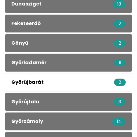
Dunasziget
18
Feketeerdő
2
Gönyű
2
Győrladamér
11
Győrújbarát
2
Győrújfalu
8
Győrzámoly
14