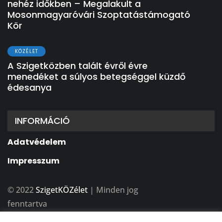
nehéz időkben – Megalakult a
Mosonmagyaróvári Szoptatástámogató
Kör
KÖZÉLET
A Szigetközben talált évről évre
menedéket a súlyos betegséggel küzdő
édesanya
INFORMÁCIÓ
Adatvédelem
Impresszum
© 2022
SzigetKÖZélet
| Minden jog
fenntartva
A weboldalt készítette:
BFDesign Stúdió