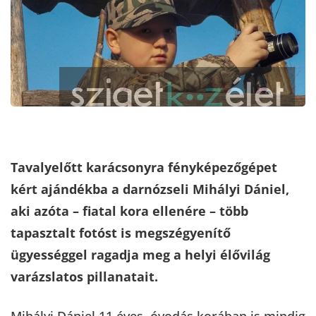
Tavalyelőtt karácsonyra fényképezőgépet
kért ajándékba a darnózseli Mihályi Dániel,
aki azóta – fiatal kora ellenére – több
tapasztalt fotóst is megszégyenítő
ügyességgel ragadja meg a helyi élővilág
varázslatos pillanatait.
Mihályi Dániel 11 éves, óvodás korában is mindig