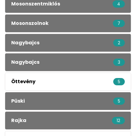
Mosonszentmiklós
4
Mosonszolnok
7
Nagybajcs
2
Nagybajcs
3
Öttevény
5
Püski
5
Rajka
12