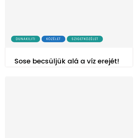
DUNAKILITI
KÖZÉLET
SZIGETKÖZÉLET
Sose becsüljük alá a víz erejét!