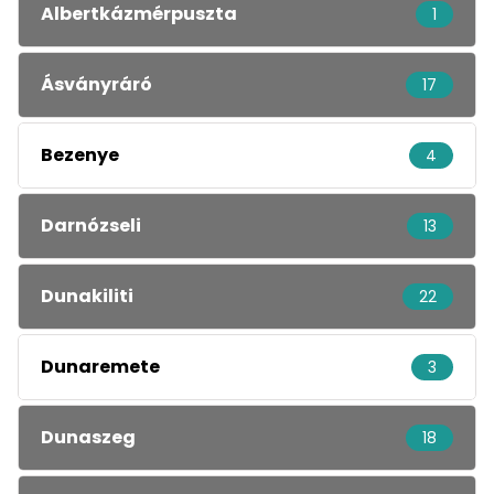
Albertkázmérpuszta
1
Ásványráró
17
Bezenye
4
Darnózseli
13
Dunakiliti
22
Dunaremete
3
Dunaszeg
18