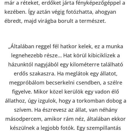
már a réteket, erdőket járta fényképezőgéppel a
kezében. Így aztán végig fotózhatta, ahogyan
ébredt, majd virágba borult a természet.
„Általában reggel fél hatkor kelek, ez a munka
legnehezebb része… Hat körül kibiciklizek a
házunktól nagyjából egy kilométerre található
erdős szakaszra. Ha meglátok egy állatot,
megpróbálom becserkelni csendben, a szélre
figyelve. Mikor közel kerülök egy vadon élő
állathoz, úgy izgulok, hogy a torkomban dobog a
szívem. Ha észrevesz az állat, van néhány
másodpercem, amikor rám néz, általában ekkor
készülnek a legjobb fotók. Egy szempillantás