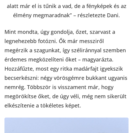
alatt már el is tűnik a vad, de a fényképek és az
élmény megmaradnak” – részletezte Dani.
Mint mondta, úgy gondolja, őzet, szarvast a
legnehezebb fotózni. Ők már messziről
megérzik a szagunkat, így széliránnyal szemben
érdemes megközelíteni őket – magyarázta.
Hozzáfűzte, most egy ritka madárfajt igyekszik
becserkészni: négy vörösgémre bukkant ugyanis
nemrég. Többször is visszament már, hogy
megörökítse őket, de úgy véli, még nem sikerült
elkészítenie a tökéletes képet.