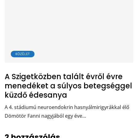
KÖZÉLET
A Szigetközben talált évről évre
menedéket a súlyos betegséggel
küzdő édesanya
A 4. stádiumú neuroendokrin hasnyálmirigyrákkal élő
Dömötör Fanni nagyjából egy éve…
2 hozzászólás