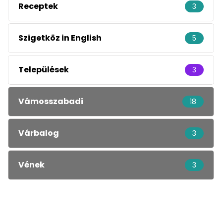
Receptek
3
Szigetköz in English
5
Települések
3
Vámosszabadi
18
Várbalog
3
Vének
3