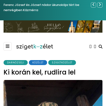
Ferenc József és József nádor ükunokája tért be
Év végétől 
nemrégiben Kázmérra
DARNÓZSELI
KÖZÉLET
SZIGETKÖZÉLET
Ki korán kel, rudlira lel