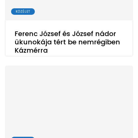
KÖZÉLET
Ferenc József és József nádor
ükunokája tért be nemrégiben
Kázmérra