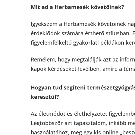
Mit ad a Herbamesék követőinek?
Igyekszem a Herbamesék követőinek napr
érdeklődők számára érthető stílusban. E
figyelemfelkeltő gyakorlati példákon ker
Remélem, hogy megtalálják azt az infor
kapok kérdéseket levélben, amire a témá
Hogyan tud segíteni természetgyógyás
keresztül?
Az életmódot és élethelyzetet figyelembe
Legtöbbször azt tapasztalom, inkább m
használatához, meg egy kis online „besz