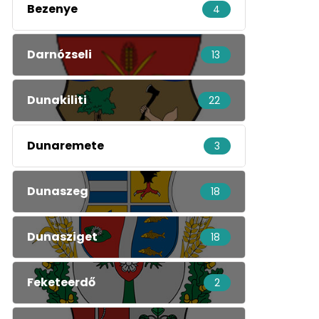
Bezenye
4
Darnózseli
13
Dunakiliti
22
Dunaremete
3
Dunaszeg
18
Dunasziget
18
Feketeerdő
2