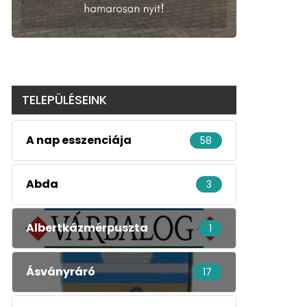
TELEPÜLÉSEINK
A nap esszenciája
58
Abda
3
Albertkázmérpuszta
1
Ásványráró
17