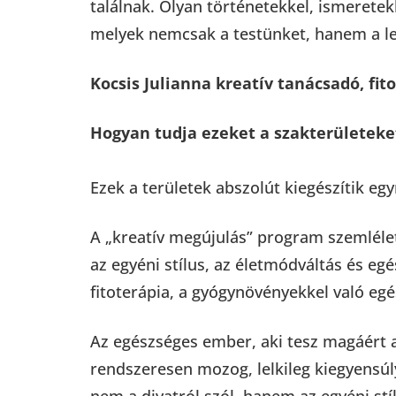
találnak. Olyan történetekkel, ismerete
melyek nemcsak a testünket, hanem a lel
Kocsis Julianna kreatív tanácsadó, fi
Hogyan tudja ezeket a szakterületeke
Ezek a területek abszolút kiegészítik 
A „kreatív megújulás” program szemlélet
az egyéni stílus, az életmódváltás és eg
fitoterápia, a gyógynövényekkel való e
Az egészséges ember, aki tesz magáért 
rendszeresen mozog, lelkileg kiegyensú
nem a divatról szól, hanem az egyéni s