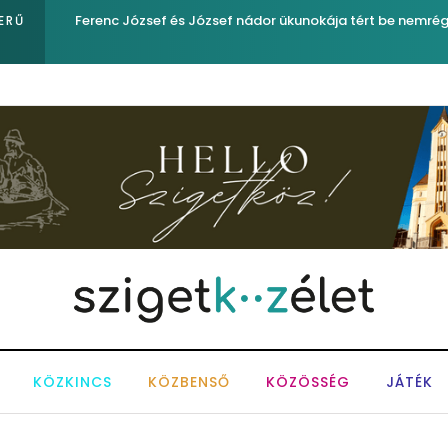
Sose becsüljük alá a víz erejét!
ERŰ
KÖZKINCS
KÖZBENSŐ
KÖZÖSSÉG
JÁTÉK