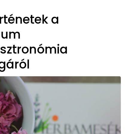
rténetek a
rium
asztronómia
gáról