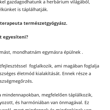
kkel gazdagodhatunk a herbárium világából,
künket is táplálhatják.
toterapeuta természetgyógyász.
t egyesíteni?
egymást, mondhatnám egymásra épülnek .
fejlesztéssel foglalkozik, ami magában foglalja
észséges életmód kialakítását. Ennek része a
gészségmegőrzés.
a mindennapokban, megfelelően táplálkozik,
lyozott, és harmóniában van önmagával. Ez
tílusról, mert mindennek és mindenkinek van