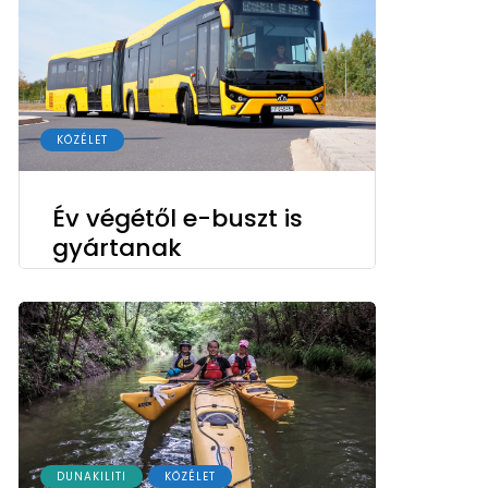
KÖZÉLET
Év végétől e-buszt is
gyártanak
DUNAKILITI
KÖZÉLET