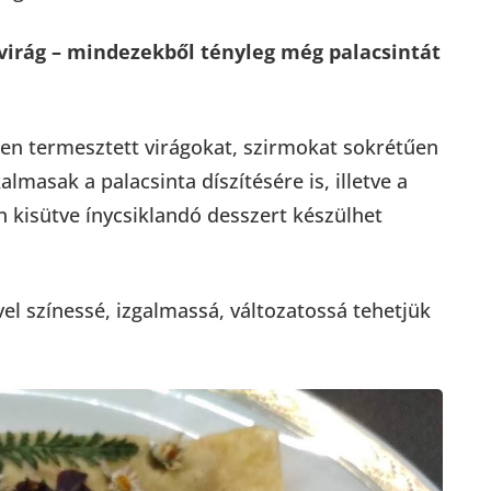
cvirág – mindezekből
tényleg még palacsintát
esen termesztett virágokat, szirmokat sokrétűen
lmasak a palacsinta díszítésére is, illetve a
n kisütve ínycsiklandó desszert készülhet
l színessé, izgalmassá, változatossá tehetjük