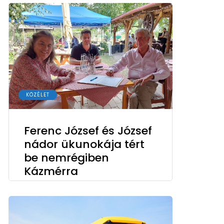
KÖZÉLET
Ferenc József és József
nádor ükunokája tért
be nemrégiben
Kázmérra