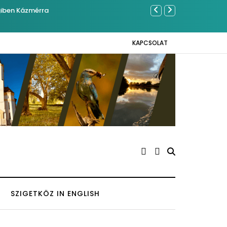
Közel tízeze
Napokon
KAPCSOLAT
SZIGETKÖZ IN ENGLISH