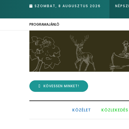
 ükunokája tért be nemrégiben Kázmérra
SZOMBAT, 8 AUGUSZTUS 2026
NÉPSZ
PROGRAMAJÁNLÓ
KÖVESSEN MINKET!
KÖZÉLET
KÖZLEKEDÉS