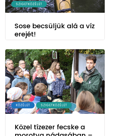
SZIGETKÖZÉLET
Sose becsüljük alá a víz
erejét!
KÖZÉLET
SZIGETKÖZÉLET
Közel tízezer fecske a
morotva nádasában –