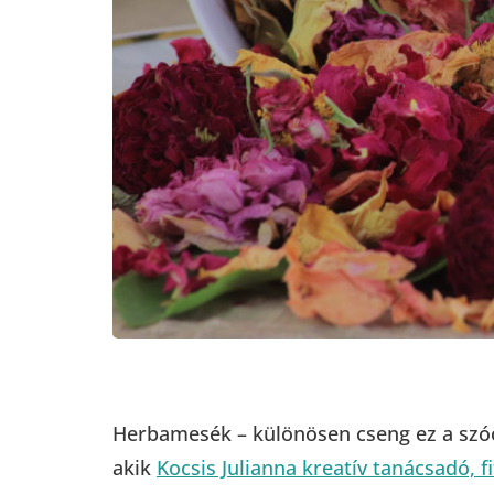
Herbamesék – különösen cseng ez a szó
akik
Kocsis Julianna kreatív tanácsadó, 