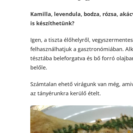
Kamilla, levendula, bodza, rózsa, aká
is készíthetünk?
Igen, a tiszta élőhelyről, vegyszerment
felhasználhatjuk a gasztronómiában. Alka
tésztába beleforgatva és bő forró olajba
belőle.
Számtalan ehető virágunk van még, amive
az tányérunkra kerülő ételt.