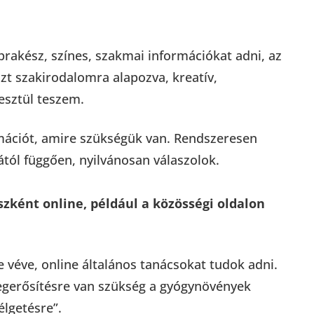
akész, színes, szakmai információkat adni, az
zt szakirodalomra alapozva, kreatív,
esztül teszem.
mációt, amire szükségük van. Rendszeresen
tól függően, nyilvánosan válaszolok.
zként online, például a közösségi oldalon
 véve, online általános tanácsokat tudok adni.
egerősítésre van szükség a gyógynövények
élgetésre”.