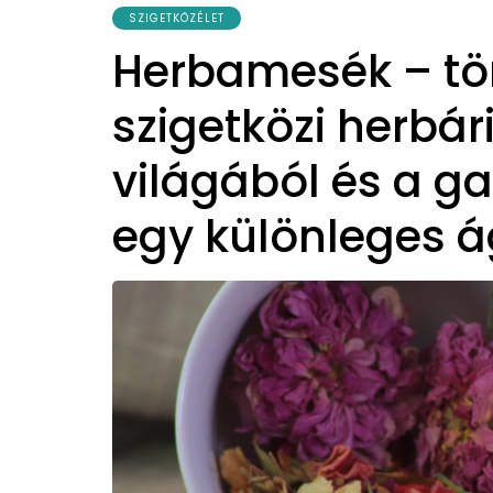
SZIGETKÖZÉLET
Herbamesék – tö
szigetközi herbá
világából és a g
egy különleges á