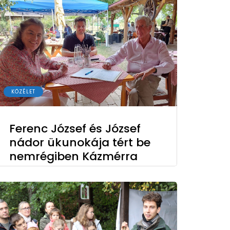
KÖZÉLET
Ferenc József és József
nádor ükunokája tért be
nemrégiben Kázmérra