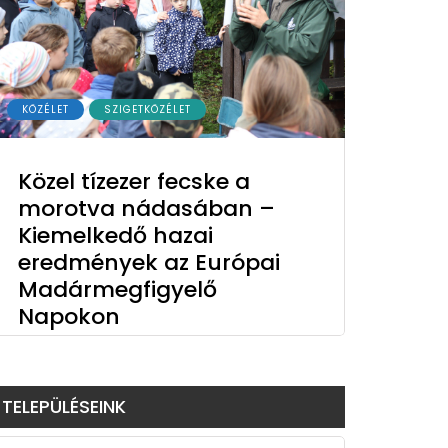
KÖZÉLET
SZIGETKÖZÉLET
Közel tízezer fecske a
morotva nádasában –
Kiemelkedő hazai
eredmények az Európai
Madármegfigyelő
Napokon
TELEPÜLÉSEINK