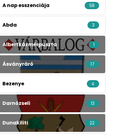
A nap esszenciája
58
Abda
3
Albertkázmérpuszta
1
Ásványráró
17
Bezenye
4
Darnózseli
13
Dunakiliti
22