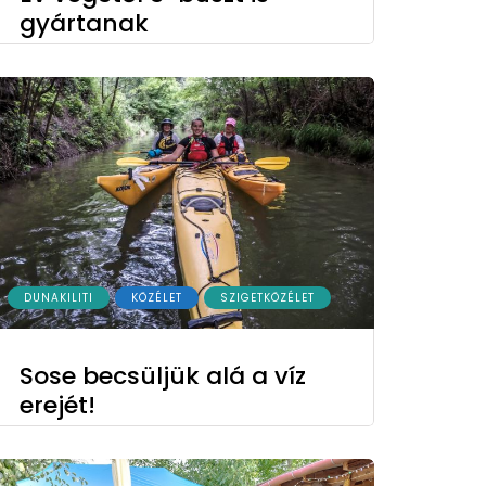
gyártanak
DUNAKILITI
KÖZÉLET
SZIGETKÖZÉLET
Sose becsüljük alá a víz
erejét!