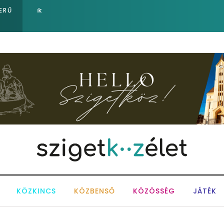
Sose becsüljük alá a víz erejét!
ERŰ
KÖZKINCS
KÖZBENSŐ
KÖZÖSSÉG
JÁTÉK