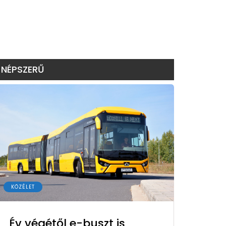
NÉPSZERŰ
KÖZÉLET
Év végétől e-buszt is