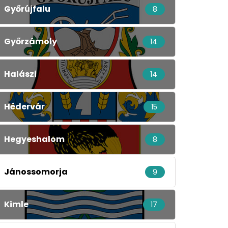
Győrújfalu
8
Győrzámoly
14
Halászi
14
Hédervár
15
Hegyeshalom
8
Jánossomorja
9
Kimle
17