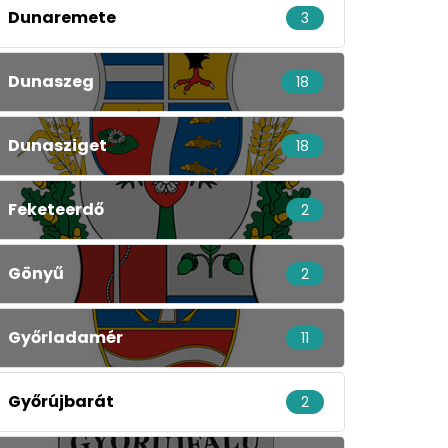
Dunaremete
3
Dunaszeg
18
Dunasziget
18
Feketeerdő
2
Gönyű
2
Győrladamér
11
Győrújbarát
2