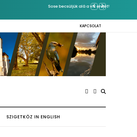
Ferenc József
KAPCSOLAT
SZIGETKÖZ IN ENGLISH