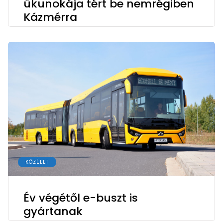
ükunokája tért be nemrégiben
Kázmérra
KÖZÉLET
Év végétől e-buszt is
gyártanak