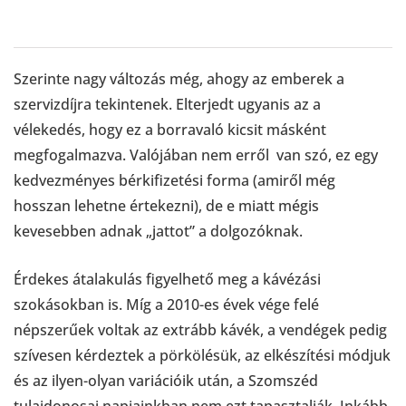
Szerinte nagy változás még, ahogy az emberek a
szervizdíjra tekintenek. Elterjedt ugyanis az a
vélekedés, hogy ez a borravaló kicsit másként
megfogalmazva. Valójában nem erről van szó, ez egy
kedvezményes bérkifizetési forma (amiről még
hosszan lehetne értekezni), de e miatt mégis
kevesebben adnak „jattot” a dolgozóknak.
Érdekes átalakulás figyelhető meg a kávézási
szokásokban is. Míg a 2010-es évek vége felé
népszerűek voltak az extrább kávék, a vendégek pedig
szívesen kérdeztek a pörkölésük, az elkészítési módjuk
és az ilyen-olyan variációik után, a Szomszéd
tulajdonosai napjainkban nem ezt tapasztalják. Inkább