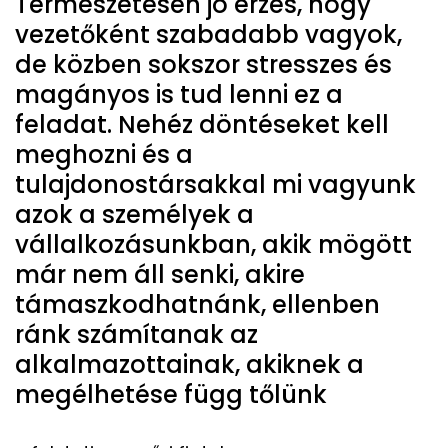
Természetesen jó érzés, hogy
vezetőként szabadabb vagyok,
de közben sokszor stresszes és
magányos is tud lenni ez a
feladat. Nehéz döntéseket kell
meghozni és a
tulajdonostársakkal mi vagyunk
azok a személyek a
vállalkozásunkban, akik mögött
már nem áll senki, akire
támaszkodhatnánk, ellenben
ránk számítanak az
alkalmazottainak, akiknek a
megélhetése függ tőlünk