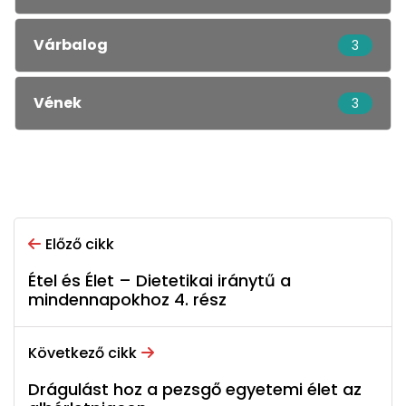
Várbalog
3
Vének
3
Előző cikk
Étel és Élet – Dietetikai iránytű a
mindennapokhoz 4. rész
Következő cikk
Drágulást hoz a pezsgő egyetemi élet az