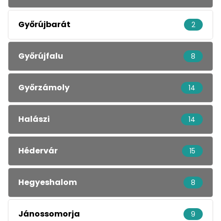
Győrújbarát
2
Győrújfalu
8
Győrzámoly
14
Halászi
14
Hédervár
15
Hegyeshalom
8
Jánossomorja
9