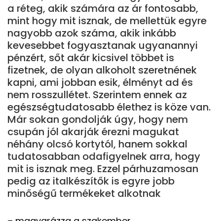
a réteg, akik számára az ár fontosabb,
mint hogy mit isznak, de mellettük egyre
nagyobb azok száma, akik inkább
kevesebbet fogyasztanak ugyanannyi
pénzért, sőt akár kicsivel többet is
fizetnek, de olyan alkoholt szeretnének
kapni, ami jobban esik, élményt ad és
nem rosszullétet. Szerintem ennek az
egészségtudatosabb élethez is köze van.
Már sokan gondolják úgy, hogy nem
csupán jól akarják érezni magukat
néhány olcsó kortytól, hanem sokkal
tudatosabban odafigyelnek arra, hogy
mit is isznak meg. Ezzel párhuzamosan
pedig az italkészítők is egyre jobb
minőségű termékeket alkotnak
– magyarázza a szakember.