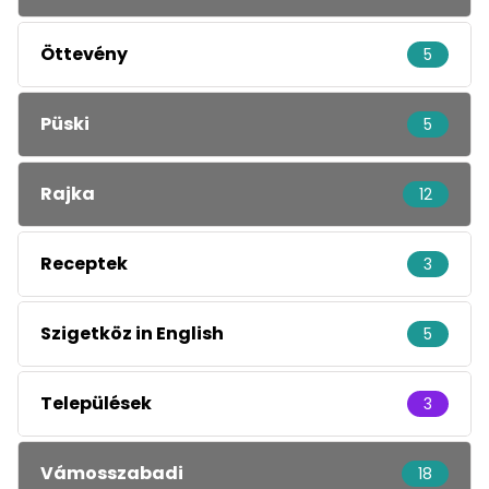
Öttevény
5
Püski
5
Rajka
12
Receptek
3
Szigetköz in English
5
Települések
3
Vámosszabadi
18