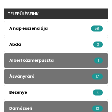
TELEPÜLÉSEINK
A nap esszenciája
58
Abda
3
Albertkázmérpuszta
1
Ásványráró
17
Bezenye
4
Darnózseli
13