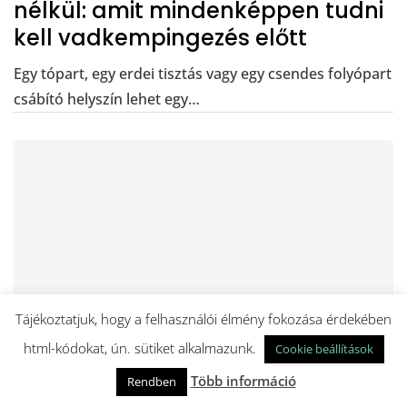
nélkül: amit mindenképpen tudni
kell vadkempingezés előtt
Egy tópart, egy erdei tisztás vagy egy csendes folyópart
csábító helyszín lehet egy…
Tájékoztatjuk, hogy a felhasználói élmény fokozása érdekében
KÖZÉLET
html-kódokat, ún. sütiket alkalmazunk.
Cookie beállítások
Több információ
Rendben
Egy közösség, ami megtartja az