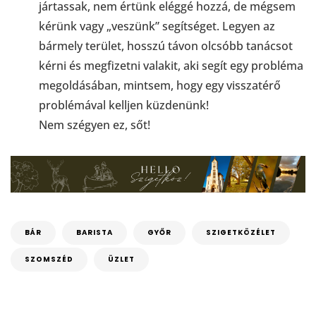
jártassak, nem értünk eléggé hozzá, de mégsem
kérünk vagy „veszünk” segítséget. Legyen az
bármely terület, hosszú távon olcsóbb tanácsot
kérni és megfizetni valakit, aki segít egy probléma
megoldásában, mintsem, hogy egy visszatérő
problémával kelljen küzdenünk!
Nem szégyen ez, sőt!
BÁR
BARISTA
GYŐR
SZIGETKÖZÉLET
SZOMSZÉD
ÜZLET