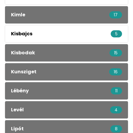
Kimle
17
Kisbajcs
5
Kisbodak
15
Kunsziget
16
Lébény
11
Levél
4
Lipót
8