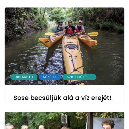
DUNAKILITI
KÖZÉLET
SZIGETKÖZÉLET
Sose becsüljük alá a víz erejét!