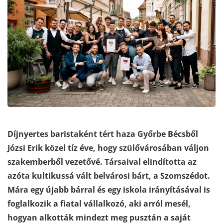
Díjnyertes baristaként tért haza Győrbe Bécsből
Józsi Erik közel tíz éve, hogy szülővárosában váljon
szakemberből vezetővé. Társaival elindította az
azóta kultikussá vált belvárosi bárt, a Szomszédot.
Mára egy újabb bárral és egy iskola irányításával is
foglalkozik a fiatal vállalkozó, aki arról mesél,
hogyan alkották mindezt meg pusztán a saját