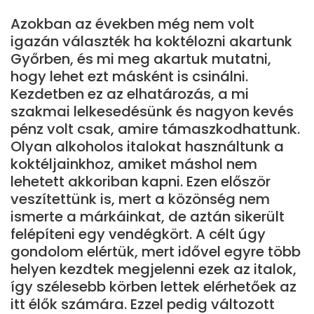
Azokban az években még nem volt
igazán választék ha koktélozni akartunk
Győrben, és mi meg akartuk mutatni,
hogy lehet ezt másként is csinálni.
Kezdetben ez az elhatározás, a mi
szakmai lelkesedésünk és nagyon kevés
pénz volt csak, amire támaszkodhattunk.
Olyan alkoholos italokat használtunk a
koktéljainkhoz, amiket máshol nem
lehetett akkoriban kapni. Ezen először
veszítettünk is, mert a közönség nem
ismerte a márkáinkat, de aztán sikerült
felépíteni egy vendégkört. A célt úgy
gondolom elértük, mert idővel egyre több
helyen kezdtek megjelenni ezek az italok,
így szélesebb körben lettek elérhetőek az
itt élők számára. Ezzel pedig változott