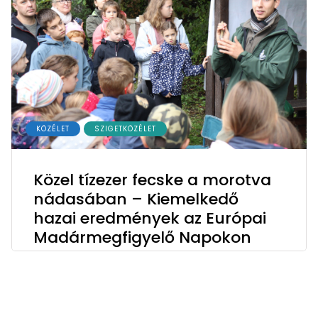
KÖZÉLET
SZIGETKÖZÉLET
Közel tízezer fecske a morotva
nádasában – Kiemelkedő
hazai eredmények az Európai
Madármegfigyelő Napokon