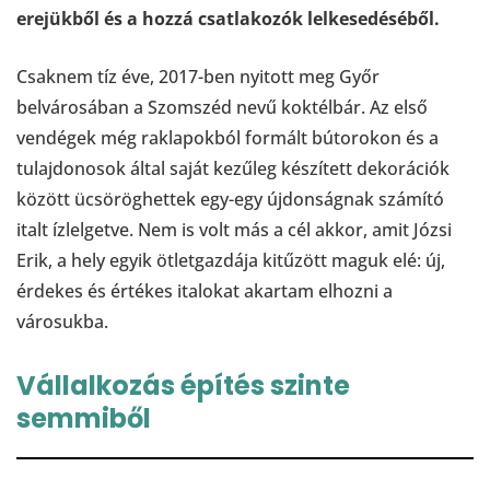
erejükből és a hozzá csatlakozók lelkesedéséből.
Csaknem tíz éve, 2017-ben nyitott meg Győr
belvárosában a Szomszéd nevű koktélbár. Az első
vendégek még raklapokból formált bútorokon és a
tulajdonosok által saját kezűleg készített dekorációk
között ücsöröghettek egy-egy újdonságnak számító
italt ízlelgetve. Nem is volt más a cél akkor, amit Józsi
Erik, a hely egyik ötletgazdája kitűzött maguk elé: új,
érdekes és értékes italokat akartam elhozni a
városukba.
Vállalkozás építés szinte
semmiből