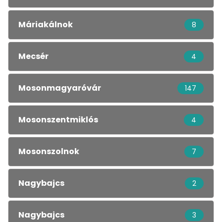
Máriakálnok
8
Mecsér
4
Mosonmagyaróvár
147
Mosonszentmiklós
4
Mosonszolnok
7
Nagybajcs
2
Nagybajcs
3