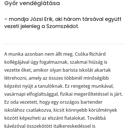
Győr vendéglátása
– mondja Józsi Erik, aki három társával együtt
vezeti jelenleg a Szomszédot.
A munka azonban nem állt meg. Csóka Richárd
kollégájával úgy fogalmaznak, szakmai hiúság is
vezette őket, amikor olyan barista iskolát akartak
létrehozni, amely az összes többinél minőségibb
képzést nyújt a tanulóknak. Ez rengeteg munkával,
vasárnapi elfoglaltsággal, fizikai megerőltetéssel is járt.
Ez oda vezetett, hogy egy országos bartender
iskolához csatlakozva, kicsit könnyebb körülmények
között képezheti az elszánt fiatalokat. Továbbá
kávézóval összekötött italkereskedéssel is