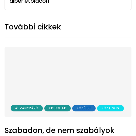
albérletpiacon
További cikkek
ÁSVÁNYRÁRÓ
KISBODAK
KÖZÉLET
KÖZKINCS
Szabadon, de nem szabályok