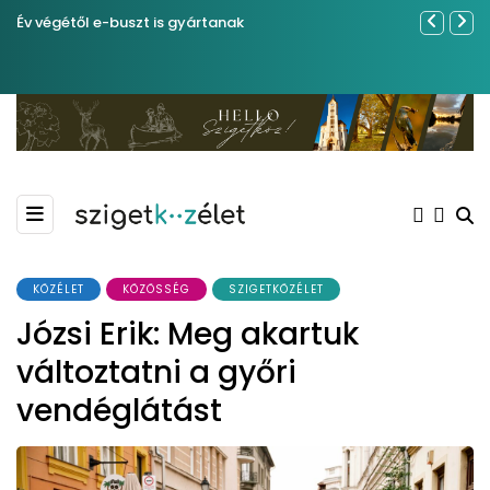
Év végétől e-buszt is gyártanak
Sose becsül
KÖZÉLET
KÖZÖSSÉG
SZIGETKÖZÉLET
Józsi Erik: Meg akartuk
változtatni a győri
vendéglátást