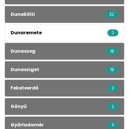
Dunakiliti
22
Dunaremete
3
Dunaszeg
18
Dunasziget
18
Feketeerdő
2
Gönyű
2
Győrladamér
11