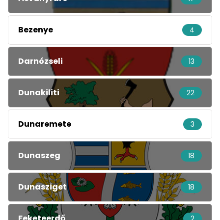
Bezenye
4
Darnózseli
13
Dunakiliti
22
Dunaremete
3
Dunaszeg
18
Dunasziget
18
Feketeerdő
2