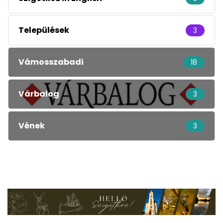
Települések
3
Vámosszabadi
18
Várbalog
3
Vének
3