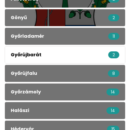
Gönyű
2
Győrladamér
11
Győrújbarát
2
Győrújfalu
8
Győrzámoly
14
Halászi
14
Hédervár
15