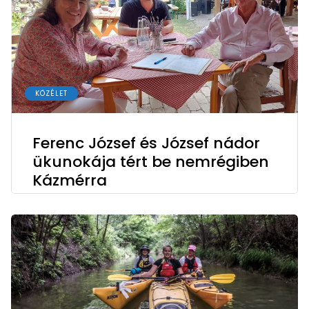
KÖZÉLET
Ferenc József és József nádor
ükunokája tért be nemrégiben
Kázmérra