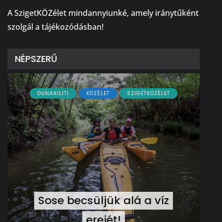
A SzigetKÖZélet mindannyiunké, amely iránytűként
szolgál a tájékozódásban!
NÉPSZERŰ
DUNAKILITI
KÖZÉLET
SZIGETKÖZÉLET
Sose becsüljük alá a víz
erejét!