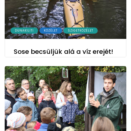
DUNAKILITI
KÖZÉLET
SZIGETKÖZÉLET
Sose becsüljük alá a víz erejét!