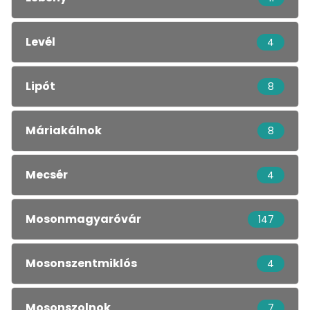
Levél
4
Lipót
8
Máriakálnok
8
Mecsér
4
Mosonmagyaróvár
147
Mosonszentmiklós
4
Mosonszolnok
7