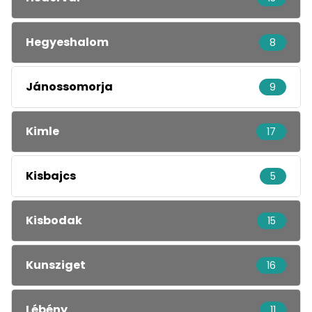
Hegyeshalom
8
Jánossomorja
9
Kimle
17
Kisbajcs
5
Kisbodak
15
Kunsziget
16
Lébény
11