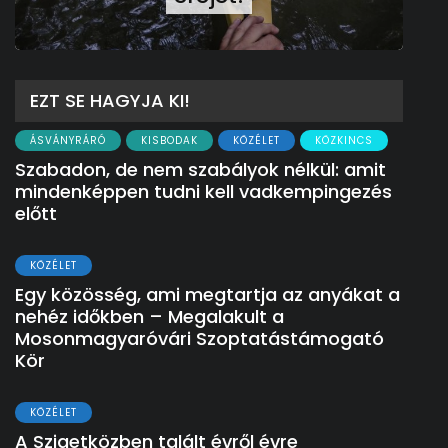
EZT SE HAGYJA KI!
ÁSVÁNYRÁRÓ
KISBODAK
KÖZÉLET
KÖZKINCS
Szabadon, de nem szabályok nélkül: amit
mindenképpen tudni kell vadkempingezés
előtt
KÖZÉLET
Egy közösség, ami megtartja az anyákat a
nehéz időkben – Megalakult a
Mosonmagyaróvári Szoptatástámogató
Kör
KÖZÉLET
A Szigetközben talált évről évre