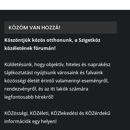
KÖZÖM VAN HOZZÁ!
Köszöntjük közös otthonunk, a Szigetköz
közéletének fórumán!
⠀
Küldetésünk, hogy objektív, hiteles és naprakész
tájékoztatást nyújtsunk városaink és falvaink
közösségi életét érintő valamennyi eseményről,
rendezvényről, és az itt lakók számára
legfontosabb hírekről!
⠀
KÖZösségi, KÖZéleti, KÖZlekedési és KÖZérdekű
információk egy helyen!
⠀