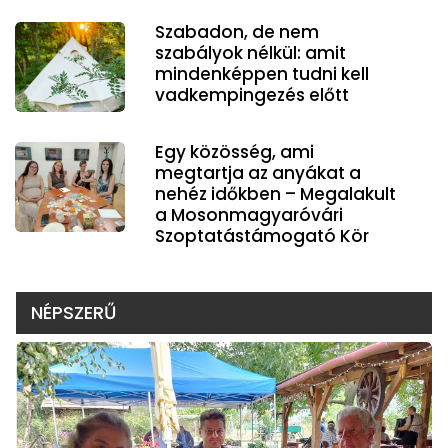
Szabadon, de nem
szabályok nélkül: amit
mindenképpen tudni kell
vadkempingezés előtt
Egy közösség, ami
megtartja az anyákat a
nehéz időkben – Megalakult
a Mosonmagyaróvári
Szoptatástámogató Kör
NÉPSZERŰ