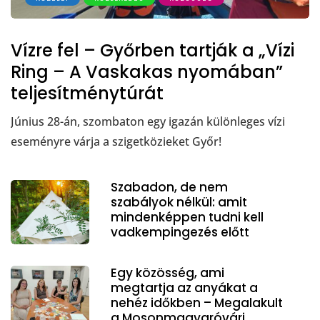
Vízre fel – Győrben tartják a „Vízi
Ring – A Vaskakas nyomában”
teljesítménytúrát
Június 28-án, szombaton egy igazán különleges vízi
eseményre várja a szigetközieket Győr!
Szabadon, de nem
szabályok nélkül: amit
mindenképpen tudni kell
vadkempingezés előtt
Egy közösség, ami
megtartja az anyákat a
nehéz időkben – Megalakult
a Mosonmagyaróvári