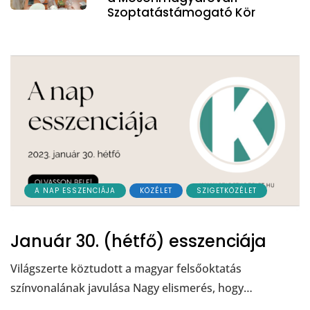
Szoptatástámogató Kör
A NAP ESSZENCIÁJA
KÖZÉLET
SZIGETKÖZÉLET
Január 30. (hétfő) esszenciája
Világszerte köztudott a magyar felsőoktatás
színvonalának javulása Nagy elismerés, hogy…