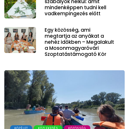
szabályok nélkül: amit
mindenképpen tudni kell
vadkempingezés előtt
Egy közösség, ami
megtartja az anyákat a
nehéz időkben – Megalakult
a Mosonmagyaróvári
Szoptatástámogató Kör
KÖZÉLET
KÖZLEKEDÉS
KÖZÖSSÉG