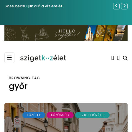
Sose becsüljük alá a víz erejét!
Közel tíze
Kiemelkedő
Madármegf
BROWSING TAG
győr
KÖZÉLET
KÖZÖSSÉG
SZIGETKÖZÉLET