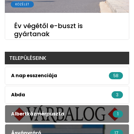
KÖZÉLET
Év végétől e-buszt is
gyártanak
TELEPÜLÉSEINK
A nap esszenciája
58
Abda
3
Albertkázmérpuszta
1
Ásványráró
17