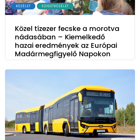
KÖZÉLET
SZIGETKÖZÉLET
Közel tízezer fecske a morotva
nádasában – Kiemelkedő
hazai eredmények az Európai
Madármegfigyelő Napokon