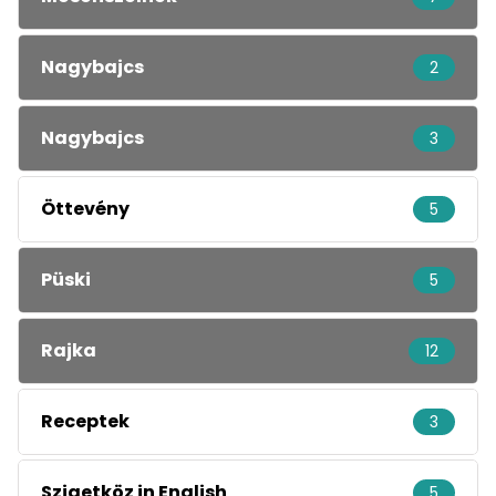
Nagybajcs
2
Nagybajcs
3
Öttevény
5
Püski
5
Rajka
12
Receptek
3
Szigetköz in English
5