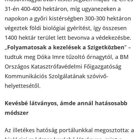
31-én 400-400 hektáron, míg ugyanezeken a
napokon a győri kistérségben 300-300 hektáron
végeztek földi biológiai gyérítést, így összesen
1400 hektár terület lett bevonva a védekezésbe.
„
Folyamatosak a kezelések a Szigetközben
” –
tudtuk meg Dóka Imre tűzoltó őrnagytól, a BM
Országos Katasztrófavédelmi Főigazgatóság
Kommunikációs Szolgálatának szóvivő-
helyettesétől.
Kevésbé látványos, ámde annál hatásosabb
módszer
Az illetékes hatóság portálunkkal megosztotta: a