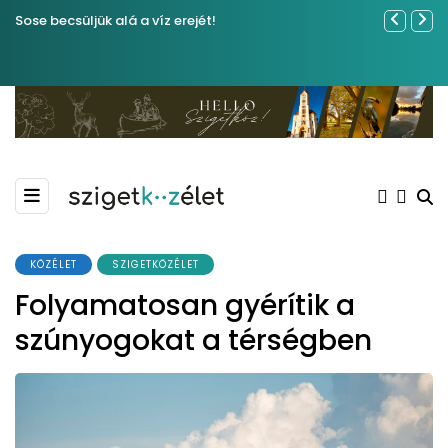
Sose becsüljük alá a víz erejét!
Közel tíze
Kiemelkedő
Madármegf
KÖZÉLET
SZIGETKÖZÉLET
Folyamatosan gyérítik a
szúnyogokat a térségben