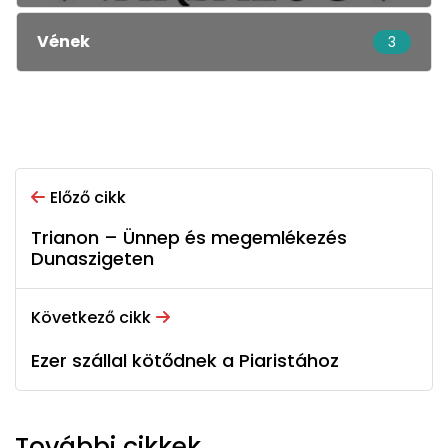
Vének
3
Előző cikk
Trianon – Ünnep és megemlékezés
Dunaszigeten
Következő cikk
Ezer szállal kötődnek a Piaristához
További cikkek