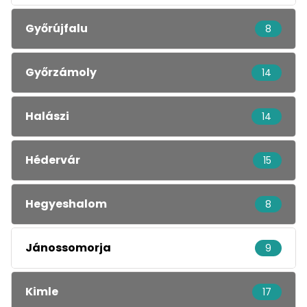
Győrújfalu
8
Győrzámoly
14
Halászi
14
Hédervár
15
Hegyeshalom
8
Jánossomorja
9
Kimle
17