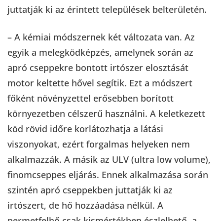
juttatják ki az érintett települések belterületén.
– A kémiai módszernek két változata van. Az
egyik a melegködképzés, amelynek során az
apró cseppekre bontott irtószer elosztását
motor keltette hővel segítik. Ezt a módszert
főként növényzettel erősebben borított
környezetben célszerű használni. A keletkezett
köd rövid időre korlátozhatja a látási
viszonyokat, ezért forgalmas helyeken nem
alkalmazzák. A másik az ULV (ultra low volume),
finomcseppes eljárás. Ennek alkalmazása során
szintén apró cseppekben juttatják ki az
irtószert, de hő hozzáadása nélkül. A
permetfelhő csak kismértékben észlelhető, a