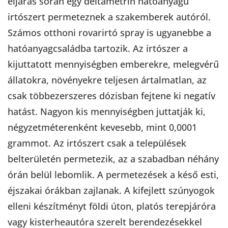
eljárás során egy deltametrin hatóanyagú
irtószert permeteznek a szakemberek autóról.
Számos otthoni rovarirtó spray is ugyanebbe a
hatóanyagcsaládba tartozik. Az irtószer a
kijuttatott mennyiségben emberekre, melegvérű
állatokra, növényekre teljesen ártalmatlan, az
csak többezerszeres dózisban fejtene ki negatív
hatást. Nagyon kis mennyiségben juttatják ki,
négyzetméterenként kevesebb, mint 0,0001
grammot. Az irtószert csak a települések
belterületén permetezik, az a szabadban néhány
órán belül lebomlik. A permetezések a késő esti,
éjszakai órákban zajlanak. A kifejlett szúnyogok
elleni készítményt földi úton, platós terepjáróra
vagy kisterheautóra szerelt berendezésekkel