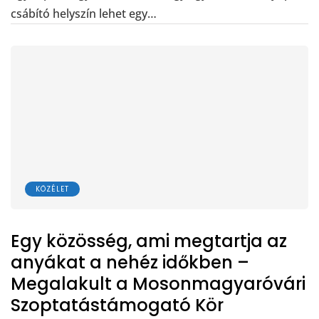
csábító helyszín lehet egy…
KÖZÉLET
Egy közösség, ami megtartja az
anyákat a nehéz időkben –
Megalakult a Mosonmagyaróvári
Szoptatástámogató Kör