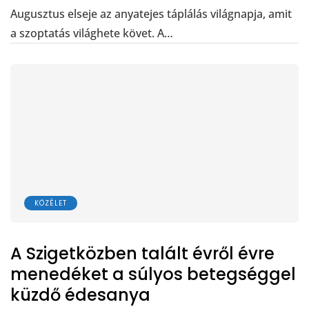
Augusztus elseje az anyatejes táplálás világnapja, amit
a szoptatás világhete követ. A…
KÖZÉLET
A Szigetközben talált évről évre
menedéket a súlyos betegséggel
küzdő édesanya