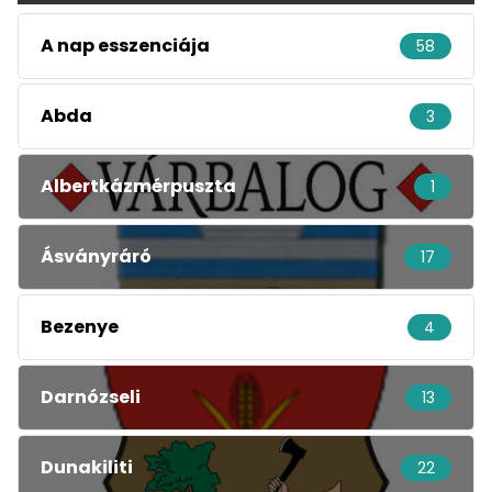
A nap esszenciája
58
Abda
3
Albertkázmérpuszta
1
Ásványráró
17
Bezenye
4
Darnózseli
13
Dunakiliti
22