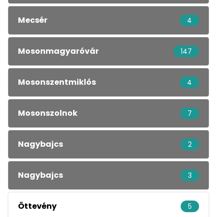
Mecsér
4
Mosonmagyaróvár
147
Mosonszentmiklós
4
Mosonszolnok
7
Nagybajcs
2
Nagybajcs
3
Öttevény
5