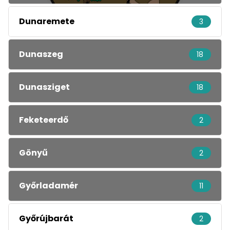
Dunaremete
3
Dunaszeg
18
Dunasziget
18
Feketeerdő
2
Gönyű
2
Győrladamér
11
Győrújbarát
2