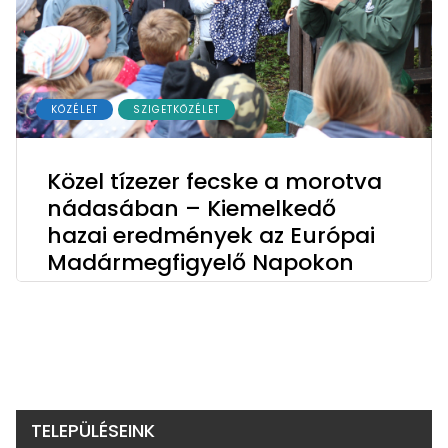
KÖZÉLET
SZIGETKÖZÉLET
Közel tízezer fecske a morotva
nádasában – Kiemelkedő
hazai eredmények az Európai
Madármegfigyelő Napokon
TELEPÜLÉSEINK