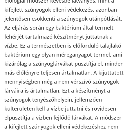
biológiai módszer kevésbé látványos, mint a
kifejlett szúnyogok elleni védekezés, azonban
jelentősen csökkenti a szúnyogok utánpótlását.
Az eljárás során egy baktérium által termelt
fehérjét tartalmazó készítményt juttatnak a
vízbe. Ez a természetben is előforduló talajlakó
baktérium egy olyan méreganyagot termel, ami
kizárólag a szúnyoglárvákat pusztítja el, minden
más élőlényre teljesen ártalmatlan. A kijuttatott
mennyiségben még a nem vérszívó szúnyogok
lárváira is ártalmatlan. Ezt a készítményt a
szúnyogok tenyészőhelyein, jellemzően
külterületen kell a vízbe juttatni és rövidesen
elpusztítja a vízben fejlődő lárvákat. A módszer
a kifejlett szúnyogok elleni védekezéshez nem