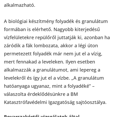
alkalmazható.
A biológiai készítmény folyadék és granulátum
formában is elérhető. Nagyobb kiterjedésű
vízfelületekre repülőről juttatják ki, azonban ha
záródik a fák lombozata, akkor a légi úton
permetezett folyadék már nem jut el a vízig,
mert fennakad a leveleken. Ilyen esetben
alkalmazzák a granulátumot, ami lepereg a
levelekről és így jut el a vízbe. „A granulátum
hatóanyaga ugyanaz, mint a folyadéké” –
válaszolta érdeklődésünkre a BM
Katasztrófavédelmi Igazgatóság sajtóosztálya.
Rovarszakértői vizsgálatok által