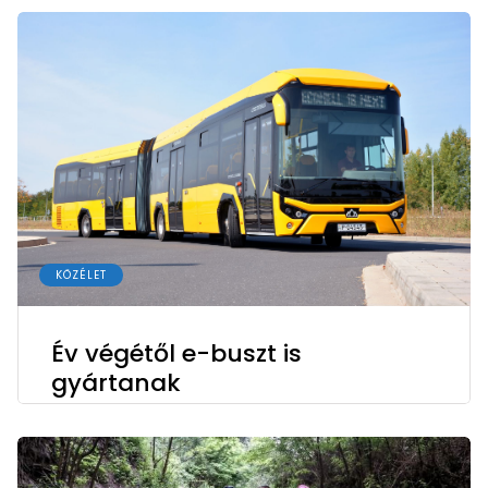
KÖZÉLET
Év végétől e-buszt is
gyártanak