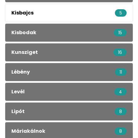
Kisbajcs
5
Kisbodak
15
Kunsziget
16
Lébény
11
Levél
4
Lipót
8
Máriakálnok
8