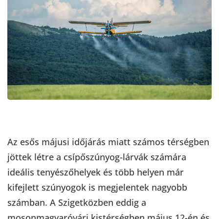
Az esős májusi időjárás miatt számos térségben
jöttek létre a csípőszúnyog-lárvák számára
ideális tenyészőhelyek és több helyen már
kifejlett szúnyogok is megjelentek nagyobb
számban. A Szigetközben eddig a
mosonmagyaróvári kistérségben május 12-én és