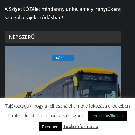
⠀
A SzigetKÖZélet mindannyiunké, amely iránytűként
szolgál a tájékozódásban!
NÉPSZERŰ
KÖZÉLET
Tájékoztatjuk, hogy a felhasználói élmény fokozása érdekében
html-kódokat, ún. sütiket alkalmazunk.
Cookie beállítások
Év végétől e-buszt is
Több információ
Rendben
gyártanak