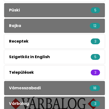
Püski
5
Rajka
12
Receptek
3
Szigetköz in English
5
Települések
3
Vámosszabadi
18
Várbalog
3