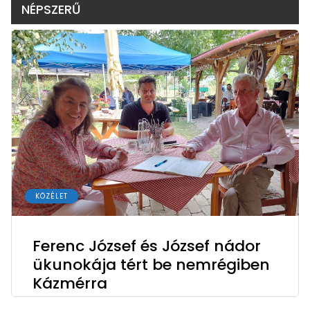
NÉPSZERŰ
KÖZÉLET
Ferenc József és József nádor
ükunokája tért be nemrégiben
Kázmérra