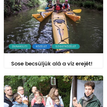
DUNAKILITI
KÖZÉLET
SZIGETKÖZÉLET
Sose becsüljük alá a víz erejét!