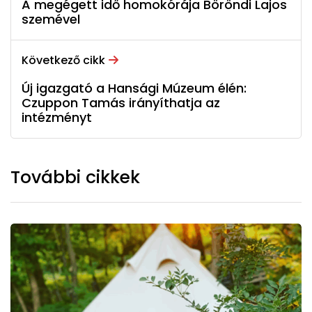
A megégett idő homokórája Böröndi Lajos
szemével
Következő cikk
Új igazgató a Hansági Múzeum élén:
Czuppon Tamás irányíthatja az
intézményt
További cikkek