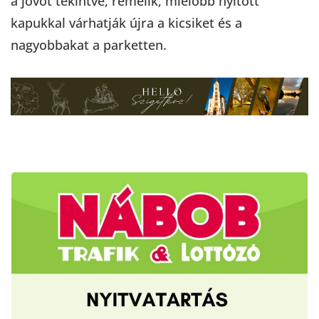
a jövőt tekintve, remélik, mielőbb nyitott
kapukkal várhatják újra a kicsiket és a
nagyobbakat a parketten.