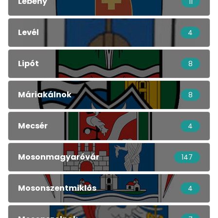
Lébény
11
Levél
4
Lipót
8
Máriakálnok
8
Mecsér
4
Mosonmagyaróvár
147
Mosonszentmiklós
4