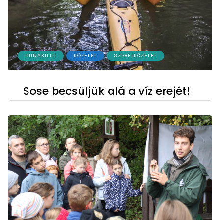
DUNAKILITI
KÖZÉLET
SZIGETKÖZÉLET
Sose becsüljük alá a víz erejét!