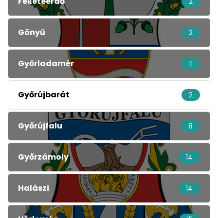
Feketeerdő
2
Gönyű
2
Győrladamér
11
Győrújbarát
2
Győrújfalu
8
Győrzámoly
14
Halászi
14