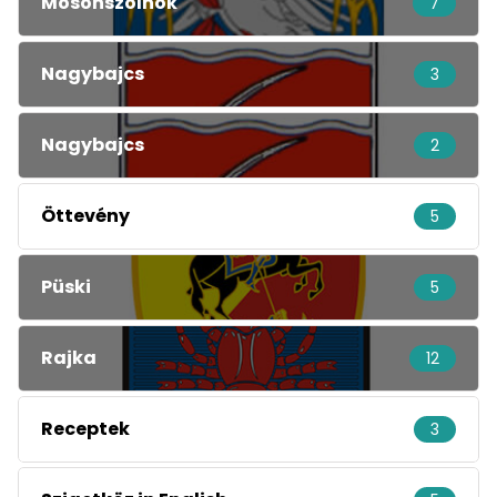
Mosonszolnok
7
Nagybajcs
3
Nagybajcs
2
Öttevény
5
Püski
5
Rajka
12
Receptek
3