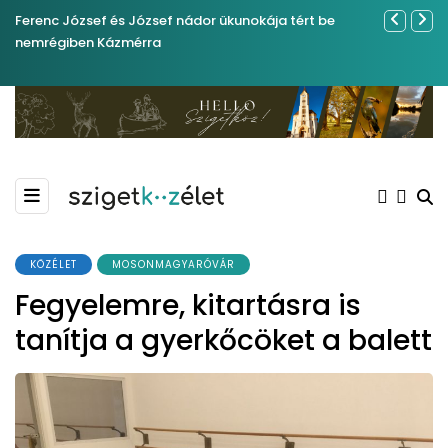
Ferenc József és József nádor ükunokája tért be
Év végétől 
nemrégiben Kázmérra
KÖZÉLET
MOSONMAGYARÓVÁR
Fegyelemre, kitartásra is
tanítja a gyerkőcöket a balett