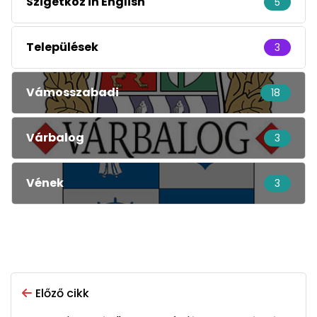
Szigetköz in English
5
Települések
3
Vámosszabadi
18
Várbalog
3
Vének
3
Előző cikk