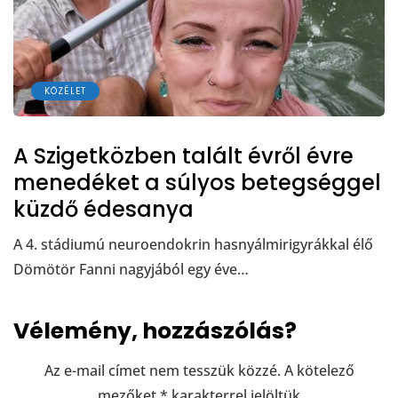
KÖZÉLET
A Szigetközben talált évről évre
menedéket a súlyos betegséggel
küzdő édesanya
A 4. stádiumú neuroendokrin hasnyálmirigyrákkal élő
Dömötör Fanni nagyjából egy éve…
Vélemény, hozzászólás?
Az e-mail címet nem tesszük közzé.
A kötelező
mezőket
*
karakterrel jelöltük