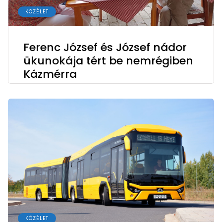
KÖZÉLET
Ferenc József és József nádor
ükunokája tért be nemrégiben
Kázmérra
KÖZÉLET