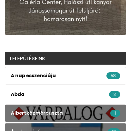
TELEPÜLÉSEINK
A nap esszenciája
58
Abda
3
Albertkázmérpuszta
1