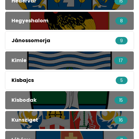
Hédervár
15
Hegyeshalom
8
Jánossomorja
9
Kimle
17
Kisbajcs
5
Kisbodak
15
Kunsziget
16