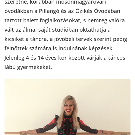
szeretne, korábban mosonmagyaróvári
óvodákban a Pillangó és az Őzikés Óvodában
tartott balett foglalkozásokat, s nemrég valóra
vált az álma: saját stúdióban oktathatja a
kicsiket a táncra, a jövőbeli tervek szerint pedig
felnőttek számára is indulnának képzések.
Jelenleg 4 és 14 éves kor között várják a táncos
lábú gyermekeket.