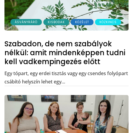
ÁSVÁNYRÁRÓ
KISBODAK
KÖZÉLET
KÖZKINCS
Szabadon, de nem szabályok
nélkül: amit mindenképpen tudni
kell vadkempingezés előtt
Egy tópart, egy erdei tisztás vagy egy csendes folyópart
csábító helyszín lehet egy…