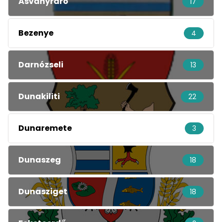
Ásványráró
17
Bezenye
4
Darnózseli
13
Dunakiliti
22
Dunaremete
3
Dunaszeg
18
Dunasziget
18