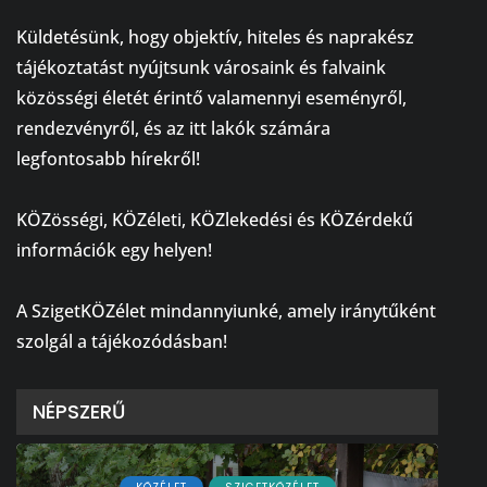
⠀
Küldetésünk, hogy objektív, hiteles és naprakész
tájékoztatást nyújtsunk városaink és falvaink
közösségi életét érintő valamennyi eseményről,
rendezvényről, és az itt lakók számára
legfontosabb hírekről!
⠀
KÖZösségi, KÖZéleti, KÖZlekedési és KÖZérdekű
információk egy helyen!
⠀
A SzigetKÖZélet mindannyiunké, amely iránytűként
szolgál a tájékozódásban!
NÉPSZERŰ