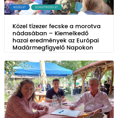
KÖZÉLET
SZIGETKÖZÉLET
Közel tízezer fecske a morotva
nádasában – Kiemelkedő
hazai eredmények az Európai
Madármegfigyelő Napokon