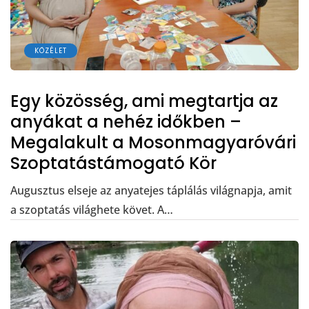
KÖZÉLET
Egy közösség, ami megtartja az
anyákat a nehéz időkben –
Megalakult a Mosonmagyaróvári
Szoptatástámogató Kör
Augusztus elseje az anyatejes táplálás világnapja, amit
a szoptatás világhete követ. A…