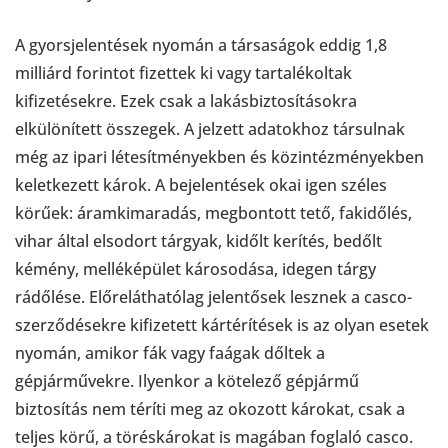
A gyorsjelentések nyomán a társaságok eddig 1,8
milliárd forintot fizettek ki vagy tartalékoltak
kifizetésekre. Ezek csak a lakásbiztosításokra
elkülönített összegek. A jelzett adatokhoz társulnak
még az ipari létesítményekben és közintézményekben
keletkezett károk. A bejelentések okai igen széles
körűek: áramkimaradás, megbontott tető, fakidőlés,
vihar által elsodort tárgyak, kidőlt kerítés, bedőlt
kémény, melléképület károsodása, idegen tárgy
rádőlése. Előreláthatólag jelentősek lesznek a casco-
szerződésekre kifizetett kártérítések is az olyan esetek
nyomán, amikor fák vagy faágak dőltek a
gépjárművekre. Ilyenkor a kötelező gépjármű
biztosítás nem téríti meg az okozott károkat, csak a
teljes körű, a töréskárokat is magában foglaló casco.