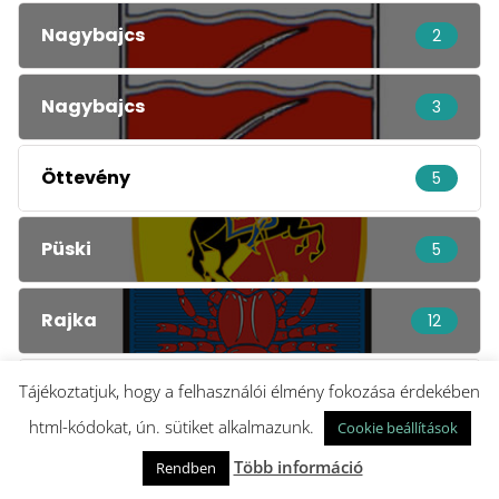
Nagybajcs
2
Nagybajcs
3
Öttevény
5
Püski
5
Rajka
12
Receptek
Tájékoztatjuk, hogy a felhasználói élmény fokozása érdekében
3
html-kódokat, ún. sütiket alkalmazunk.
Cookie beállítások
Szigetköz in English
5
Több információ
Rendben