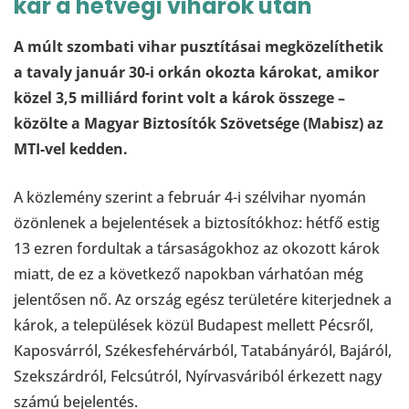
kár a hétvégi viharok után
A múlt szombati vihar pusztításai megközelíthetik
a tavaly január 30-i orkán okozta károkat, amikor
közel 3,5 milliárd forint volt a károk összege –
közölte a Magyar Biztosítók Szövetsége (Mabisz) az
MTI-vel kedden.
A közlemény szerint a február 4-i szélvihar nyomán
özönlenek a bejelentések a biztosítókhoz: hétfő estig
13 ezren fordultak a társaságokhoz az okozott károk
miatt, de ez a következő napokban várhatóan még
jelentősen nő. Az ország egész területére kiterjednek a
károk, a települések közül Budapest mellett Pécsről,
Kaposvárról, Székesfehérvárból, Tatabányáról, Bajáról,
Szekszárdról, Felcsútról, Nyírvasváriból érkezett nagy
számú bejelentés.