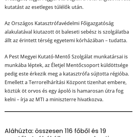
kutatást az esetleges túlélők után.
Az Országos Katasztrófavédelmi Főigazgatóság
alakulatával kiutazott öt baleseti sebész is szolgálatba
állt az érintett térség egyetemi kórházában – tudatta.
A Pest Megyei Kutató-Mentő Szolgálat munkatársai is
munkába léptek, az Életjel Mentőcsoport küldöttsége
pedig este érkezik meg a katasztrófa sújtotta régióba.
Emellett a Terrorelhárítási Központ tizenhat embere,
köztük öt orvos és egy ápoló is hamarosan útra fog
kelni – írja az MTI a miniszterre hivatkozva.
Aláhúzta: összesen 116 főből és 19