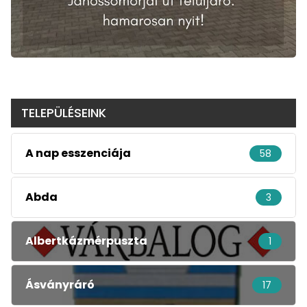
TELEPÜLÉSEINK
A nap esszenciája
58
Abda
3
Albertkázmérpuszta
1
Ásványráró
17