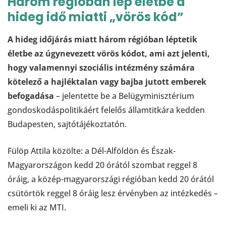
Három régióban lép életbe a
hideg idő miatti „vörös kód”
A hideg időjárás miatt három régióban léptetik
életbe az úgynevezett vörös kódot, ami azt jelenti,
hogy valamennyi szociális intézmény számára
kötelező a hajléktalan vagy bajba jutott emberek
befogadása
– jelentette be a Belügyminisztérium
gondoskodáspolitikáért felelős államtitkára kedden
Budapesten, sajtótájékoztatón.
Fülöp Attila közölte: a Dél-Alföldön és Észak-
Magyarországon kedd 20 órától szombat reggel 8
óráig, a közép-magyarországi régióban kedd 20 órától
csütörtök reggel 8 óráig lesz érvényben az intézkedés –
emeli ki az MTI.