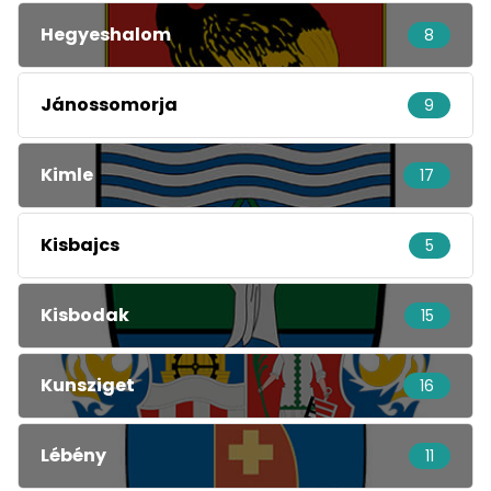
Hegyeshalom
8
Jánossomorja
9
Kimle
17
Kisbajcs
5
Kisbodak
15
Kunsziget
16
Lébény
11