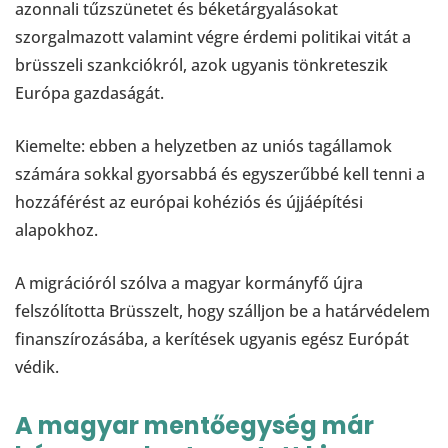
azonnali tűzszünetet és béketárgyalásokat
szorgalmazott valamint végre érdemi politikai vitát a
brüsszeli szankciókról, azok ugyanis tönkreteszik
Európa gazdaságát.
Kiemelte: ebben a helyzetben az uniós tagállamok
számára sokkal gyorsabbá és egyszerűbbé kell tenni a
hozzáférést az európai kohéziós és újjáépítési
alapokhoz.
A migrációról szólva a magyar kormányfő újra
felszólította Brüsszelt, hogy szálljon be a határvédelem
finanszírozásába, a kerítések ugyanis egész Európát
védik.
A magyar mentőegység már