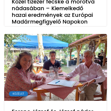
Közel tízezer fecske a morotva
nádasában – Kiemelkedő
hazai eredmények az Európai
Madármegfigyelő Napokon
KÖZÉLET