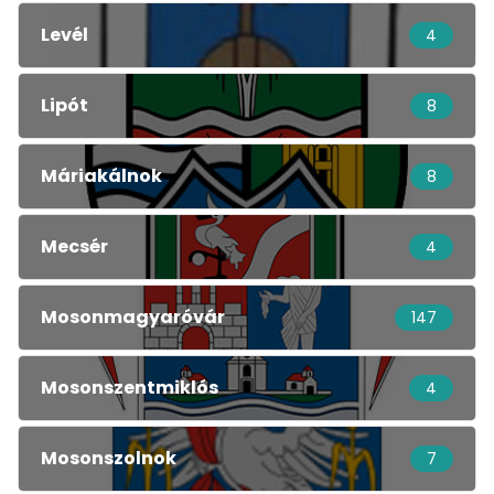
Levél
4
Lipót
8
Máriakálnok
8
Mecsér
4
Mosonmagyaróvár
147
Mosonszentmiklós
4
Mosonszolnok
7