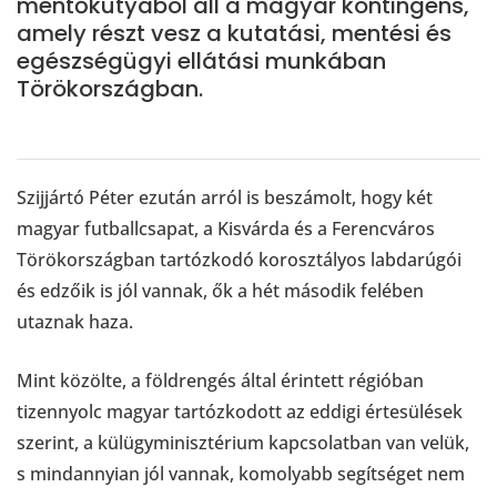
mentőkutyából áll a magyar kontingens,
amely részt vesz a kutatási, mentési és
egészségügyi ellátási munkában
Törökországban.
Szijjártó Péter ezután arról is beszámolt, hogy két
magyar futballcsapat, a Kisvárda és a Ferencváros
Törökországban tartózkodó korosztályos labdarúgói
és edzőik is jól vannak, ők a hét második felében
utaznak haza.
Mint közölte, a földrengés által érintett régióban
tizennyolc magyar tartózkodott az eddigi értesülések
szerint, a külügyminisztérium kapcsolatban van velük,
s mindannyian jól vannak, komolyabb segítséget nem