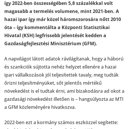
így 2022-ben összességében 5,8 százalékkal volt
magasabb a termelés volumene, mint 2021-ben. A
hazai ipar így már közel háromszorosára nőtt 2010
óta – így kommentálta a Központi Statisztikai
Hivatal (KSH) legfrissebb jelentését kedden a
Gazdaságfejlesztési Minisztérium (GFM).
A napvilágot látott adatok rávilágítanak, hogy a háború
és szankciók sújtotta nehéz helyzet ellenére a hazai
ipari vállalkozások jól teljesítettek tavaly, meg tudták
őrizni teljesítményüket, sőt jelentős mértékű
növekedést is el tudtak érni, ami bizakodásra ad okot a
gazdasági növekedést illetően is – hangsúlyozta az MTI
a GFM közleményére hivatkozva.
2022-ben ezt a kormány számos eszközzel segítette: