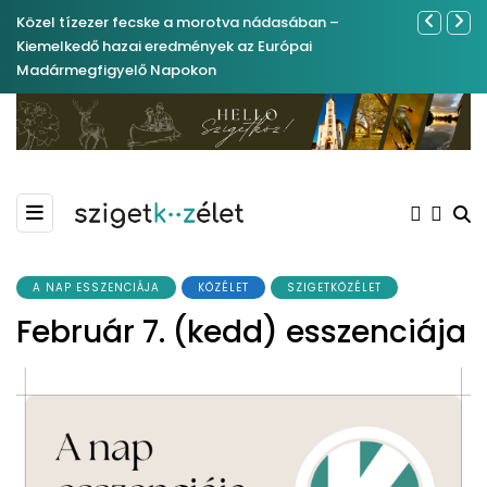
Közel tízezer fecske a morotva nádasában –
Ferenc Józs
Kiemelkedő hazai eredmények az Európai
nemrégibe
Madármegfigyelő Napokon
A NAP ESSZENCIÁJA
KÖZÉLET
SZIGETKÖZÉLET
Február 7. (kedd) esszenciája