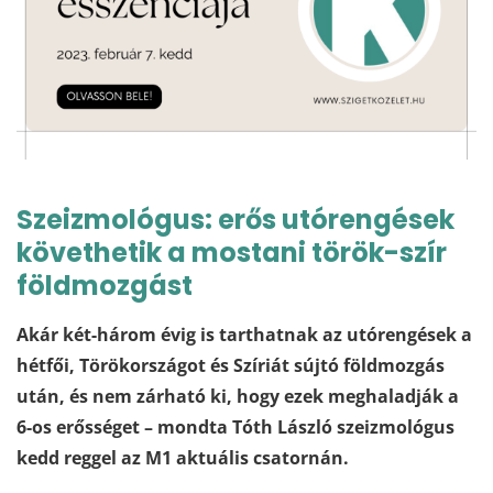
Szeizmológus: erős utórengések
követhetik a mostani török-szír
földmozgást
Akár két-három évig is tarthatnak az utórengések a
hétfői, Törökországot és Szíriát sújtó földmozgás
után, és nem zárható ki, hogy ezek meghaladják a
6-os erősséget – mondta Tóth László szeizmológus
kedd reggel az M1 aktuális csatornán.