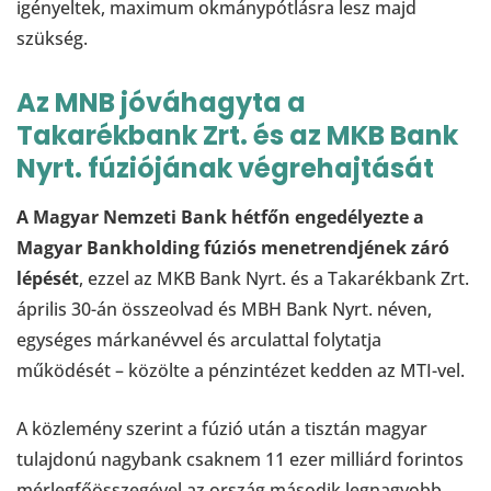
igényeltek, maximum okmánypótlásra lesz majd
szükség.
Az MNB jóváhagyta a
Takarékbank Zrt. és az MKB Bank
Nyrt. fúziójának végrehajtását
A Magyar Nemzeti Bank hétfőn engedélyezte a
Magyar Bankholding fúziós menetrendjének záró
lépését
, ezzel az MKB Bank Nyrt. és a Takarékbank Zrt.
április 30-án összeolvad és MBH Bank Nyrt. néven,
egységes márkanévvel és arculattal folytatja
működését – közölte a pénzintézet kedden az MTI-vel.
A közlemény szerint a fúzió után a tisztán magyar
tulajdonú nagybank csaknem 11 ezer milliárd forintos
mérlegfőösszegével az ország második legnagyobb