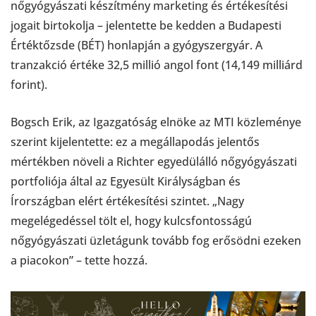
nőgyógyászati készítmény marketing és értékesítési
jogait birtokolja – jelentette be kedden a Budapesti
Értéktőzsde (BÉT) honlapján a gyógyszergyár. A
tranzakció értéke 32,5 millió angol font (14,149 milliárd
forint).
Bogsch Erik, az Igazgatóság elnöke az MTI közleménye
szerint kijelentette: ez a megállapodás jelentős
mértékben növeli a Richter egyedülálló nőgyógyászati
portfoliója által az Egyesült Királyságban és
Írországban elért értékesítési szintet. „Nagy
megelégedéssel tölt el, hogy kulcsfontosságú
nőgyógyászati üzletágunk tovább fog erősödni ezeken
a piacokon” – tette hozzá.