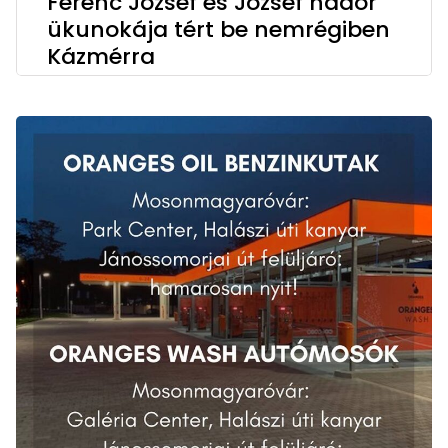
Ferenc József és József nádor
ükunokája tért be nemrégiben
Kázmérra