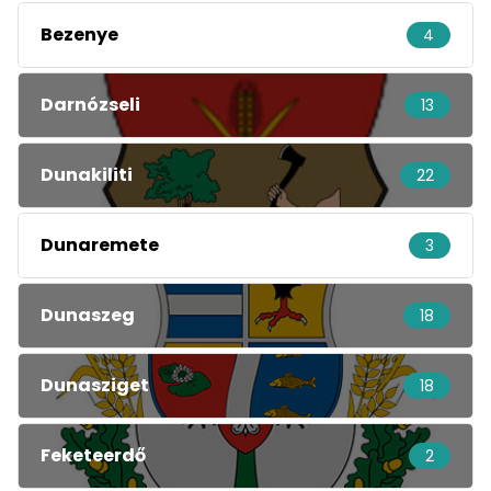
Bezenye
4
Darnózseli
13
Dunakiliti
22
Dunaremete
3
Dunaszeg
18
Dunasziget
18
Feketeerdő
2