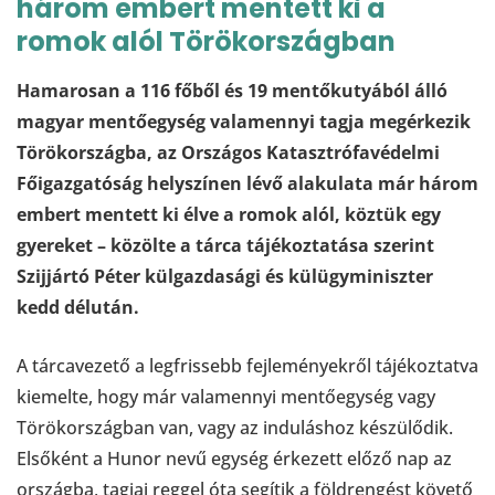
három embert mentett ki a
romok alól Törökországban
Hamarosan a 116 főből és 19 mentőkutyából álló
magyar mentőegység valamennyi tagja megérkezik
Törökországba, az Országos Katasztrófavédelmi
Főigazgatóság helyszínen lévő alakulata már három
embert mentett ki élve a romok alól, köztük egy
gyereket – közölte a tárca tájékoztatása szerint
Szijjártó Péter külgazdasági és külügyminiszter
kedd délután.
A tárcavezető a legfrissebb fejleményekről tájékoztatva
kiemelte, hogy már valamennyi mentőegység vagy
Törökországban van, vagy az induláshoz készülődik.
Elsőként a Hunor nevű egység érkezett előző nap az
országba, tagjai reggel óta segítik a földrengést követő