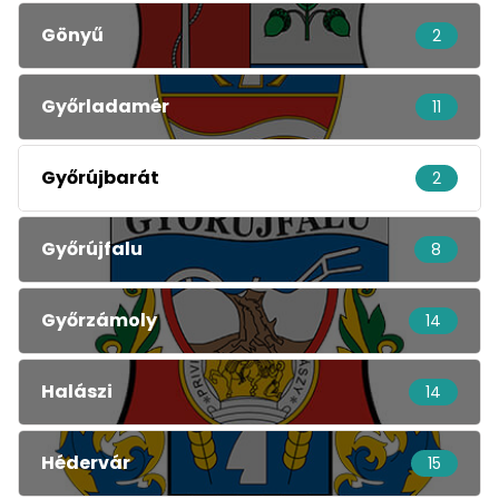
Gönyű
2
Győrladamér
11
Győrújbarát
2
Győrújfalu
8
Győrzámoly
14
Halászi
14
Hédervár
15