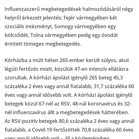
Influenzaszerű megbetegedések halmozódásáról négy
helyről érkezett jelentés; Fejér vármegyében két
szociális intézményt, Somogy vármegyében egy
bölcsődét, Tolna vármegyében pedig egy óvodát
érintett tömeges megbetegedés.
Kórházba a múlt héten 265 ember került súlyos, akut
légúti fertőzés miatt, közülük 47-en intenzív ellátásra
szorultak. A kórházi ápolást igénylő 265 beteg 45,3
százaléka 2 éves vagy annál fiatalabb, 31,7 százaléka 60
éves vagy annál idősebb volt. A kórházi ápolást igénylő
betegek közül 67-nél az RSV, 48-nál koronavírus és 32-
nél influenzavírus állt a megbetegedések hátterében.
Az RSV-pozitív betegek 80,6 százaléka 2 éves vagy annál
fiatalabb, a Covid-19 fertőzöttek 70,8 százaléka 60 éves
vagy annál idősebb volt – áll a közleményben.