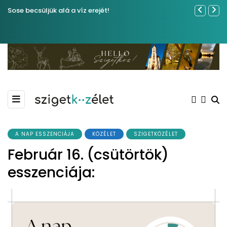
Sose becsüljük alá a víz erejét!
Közel tíze
Kiemelkedő
Madármegf
A NAP ESSZENCIÁJA
KÖZÉLET
SZIGETKÖZÉLET
Február 16. (csütörtök)
esszenciája: