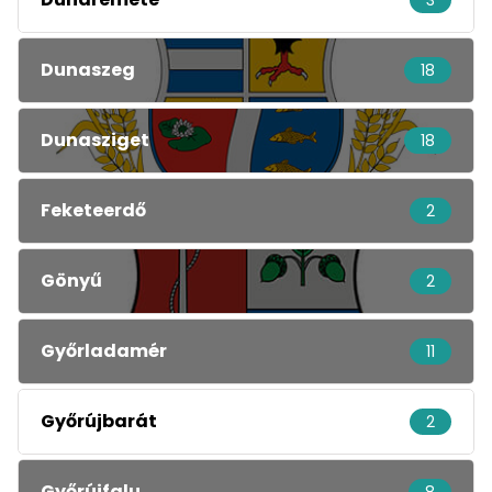
3
Dunaszeg
18
Dunasziget
18
Feketeerdő
2
Gönyű
2
Győrladamér
11
Győrújbarát
2
Győrújfalu