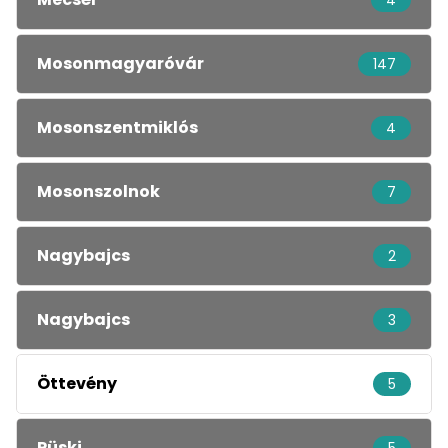
4
Mosonmagyaróvár
147
Mosonszentmiklós
4
Mosonszolnok
7
Nagybajcs
2
Nagybajcs
3
Öttevény
5
Püski