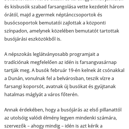
és kisbusók szabad farsangolása vette kezdetét három
órától, majd a gyermek néptánccsoportok és
busócsoportok bemutatói zajlottak a központi
színpadon, amelynek közelében bemutatót tartottak
busójárási eszközökből is.
A népszokás leglátványosabb programjait a
tradíciónak megfelelően az idén is farsangvasárnap
tartják meg. A busók február 19-én kelnek át csónakkal
a Dunán, vonulnak fel a belvárosban, teszik vízre a
farsangi koporsót, avatnak új busókat és gyújtanak
hatalmas máglyát a város főterén.
Annak érdekében, hogy a busójárás az első pillanattól
az utolsóig valódi élmény legyen mindenki számára,
szervezők – ahogy mindig – idén is azt kérik a