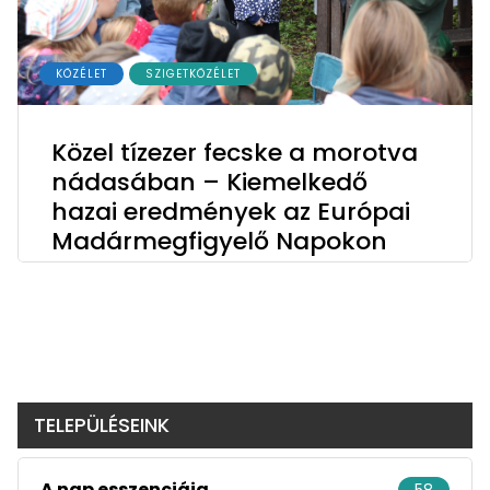
KÖZÉLET
SZIGETKÖZÉLET
Közel tízezer fecske a morotva
nádasában – Kiemelkedő
hazai eredmények az Európai
Madármegfigyelő Napokon
TELEPÜLÉSEINK
A nap esszenciája