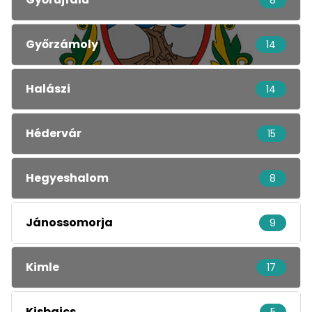
8
Győrzámoly
14
Halászi
14
Hédervár
15
Hegyeshalom
8
Jánossomorja
9
Kimle
17
Kisbajcs