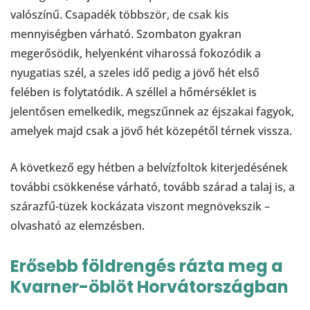
valószínű. Csapadék többször, de csak kis
mennyiségben várható. Szombaton gyakran
megerősödik, helyenként viharossá fokozódik a
nyugatias szél, a szeles idő pedig a jövő hét első
felében is folytatódik. A széllel a hőmérséklet is
jelentősen emelkedik, megszűnnek az éjszakai fagyok,
amelyek majd csak a jövő hét közepétől térnek vissza.
A következő egy hétben a belvízfoltok kiterjedésének
további csökkenése várható, tovább szárad a talaj is, a
szárazfű-tüzek kockázata viszont megnövekszik –
olvasható az elemzésben.
Erősebb földrengés rázta meg a
Kvarner-öblöt Horvátországban