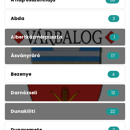
58
Abda
3
Albertkázmérpuszta
1
Ásványráró
17
Bezenye
4
Darnózseli
13
Dunakiliti
22
Dunaremete