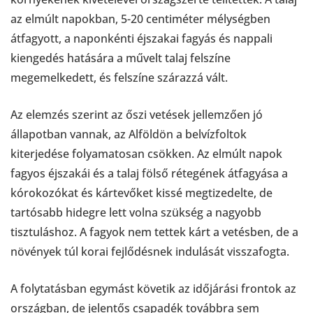
az elmúlt napokban, 5-20 centiméter mélységben
átfagyott, a naponkénti éjszakai fagyás és nappali
kiengedés hatására a művelt talaj felszíne
megemelkedett, és felszíne szárazzá vált.
Az elemzés szerint az őszi vetések jellemzően jó
állapotban vannak, az Alföldön a belvízfoltok
kiterjedése folyamatosan csökken. Az elmúlt napok
fagyos éjszakái és a talaj fölső rétegének átfagyása a
kórokozókat és kártevőket kissé megtizedelte, de
tartósabb hidegre lett volna szükség a nagyobb
tisztuláshoz. A fagyok nem tettek kárt a vetésben, de a
növények túl korai fejlődésnek indulását visszafogta.
A folytatásban egymást követik az időjárási frontok az
országban, de jelentős csapadék továbbra sem