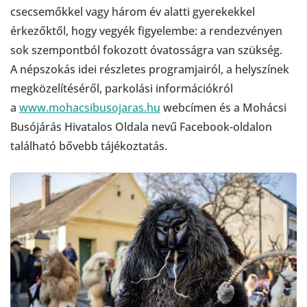
csecsemőkkel vagy három év alatti gyerekekkel
érkezőktől, hogy vegyék figyelembe: a rendezvényen
sok szempontból fokozott óvatosságra van szükség.
A népszokás idei részletes programjairól, a helyszínek
megközelítéséről, parkolási információkról
a
www.mohacsibusojaras.hu
webcímen és a Mohácsi
Busójárás Hivatalos Oldala nevű Facebook-oldalon
található bővebb tájékoztatás.