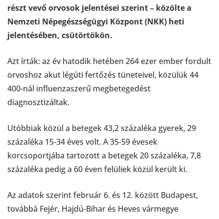
részt vevő orvosok jelentései szerint – közölte a
Nemzeti Népegészségügyi Központ (NKK) heti
jelentésében, csütörtökön.
Azt írták: az év hatodik hetében 264 ezer ember fordult
orvoshoz akut légúti fertőzés tüneteivel, közülük 44
400-nál influenzaszerű megbetegedést
diagnosztizáltak.
Utóbbiak közül a betegek 43,2 százaléka gyerek, 29
százaléka 15-34 éves volt. A 35-59 évesek
korcsoportjába tartozott a betegek 20 százaléka, 7,8
százaléka pedig a 60 éven felüliek közül került ki.
Az adatok szerint február 6. és 12. között Budapest,
továbbá Fejér, Hajdú-Bihar és Heves vármegye