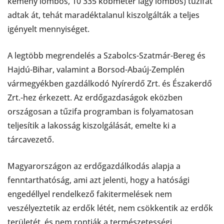
kemény lombos, 10 335 köbméter lágy lombos) tűzifát
adtak át, tehát maradéktalanul kiszolgálták a teljes
igényelt mennyiséget.
A legtöbb megrendelés a Szabolcs-Szatmár-Bereg és
Hajdú-Bihar, valamint a Borsod-Abaúj-Zemplén
vármegyékben gazdálkodó Nyírerdő Zrt. és Északerdő
Zrt.-hez érkezett. Az erdőgazdaságok eközben
országosan a tűzifa programban is folyamatosan
teljesítik a lakosság kiszolgálását, emelte ki a
tárcavezető.
Magyarországon az erdőgazdálkodás alapja a
fenntarthatóság, ami azt jelenti, hogy a hatósági
engedéllyel rendelkező fakitermelések nem
veszélyeztetik az erdők létét, nem csökkentik az erdők
területét, és nem rontják a természetességi