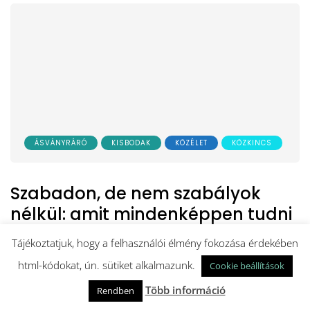
ÁSVÁNYRÁRÓ
KISBODAK
KÖZÉLET
KÖZKINCS
Szabadon, de nem szabályok
nélkül: amit mindenképpen tudni
kell vadkempingezés előtt
Tájékoztatjuk, hogy a felhasználói élmény fokozása érdekében
Egy tópart, egy erdei tisztás vagy egy csendes folyópart
html-kódokat, ún. sütiket alkalmazunk.
Cookie beállítások
csábító helyszín lehet egy…
Több információ
Rendben