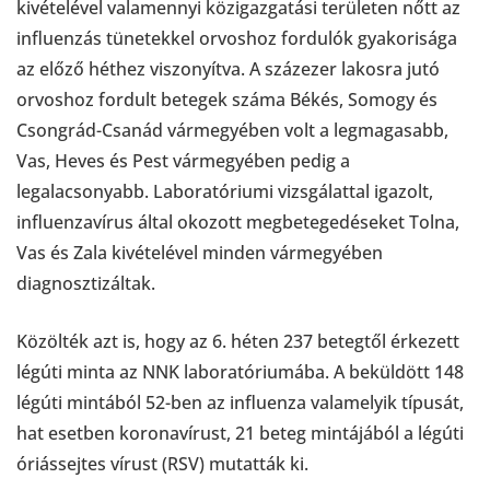
kivételével valamennyi közigazgatási területen nőtt az
influenzás tünetekkel orvoshoz fordulók gyakorisága
az előző héthez viszonyítva. A százezer lakosra jutó
orvoshoz fordult betegek száma Békés, Somogy és
Csongrád-Csanád vármegyében volt a legmagasabb,
Vas, Heves és Pest vármegyében pedig a
legalacsonyabb. Laboratóriumi vizsgálattal igazolt,
influenzavírus által okozott megbetegedéseket Tolna,
Vas és Zala kivételével minden vármegyében
diagnosztizáltak.
Közölték azt is, hogy az 6. héten 237 betegtől érkezett
légúti minta az NNK laboratóriumába. A beküldött 148
légúti mintából 52-ben az influenza valamelyik típusát,
hat esetben koronavírust, 21 beteg mintájából a légúti
óriássejtes vírust (RSV) mutatták ki.