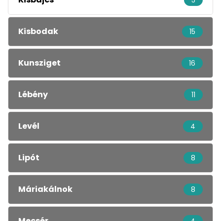
5
Kisbodak
15
Kunsziget
16
Lébény
11
Levél
4
Lipót
8
Máriakálnok
8
Mecsér