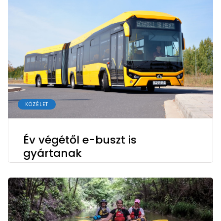
KÖZÉLET
Év végétől e-buszt is
gyártanak