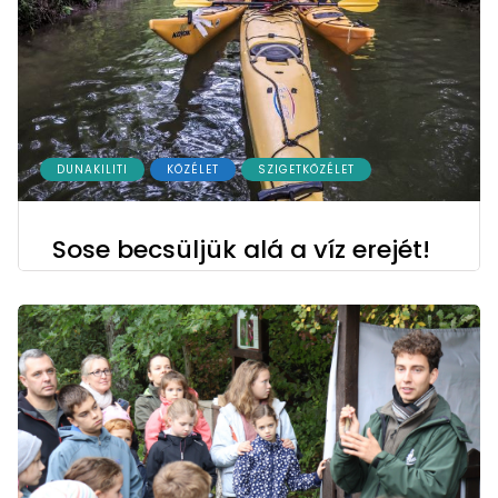
DUNAKILITI
KÖZÉLET
SZIGETKÖZÉLET
Sose becsüljük alá a víz erejét!