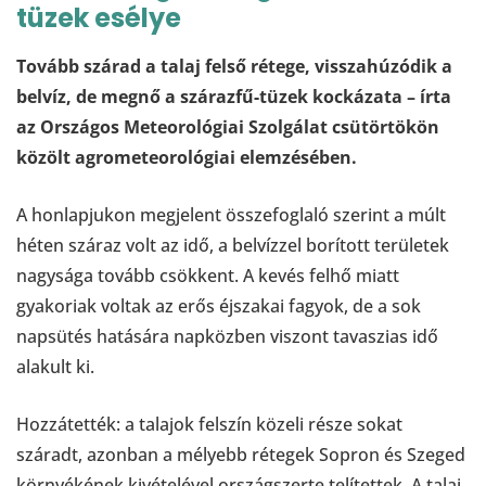
tüzek esélye
Tovább szárad a talaj felső rétege, visszahúzódik a
belvíz, de megnő a szárazfű-tüzek kockázata – írta
az Országos Meteorológiai Szolgálat csütörtökön
közölt agrometeorológiai elemzésében.
A honlapjukon megjelent összefoglaló szerint a múlt
héten száraz volt az idő, a belvízzel borított területek
nagysága tovább csökkent. A kevés felhő miatt
gyakoriak voltak az erős éjszakai fagyok, de a sok
napsütés hatására napközben viszont tavaszias idő
alakult ki.
Hozzátették: a talajok felszín közeli része sokat
száradt, azonban a mélyebb rétegek Sopron és Szeged
környékének kivételével országszerte telítettek. A talaj