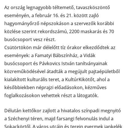
Az ország legnagyobb téltemető, tavaszköszöntő
eseményén, a február 16. és 21. között zajló
hagyományőrző népszokáson a szervezők korábbi
közlése szerint rekordszámú, 2200 maskarás és 70
busócsoport vesz részt.
Csütörtökön már délelőtt tíz órakor elkezdődtek az
események: a Famatyi Bábszínház, a Vidák
busócsoport és Pávkovics István tanítványainak
közreműködésével átadták a megújult pajtaépületből
kialakított kulturális teret, a KultúrKikötőt, ahol a
későbbiekben néprajzi előadásokon, kézműves
foglalkozásokon vehettek részt a látogatók.
Délután kettőkor zajlott a hivatalos színpadi megnyitó
a Széchenyi téren, majd farsangi felvonulás indul a
Sokackörtől. A város utcáin és terein gyermek jankelék