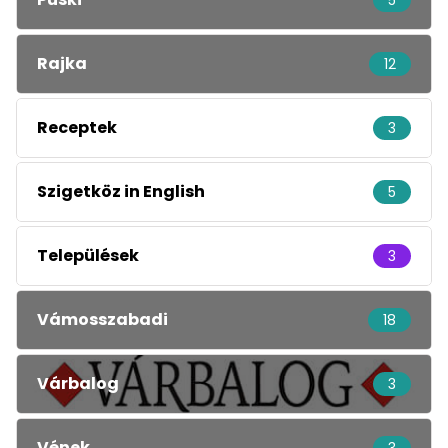
5
Rajka
12
Receptek
3
Szigetköz in English
5
Települések
3
Vámosszabadi
18
Várbalog
3
Vének