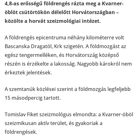
4,8-as erősségű földrengés rázta meg a Kvarner-
öblöt csütörtökön délelőtt Horvátországban –
közölte a horvát szeizmológiai intézet.
A földrengés epicentruma néhány kilométerre volt
Bascanska Dragatól, Krk szigetén. A földmozgást az
egész tengermelléken, és Horvátország középső
részén is érzékelte a lakosság. Nagyobb károkról nem
érkeztek jelentések.
A szemtanúk közlései szerint a földmozgás legfeljebb
15 másodpercig tartott.
Tomislav Fiket szeizmológus elmondta: a Kvarner-öböl
szeizmikusan aktív terület, és gyakoriak a
földrengések.