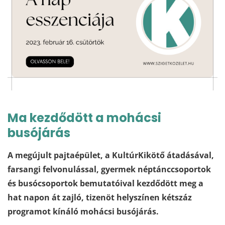
Ma kezdődött a mohácsi
busójárás
A megújult pajtaépület, a KultúrKikötő átadásával,
farsangi felvonulással, gyermek néptánccsoportok
és busócsoportok bemutatóival kezdődött meg a
hat napon át zajló, tizenöt helyszínen kétszáz
programot kínáló mohácsi busójárás.