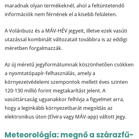
maradnak olyan termékeknél, ahol a feltüntetendő
információk nem férnének el a kisebb felületen.
A Volánbusz és a MÁV-HÉV jegyeit, illetve ezek vasúti
utazással kombinált változatait továbbra is az eddigi
méretben forgalmazzák.
Az új méretű jegyformátumnak köszönhetően csökken
a nyomtatópapír-felhasználás, amely a
környezetvédelemi szempontok mellett éves szinten
120-130 millió forint megtakarítást jelent. A
vasúttársaság ugyanakkor felhívja a figyelmet arra,
hogy a leginkább környezetbarát megoldás az
elektronikus úton (Elvira vagy MÁV-app) váltott jegy.
Meteorológia: megnő a szárazfű-