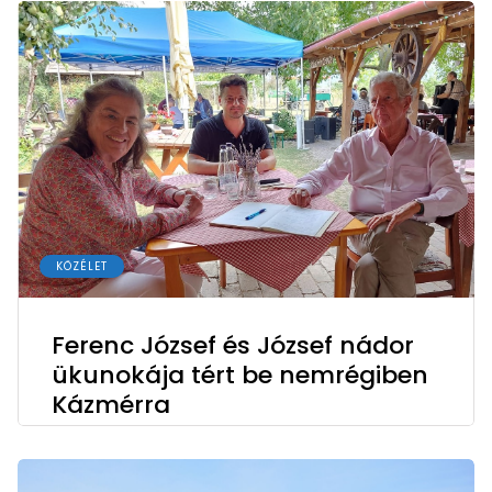
KÖZÉLET
Ferenc József és József nádor
ükunokája tért be nemrégiben
Kázmérra