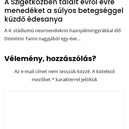
A Szigetközben talált évről évre
menedéket a súlyos betegséggel
küzdő édesanya
A 4. stádiumú neuroendokrin hasnyálmirigyrákkal élő
Dömötör Fanni nagyjából egy éve…
Vélemény, hozzászólás?
Az e-mail címet nem tesszük közzé.
A kötelező
mezőket
*
karakterrel jelöltük