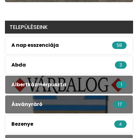
TELEPÜLÉSEINK
A nap esszenciája
58
Abda
3
Albertkázmérpuszta
1
Ásványráró
17
Bezenye
4