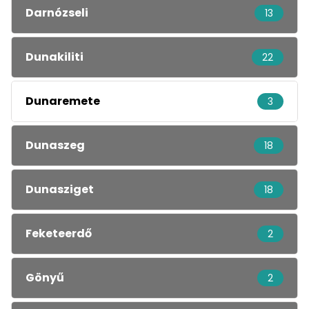
Darnózseli
13
Dunakiliti
22
Dunaremete
3
Dunaszeg
18
Dunasziget
18
Feketeerdő
2
Gönyű
2