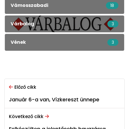
Vámosszabadi
18
Várbalog
3
Vének
3
Előző cikk
Január 6-a van, Vízkereszt ünnepe
Következő cikk
Felkészülten a jelentősebb havazásra