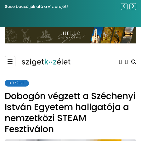
Sose becsüljük alá a víz erejét!
Közel tíze
Kiemelkedő
Madármegf
KÖZÉLET
Dobogón végzett a Széchenyi
István Egyetem hallgatója a
nemzetközi STEAM
Fesztiválon