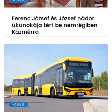
KÖZÉLET
Ferenc József és József nádor
ükunokája tért be nemrégiben
Kázmérra
KÖZÉLET