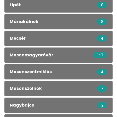
Lipót
8
Máriakálnok
8
Mecsér
4
Mosonmagyaróvár
147
Mosonszentmiklós
4
Mosonszolnok
7
Nagybajcs
2