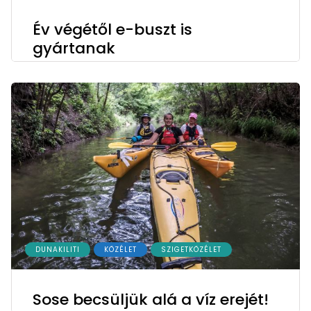
Év végétől e-buszt is
gyártanak
DUNAKILITI
KÖZÉLET
SZIGETKÖZÉLET
Sose becsüljük alá a víz erejét!