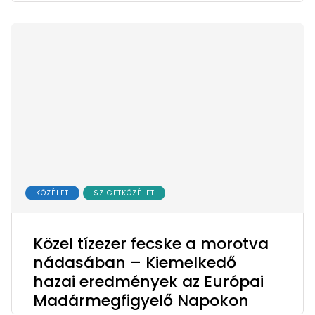
KÖZÉLET
SZIGETKÖZÉLET
Közel tízezer fecske a morotva
nádasában – Kiemelkedő
hazai eredmények az Európai
Madármegfigyelő Napokon