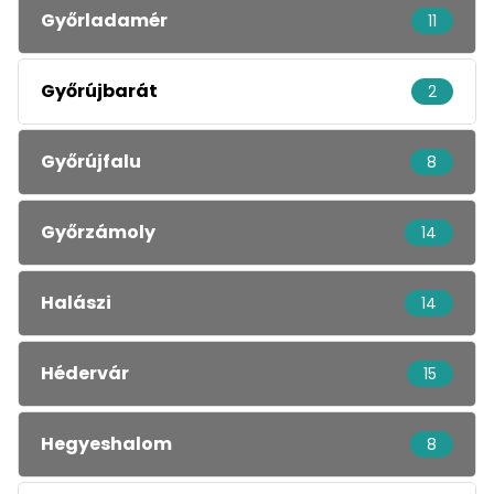
Győrladamér
11
Győrújbarát
2
Győrújfalu
8
Győrzámoly
14
Halászi
14
Hédervár
15
Hegyeshalom
8