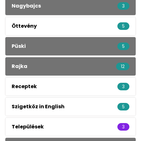
Nagybajcs
3
Öttevény
5
Püski
5
Rajka
12
Receptek
3
Szigetköz in English
5
Települések
3