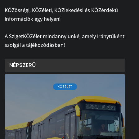
⠀
KÖZösségi, KÖZéleti, KÖZlekedési és KÖZérdekű
információk egy helyen!
⠀
A SzigetKÖZélet mindannyiunké, amely iránytűként
szolgál a tájékozódásban!
NÉPSZERŰ
KÖZÉLET