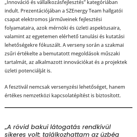
„Innováció és vállalkozásfejlesztés” kategóriában
indult. Prezentációjában a SZEnergy Team hallgatói
csapat elektromos járműveinek fejlesztési
folyamataira, azok mérnöki és üzleti aspektusaira,
valamint az egyetemen elérhető tanulási és kutatási
lehetőségekre fókuszált. A verseny során a szakmai
zsűri értékelte a bemutatott megoldások műszaki
tartalmát, az alkalmazott innovációkat és a projektek
üzleti potenciálját is.
A fesztivál nemcsak versenyzési lehetőséget, hanem
értékes nemzetközi kapcsolatépítést is biztosított.
„
A rövid bakui látogatás rendkívül
sikeres volt: találkozhattam az üzbég