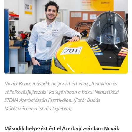
Novák Bence második helyezést ért el az „Innováció és
vállalkozásfejlesztés” kategóriában a bakui Nemzetközi
STEAM Azerbajdzsán Fesztiválon. (Fotó: Dudás
Máté/Széchenyi István Egyetem)
Második helyezést ért el Azerbajdzsánban Novák