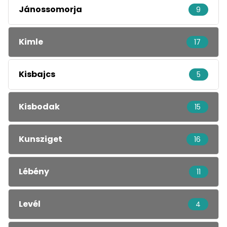
Jánossomorja
9
Kimle
17
Kisbajcs
5
Kisbodak
15
Kunsziget
16
Lébény
11
Levél
4