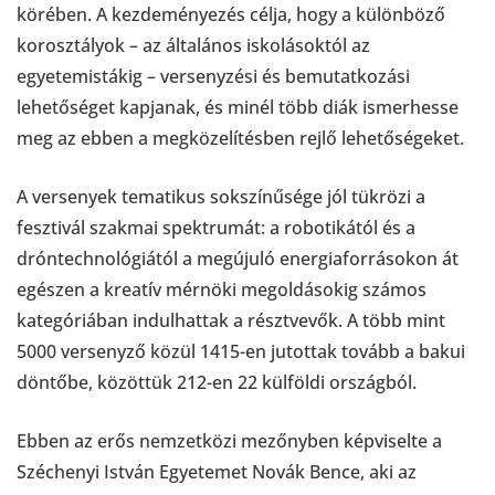
körében. A kezdeményezés célja, hogy a különböző
korosztályok – az általános iskolásoktól az
egyetemistákig – versenyzési és bemutatkozási
lehetőséget kapjanak, és minél több diák ismerhesse
meg az ebben a megközelítésben rejlő lehetőségeket.
A versenyek tematikus sokszínűsége jól tükrözi a
fesztivál szakmai spektrumát: a robotikától és a
dróntechnológiától a megújuló energiaforrásokon át
egészen a kreatív mérnöki megoldásokig számos
kategóriában indulhattak a résztvevők. A több mint
5000 versenyző közül 1415-en jutottak tovább a bakui
döntőbe, közöttük 212-en 22 külföldi országból.
Ebben az erős nemzetközi mezőnyben képviselte a
Széchenyi István Egyetemet Novák Bence, aki az