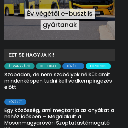
Év végétől e-buszt is
gyártanak
EZT SE HAGYJA KI!
ÁSVÁNYRÁRÓ
KISBODAK
KÖZÉLET
KÖZKINCS
Szabadon, de nem szabályok nélkül: amit
mindenképpen tudni kell vadkempingezés
előtt
KÖZÉLET
Egy közösség, ami megtartja az anyákat a
nehéz időkben – Megalakult a
Mosonmagyaróvári Szoptatástámogató