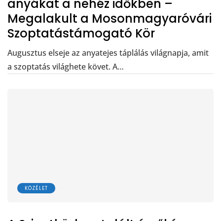
anyákat a nehéz időkben –
Megalakult a Mosonmagyaróvári
Szoptatástámogató Kör
Augusztus elseje az anyatejes táplálás világnapja, amit
a szoptatás világhete követ. A…
KÖZÉLET