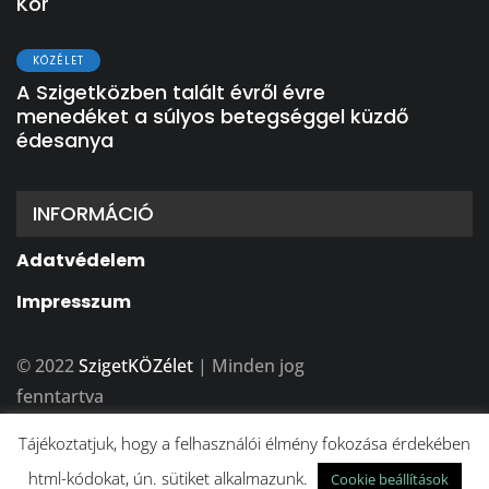
Kör
KÖZÉLET
A Szigetközben talált évről évre
menedéket a súlyos betegséggel küzdő
édesanya
INFORMÁCIÓ
Adatvédelem
Impresszum
© 2022
SzigetKÖZélet
| Minden jog
fenntartva
A weboldalt készítette:
BFDesign Stúdió
Tájékoztatjuk, hogy a felhasználói élmény fokozása érdekében
html-kódokat, ún. sütiket alkalmazunk.
Cookie beállítások