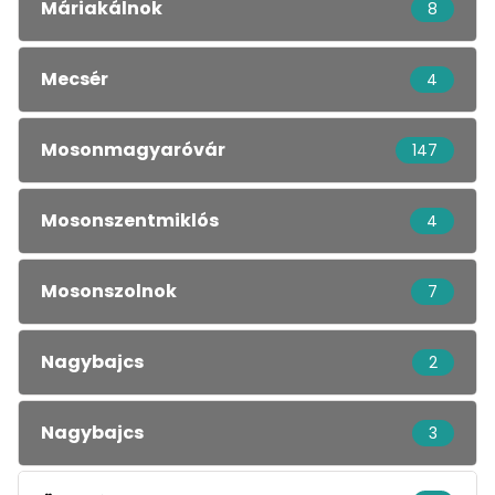
Máriakálnok
8
Mecsér
4
Mosonmagyaróvár
147
Mosonszentmiklós
4
Mosonszolnok
7
Nagybajcs
2
Nagybajcs
3