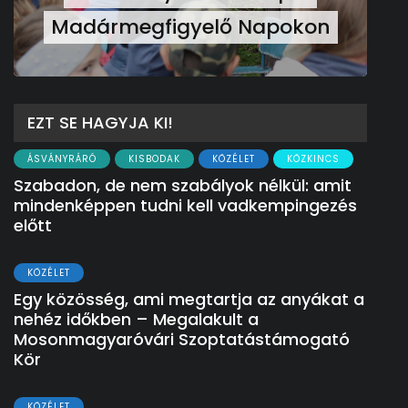
Madármegfigyelő Napokon
EZT SE HAGYJA KI!
ÁSVÁNYRÁRÓ
KISBODAK
KÖZÉLET
KÖZKINCS
Szabadon, de nem szabályok nélkül: amit
mindenképpen tudni kell vadkempingezés
előtt
KÖZÉLET
Egy közösség, ami megtartja az anyákat a
nehéz időkben – Megalakult a
Mosonmagyaróvári Szoptatástámogató
Kör
KÖZÉLET