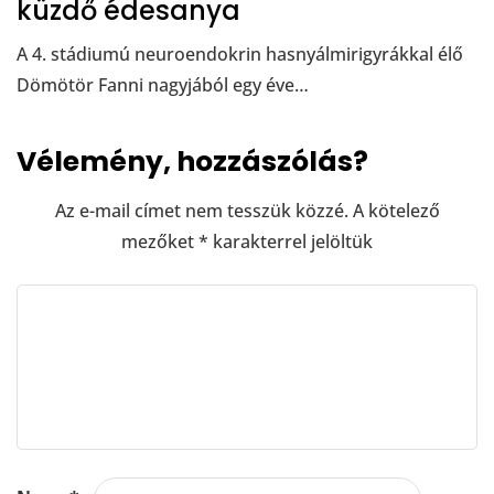
küzdő édesanya
A 4. stádiumú neuroendokrin hasnyálmirigyrákkal élő
Dömötör Fanni nagyjából egy éve…
Vélemény, hozzászólás?
Az e-mail címet nem tesszük közzé.
A kötelező
mezőket
*
karakterrel jelöltük