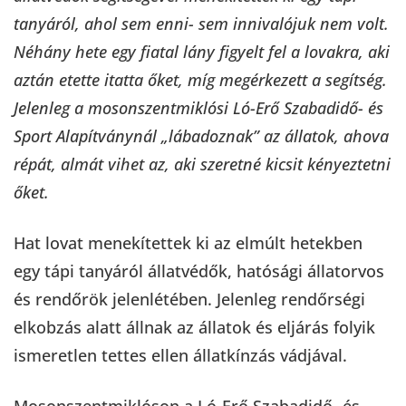
tanyáról, ahol sem enni- sem innivalójuk nem volt.
Néhány hete egy fiatal lány figyelt fel a lovakra, aki
aztán etette itatta őket, míg megérkezett a segítség.
Jelenleg a mosonszentmiklósi Ló-Erő Szabadidő- és
Sport Alapítványnál „lábadoznak” az állatok, ahova
répát, almát vihet az, aki szeretné kicsit kényeztetni
őket.
Hat lovat menekítettek ki az elmúlt hetekben
egy tápi tanyáról állatvédők, hatósági állatorvos
és rendőrök jelenlétében. Jelenleg rendőrségi
elkobzás alatt állnak az állatok és eljárás folyik
ismeretlen tettes ellen állatkínzás vádjával.