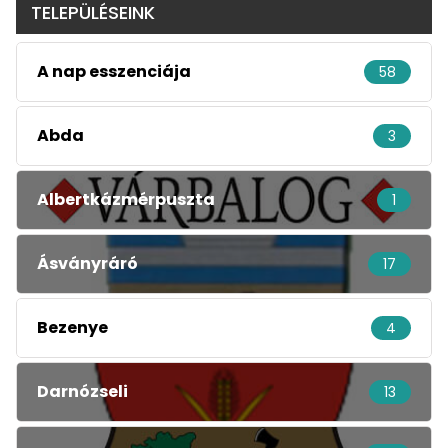
TELEPÜLÉSEINK
A nap esszenciája
58
Abda
3
Albertkázmérpuszta
1
Ásványráró
17
Bezenye
4
Darnózseli
13