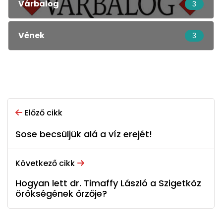
Várbalog
3
Vének
3
Előző cikk
Sose becsüljük alá a víz erejét!
Következő cikk
Hogyan lett dr. Timaffy László a Szigetköz
örökségének őrzője?