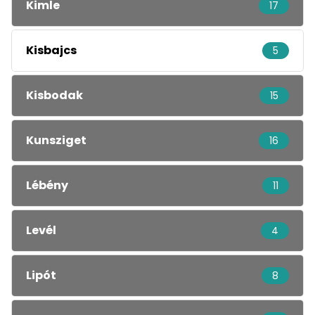
Kimle
17
Kisbajcs
5
Kisbodak
15
Kunsziget
16
Lébény
11
Levél
4
Lipót
8