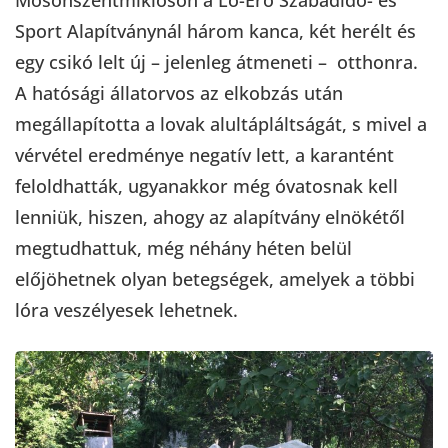
Mosonszentmiklóson a Ló-Erő Szabadidő- és
Sport Alapítványnál három kanca, két herélt és
egy csikó lelt új – jelenleg átmeneti – otthonra.
A hatósági állatorvos az elkobzás után
megállapította a lovak alultápláltságát, s mivel a
vérvétel eredménye negatív lett, a karantént
feloldhatták, ugyanakkor még óvatosnak kell
lenniük, hiszen, ahogy az alapítvány elnökétől
megtudhattuk, még néhány héten belül
előjöhetnek olyan betegségek, amelyek a többi
lóra veszélyesek lehetnek.