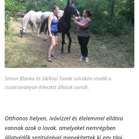
Simon Blanka és Sárközi Tünde szívükön viselik a
csontsoványan érkezett állatok sorsát.
Otthonos helyen, ivóvízzel és élelemmel ellátva
vannak azok a lovak, amelyeket nemrégiben
állatvédők segítségével menekítettek ki egy tápi