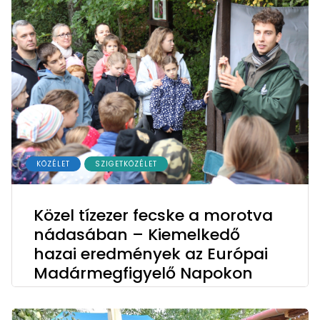
KÖZÉLET
SZIGETKÖZÉLET
Közel tízezer fecske a morotva
nádasában – Kiemelkedő
hazai eredmények az Európai
Madármegfigyelő Napokon