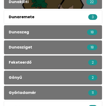
Dunakiliti
22
Dunaremete
3
Dunaszeg
18
Dunasziget
18
Feketeerdő
2
Gönyű
2
Győrladamér
11