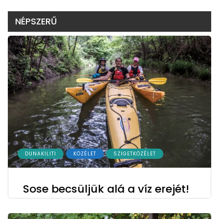
NÉPSZERŰ
DUNAKILITI
KÖZÉLET
SZIGETKÖZÉLET
Sose becsüljük alá a víz erejét!