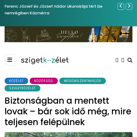
Ferenc József és József nádor ükunokája tért be
Év végétől 
nemrégiben Kázmérra
KÖZÉLET
KÖZÖSSÉG
MOSONSZENTMIKLÓS
SZIGETKÖZÉLET
Biztonságban a mentett
lovak – bár sok idő még, mire
teljesen felépülnek