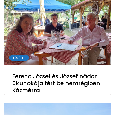
KÖZÉLET
Ferenc József és József nádor
ükunokája tért be nemrégiben
Kázmérra