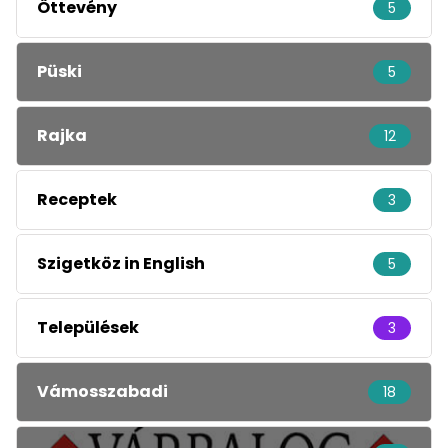
Öttevény
5
Püski
5
Rajka
12
Receptek
3
Szigetköz in English
5
Települések
3
Vámosszabadi
18