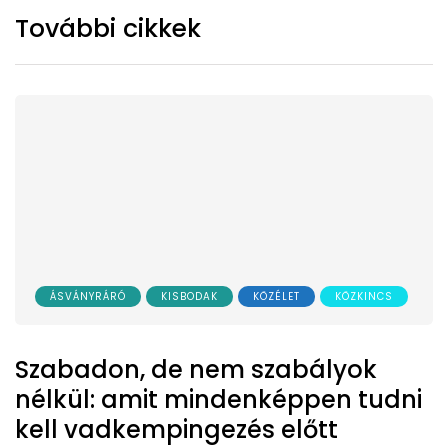
További cikkek
ÁSVÁNYRÁRÓ
KISBODAK
KÖZÉLET
KÖZKINCS
Szabadon, de nem szabályok
nélkül: amit mindenképpen tudni
kell vadkempingezés előtt