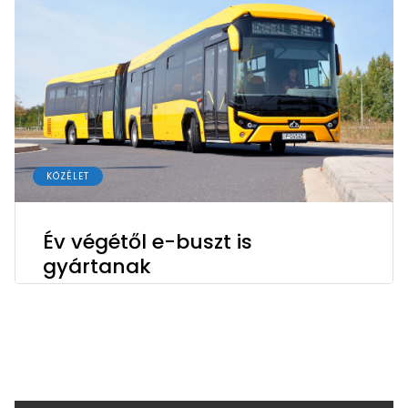
KÖZÉLET
Év végétől e-buszt is
gyártanak