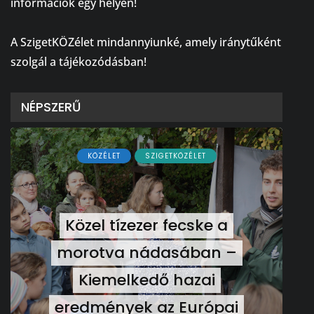
információk egy helyen!
⠀
A SzigetKÖZélet mindannyiunké, amely iránytűként
szolgál a tájékozódásban!
NÉPSZERŰ
KÖZÉLET
SZIGETKÖZÉLET
Közel tízezer fecske a
morotva nádasában –
Kiemelkedő hazai
eredmények az Európai