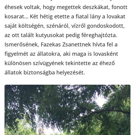
éhesek voltak, hogy megettek deszkákat, fonott
kosarat… Két hétig etette a fiatal lány a lovakat
saját költségén, szénáról, vízről gondoskodott,
az ott talált kutyusokat pedig féreghajtózta.
Ismerősének, Fazekas Zsanettnek hívta fel a
figyelmét az állatokra, aki maga is lovasként
különösen szívügyének tekintette az éhező
állatok biztonságba helyezését.