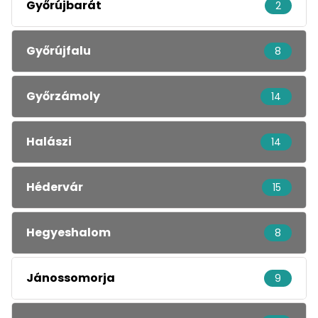
Győrújbarát
2
Győrújfalu
8
Győrzámoly
14
Halászi
14
Hédervár
15
Hegyeshalom
8
Jánossomorja
9