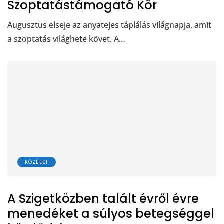
Szoptatástámogató Kör
Augusztus elseje az anyatejes táplálás világnapja, amit
a szoptatás világhete követ. A…
KÖZÉLET
A Szigetközben talált évről évre
menedéket a súlyos betegséggel