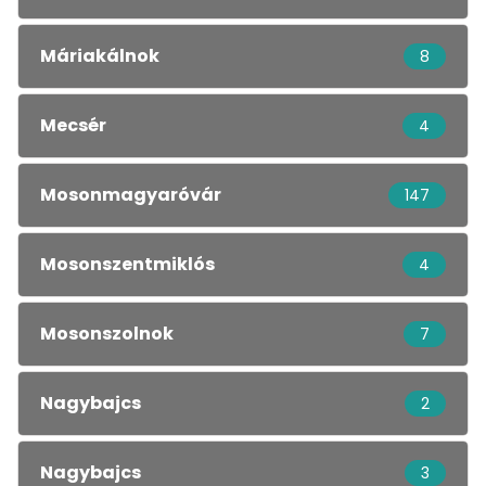
Máriakálnok
8
Mecsér
4
Mosonmagyaróvár
147
Mosonszentmiklós
4
Mosonszolnok
7
Nagybajcs
2
Nagybajcs
3