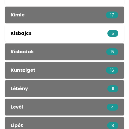
Kimle
17
Kisbajcs
5
Kisbodak
15
Kunsziget
16
Lébény
11
Levél
4
Lipót
8