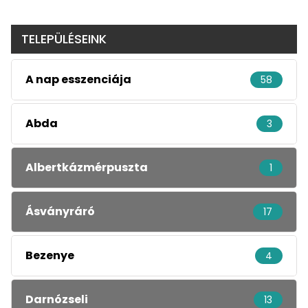
TELEPÜLÉSEINK
A nap esszenciája
58
Abda
3
Albertkázmérpuszta
1
Ásványráró
17
Bezenye
4
Darnózseli
13