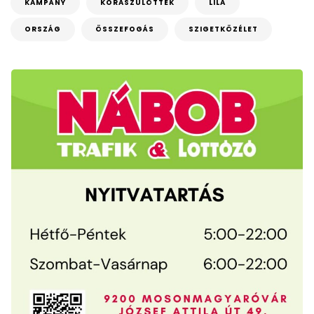
KAMPÁNY
KORASZÜLÖTTEK
LILA
ORSZÁG
ÖSSZEFOGÁS
SZIGETKÖZÉLET