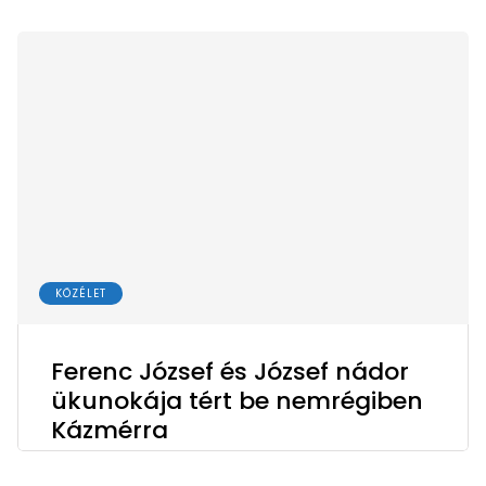
KÖZÉLET
Ferenc József és József nádor
ükunokája tért be nemrégiben
Kázmérra