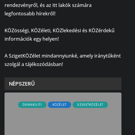
rendezvényről, és az itt lakók számára
legfontosabb hírekről!
⠀
KÖZösségi, KÖZéleti, KÖZlekedési és KÖZérdekű
információk egy helyen!
⠀
A SzigetKÖZélet mindannyiunké, amely iránytűként
szolgál a tájékozódásban!
NÉPSZERŰ
DUNAKILITI
KÖZÉLET
SZIGETKÖZÉLET