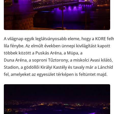
A világnap egyik leglátványosabb eleme, hogy a KORE fel
lila fénybe. Az elmúlt években ünnepi kivilágítást kapott
többek között a Puskás Aréna, a Müpa, a
Duna Aréna, a soproni Tűztorony, a miskolci Avasi kilátó
Stadion, a gödöllői Királyi Kastély és tavaly már a Lánch
fel, amelyeket az egyesület térképen is feltüntet majd.