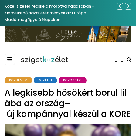
Közel tízezer fecske a morotva nádasában –
Ferenc Józs
Kiemelkedő hazai eredmények az Európai
nemrégibe
Madármegfigyelő Napokon
KÖZBENSŐ
KÖZÉLET
KÖZÖSSÉG
A legkisebb hősökért borul lil
ába az ország–
új kampánnyal készül a KORE