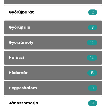
Győrújbarát
2
Győrújfalu
8
Győrzámoly
14
Halászi
14
Hédervár
15
Hegyeshalom
8
Jánossomorja
9