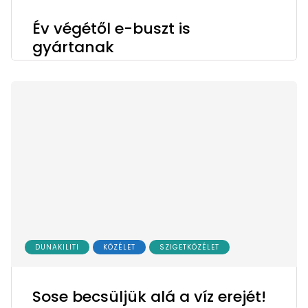
Év végétől e-buszt is
gyártanak
DUNAKILITI
KÖZÉLET
SZIGETKÖZÉLET
Sose becsüljük alá a víz erejét!