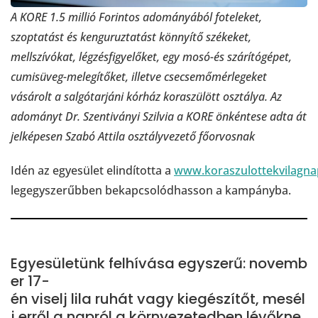
A KORE 1.5 millió Forintos adományából foteleket,
szoptatást és kenguruztatást könnyítő székeket,
mellszívókat, légzésfigyelőket, egy mosó-és szárítógépet,
cumisüveg-melegítőket, illetve csecsemőmérlegeket
vásárolt a salgótarjáni kórház koraszülött osztálya. Az
adományt Dr. Szentiványi Szilvia a KORE önkéntese adta át
jelképesen Szabó Attila osztályvezető főorvosnak
Idén az egyesület elindította a
www.koraszulottekvilagna
legegyszerűbben bekapcsolódhasson a kampányba.
Egyesületünk felhívása egyszerű: novemb
er 17-
én viselj lila ruhát vagy kiegészítőt, mesél
j erről a napról a környezetedben lévőkne