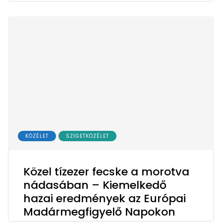
KÖZÉLET
SZIGETKÖZÉLET
Közel tízezer fecske a morotva
nádasában – Kiemelkedő
hazai eredmények az Európai
Madármegfigyelő Napokon