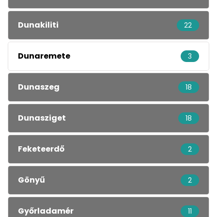
Dunakiliti
22
Dunaremete
3
Dunaszeg
18
Dunasziget
18
Feketeerdő
2
Gönyű
2
Győrladamér
11