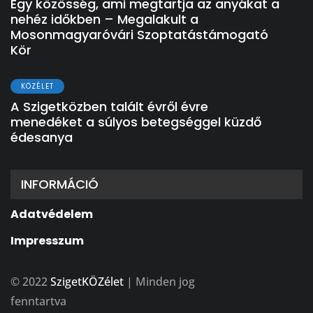
Egy közösség, ami megtartja az anyákat a
nehéz időkben – Megalakult a
Mosonmagyaróvári Szoptatástámogató
Kör
KÖZÉLET
A Szigetközben talált évről évre
menedéket a súlyos betegséggel küzdő
édesanya
INFORMÁCIÓ
Adatvédelem
Impresszum
© 2022
SzigetKÖZélet
| Minden jog
fenntartva