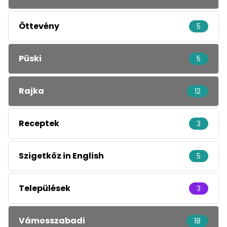
Öttevény
5
Püski
5
Rajka
12
Receptek
3
Szigetköz in English
5
Települések
3
Vámosszabadi
18