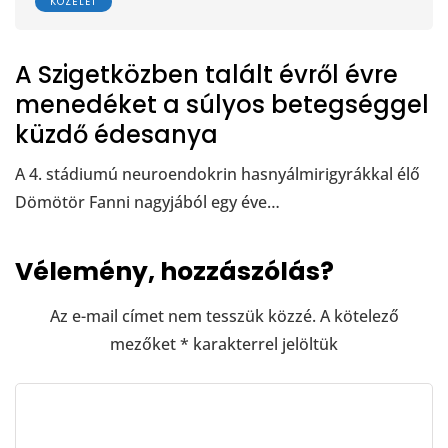
KÖZÉLET
A Szigetközben talált évről évre
menedéket a súlyos betegséggel
küzdő édesanya
A 4. stádiumú neuroendokrin hasnyálmirigyrákkal élő
Dömötör Fanni nagyjából egy éve…
Vélemény, hozzászólás?
Az e-mail címet nem tesszük közzé.
A kötelező
mezőket
*
karakterrel jelöltük