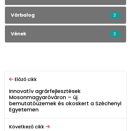
Várbalog
3
Vének
3
Előző cikk
Innovatív agrárfejlesztések
Mosonmagyaróváron – új
bemutatóüzemek és okoskert a Széchenyi
Egyetemen
Következő cikk