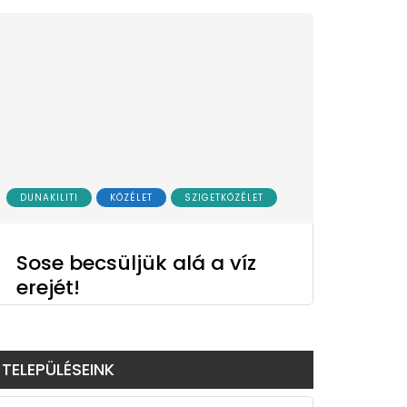
DUNAKILITI
KÖZÉLET
SZIGETKÖZÉLET
Sose becsüljük alá a víz
erejét!
TELEPÜLÉSEINK