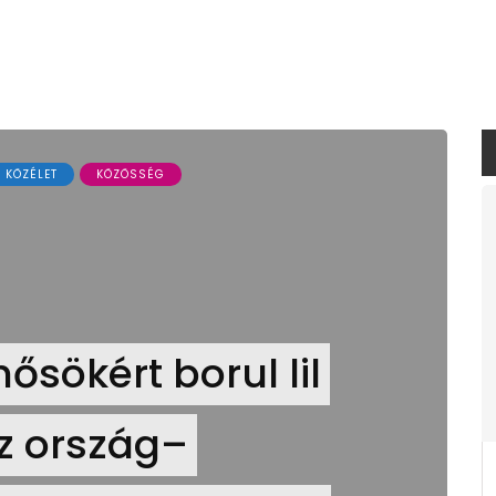
KÖZÉLET
KÖZÖSSÉG
ősökért borul lil
z ország–