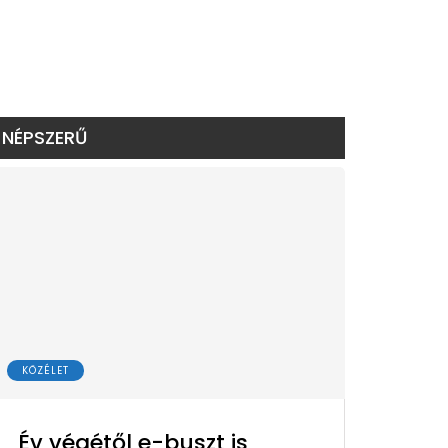
NÉPSZERŰ
KÖZÉLET
Év végétől e-buszt is