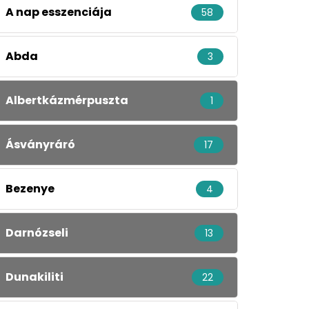
A nap esszenciája
58
Abda
3
Albertkázmérpuszta
1
Ásványráró
17
Bezenye
4
Darnózseli
13
Dunakiliti
22