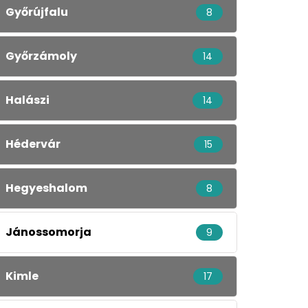
Győrújfalu
8
Győrzámoly
14
Halászi
14
Hédervár
15
Hegyeshalom
8
Jánossomorja
9
Kimle
17