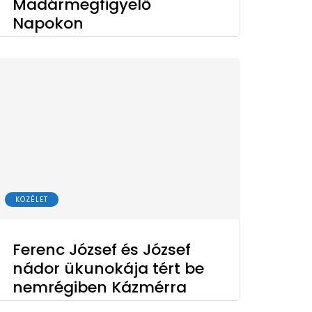
Madármegfigyelő
Napokon
KÖZÉLET
Ferenc József és József
nádor ükunokája tért be
nemrégiben Kázmérra