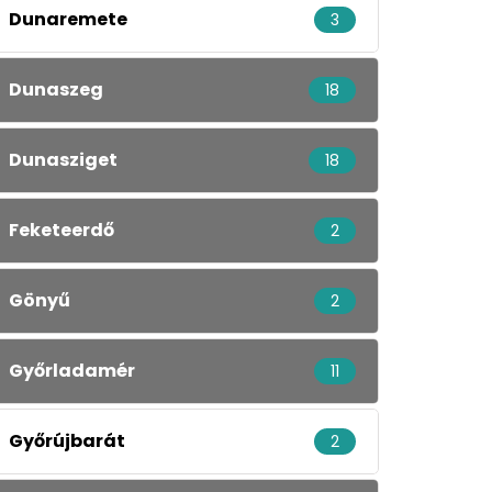
Dunaremete
3
Dunaszeg
18
Dunasziget
18
Feketeerdő
2
Gönyű
2
Győrladamér
11
Győrújbarát
2