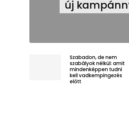
új kampánny
Szabadon, de nem
szabályok nélkül: amit
mindenképpen tudni
kell vadkempingezés
előtt