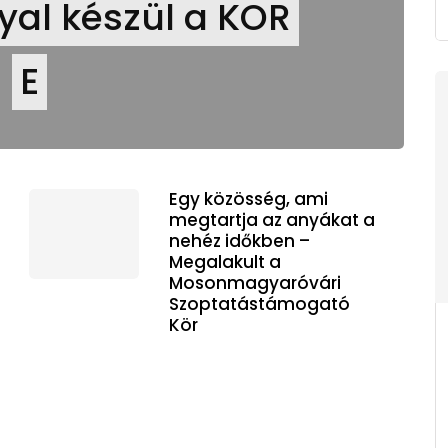
al készül a KOR
E
Egy közösség, ami
megtartja az anyákat a
nehéz időkben –
Megalakult a
Mosonmagyaróvári
Szoptatástámogató
Kör