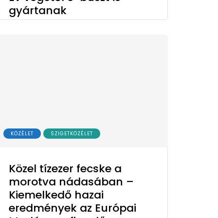
gyártanak
KÖZÉLET
SZIGETKÖZÉLET
Közel tízezer fecske a
morotva nádasában –
Kiemelkedő hazai
eredmények az Európai