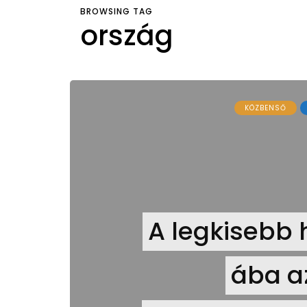
BROWSING TAG
ország
KÖZBENSŐ
A legkisebb h
ába a