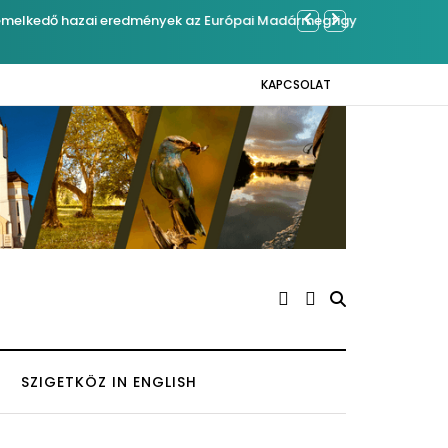
ő hazai eredmények az Európai Madármegfigyelő
Ferenc József
KAPCSOLAT
SZIGETKÖZ IN ENGLISH