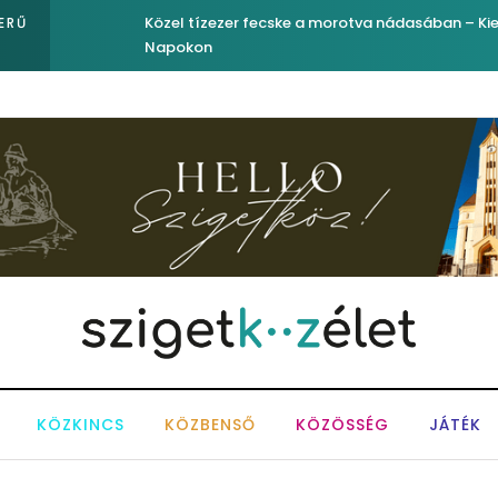
Közel tízezer fecske a morotva nádasában – Kiemelked
ERŰ
Napokon
KÖZKINCS
KÖZBENSŐ
KÖZÖSSÉG
JÁTÉK