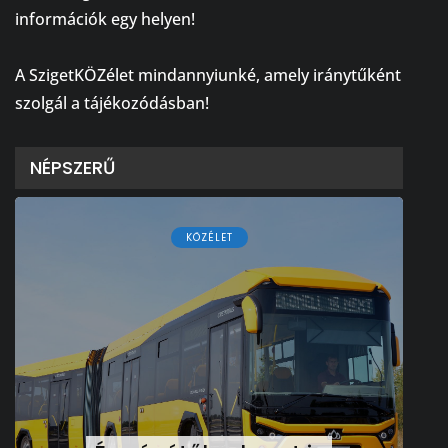
információk egy helyen!
⠀
A SzigetKÖZélet mindannyiunké, amely iránytűként
szolgál a tájékozódásban!
NÉPSZERŰ
KÖZÉLET