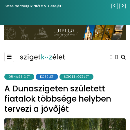
Sose becsüljük alá a víz erejét!
Közel tíze
Kiemelkedő
Madármegf
DUNASZIGET
KÖZÉLET
SZIGETKÖZÉLET
A Dunaszigeten született
fiatalok többsége helyben
tervezi a jövőjét