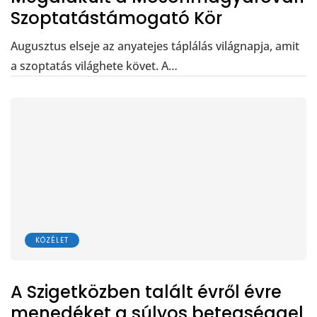
Szoptatástámogató Kör
Augusztus elseje az anyatejes táplálás világnapja, amit
a szoptatás világhete követ. A…
KÖZÉLET
A Szigetközben talált évről évre
menedéket a súlyos betegséggel