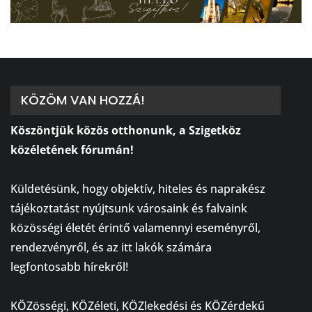
KÖZÖM VAN HOZZÁ!
Köszöntjük közös otthonunk, a Szigetköz
közéletének fórumán!
⠀
Küldetésünk, hogy objektív, hiteles és naprakész
tájékoztatást nyújtsunk városaink és falvaink
közösségi életét érintő valamennyi eseményről,
rendezvényről, és az itt lakók számára
legfontosabb hírekről!
⠀
KÖZösségi, KÖZéleti, KÖZlekedési és KÖZérdekű