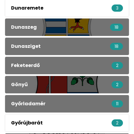
Dunaremete
3
Dunaszeg
18
Dunasziget
18
Feketeerdő
2
Gönyű
2
Győrladamér
11
Győrújbarát
2