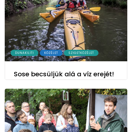
DUNAKILITI
KÖZÉLET
SZIGETKÖZÉLET
Sose becsüljük alá a víz erejét!