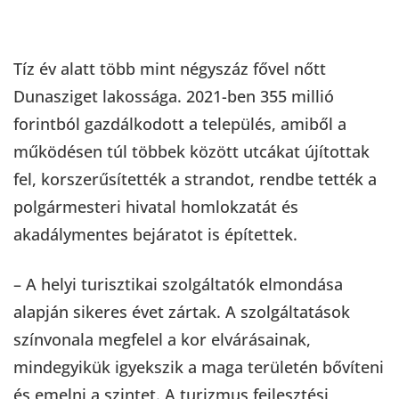
Tíz év alatt több mint négyszáz fővel nőtt
Dunasziget lakossága. 2021-ben 355 millió
forintból gazdálkodott a település, amiből a
működésen túl többek között utcákat újítottak
fel, korszerűsítették a strandot, rendbe tették a
polgármesteri hivatal homlokzatát és
akadálymentes bejáratot is építettek.
– A helyi turisztikai szolgáltatók elmondása
alapján sikeres évet zártak. A szolgáltatások
színvonala megfelel a kor elvárásainak,
mindegyikük igyekszik a maga területén bővíteni
és emelni a szintet. A turizmus fejlesztési