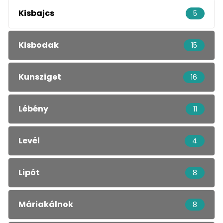
Kisbajcs
5
Kisbodak
15
Kunsziget
16
Lébény
11
Levél
4
Lipót
8
Máriakálnok
8