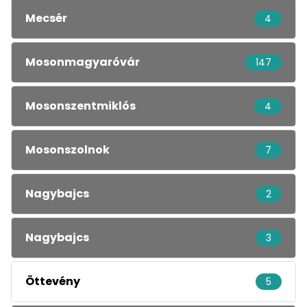
Mecsér
4
Mosonmagyaróvár
147
Mosonszentmiklós
4
Mosonszolnok
7
Nagybajcs
2
Nagybajcs
3
Öttevény
5