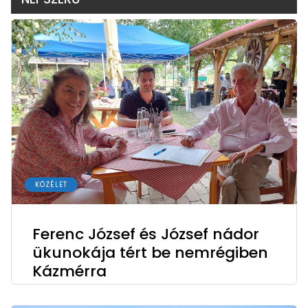
KÖZÉLET
Ferenc József és József nádor
ükunokája tért be nemrégiben
Kázmérra