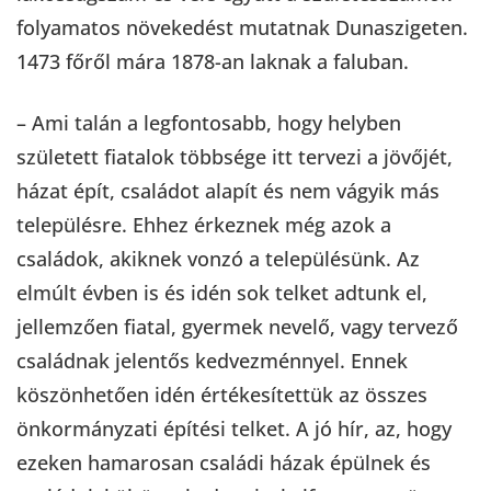
folyamatos növekedést mutatnak Dunaszigeten.
1473 főről mára 1878-an laknak a faluban.
– Ami talán a legfontosabb, hogy helyben
született fiatalok többsége itt tervezi a jövőjét,
házat épít, családot alapít és nem vágyik más
településre. Ehhez érkeznek még azok a
családok, akiknek vonzó a településünk. Az
elmúlt évben is és idén sok telket adtunk el,
jellemzően fiatal, gyermek nevelő, vagy tervező
családnak jelentős kedvezménnyel. Ennek
köszönhetően idén értékesítettük az összes
önkormányzati építési telket. A jó hír, az, hogy
ezeken hamarosan családi házak épülnek és