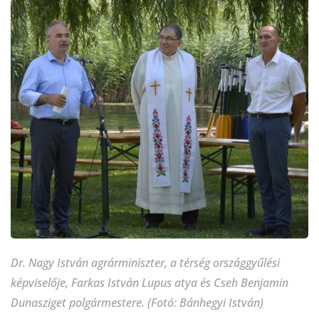
Dr. Nagy István agrárminiszter, a térség országgyűlési
képviselője, Farkas István Lupus atya és Cseh Benjamin
Dunasziget polgármestere. (Fotó: Bánhegyi István)