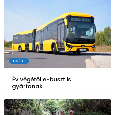
KÖZÉLET
Év végétől e-buszt is
gyártanak