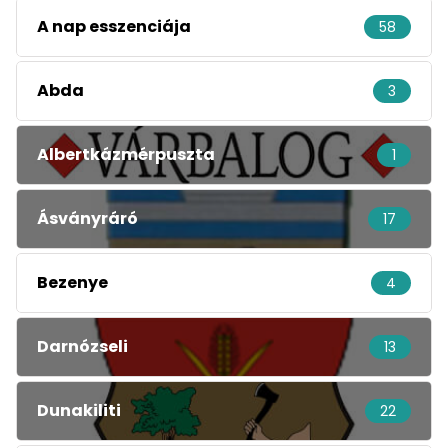
A nap esszenciája
58
Abda
3
Albertkázmérpuszta
1
Ásványráró
17
Bezenye
4
Darnózseli
13
Dunakiliti
22