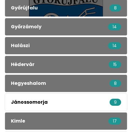
Győrújfalu
8
Győrzámoly
14
Halászi
14
Hédervár
15
Hegyeshalom
8
Jánossomorja
9
Kimle
17