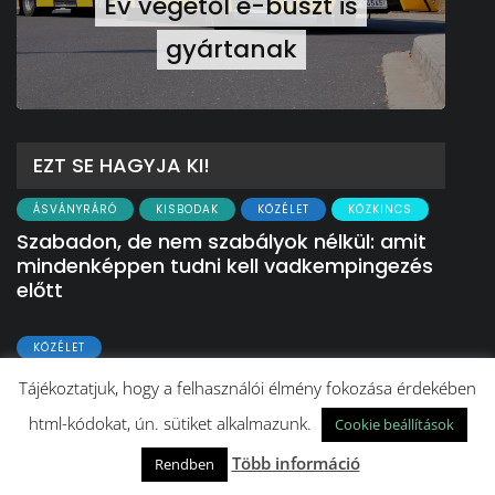
Év végétől e-buszt is
gyártanak
EZT SE HAGYJA KI!
ÁSVÁNYRÁRÓ
KISBODAK
KÖZÉLET
KÖZKINCS
Szabadon, de nem szabályok nélkül: amit
mindenképpen tudni kell vadkempingezés
előtt
KÖZÉLET
Egy közösség, ami megtartja az anyákat a
Tájékoztatjuk, hogy a felhasználói élmény fokozása érdekében
nehéz időkben – Megalakult a
html-kódokat, ún. sütiket alkalmazunk.
Mosonmagyaróvári Szoptatástámogató
Cookie beállítások
Kör
Több információ
Rendben