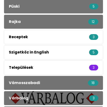
Püski
5
Rajka
12
Receptek
3
Szigetköz in English
5
Települések
3
Vámosszabadi
18
Várbalog
3