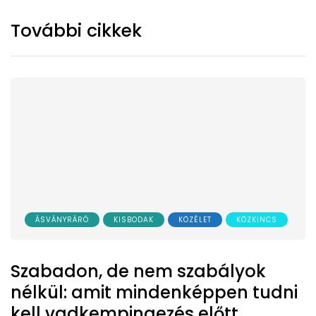
További cikkek
ÁSVÁNYRÁRÓ
KISBODAK
KÖZÉLET
KÖZKINCS
Szabadon, de nem szabályok
nélkül: amit mindenképpen tudni
kell vadkempingezés előtt