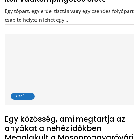
Egy tópart, egy erdei tisztás vagy egy csendes folyópart
csábító helyszín lehet egy…
KÖZÉLET
Egy közösség, ami megtartja az
anyákat a nehéz időkben –
Megalakult a Mosonmagyaróvári