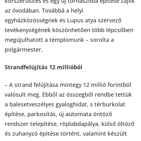
korszerűsítés és egy új tornaszoba építése zajlik
az óvodában. Továbbá a helyi
egyházközösségnek és Lupus atya szervező
tevékenységének köszönhetően több lépcsőben
megújulhatott a templomunk – sorolta a
polgármester.
Strandfelújítás 12 millióból
– A strand felújítása mintegy 12 millió forintból
valósult meg. Ebből az összegből rendbe tettük
a balesetveszélyes gyaloghidat, s térburkolat
építése, parkosítás, új automata öntöző
rendszer telepítése, röplabdapálya, külső öltöző
és zuhanyzó építése történt, valamint készült