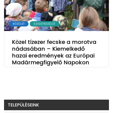
KÖZÉLET
SZIGETKÖZÉLET
Közel tízezer fecske a morotva
nádasában – Kiemelkedő
hazai eredmények az Európai
Madármegfigyelő Napokon
TELEPÜLÉSEINK