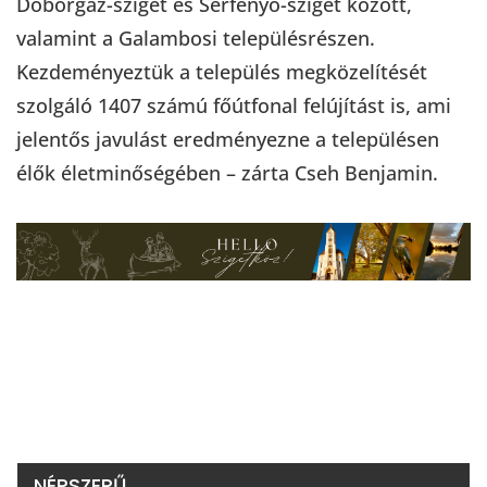
Doborgaz-sziget és Sérfenyő-sziget között,
valamint a Galambosi településrészen.
Kezdeményeztük a település megközelítését
szolgáló 1407 számú főútfonal felújítást is, ami
jelentős javulást eredményezne a településen
élők életminőségében – zárta Cseh Benjamin.
NÉPSZERŰ