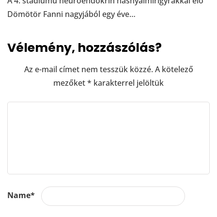
A 4. stádiumú neuroendokrin hasnyálmirigyrákkal élő
Dömötör Fanni nagyjából egy éve…
Vélemény, hozzászólás?
Az e-mail címet nem tesszük közzé.
A kötelező
mezőket
*
karakterrel jelöltük
Name
*