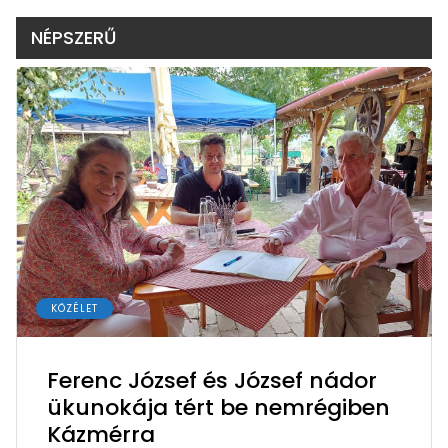
NÉPSZERŰ
KÖZÉLET
Ferenc József és József nádor
ükunokája tért be nemrégiben
Kázmérra