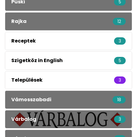
Püski
5
Rajka
12
Receptek
3
Szigetköz in English
5
Települések
3
Vámosszabadi
18
Várbalog
3