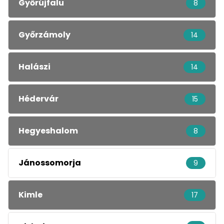
Győrújfalu
8
Győrzámoly
14
Halászi
14
Hédervár
15
Hegyeshalom
8
Jánossomorja
9
Kimle
17