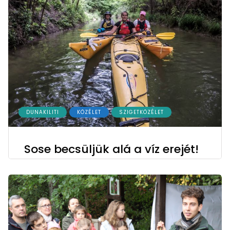
DUNAKILITI
KÖZÉLET
SZIGETKÖZÉLET
Sose becsüljük alá a víz erejét!