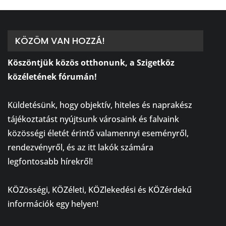
KÖZÖM VAN HOZZÁ!
Köszöntjük közös otthonunk, a Szigetköz
közéletének fórumán!
⠀
Küldetésünk, hogy objektív, hiteles és naprakész
tájékoztatást nyújtsunk városaink és falvaink
közösségi életét érintő valamennyi eseményről,
rendezvényről, és az itt lakók számára
legfontosabb hírekről!
⠀
KÖZösségi, KÖZéleti, KÖZlekedési és KÖZérdekű
információk egy helyen!
⠀