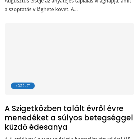
Augusztus elseje az anyatejes táplálás világnapja, amit
a szoptatás világhete követ. A…
KÖZÉLET
A Szigetközben talált évről évre
menedéket a súlyos betegséggel
küzdő édesanya