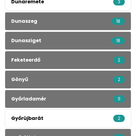
Dunaremete
3
Dunaszeg
18
Dunasziget
18
Feketeerdő
2
Gönyű
2
Győrladamér
11
Győrújbarát
2