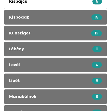
Kisbajcs
5
Kisbodak
15
Kunsziget
16
Lébény
11
Levél
4
Lipót
8
Máriakálnok
8