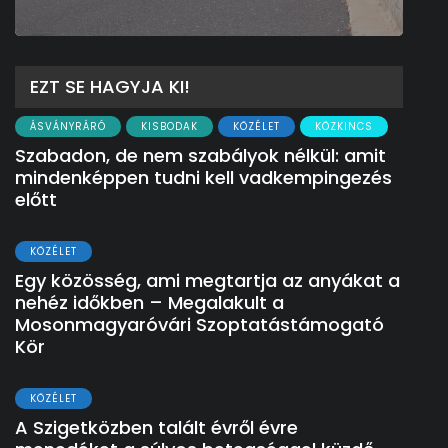
EZT SE HAGYJA KI!
ÁSVÁNYRÁRÓ
KISBODAK
KÖZÉLET
KÖZKINCS
Szabadon, de nem szabályok nélkül: amit
mindenképpen tudni kell vadkempingezés
előtt
KÖZÉLET
Egy közösség, ami megtartja az anyákat a
nehéz időkben – Megalakult a
Mosonmagyaróvári Szoptatástámogató
Kör
KÖZÉLET
A Szigetközben talált évről évre