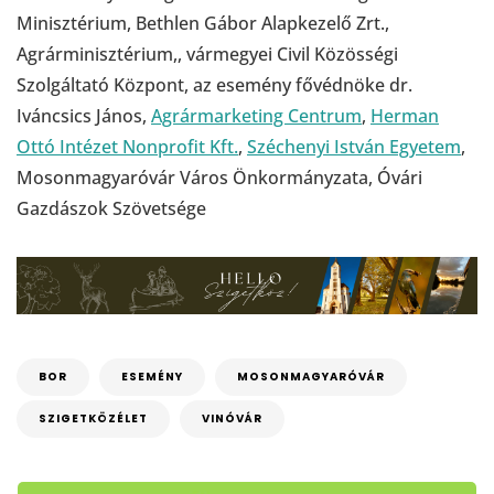
Minisztérium, Bethlen Gábor Alapkezelő Zrt.,
Agrárminisztérium,, vármegyei Civil Közösségi
Szolgáltató Központ, az esemény fővédnöke dr.
Iváncsics János,
Agrármarketing Centrum
,
Herman
Ottó Intézet Nonprofit Kft.
,
Széchenyi István Egyetem
,
Mosonmagyaróvár Város Önkormányzata, Óvári
Gazdászok Szövetsége
BOR
ESEMÉNY
MOSONMAGYARÓVÁR
SZIGETKÖZÉLET
VINÓVÁR