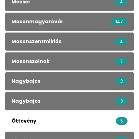
Mecsér
4
Mosonmagyaróvár
147
Mosonszentmiklós
4
Mosonszolnok
7
Nagybajcs
2
Nagybajcs
3
Öttevény
5