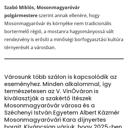
Szabó Miklós, Mosonmagyaróvár
polgármestere
szerint annak ellenére, hogy
Mosonmagyaróvár és környéke nem tradicionális
bortermelő régió, a mostanra hagyományossá vált
rendezvény is erősíti a minőségi borfogyasztási kultúra
térnyerését a városban.
Városunk több szálon is kapcsolódik az
eseményhez. Minden alkalommal, így
természetesen az V. VinÓváron is
kiválasztják a szakértő ítészek
Mosonmagyaróvár városa és a
Széchenyi István Egyetem Albert Kázmér
Mosonmagyaróvári Kara díjnyertes
borait. Kíváncsian várjuk, hogy 2025-ben