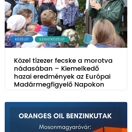
KÖZÉLET
SZIGETKÖZÉLET
Közel tízezer fecske a morotva
nádasában – Kiemelkedő
hazai eredmények az Európai
Madármegfigyelő Napokon