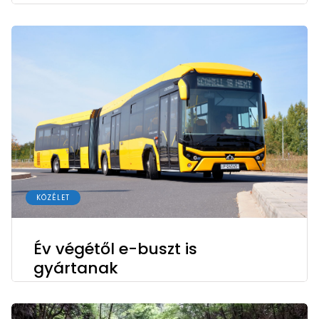
KÖZÉLET
Év végétől e-buszt is
gyártanak