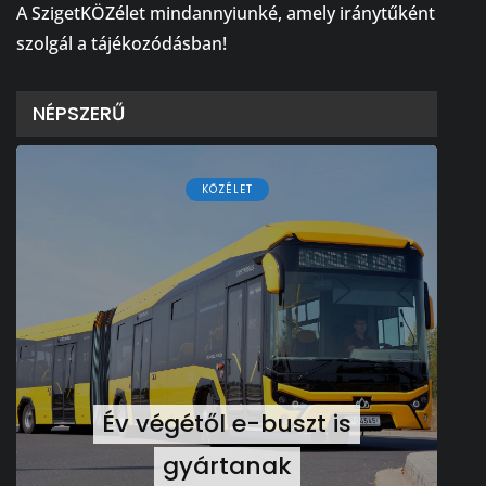
A SzigetKÖZélet mindannyiunké, amely iránytűként
szolgál a tájékozódásban!
NÉPSZERŰ
KÖZÉLET
Év végétől e-buszt is
gyártanak