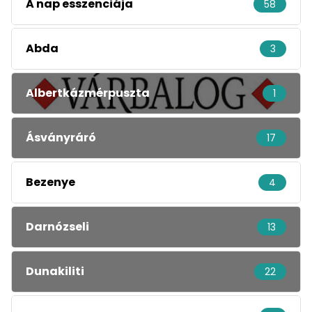
A nap esszenciája
58
Abda
3
Albertkázmérpuszta
1
Ásványráró
17
Bezenye
4
Darnózseli
13
Dunakiliti
22