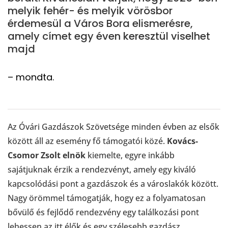
melyik fehér- és melyik vörösbor
érdemesül a Város Bora elismerésre,
amely címet egy éven keresztül viselhet
majd
– mondta.
Az Óvári Gazdászok Szövetsége minden évben az elsők
között áll az esemény fő támogatói közé.
Kovács-
Csomor Zsolt elnök
kiemelte, egyre inkább
sajátjuknak érzik a rendezvényt, amely egy kiváló
kapcsolódási pont a gazdászok és a városlakók között.
Nagy örömmel támogatják, hogy ez a folyamatosan
bővülő és fejlődő rendezvény egy találkozási pont
lehessen az itt élők és egy szélesebb gazdász