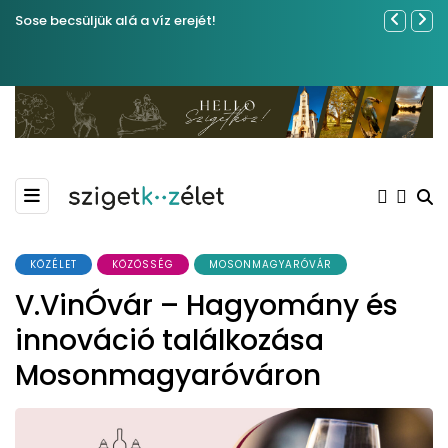
Sose becsüljük alá a víz erejét!
Közel tíze
Kiemelkedő
Madármegf
KÖZÉLET
KÖZÖSSÉG
MOSONMAGYARÓVÁR
V.VinÓvár – Hagyomány és
innováció találkozása
Mosonmagyaróváron