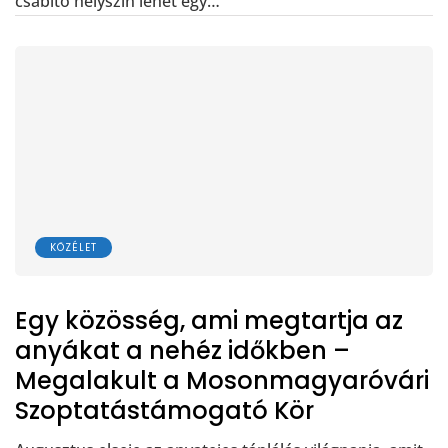
csábító helyszín lehet egy…
KÖZÉLET
Egy közösség, ami megtartja az
anyákat a nehéz időkben –
Megalakult a Mosonmagyaróvári
Szoptatástámogató Kör