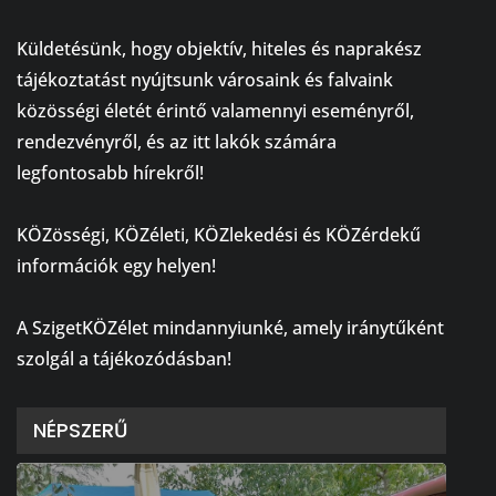
⠀
Küldetésünk, hogy objektív, hiteles és naprakész
tájékoztatást nyújtsunk városaink és falvaink
közösségi életét érintő valamennyi eseményről,
rendezvényről, és az itt lakók számára
legfontosabb hírekről!
⠀
KÖZösségi, KÖZéleti, KÖZlekedési és KÖZérdekű
információk egy helyen!
⠀
A SzigetKÖZélet mindannyiunké, amely iránytűként
szolgál a tájékozódásban!
NÉPSZERŰ