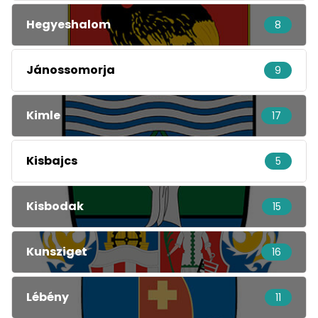
Hegyeshalom
8
Jánossomorja
9
Kimle
17
Kisbajcs
5
Kisbodak
15
Kunsziget
16
Lébény
11