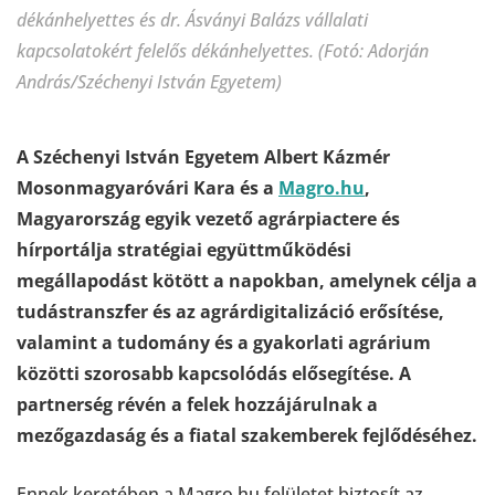
dékánhelyettes és dr. Ásványi Balázs vállalati
kapcsolatokért felelős dékánhelyettes. (Fotó: Adorján
András/Széchenyi István Egyetem)
A Széchenyi István Egyetem Albert Kázmér
Mosonmagyaróvári Kara és a
Magro.hu
,
Magyarország egyik vezető agrárpiactere és
hírportálja stratégiai együttműködési
megállapodást kötött a napokban, amelynek célja a
tudástranszfer és az agrárdigitalizáció erősítése,
valamint a tudomány és a gyakorlati agrárium
közötti szorosabb kapcsolódás elősegítése. A
partnerség révén a felek hozzájárulnak a
mezőgazdaság és a fiatal szakemberek fejlődéséhez.
Ennek keretében a Magro.hu felületet biztosít az