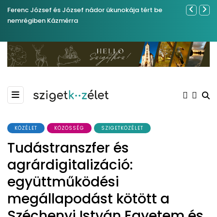
Ferenc József és József nádor ükunokája tért be
Sose becsül
nemrégiben Kázmérra
KÖZÉLET
KÖZÖSSÉG
SZIGETKÖZÉLET
Tudástranszfer és
agrárdigitalizáció:
együttműködési
megállapodást kötött a
Széchenyi István Egyetem és