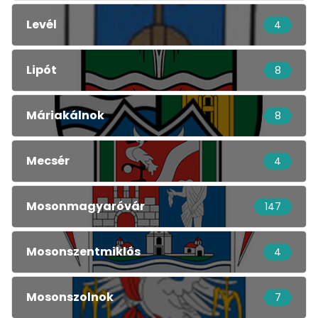
Levél
4
Lipót
8
Máriakálnok
8
Mecsér
4
Mosonmagyaróvár
147
Mosonszentmiklós
4
Mosonszolnok
7