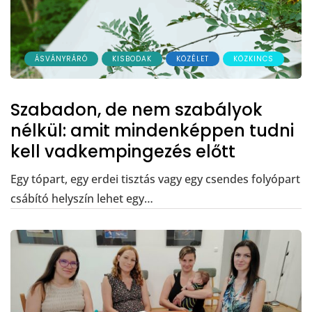
ÁSVÁNYRÁRÓ
KISBODAK
KÖZÉLET
KÖZKINCS
Szabadon, de nem szabályok
nélkül: amit mindenképpen tudni
kell vadkempingezés előtt
Egy tópart, egy erdei tisztás vagy egy csendes folyópart
csábító helyszín lehet egy…