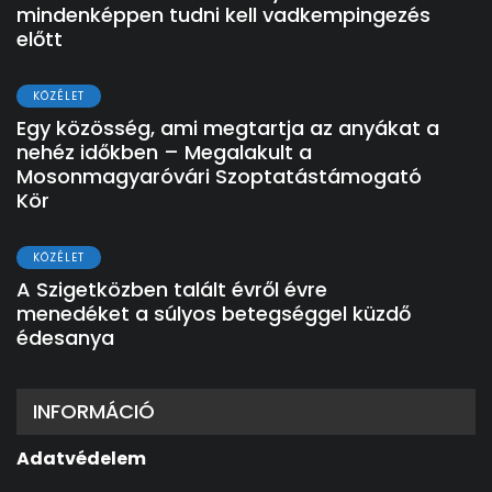
mindenképpen tudni kell vadkempingezés
előtt
KÖZÉLET
Egy közösség, ami megtartja az anyákat a
nehéz időkben – Megalakult a
Mosonmagyaróvári Szoptatástámogató
Kör
KÖZÉLET
A Szigetközben talált évről évre
menedéket a súlyos betegséggel küzdő
édesanya
INFORMÁCIÓ
Adatvédelem