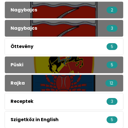
Nagybajcs
2
Nagybajcs
3
Öttevény
5
Püski
5
Rajka
12
Receptek
3
Szigetköz in English
5