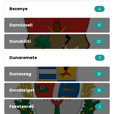
Bezenye
4
Darnózseli
13
Dunakiliti
22
Dunaremete
3
Dunaszeg
18
Dunasziget
18
Feketeerdő
2