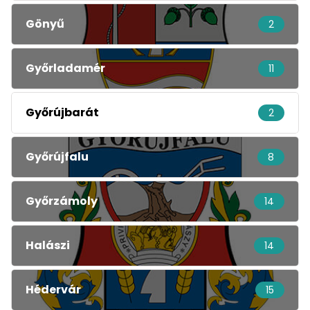
Gönyű
2
Győrladamér
11
Győrújbarát
2
Győrújfalu
8
Győrzámoly
14
Halászi
14
Hédervár
15