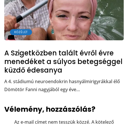
KÖZÉLET
A Szigetközben talált évről évre
menedéket a súlyos betegséggel
küzdő édesanya
A 4. stádiumú neuroendokrin hasnyálmirigyrákkal élő
Dömötör Fanni nagyjából egy éve…
Vélemény, hozzászólás?
Az e-mail címet nem tesszük közzé.
A kötelező