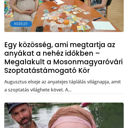
KÖZÉLET
Egy közösség, ami megtartja az
anyákat a nehéz időkben –
Megalakult a Mosonmagyaróvári
Szoptatástámogató Kör
Augusztus elseje az anyatejes táplálás világnapja, amit
a szoptatás világhete követ. A…