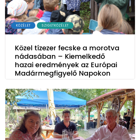
KÖZÉLET
SZIGETKÖZÉLET
Közel tízezer fecske a morotva
nádasában – Kiemelkedő
hazai eredmények az Európai
Madármegfigyelő Napokon