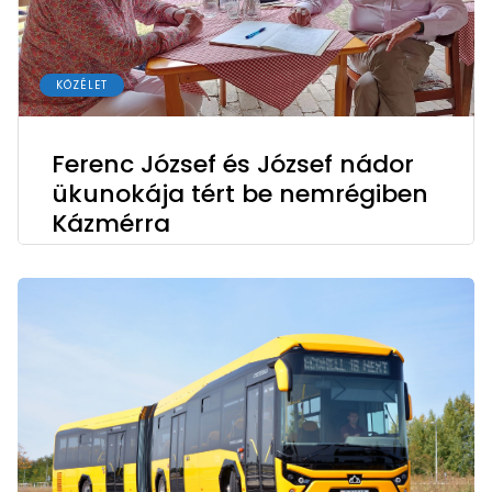
KÖZÉLET
Ferenc József és József nádor
ükunokája tért be nemrégiben
Kázmérra