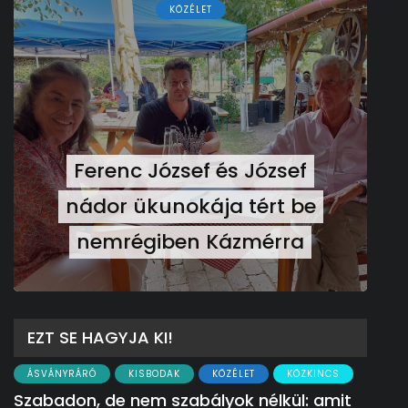
KÖZÉLET
Ferenc József és József
nádor ükunokája tért be
nemrégiben Kázmérra
EZT SE HAGYJA KI!
ÁSVÁNYRÁRÓ
KISBODAK
KÖZÉLET
KÖZKINCS
Szabadon, de nem szabályok nélkül: amit