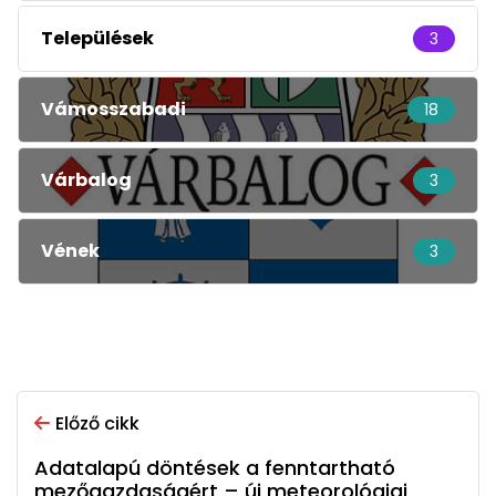
Települések
3
Vámosszabadi
18
Várbalog
3
Vének
3
Előző cikk
Adatalapú döntések a fenntartható
mezőgazdaságért – új meteorológiai