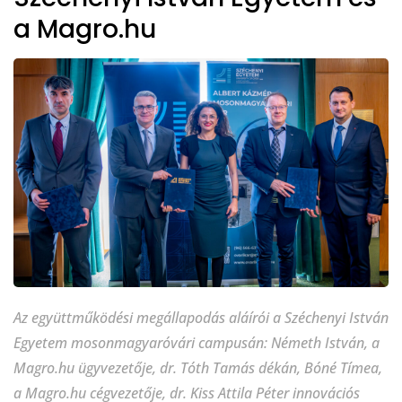
a Magro.hu
Az együttműködési megállapodás aláírói a Széchenyi István
Egyetem mosonmagyaróvári campusán: Németh István, a
Magro.hu ügyvezetője, dr. Tóth Tamás dékán, Bóné Tímea,
a Magro.hu cégvezetője, dr. Kiss Attila Péter innovációs