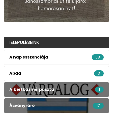
TELEPÜLÉSEINK
A nap esszenciája
58
Abda
3
Albertkázmérpuszta
1
Ásványráró
17