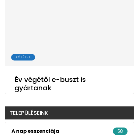
KÖZÉLET
Év végétől e-buszt is
gyártanak
TELEPÜLÉSEINK
A nap esszenciája
58