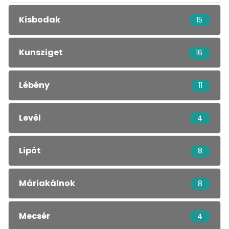
Kisbodak
15
Kunsziget
16
Lébény
11
Levél
4
Lipót
8
Máriakálnok
8
Mecsér
4