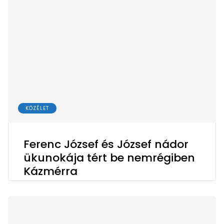
KÖZÉLET
Ferenc József és József nádor
ükunokája tért be nemrégiben
Kázmérra