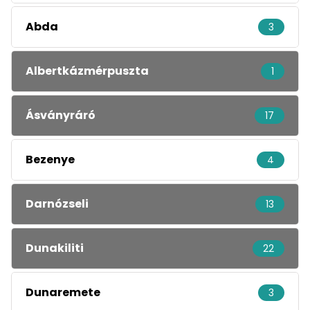
Abda
3
Albertkázmérpuszta
1
Ásványráró
17
Bezenye
4
Darnózseli
13
Dunakiliti
22
Dunaremete
3