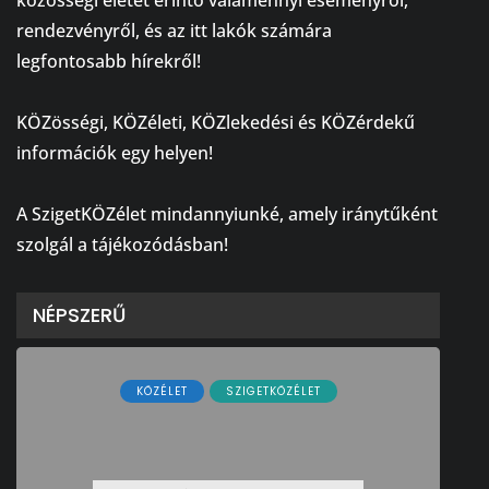
rendezvényről, és az itt lakók számára
legfontosabb hírekről!
⠀
KÖZösségi, KÖZéleti, KÖZlekedési és KÖZérdekű
információk egy helyen!
⠀
A SzigetKÖZélet mindannyiunké, amely iránytűként
szolgál a tájékozódásban!
NÉPSZERŰ
KÖZÉLET
SZIGETKÖZÉLET