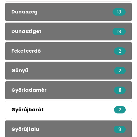
Dunaszeg
18
Dunasziget
18
Feketeerdő
2
Gönyű
2
Győrladamér
11
Győrújbarát
2
Győrújfalu
8