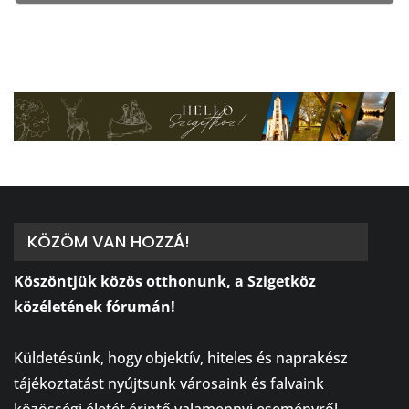
KÖZÖM VAN HOZZÁ!
Köszöntjük közös otthonunk, a Szigetköz
közéletének fórumán!
⠀
Küldetésünk, hogy objektív, hiteles és naprakész
tájékoztatást nyújtsunk városaink és falvaink
közösségi életét érintő valamennyi eseményről,