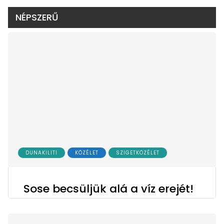
NÉPSZERŰ
DUNAKILITI
KÖZÉLET
SZIGETKÖZÉLET
Sose becsüljük alá a víz erejét!