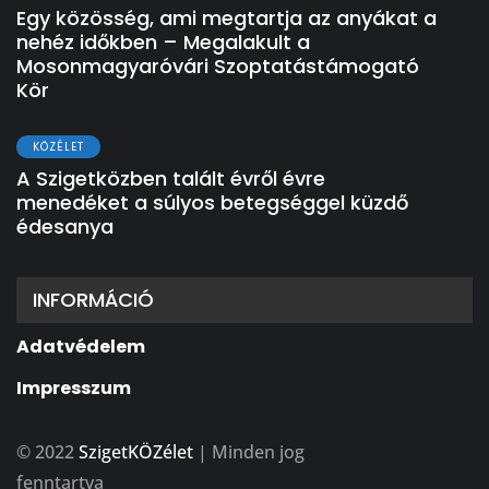
Egy közösség, ami megtartja az anyákat a
nehéz időkben – Megalakult a
Mosonmagyaróvári Szoptatástámogató
Kör
KÖZÉLET
A Szigetközben talált évről évre
menedéket a súlyos betegséggel küzdő
édesanya
INFORMÁCIÓ
Adatvédelem
Impresszum
© 2022
SzigetKÖZélet
| Minden jog
fenntartva