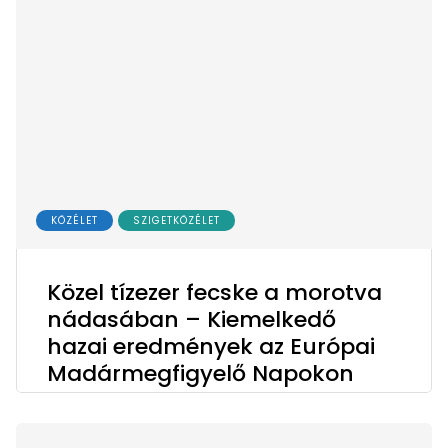
KÖZÉLET
SZIGETKÖZÉLET
Közel tízezer fecske a morotva
nádasában – Kiemelkedő
hazai eredmények az Európai
Madármegfigyelő Napokon