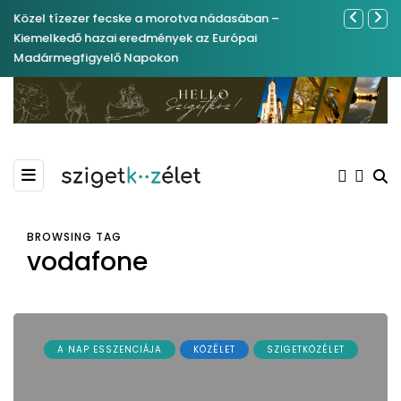
Közel tízezer fecske a morotva nádasában –
Ferenc Józs
Kiemelkedő hazai eredmények az Európai
nemrégibe
Madármegfigyelő Napokon
BROWSING TAG
vodafone
A NAP ESSZENCIÁJA
KÖZÉLET
SZIGETKÖZÉLET