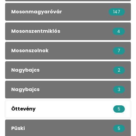
Mosonmagyaróvár
147
Mosonszentmiklós
4
Mosonszolnok
7
Nagybajcs
2
Nagybajcs
3
Öttevény
5
Püski
5