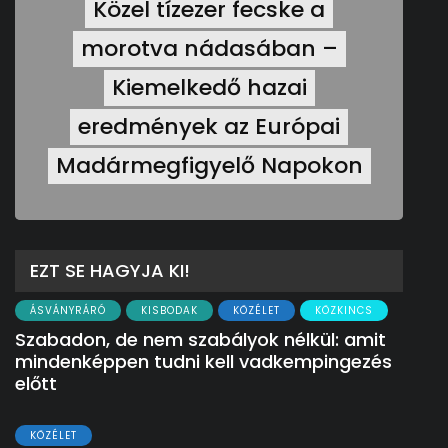
Közel tízezer fecske a
morotva nádasában –
Kiemelkedő hazai
eredmények az Európai
Madármegfigyelő Napokon
EZT SE HAGYJA KI!
ÁSVÁNYRÁRÓ
KISBODAK
KÖZÉLET
KÖZKINCS
Szabadon, de nem szabályok nélkül: amit
mindenképpen tudni kell vadkempingezés
előtt
KÖZÉLET