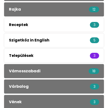
Rajka
12
Receptek
3
Szigetköz in English
5
Települések
3
Vámosszabadi
18
Várbalog
3
Vének
3