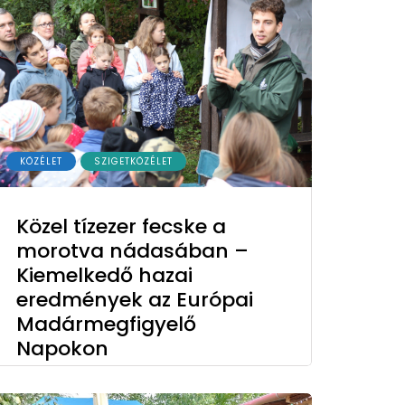
KÖZÉLET
SZIGETKÖZÉLET
Közel tízezer fecske a
morotva nádasában –
Kiemelkedő hazai
eredmények az Európai
Madármegfigyelő
Napokon