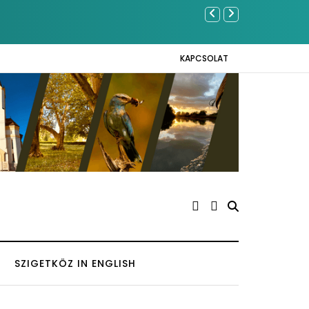
Közel tízezer f
Napokon
KAPCSOLAT
SZIGETKÖZ IN ENGLISH