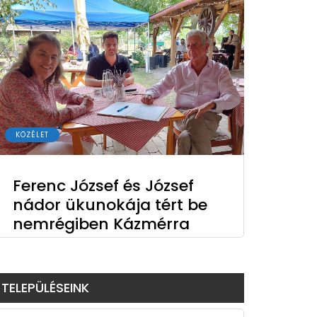
KÖZÉLET
Ferenc József és József
nádor ükunokája tért be
nemrégiben Kázmérra
TELEPÜLÉSEINK