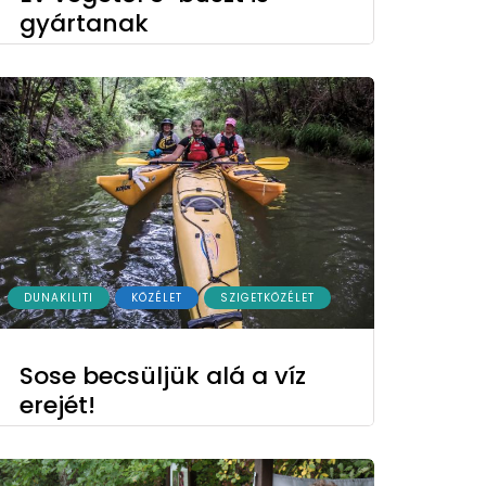
gyártanak
DUNAKILITI
KÖZÉLET
SZIGETKÖZÉLET
Sose becsüljük alá a víz
erejét!