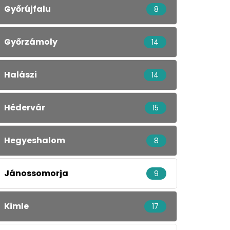
Győrújfalu
8
Győrzámoly
14
Halászi
14
Hédervár
15
Hegyeshalom
8
Jánossomorja
9
Kimle
17