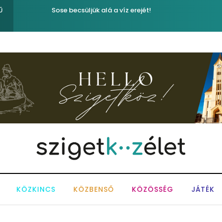
Sose becsüljük alá a víz erejét!
Ű
KÖZKINCS
KÖZBENSŐ
KÖZÖSSÉG
JÁTÉK