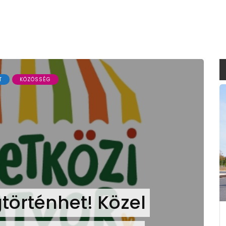
T
KÖZÖSSÉG
történhet! Közel