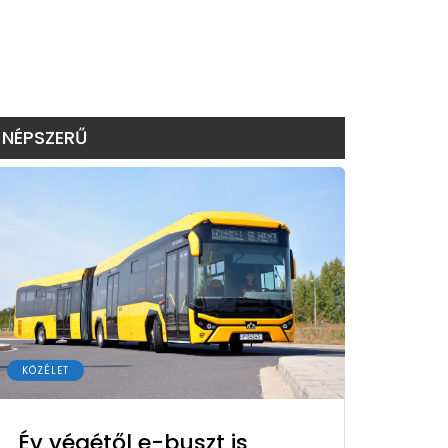
NÉPSZERŰ
KÖZÉLET
Év végétől e-buszt is