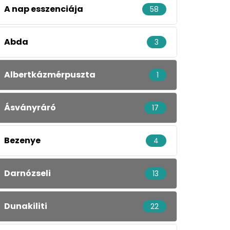
A nap esszenciája
58
Abda
3
Albertkázmérpuszta
1
Ásványráró
17
Bezenye
4
Darnózseli
13
Dunakiliti
22