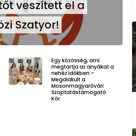
őt veszített el a
özi Szatyor!
Egy közösség, ami
megtartja az anyákat a
nehéz időkben –
Megalakult a
Mosonmagyaróvári
Szoptatástámogató
Kör