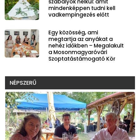
szabályok nélkül: amit
mindenképpen tudni kell
vadkempingezés előtt
Egy közösség, ami
megtartja az anyákat a
nehéz időkben – Megalakult
a Mosonmagyaróvári
Szoptatástámogató Kör
NÉPSZERŰ