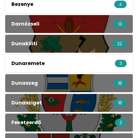
Bezenye
4
Darnózseli
13
Dunakiliti
22
Dunaremete
3
Dunaszeg
18
Dunasziget
18
Feketeerdő
2