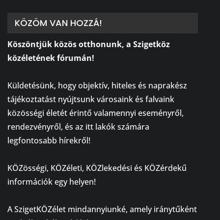
KÖZÖM VAN HOZZÁ!
Köszöntjük közös otthonunk, a Szigetköz
közéletének fórumán!
⠀
Küldetésünk, hogy objektív, hiteles és naprakész
tájékoztatást nyújtsunk városaink és falvaink
közösségi életét érintő valamennyi eseményről,
rendezvényről, és az itt lakók számára
legfontosabb hírekről!
⠀
KÖZösségi, KÖZéleti, KÖZlekedési és KÖZérdekű
információk egy helyen!
⠀
A SzigetKÖZélet mindannyiunké, amely iránytűként