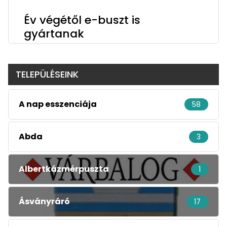
Év végétől e-buszt is
gyártanak
TELEPÜLÉSEINK
A nap esszenciája
58
Abda
3
Albertkázmérpuszta
1
Ásványráró
17