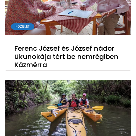
KÖZÉLET
Ferenc József és József nádor
ükunokája tért be nemrégiben
Kázmérra