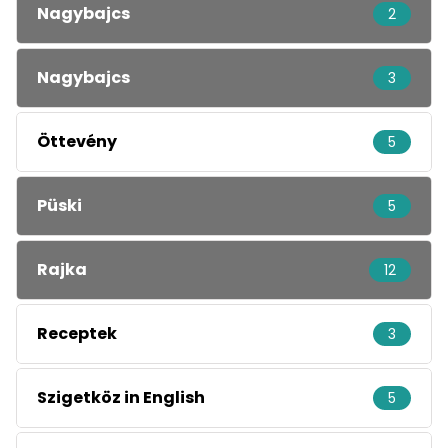
Nagybajcs
2
Nagybajcs
3
Öttevény
5
Püski
5
Rajka
12
Receptek
3
Szigetköz in English
5