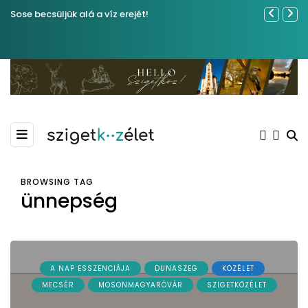
Sose becsüljük alá a víz erejét!
Közel tíze
Kiemelkedő
Madármegf
BROWSING TAG
ünnepség
A NAP ESSZENCIÁJA
DUNASZEG
KÖZÉLET
MECSÉR
MOSONMAGYARÓVÁR
SZIGETKÖZÉLET