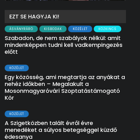
EZT SE HAGYJA KI!
ÁSVÁNYRÁRÓ
KISBODAK
KÖZÉLET
KÖZKINCS
Szabadon, de nem szabályok nélkül: amit
mindenképpen tudni kell vadkempingezés
előtt
KÖZÉLET
Egy közösség, ami megtartja az anyákat a
nehéz időkben – Megalakult a
Mosonmagyaróvári Szoptatástámogató
Kör
KÖZÉLET
A Szigetközben talált évről évre
menedéket a súlyos betegséggel küzdő
édesanya