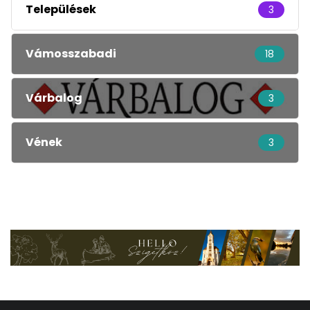
Települések
3
Vámosszabadi
18
Várbalog
3
Vének
3