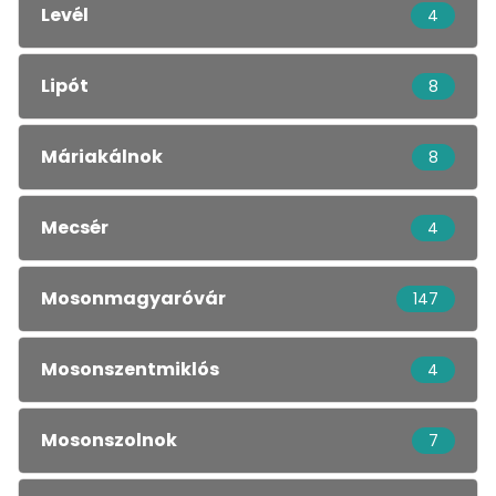
Levél
4
Lipót
8
Máriakálnok
8
Mecsér
4
Mosonmagyaróvár
147
Mosonszentmiklós
4
Mosonszolnok
7