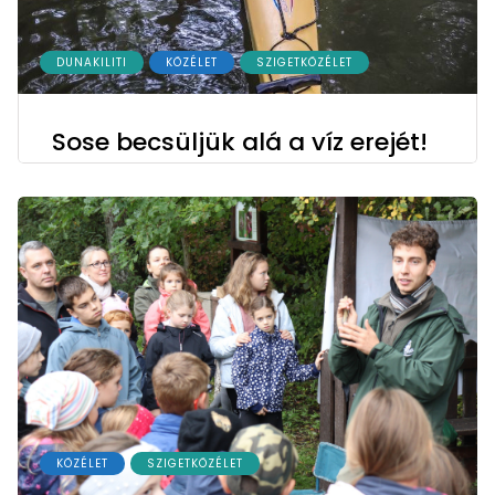
DUNAKILITI
KÖZÉLET
SZIGETKÖZÉLET
Sose becsüljük alá a víz erejét!
KÖZÉLET
SZIGETKÖZÉLET