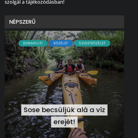
szolgál a tájékozódásban!
NÉPSZERŰ
DUNAKILITI
KÖZÉLET
SZIGETKÖZÉLET
Sose becsüljük alá a víz
erejét!