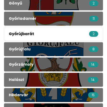
Gönyű
2
Győrladamér
11
Győrújbarát
2
Győrújfalu
8
Győrzámoly
14
Halászi
14
Hédervár
15