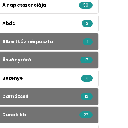
A nap esszenciája
58
Abda
3
Albertkázmérpuszta
1
Ásványráró
17
Bezenye
4
Darnózseli
13
Dunakiliti
22