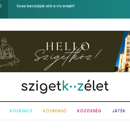
Közel tízezer fecske a morotva nádasában – Kiemelkedő 
Ű
Napokon
KÖZKINCS
KÖZBENSŐ
KÖZÖSSÉG
JÁTÉK