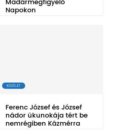
Madármegfigyelő
Napokon
KÖZÉLET
Ferenc József és József
nádor ükunokája tért be
nemrégiben Kázmérra