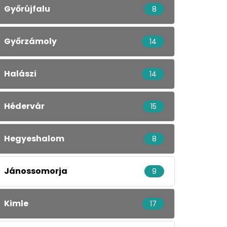
Győrújfalu
8
Győrzámoly
14
Halászi
14
Hédervár
15
Hegyeshalom
8
Jánossomorja
9
Kimle
17