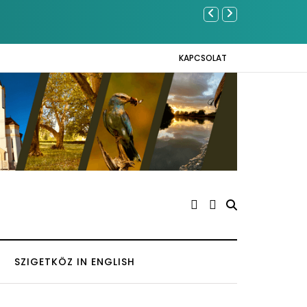
hazai eredmények az Európai Madármegfigyelő
Ferenc József é
KAPCSOLAT
SZIGETKÖZ IN ENGLISH