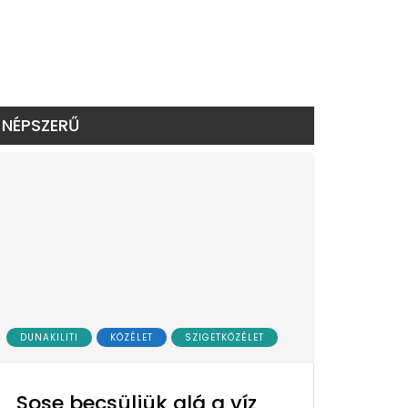
NÉPSZERŰ
DUNAKILITI
KÖZÉLET
SZIGETKÖZÉLET
Sose becsüljük alá a víz