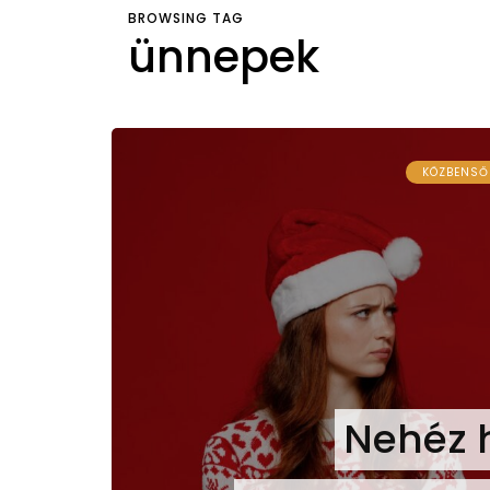
BROWSING TAG
ünnepek
KÖZBENSŐ
Nehéz 