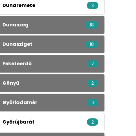
Dunaremete
3
Dunaszeg
18
Dunasziget
18
Feketeerdő
2
Gönyű
2
Győrladamér
11
Győrújbarát
2