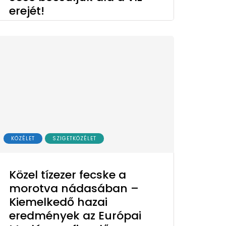
erejét!
KÖZÉLET
SZIGETKÖZÉLET
Közel tízezer fecske a
morotva nádasában –
Kiemelkedő hazai
eredmények az Európai