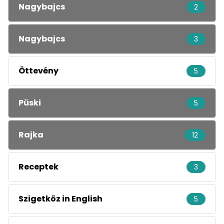
Nagybajcs
2
Nagybajcs
3
Öttevény
5
Püski
5
Rajka
12
Receptek
3
Szigetköz in English
5