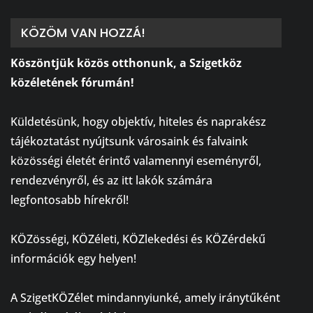
KÖZÖM VAN HOZZÁ!
Köszöntjük közös otthonunk, a Szigetköz
közéletének fórumán!
⠀
Küldetésünk, hogy objektív, hiteles és naprakész
tájékoztatást nyújtsunk városaink és falvaink
közösségi életét érintő valamennyi eseményről,
rendezvényről, és az itt lakók számára
legfontosabb hírekről!
⠀
KÖZösségi, KÖZéleti, KÖZlekedési és KÖZérdekű
információk egy helyen!
⠀
A SzigetKÖZélet mindannyiunké, amely iránytűként