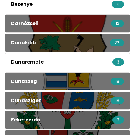
Bezenye
4
Darnózseli
13
Dunakiliti
22
Dunaremete
3
Dunaszeg
18
Dunasziget
18
Feketeerdő
2