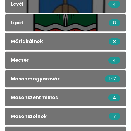
Levél
4
Lipót
8
Máriakálnok
8
Mecsér
4
Mosonmagyaróvár
147
Mosonszentmiklós
4
Mosonszolnok
7