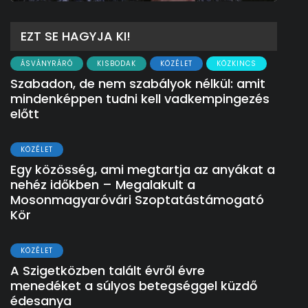
EZT SE HAGYJA KI!
ÁSVÁNYRÁRÓ
KISBODAK
KÖZÉLET
KÖZKINCS
Szabadon, de nem szabályok nélkül: amit
mindenképpen tudni kell vadkempingezés
előtt
KÖZÉLET
Egy közösség, ami megtartja az anyákat a
nehéz időkben – Megalakult a
Mosonmagyaróvári Szoptatástámogató
Kör
KÖZÉLET
A Szigetközben talált évről évre
menedéket a súlyos betegséggel küzdő
édesanya