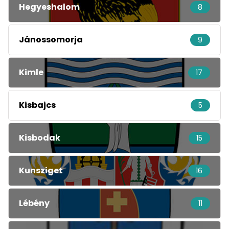
Hegyeshalom
8
Jánossomorja
9
Kimle
17
Kisbajcs
5
Kisbodak
15
Kunsziget
16
Lébény
11