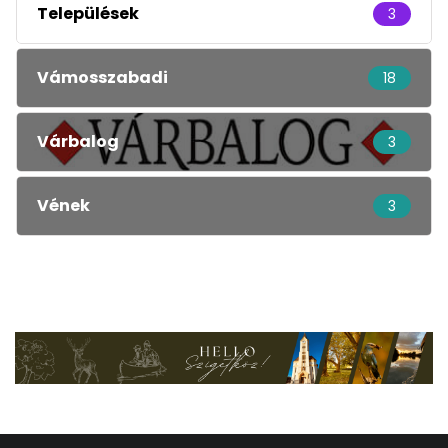
Települések
3
Vámosszabadi
18
Várbalog
3
Vének
3