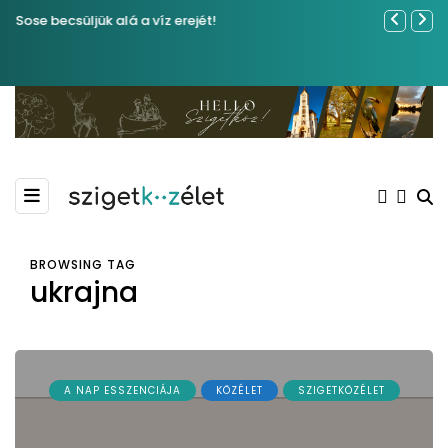
Sose becsüljük alá a víz erejét!
Közel tíze
Kiemelkedő
Madármegf
BROWSING TAG
ukrajna
A NAP ESSZENCIÁJA
KÖZÉLET
SZIGETKÖZÉLET