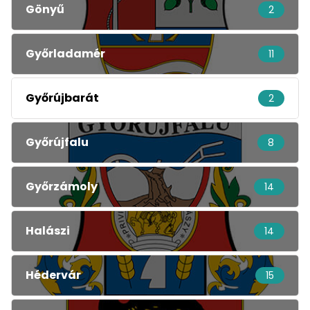
Gönyű
2
Győrladamér
11
Győrújbarát
2
Győrújfalu
8
Győrzámoly
14
Halászi
14
Hédervár
15