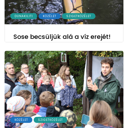
DUNAKILITI
KÖZÉLET
SZIGETKÖZÉLET
Sose becsüljük alá a víz erejét!
KÖZÉLET
SZIGETKÖZÉLET