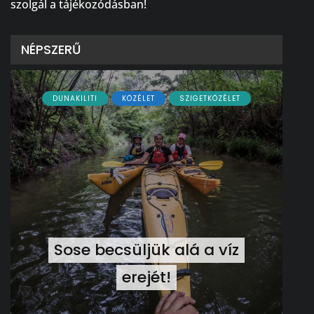
szolgál a tájékozódásban!
NÉPSZERŰ
DUNAKILITI
KÖZÉLET
SZIGETKÖZÉLET
Sose becsüljük alá a víz
erejét!