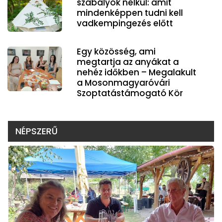
szabályok nélkül: amit
mindenképpen tudni kell
vadkempingezés előtt
Egy közösség, ami
megtartja az anyákat a
nehéz időkben – Megalakult
a Mosonmagyaróvári
Szoptatástámogató Kör
NÉPSZERŰ