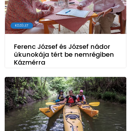
KÖZÉLET
Ferenc József és József nádor
ükunokája tért be nemrégiben
Kázmérra