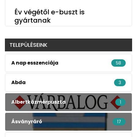
Év végétől e-buszt is
gyártanak
TELEPÜLÉSEINK
A nap esszenciája
58
Abda
3
Albertkázmérpuszta
1
Ásványráró
17