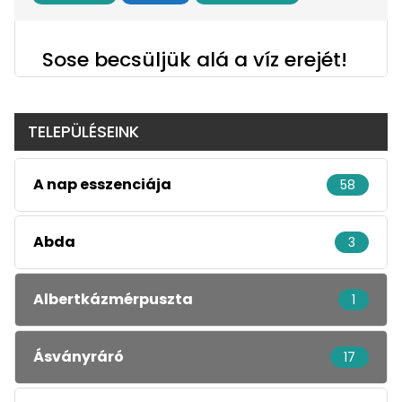
Sose becsüljük alá a víz erejét!
TELEPÜLÉSEINK
A nap esszenciája
58
Abda
3
Albertkázmérpuszta
1
Ásványráró
17