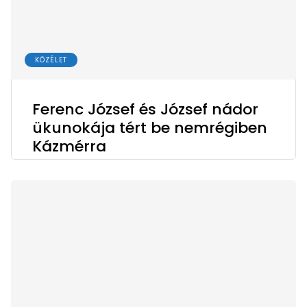
KÖZÉLET
Ferenc József és József nádor
ükunokája tért be nemrégiben
Kázmérra