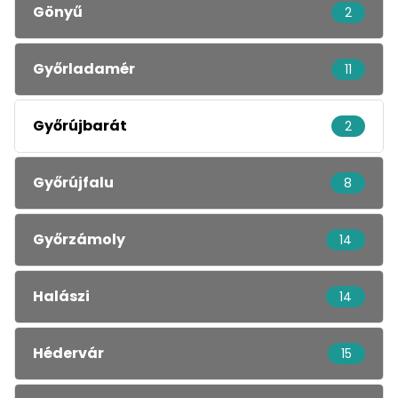
Gönyű
2
Győrladamér
11
Győrújbarát
2
Győrújfalu
8
Győrzámoly
14
Halászi
14
Hédervár
15