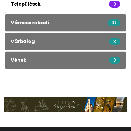
Települések
3
Vámosszabadi
18
Várbalog
3
Vének
3