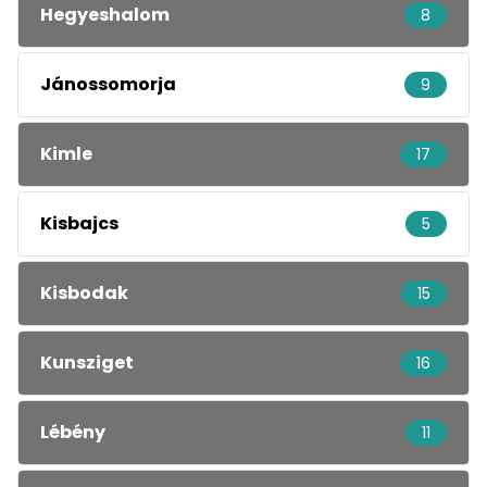
Hegyeshalom
8
Jánossomorja
9
Kimle
17
Kisbajcs
5
Kisbodak
15
Kunsziget
16
Lébény
11