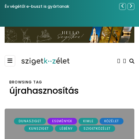
Év végétől e-buszt is gyártanak
Közel tíze
Kiemelkedő
Madármegf
BROWSING TAG
újrahasznosítás
DUNASZIGET
ESEMÉNYEK
KIMLE
KÖZÉLET
KUNSZIGET
LÉBÉNY
SZIGETKÖZÉLET