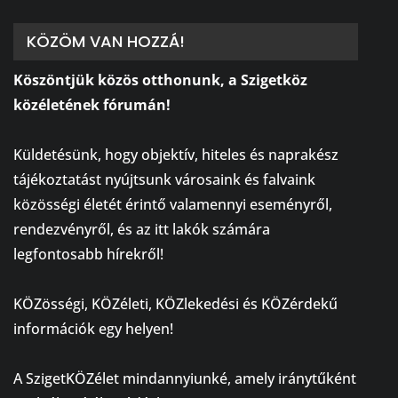
KÖZÖM VAN HOZZÁ!
Köszöntjük közös otthonunk, a Szigetköz
közéletének fórumán!
⠀
Küldetésünk, hogy objektív, hiteles és naprakész
tájékoztatást nyújtsunk városaink és falvaink
közösségi életét érintő valamennyi eseményről,
rendezvényről, és az itt lakók számára
legfontosabb hírekről!
⠀
KÖZösségi, KÖZéleti, KÖZlekedési és KÖZérdekű
információk egy helyen!
⠀
A SzigetKÖZélet mindannyiunké, amely iránytűként