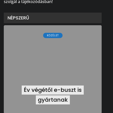
szolgál a tájékozódásban!
NÉPSZERŰ
KÖZÉLET
Év végétől e-buszt is
gyártanak