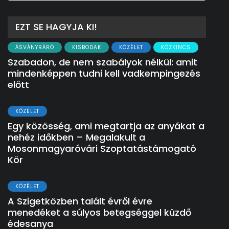
EZT SE HAGYJA KI!
ÁSVÁNYRÁRÓ
KISBODAK
KÖZÉLET
KÖZKINCS
Szabadon, de nem szabályok nélkül: amit
mindenképpen tudni kell vadkempingezés
előtt
KÖZÉLET
Egy közösség, ami megtartja az anyákat a
nehéz időkben – Megalakult a
Mosonmagyaróvári Szoptatástámogató
Kör
KÖZÉLET
A Szigetközben talált évről évre
menedéket a súlyos betegséggel küzdő
édesanya