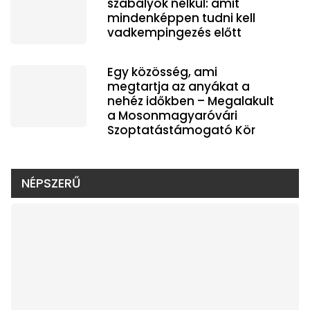
szabályok nélkül: amit
mindenképpen tudni kell
vadkempingezés előtt
Egy közösség, ami
megtartja az anyákat a
nehéz időkben – Megalakult
a Mosonmagyaróvári
Szoptatástámogató Kör
NÉPSZERŰ