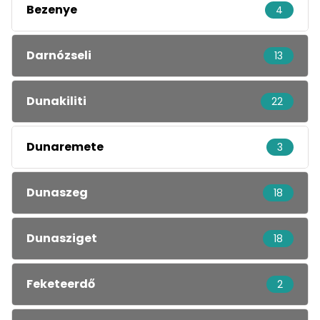
Bezenye
4
Darnózseli
13
Dunakiliti
22
Dunaremete
3
Dunaszeg
18
Dunasziget
18
Feketeerdő
2