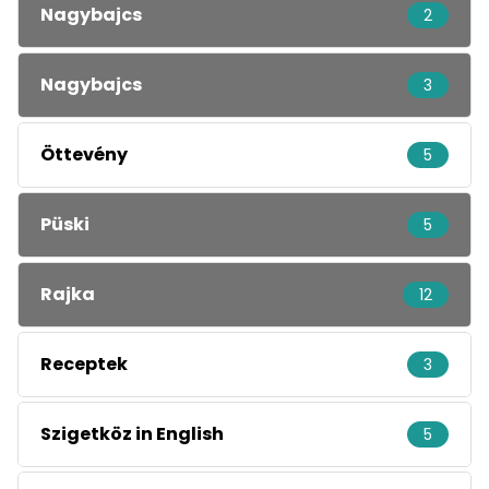
Nagybajcs
2
Nagybajcs
3
Öttevény
5
Püski
5
Rajka
12
Receptek
3
Szigetköz in English
5