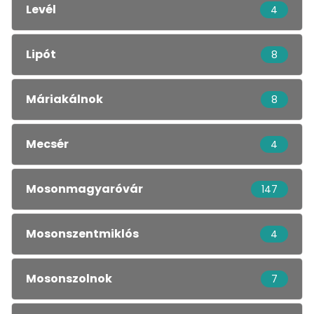
Levél
4
Lipót
8
Máriakálnok
8
Mecsér
4
Mosonmagyaróvár
147
Mosonszentmiklós
4
Mosonszolnok
7