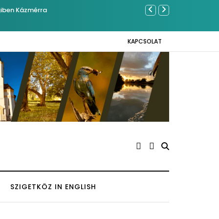
giben Kázmérra
Év végétől e-
KAPCSOLAT
SZIGETKÖZ IN ENGLISH