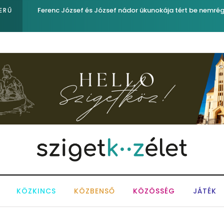
igyelő
Ferenc József és József nádor ükunokája tért be nemré
ERŰ
KÖZKINCS
KÖZBENSŐ
KÖZÖSSÉG
JÁTÉK