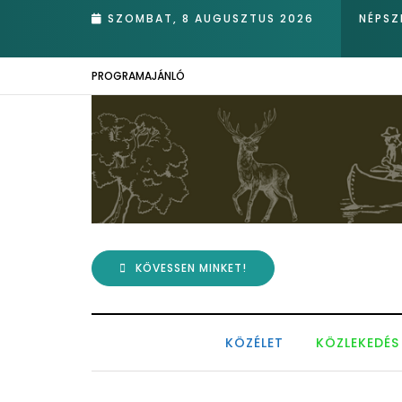
va nádasában – Kiemelkedő hazai eredmények az Európai Madármegf
SZOMBAT, 8 AUGUSZTUS 2026
NÉPSZ
PROGRAMAJÁNLÓ
KÖVESSEN MINKET!
KÖZÉLET
KÖZLEKEDÉS