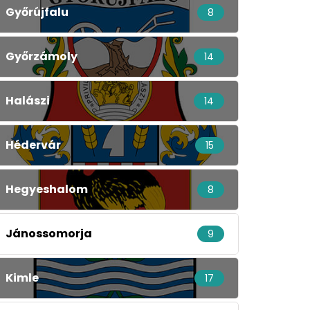
Győrújfalu
8
Győrzámoly
14
Halászi
14
Hédervár
15
Hegyeshalom
8
Jánossomorja
9
Kimle
17