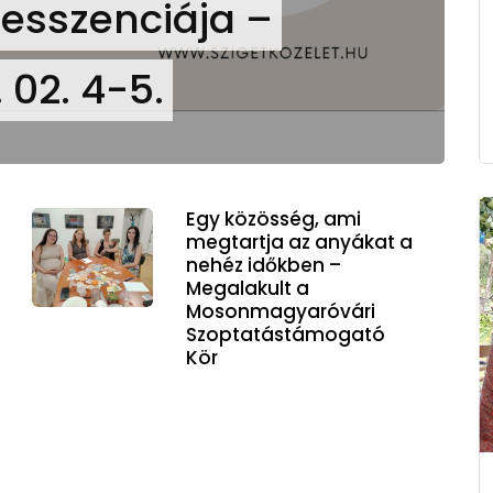
 esszenciája –
 02. 4-5.
Egy közösség, ami
megtartja az anyákat a
nehéz időkben –
Megalakult a
Mosonmagyaróvári
Szoptatástámogató
Kör