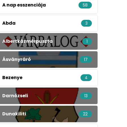
A nap esszenciája
58
Abda
3
Albertkázmérpuszta
1
Ásványráró
17
Bezenye
4
Darnózseli
13
Dunakiliti
22