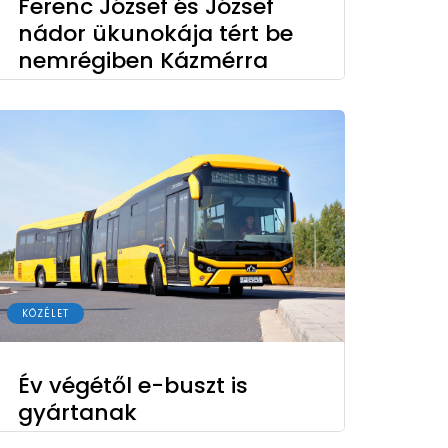
Ferenc József és József
nádor ükunokája tért be
nemrégiben Kázmérra
KÖZÉLET
Év végétől e-buszt is
gyártanak