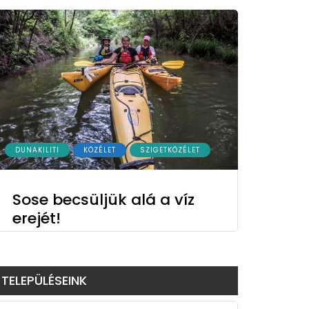
DUNAKILITI
KÖZÉLET
SZIGETKÖZÉLET
Sose becsüljük alá a víz
erejét!
TELEPÜLÉSEINK