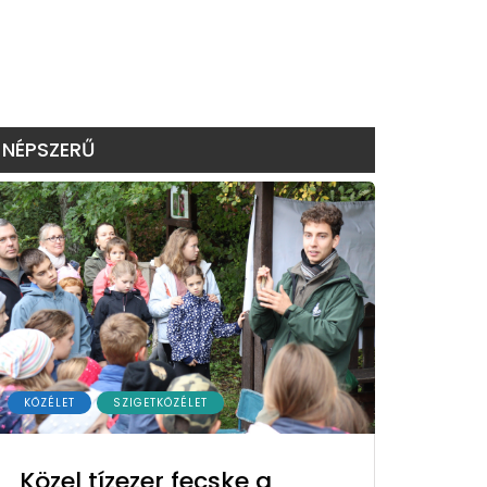
NÉPSZERŰ
KÖZÉLET
SZIGETKÖZÉLET
Közel tízezer fecske a