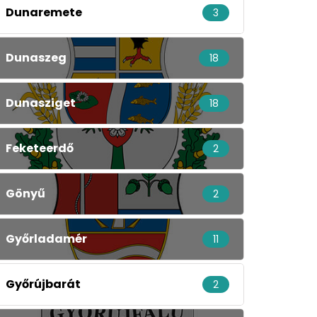
Dunaremete
3
Dunaszeg
18
Dunasziget
18
Feketeerdő
2
Gönyű
2
Győrladamér
11
Győrújbarát
2