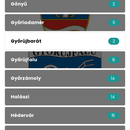
Gönyű
2
Győrladamér
11
Győrújbarát
2
Győrújfalu
8
Győrzámoly
14
Halászi
14
Hédervár
15