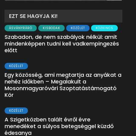
EZT SE HAGYJA KI!
ÁSVÁNYRÁRÓ
KISBODAK
KÖZÉLET
KÖZKINCS
Szabadon, de nem szabályok nélkül: amit
mindenképpen tudni kell vadkempingezés
előtt
KÖZÉLET
Egy közösség, ami megtartja az anyákat a
nehéz időkben – Megalakult a
Mosonmagyaróvári Szoptatástámogató
Kör
KÖZÉLET
A Szigetközben talált évről évre
menedéket a súlyos betegséggel küzdő
édesanya