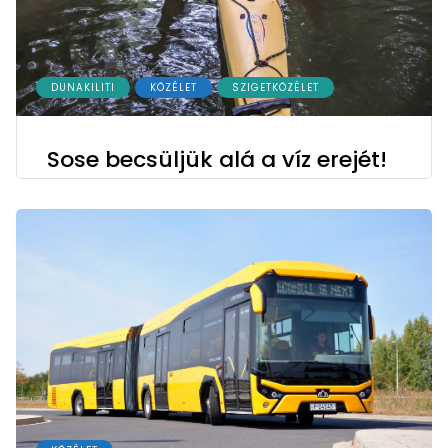
DUNAKILITI
KÖZÉLET
SZIGETKÖZÉLET
Sose becsüljük alá a víz erejét!