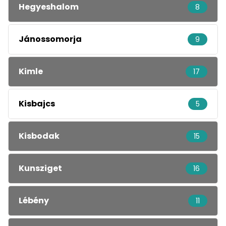
Hegyeshalom
8
Jánossomorja
9
Kimle
17
Kisbajcs
5
Kisbodak
15
Kunsziget
16
Lébény
11