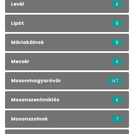
Levél
4
Lipót
8
Máriakálnok
8
Mecsér
4
Mosonmagyaróvár
147
Mosonszentmiklós
4
Mosonszolnok
7