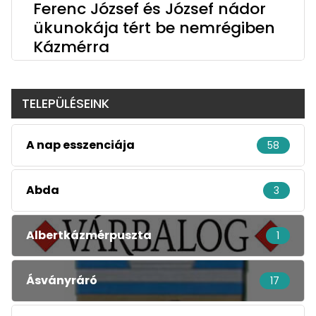
Ferenc József és József nádor
ükunokája tért be nemrégiben
Kázmérra
TELEPÜLÉSEINK
A nap esszenciája
58
Abda
3
Albertkázmérpuszta
1
Ásványráró
17