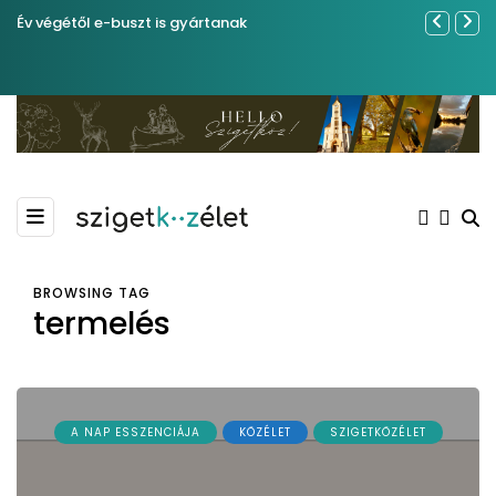
Év végétől e-buszt is gyártanak
Közel tíze
Kiemelkedő
Madármegf
BROWSING TAG
termelés
A NAP ESSZENCIÁJA
KÖZÉLET
SZIGETKÖZÉLET