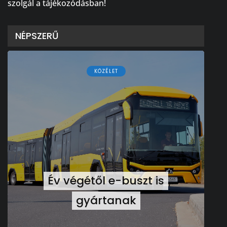
szolgál a tájékozódásban!
NÉPSZERŰ
KÖZÉLET
Év végétől e-buszt is
gyártanak