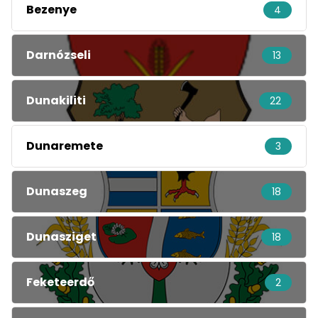
Bezenye
4
Darnózseli
13
Dunakiliti
22
Dunaremete
3
Dunaszeg
18
Dunasziget
18
Feketeerdő
2