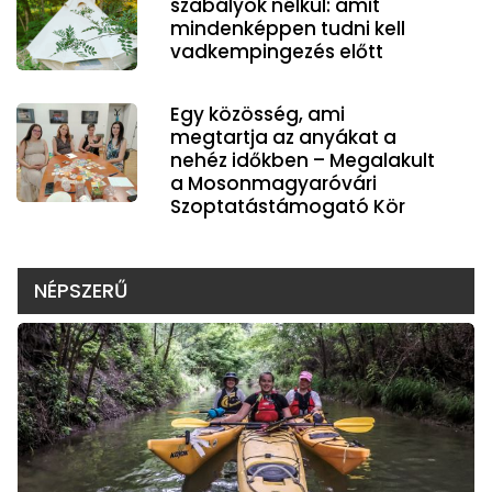
szabályok nélkül: amit
mindenképpen tudni kell
vadkempingezés előtt
Egy közösség, ami
megtartja az anyákat a
nehéz időkben – Megalakult
a Mosonmagyaróvári
Szoptatástámogató Kör
NÉPSZERŰ