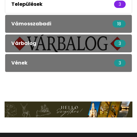
Települések
3
Vámosszabadi
18
Várbalog
3
Vének
3