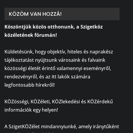
KÖZÖM VAN HOZZÁ!
Köszöntjük közös otthonunk, a Szigetköz
közéletének fórumán!
⠀
Küldetésünk, hogy objektív, hiteles és naprakész
tájékoztatást nyújtsunk városaink és falvaink
közösségi életét érintő valamennyi eseményről,
rendezvényről, és az itt lakók számára
legfontosabb hírekről!
⠀
KÖZösségi, KÖZéleti, KÖZlekedési és KÖZérdekű
információk egy helyen!
⠀
A SzigetKÖZélet mindannyiunké, amely iránytűként