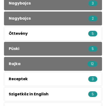
Nagybajcs
3
Nagybajcs
2
Öttevény
5
Püski
5
Rajka
12
Receptek
3
Szigetköz in English
5