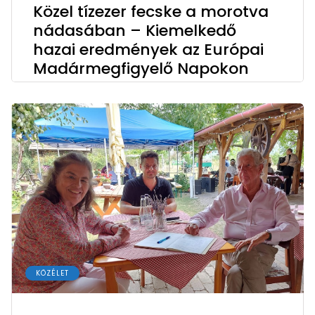
Közel tízezer fecske a morotva
nádasában – Kiemelkedő
hazai eredmények az Európai
Madármegfigyelő Napokon
KÖZÉLET