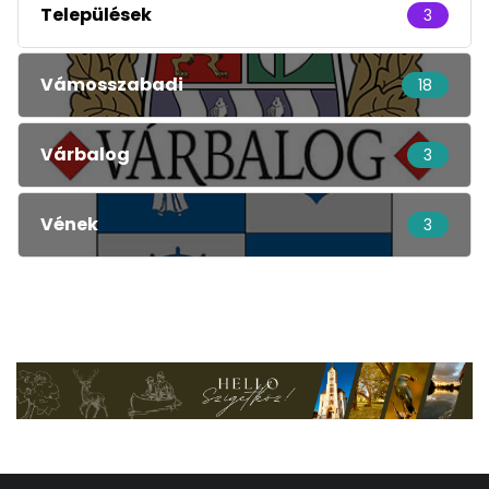
Települések
3
Vámosszabadi
18
Várbalog
3
Vének
3