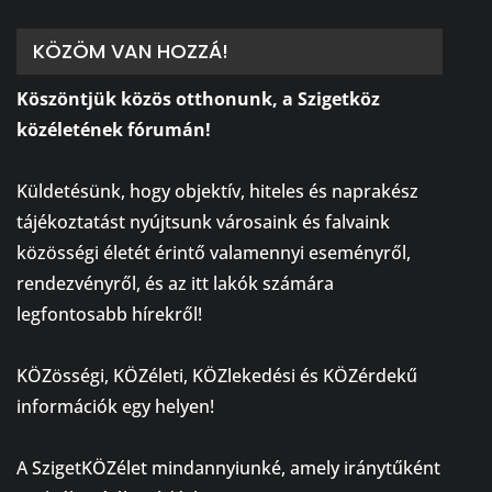
KÖZÖM VAN HOZZÁ!
Köszöntjük közös otthonunk, a Szigetköz
közéletének fórumán!
⠀
Küldetésünk, hogy objektív, hiteles és naprakész
tájékoztatást nyújtsunk városaink és falvaink
közösségi életét érintő valamennyi eseményről,
rendezvényről, és az itt lakók számára
legfontosabb hírekről!
⠀
KÖZösségi, KÖZéleti, KÖZlekedési és KÖZérdekű
információk egy helyen!
⠀
A SzigetKÖZélet mindannyiunké, amely iránytűként