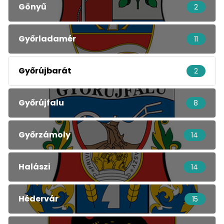
Gönyű
2
Győrladamér
11
Győrújbarát
2
Győrújfalu
8
Győrzámoly
14
Halászi
14
Hédervár
15