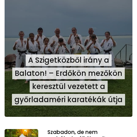
A Szigetközből irány a
Balaton! – Erdőkön mezőkön
keresztül vezetett a
győrladaméri karatékák útja
Szabadon, de nem