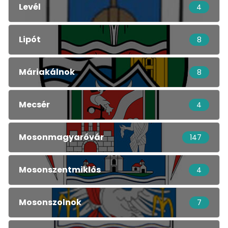
Levél
4
Lipót
8
Máriakálnok
8
Mecsér
4
Mosonmagyaróvár
147
Mosonszentmiklós
4
Mosonszolnok
7