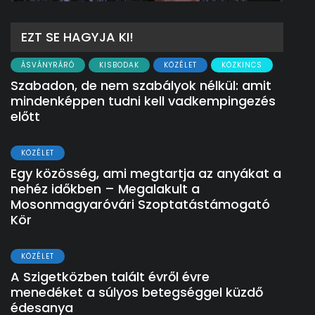
EZT SE HAGYJA KI!
ÁSVÁNYRÁRÓ
KISBODAK
KÖZÉLET
KÖZKINCS
Szabadon, de nem szabályok nélkül: amit
mindenképpen tudni kell vadkempingezés
előtt
KÖZÉLET
Egy közösség, ami megtartja az anyákat a
nehéz időkben – Megalakult a
Mosonmagyaróvári Szoptatástámogató
Kör
KÖZÉLET
A Szigetközben talált évről évre
menedéket a súlyos betegséggel küzdő
édesanya