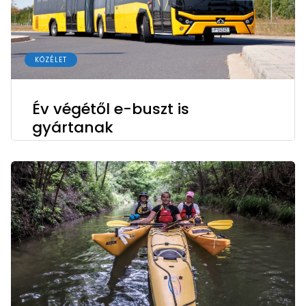
KÖZÉLET
Év végétől e-buszt is
gyártanak