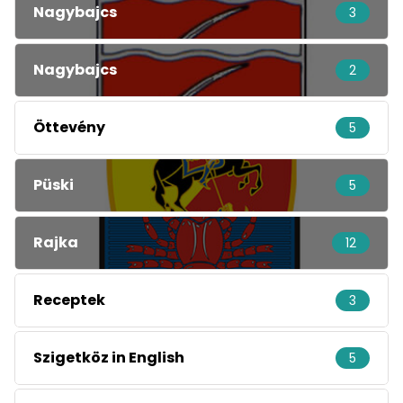
Nagybajcs
3
Nagybajcs
2
Öttevény
5
Püski
5
Rajka
12
Receptek
3
Szigetköz in English
5