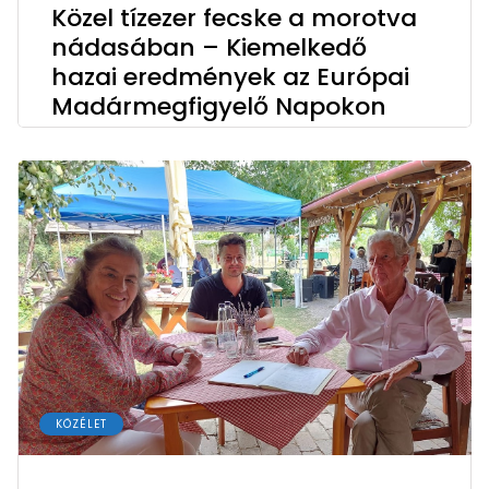
Közel tízezer fecske a morotva
nádasában – Kiemelkedő
hazai eredmények az Európai
Madármegfigyelő Napokon
KÖZÉLET