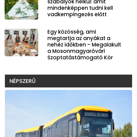
szabályok nélkül: amit
mindenképpen tudni kell
vadkempingezés előtt
Egy közösség, ami
megtartja az anyákat a
nehéz időkben – Megalakult
a Mosonmagyaróvári
Szoptatástámogató Kör
NÉPSZERŰ