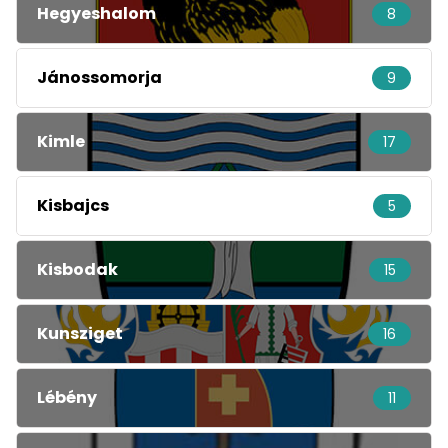
Hegyeshalom
8
Jánossomorja
9
Kimle
17
Kisbajcs
5
Kisbodak
15
Kunsziget
16
Lébény
11