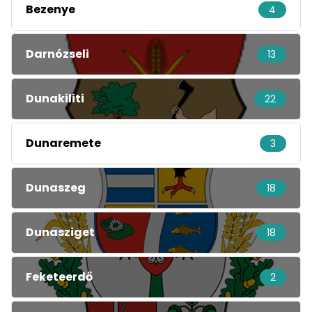
Bezenye
4
Darnózseli
13
Dunakiliti
22
Dunaremete
3
Dunaszeg
18
Dunasziget
18
Feketeerdő
2