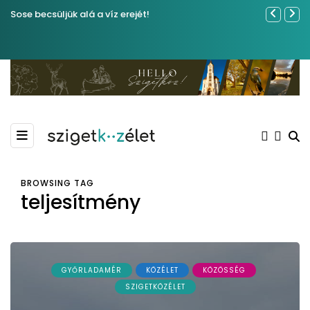
Sose becsüljük alá a víz erejét!
Közel tíze
Kiemelkedő
Madármegf
BROWSING TAG
teljesítmény
GYŐRLADAMÉR
KÖZÉLET
KÖZÖSSÉG
SZIGETKÖZÉLET