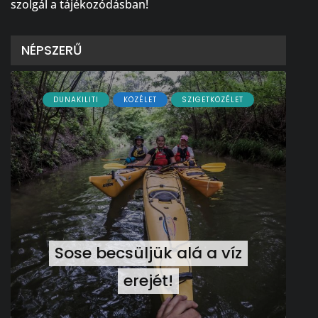
szolgál a tájékozódásban!
NÉPSZERŰ
DUNAKILITI
KÖZÉLET
SZIGETKÖZÉLET
Sose becsüljük alá a víz
erejét!