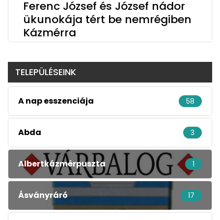
Ferenc József és József nádor
ükunokája tért be nemrégiben
Kázmérra
TELEPÜLÉSEINK
A nap esszenciája
58
Abda
3
Albertkázmérpuszta
1
Ásványráró
17