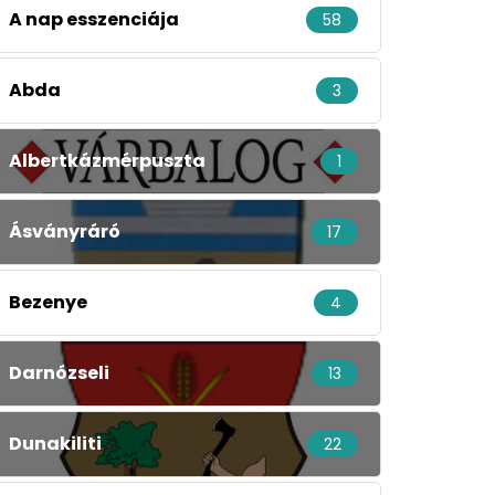
A nap esszenciája
58
Abda
3
Albertkázmérpuszta
1
Ásványráró
17
Bezenye
4
Darnózseli
13
Dunakiliti
22