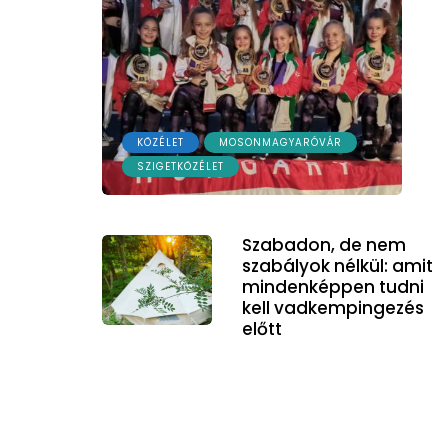
KÖZÉLET
MOSONMAGYARÓVÁR
SZIGETKÖZÉLET
Szabadon, de nem
szabályok nélkül: amit
mindenképpen tudni
kell vadkempingezés
előtt