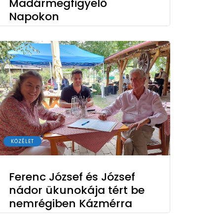
Madármegfigyelő
Napokon
KÖZÉLET
Ferenc József és József
nádor ükunokája tért be
nemrégiben Kázmérra