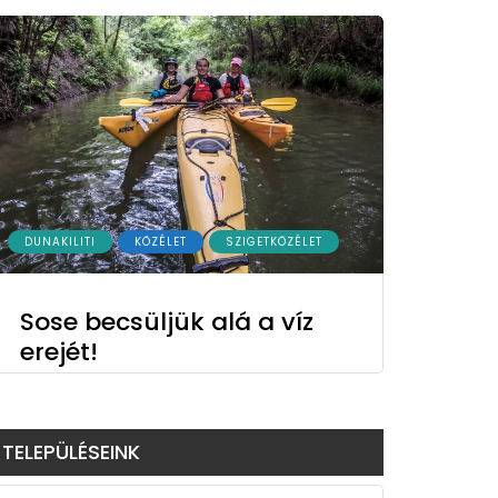
DUNAKILITI
KÖZÉLET
SZIGETKÖZÉLET
Sose becsüljük alá a víz
erejét!
TELEPÜLÉSEINK