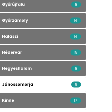
Győrújfalu
8
Győrzámoly
14
Halászi
14
Hédervár
15
Hegyeshalom
8
Jánossomorja
9
Kimle
17