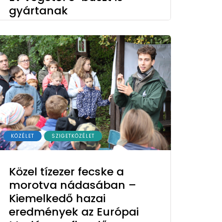
gyártanak
KÖZÉLET
SZIGETKÖZÉLET
Közel tízezer fecske a
morotva nádasában –
Kiemelkedő hazai
eredmények az Európai