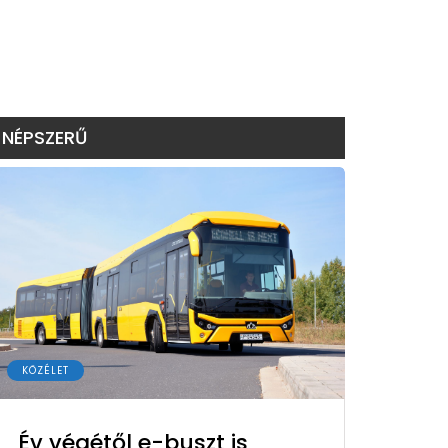
NÉPSZERŰ
KÖZÉLET
Év végétől e-buszt is