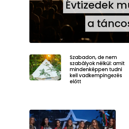
Évtizedek m
a tánco
Szabadon, de nem
szabályok nélkül: amit
mindenképpen tudni
kell vadkempingezés
előtt