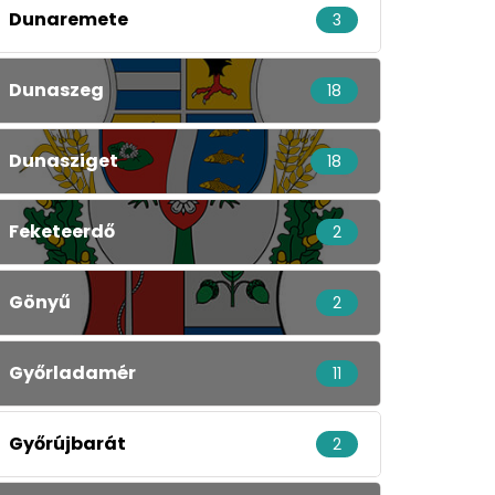
Dunaremete
3
Dunaszeg
18
Dunasziget
18
Feketeerdő
2
Gönyű
2
Győrladamér
11
Győrújbarát
2