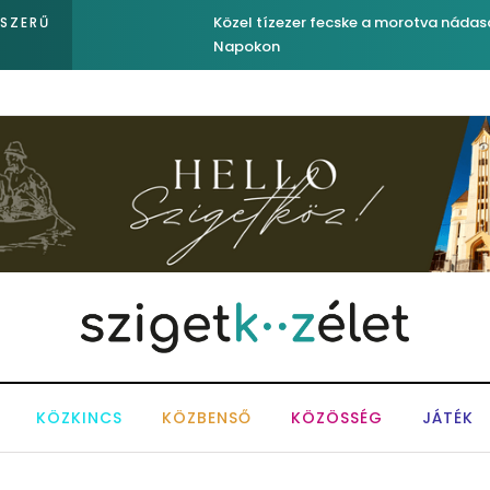
Közel tízezer fecske a morotva nádasában – Kiemel
PSZERŰ
Napokon
KÖZKINCS
KÖZBENSŐ
KÖZÖSSÉG
JÁTÉK