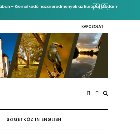
kedő hazai eredmények az Európai Madármegfigyelő
Ferenc Józ
KAPCSOLAT
SZIGETKÖZ IN ENGLISH