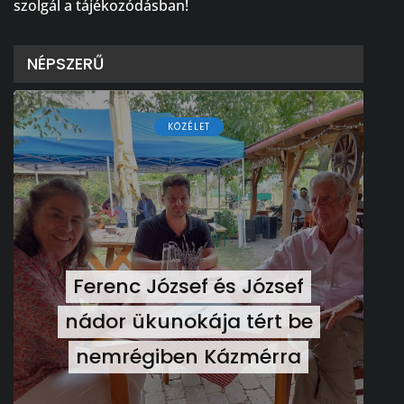
szolgál a tájékozódásban!
NÉPSZERŰ
KÖZÉLET
Ferenc József és József
nádor ükunokája tért be
nemrégiben Kázmérra