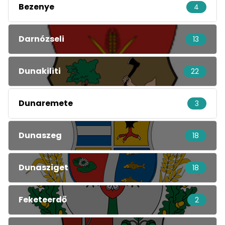
Bezenye
4
Darnózseli
13
Dunakiliti
22
Dunaremete
3
Dunaszeg
18
Dunasziget
18
Feketeerdő
2