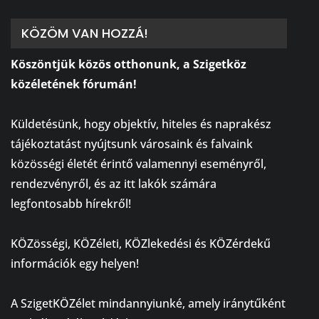
KÖZÖM VAN HOZZÁ!
Köszöntjük közös otthonunk, a Szigetköz
közéletének fórumán!
⠀
Küldetésünk, hogy objektív, hiteles és naprakész
tájékoztatást nyújtsunk városaink és falvaink
közösségi életét érintő valamennyi eseményről,
rendezvényről, és az itt lakók számára
legfontosabb hírekről!
⠀
KÖZösségi, KÖZéleti, KÖZlekedési és KÖZérdekű
információk egy helyen!
⠀
A SzigetKÖZélet mindannyiunké, amely iránytűként