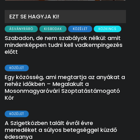
EZT SE HAGYJA KI!
ÁSVÁNYRÁRÓ
KISBODAK
KÖZÉLET
KÖZKINCS
Szabadon, de nem szabályok nélkül: amit
mindenképpen tudni kell vadkempingezés
előtt
KÖZÉLET
Egy közösség, ami megtartja az anyákat a
nehéz időkben – Megalakult a
Mosonmagyaróvári Szoptatástámogató
Kör
KÖZÉLET
A Szigetközben talált évről évre
menedéket a súlyos betegséggel küzdő
édesanya