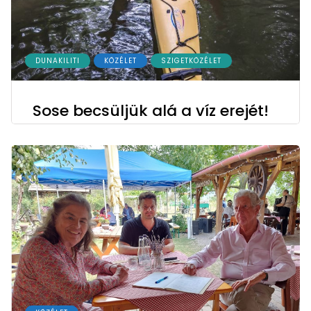
DUNAKILITI
KÖZÉLET
SZIGETKÖZÉLET
Sose becsüljük alá a víz erejét!