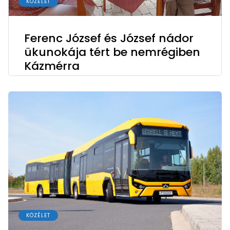
KÖZÉLET
Ferenc József és József nádor
ükunokája tért be nemrégiben
Kázmérra
KÖZÉLET