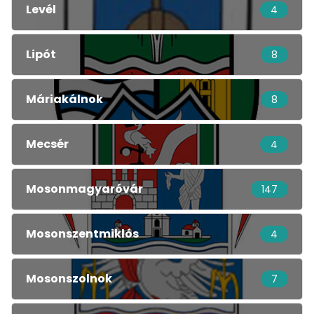
Levél
4
Lipót
8
Máriakálnok
8
Mecsér
4
Mosonmagyaróvár
147
Mosonszentmiklós
4
Mosonszolnok
7