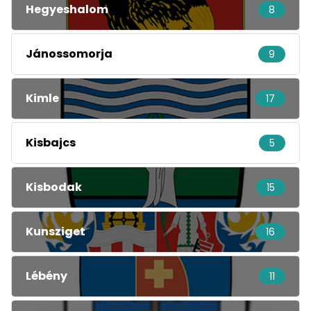
Hegyeshalom
8
Jánossomorja
9
Kimle
17
Kisbajcs
5
Kisbodak
15
Kunsziget
16
Lébény
11