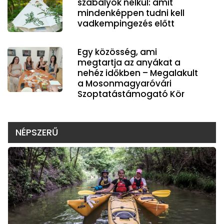
szabályok nélkül: amit
mindenképpen tudni kell
vadkempingezés előtt
Egy közösség, ami
megtartja az anyákat a
nehéz időkben – Megalakult
a Mosonmagyaróvári
Szoptatástámogató Kör
NÉPSZERŰ