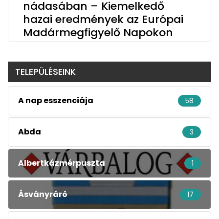
nádasában – Kiemelkedő
hazai eredmények az Európai
Madármegfigyelő Napokon
TELEPÜLÉSEINK
A nap esszenciája
58
Abda
3
Albertkázmérpuszta
1
Ásványráró
17