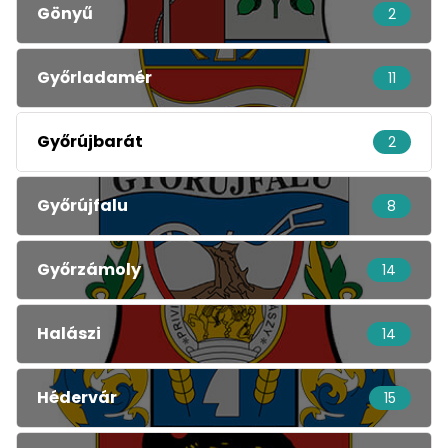
Gönyű
2
Győrladamér
11
Győrújbarát
2
Győrújfalu
8
Győrzámoly
14
Halászi
14
Hédervár
15