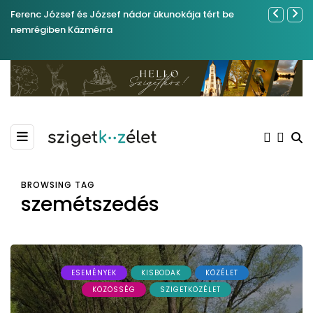
Ferenc József és József nádor ükunokája tért be
Év végétől 
nemrégiben Kázmérra
BROWSING TAG
szemétszedés
ESEMÉNYEK
KISBODAK
KÖZÉLET
KÖZÖSSÉG
SZIGETKÖZÉLET