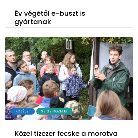
Év végétől e-buszt is
gyártanak
KÖZÉLET
SZIGETKÖZÉLET
Közel tízezer fecske a morotva