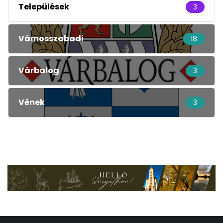
Települések
3
Vámosszabadi
18
Várbalog
3
Vének
3