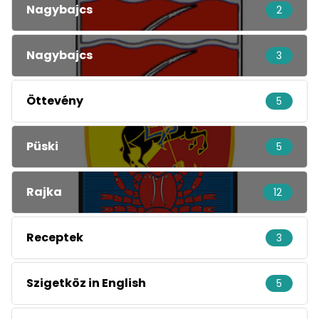
Nagybajcs
2
Nagybajcs
3
Öttevény
5
Püski
5
Rajka
12
Receptek
3
Szigetköz in English
5