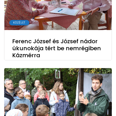
KÖZÉLET
Ferenc József és József nádor
ükunokája tért be nemrégiben
Kázmérra