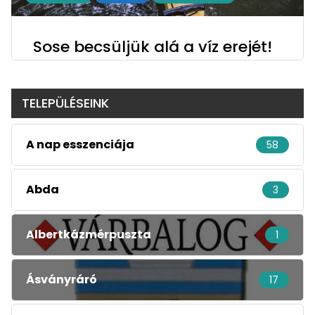
Sose becsüljük alá a víz erejét!
TELEPÜLÉSEINK
A nap esszenciája
58
Abda
3
Albertkázmérpuszta
1
Ásványráró
17