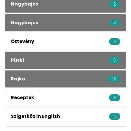
Nagybajcs
2
Nagybajcs
3
Öttevény
5
Püski
5
Rajka
12
Receptek
3
Szigetköz in English
5