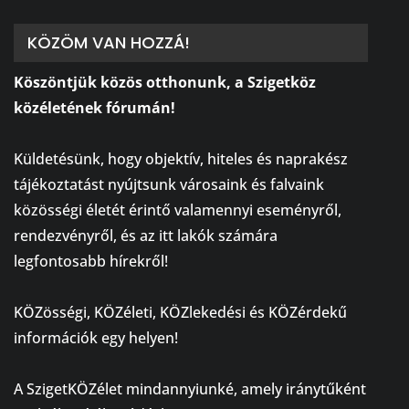
KÖZÖM VAN HOZZÁ!
Köszöntjük közös otthonunk, a Szigetköz
közéletének fórumán!
⠀
Küldetésünk, hogy objektív, hiteles és naprakész
tájékoztatást nyújtsunk városaink és falvaink
közösségi életét érintő valamennyi eseményről,
rendezvényről, és az itt lakók számára
legfontosabb hírekről!
⠀
KÖZösségi, KÖZéleti, KÖZlekedési és KÖZérdekű
információk egy helyen!
⠀
A SzigetKÖZélet mindannyiunké, amely iránytűként