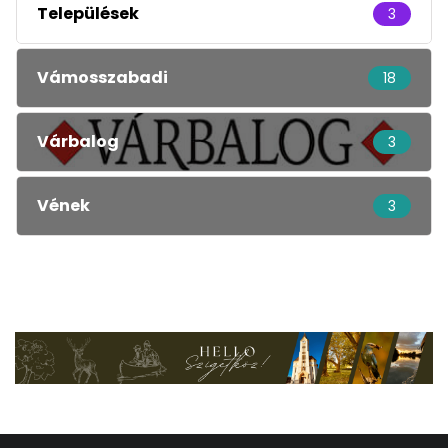
Települések
3
Vámosszabadi
18
Várbalog
3
Vének
3