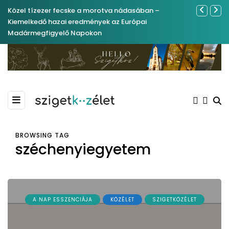
Közel tízezer fecske a morotva nádasában –
Év végétől 
Kiemelkedő hazai eredmények az Európai
Madármegfigyelő Napokon
BROWSING TAG
széchenyiegyetem
A NAP ESSZENCIÁJA
KÖZÉLET
SZIGETKÖZÉLET