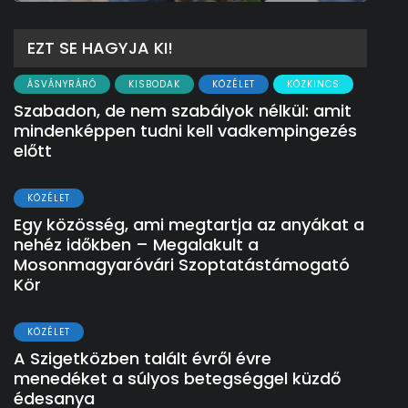
EZT SE HAGYJA KI!
ÁSVÁNYRÁRÓ
KISBODAK
KÖZÉLET
KÖZKINCS
Szabadon, de nem szabályok nélkül: amit
mindenképpen tudni kell vadkempingezés
előtt
KÖZÉLET
Egy közösség, ami megtartja az anyákat a
nehéz időkben – Megalakult a
Mosonmagyaróvári Szoptatástámogató
Kör
KÖZÉLET
A Szigetközben talált évről évre
menedéket a súlyos betegséggel küzdő
édesanya