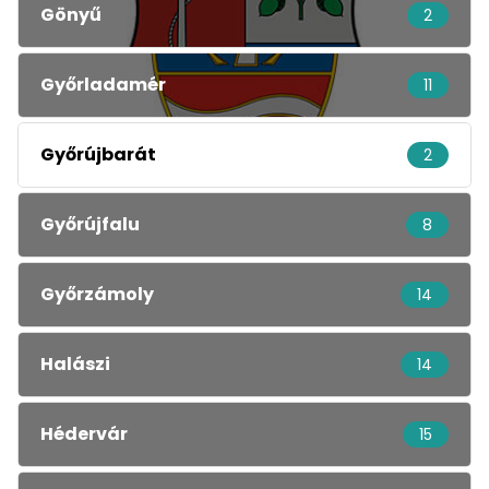
Gönyű
2
Győrladamér
11
Győrújbarát
2
Győrújfalu
8
Győrzámoly
14
Halászi
14
Hédervár
15