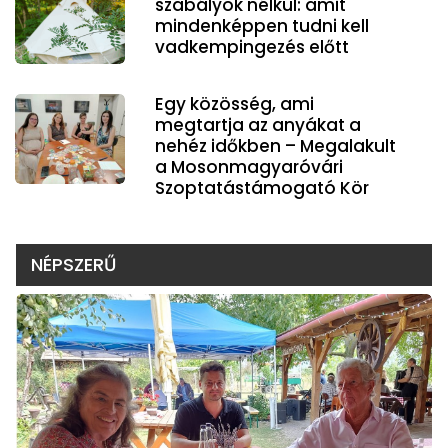
szabályok nélkül: amit
mindenképpen tudni kell
vadkempingezés előtt
Egy közösség, ami
megtartja az anyákat a
nehéz időkben – Megalakult
a Mosonmagyaróvári
Szoptatástámogató Kör
NÉPSZERŰ