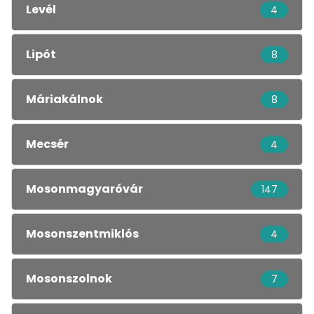
Levél
4
Lipót
8
Máriakálnok
8
Mecsér
4
Mosonmagyaróvár
147
Mosonszentmiklós
4
Mosonszolnok
7