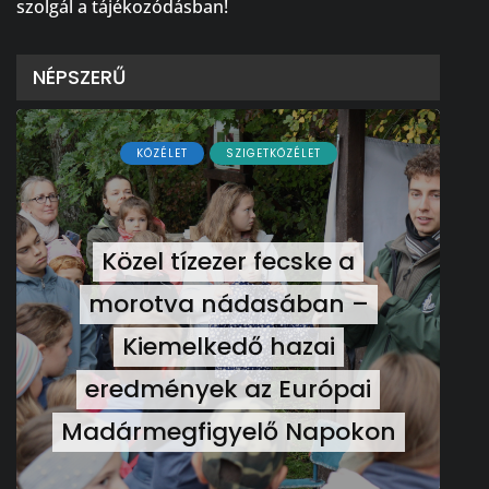
szolgál a tájékozódásban!
NÉPSZERŰ
KÖZÉLET
SZIGETKÖZÉLET
Közel tízezer fecske a
morotva nádasában –
Kiemelkedő hazai
eredmények az Európai
Madármegfigyelő Napokon