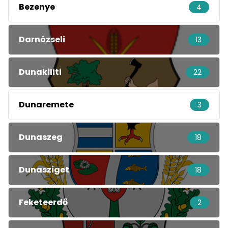
Bezenye
4
Darnózseli
13
Dunakiliti
22
Dunaremete
3
Dunaszeg
18
Dunasziget
18
Feketeerdő
2