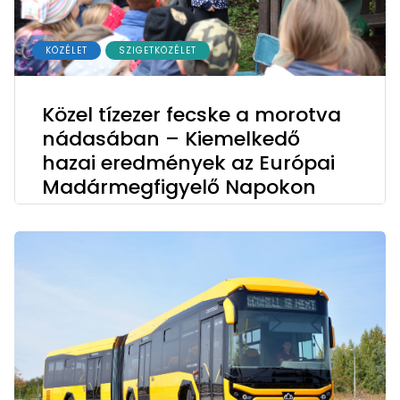
KÖZÉLET
SZIGETKÖZÉLET
Közel tízezer fecske a morotva
nádasában – Kiemelkedő
hazai eredmények az Európai
Madármegfigyelő Napokon