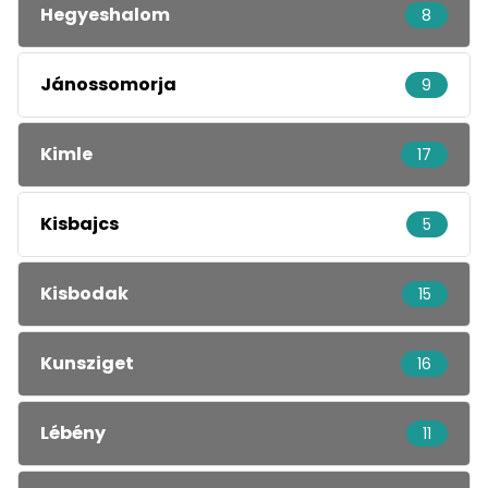
Hegyeshalom
8
Jánossomorja
9
Kimle
17
Kisbajcs
5
Kisbodak
15
Kunsziget
16
Lébény
11