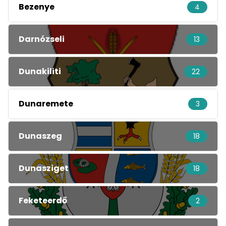
Bezenye
4
Darnózseli
13
Dunakiliti
22
Dunaremete
3
Dunaszeg
18
Dunasziget
18
Feketeerdő
2