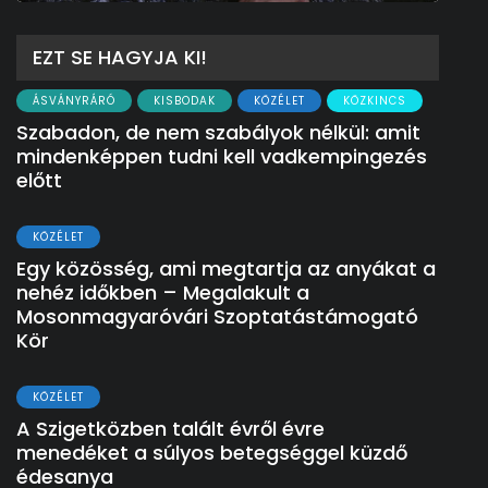
EZT SE HAGYJA KI!
ÁSVÁNYRÁRÓ
KISBODAK
KÖZÉLET
KÖZKINCS
Szabadon, de nem szabályok nélkül: amit
mindenképpen tudni kell vadkempingezés
előtt
KÖZÉLET
Egy közösség, ami megtartja az anyákat a
nehéz időkben – Megalakult a
Mosonmagyaróvári Szoptatástámogató
Kör
KÖZÉLET
A Szigetközben talált évről évre
menedéket a súlyos betegséggel küzdő
édesanya