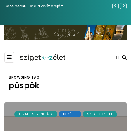
Sose becsüljük alá a víz erejét!
Közel tíze
Kiemelkedő
Madármegf
BROWSING TAG
püspök
A NAP ESSZENCIÁJA
KÖZÉLET
SZIGETKÖZÉLET