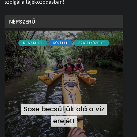
szolgál a tájékozódásban!
NÉPSZERŰ
DUNAKILITI
KÖZÉLET
SZIGETKÖZÉLET
Sose becsüljük alá a víz
erejét!