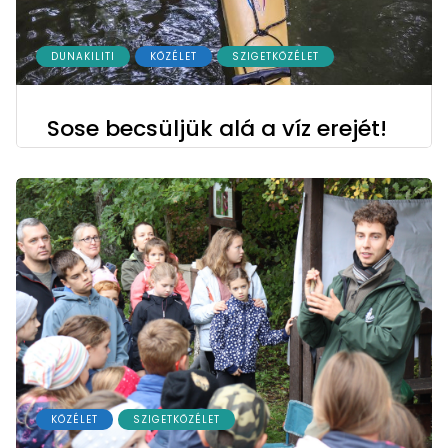
DUNAKILITI
KÖZÉLET
SZIGETKÖZÉLET
Sose becsüljük alá a víz erejét!
KÖZÉLET
SZIGETKÖZÉLET