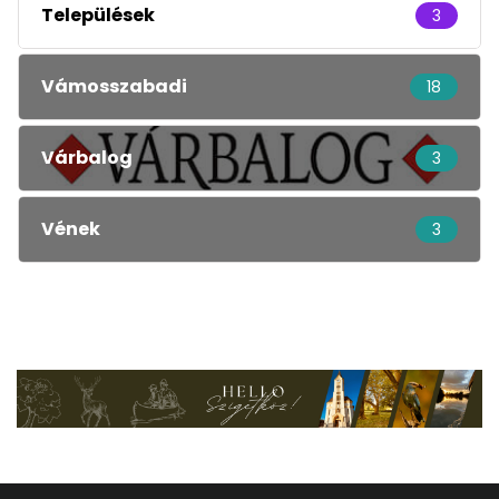
Települések
3
Vámosszabadi
18
Várbalog
3
Vének
3