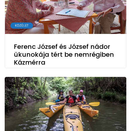
KÖZÉLET
Ferenc József és József nádor
ükunokája tért be nemrégiben
Kázmérra