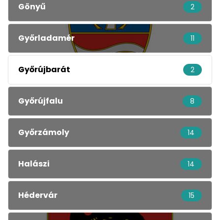
Gönyű
2
Győrladamér
11
Győrújbarát
2
Győrújfalu
8
Győrzámoly
14
Halászi
14
Hédervár
15