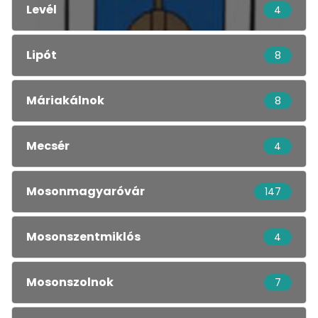
Levél
4
Lipót
8
Máriakálnok
8
Mecsér
4
Mosonmagyaróvár
147
Mosonszentmiklós
4
Mosonszolnok
7