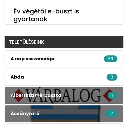
Év végétől e-buszt is
gyártanak
TELEPÜLÉSEINK
A nap esszenciája
58
Abda
3
Albertkázmérpuszta
1
Ásványráró
17