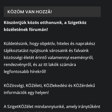
KÖZÖM VAN HOZZÁ!
Köszöntjük közös otthonunk, a Szigetköz
közéletének fórumán!
⠀
Küldetésünk, hogy objektív, hiteles és naprakész
tájékoztatást nyújtsunk városaink és falvaink
közösségi életét érintő valamennyi eseményről,
rendezvényről, és az itt lakók számára
legfontosabb hírekről!
⠀
KÖZösségi, KÖZéleti, KÖZlekedési és KÖZérdekű
információk egy helyen!
⠀
A SzigetKÖZélet mindannyiunké, amely iránytűként