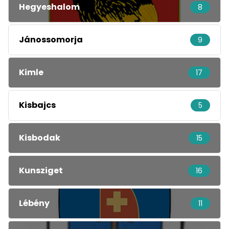
Hegyeshalom
8
Jánossomorja
9
Kimle
17
Kisbajcs
5
Kisbodak
15
Kunsziget
16
Lébény
11