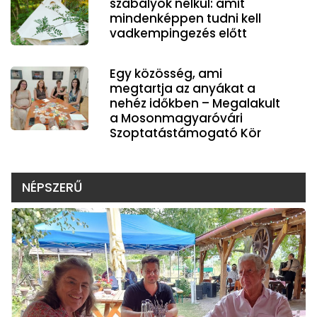
szabályok nélkül: amit
mindenképpen tudni kell
vadkempingezés előtt
Egy közösség, ami
megtartja az anyákat a
nehéz időkben – Megalakult
a Mosonmagyaróvári
Szoptatástámogató Kör
NÉPSZERŰ