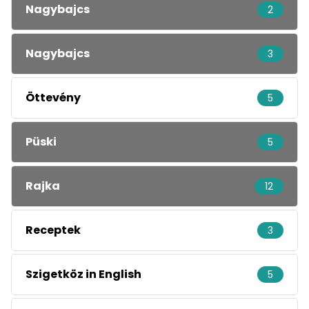
Nagybajcs
2
Nagybajcs
3
Öttevény
5
Püski
5
Rajka
12
Receptek
3
Szigetköz in English
5