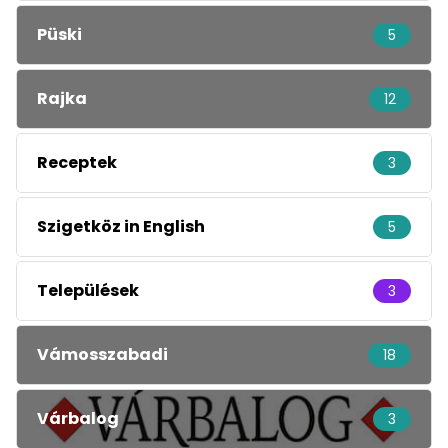
Püski
5
Rajka
12
Receptek
3
Szigetköz in English
5
Települések
3
Vámosszabadi
18
Várbalog
3