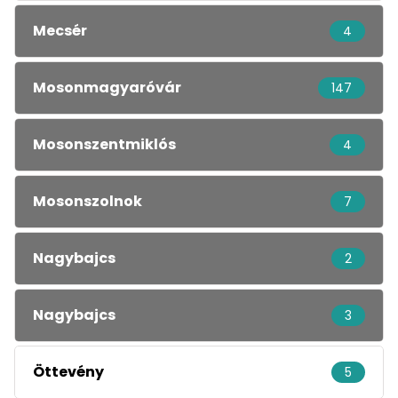
Mecsér
4
Mosonmagyaróvár
147
Mosonszentmiklós
4
Mosonszolnok
7
Nagybajcs
2
Nagybajcs
3
Öttevény
5