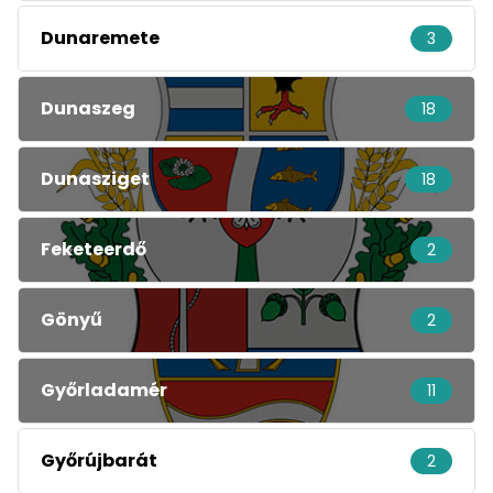
Dunaremete
3
Dunaszeg
18
Dunasziget
18
Feketeerdő
2
Gönyű
2
Győrladamér
11
Győrújbarát
2