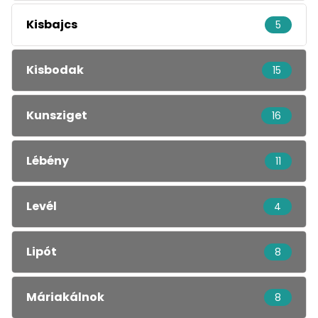
Kisbajcs
5
Kisbodak
15
Kunsziget
16
Lébény
11
Levél
4
Lipót
8
Máriakálnok
8