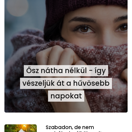
Ősz nátha nélkül - így
vészeljük át a hűvösebb
napokat
Szabadon, de nem