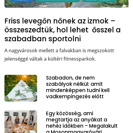
Friss levegőn nőnek az izmok –
összeszedtük, hol lehet ősszel a
szabadban sportolni
A nagyvárosok mellett a falvakban is megszokott
jelenséggé váltak a kültéri fitnessparkok.
Szabadon, de nem
szabályok nélkül: amit
mindenképpen tudni kell
vadkempingezés előtt
Egy közösség, ami
megtartja az anyákat a
nehéz időkben – Megalakult
a Mosonmagyaróvári