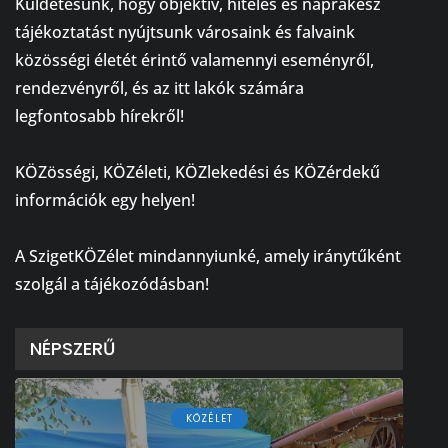
Küldetésünk, hogy objektív, hiteles és naprakész
tájékoztatást nyújtsunk városaink és falvaink
közösségi életét érintő valamennyi eseményről,
rendezvényről, és az itt lakók számára
legfontosabb hírekről!
⠀
KÖZösségi, KÖZéleti, KÖZlekedési és KÖZérdekű
információk egy helyen!
⠀
A SzigetKÖZélet mindannyiunké, amely iránytűként
szolgál a tájékozódásban!
NÉPSZERŰ
KÖZÉLET