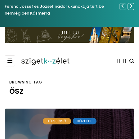
Ferenc József és József nádor ükunokája tért be
Év végétől 
nemrégiben Kázmérra
BROWSING TAG
ősz
KÖZBENSŐ
KÖZÉLET