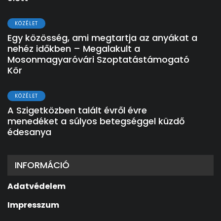
KÖZÉLET
Egy közösség, ami megtartja az anyákat a
nehéz időkben – Megalakult a
Mosonmagyaróvári Szoptatástámogató
Kör
KÖZÉLET
A Szigetközben talált évről évre
menedéket a súlyos betegséggel küzdő
édesanya
INFORMÁCIÓ
Adatvédelem
Impresszum