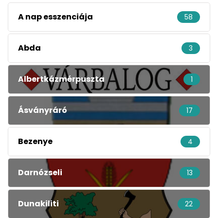
A nap esszenciája
58
Abda
3
Albertkázmérpuszta
1
Ásványráró
17
Bezenye
4
Darnózseli
13
Dunakiliti
22