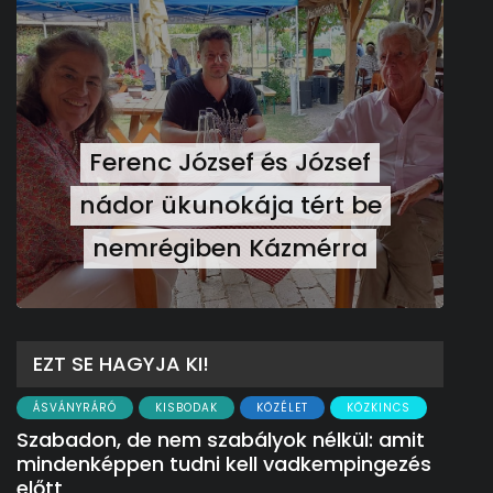
Ferenc József és József
nádor ükunokája tért be
nemrégiben Kázmérra
EZT SE HAGYJA KI!
ÁSVÁNYRÁRÓ
KISBODAK
KÖZÉLET
KÖZKINCS
Szabadon, de nem szabályok nélkül: amit
mindenképpen tudni kell vadkempingezés
előtt