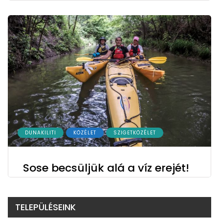
DUNAKILITI
KÖZÉLET
SZIGETKÖZÉLET
Sose becsüljük alá a víz erejét!
TELEPÜLÉSEINK