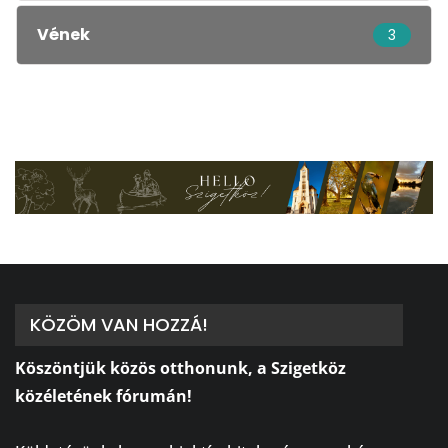
Vének
3
KÖZÖM VAN HOZZÁ!
Köszöntjük közös otthonunk, a Szigetköz
közéletének fórumán!
⠀