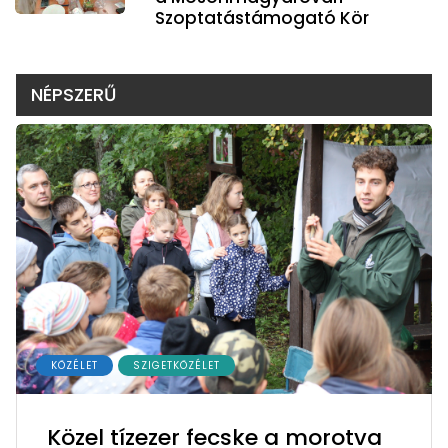
Szoptatástámogató Kör
NÉPSZERŰ
KÖZÉLET
SZIGETKÖZÉLET
Közel tízezer fecske a morotva