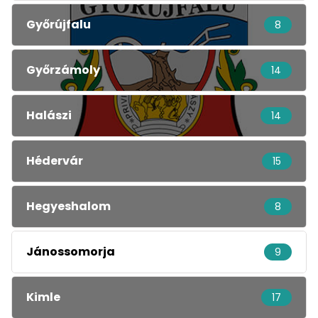
Győrújfalu
8
Győrzámoly
14
Halászi
14
Hédervár
15
Hegyeshalom
8
Jánossomorja
9
Kimle
17