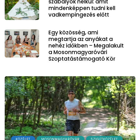
szabályok nélkül: amit
mindenképpen tudni kell
vadkempingezés előtt
Egy közösség, ami
megtartja az anyákat a
nehéz időkben – Megalakult
a Mosonmagyaróvári
Szoptatástámogató Kör
KÖZÉLET
MOSONMAGYARÓVÁR
SZIGETKÖZÉLET