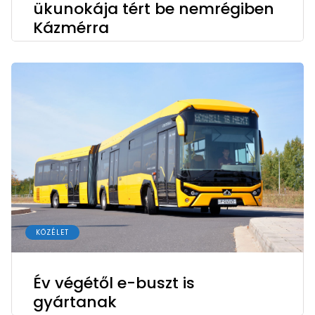
ükunokája tért be nemrégiben
Kázmérra
KÖZÉLET
Év végétől e-buszt is
gyártanak