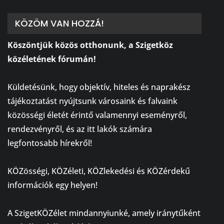
KÖZÖM VAN HOZZÁ!
Köszöntjük közös otthonunk, a Szigetköz
közéletének fórumán!
⠀
Küldetésünk, hogy objektív, hiteles és naprakész
tájékoztatást nyújtsunk városaink és falvaink
közösségi életét érintő valamennyi eseményről,
rendezvényről, és az itt lakók számára
legfontosabb hírekről!
⠀
KÖZösségi, KÖZéleti, KÖZlekedési és KÖZérdekű
információk egy helyen!
⠀
A SzigetKÖZélet mindannyiunké, amely iránytűként