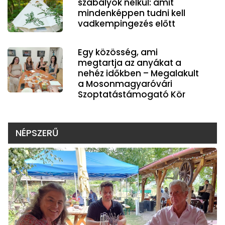
szabályok nélkül: amit
mindenképpen tudni kell
vadkempingezés előtt
Egy közösség, ami
megtartja az anyákat a
nehéz időkben – Megalakult
a Mosonmagyaróvári
Szoptatástámogató Kör
NÉPSZERŰ