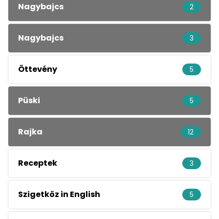
Nagybajcs
2
Nagybajcs
3
Öttevény
5
Püski
5
Rajka
12
Receptek
3
Szigetköz in English
5