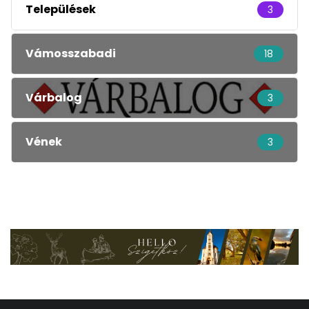
Települések
3
Vámosszabadi
18
Várbalog
3
Vének
3