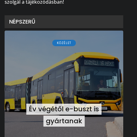
szolgál a tájékozódásban!
NÉPSZERŰ
KÖZÉLET
Év végétől e-buszt is
gyártanak