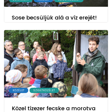
Sose becsüljük alá a víz erejét!
KÖZÉLET
SZIGETKÖZÉLET
Közel tízezer fecske a morotva