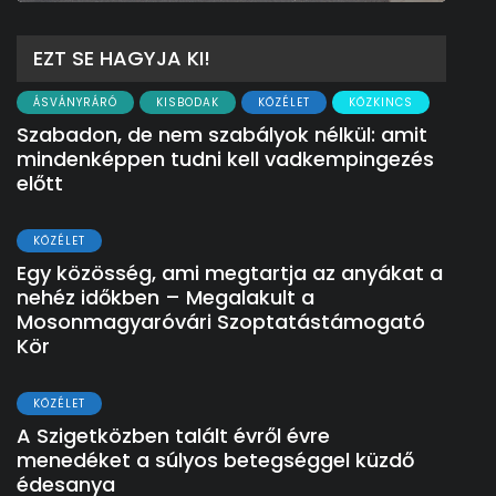
EZT SE HAGYJA KI!
ÁSVÁNYRÁRÓ
KISBODAK
KÖZÉLET
KÖZKINCS
Szabadon, de nem szabályok nélkül: amit
mindenképpen tudni kell vadkempingezés
előtt
KÖZÉLET
Egy közösség, ami megtartja az anyákat a
nehéz időkben – Megalakult a
Mosonmagyaróvári Szoptatástámogató
Kör
KÖZÉLET
A Szigetközben talált évről évre
menedéket a súlyos betegséggel küzdő
édesanya