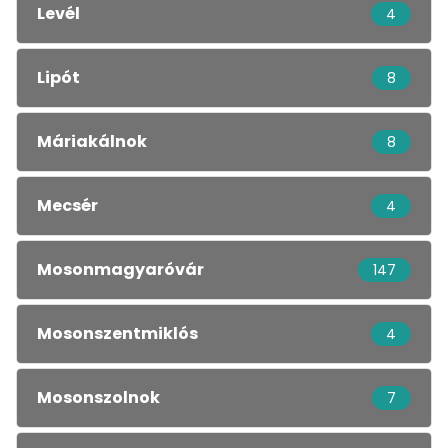
Levél
4
Lipót
8
Máriakálnok
8
Mecsér
4
Mosonmagyaróvár
147
Mosonszentmiklós
4
Mosonszolnok
7