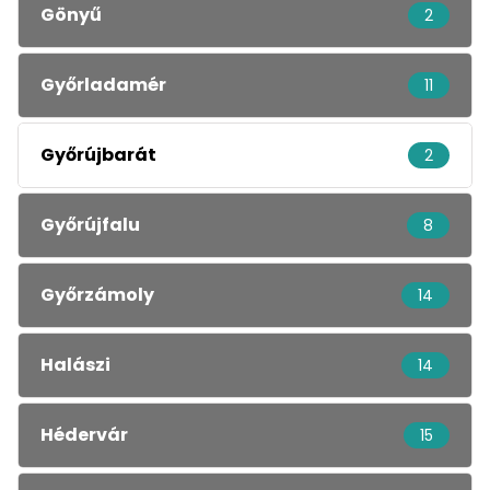
Gönyű
2
Győrladamér
11
Győrújbarát
2
Győrújfalu
8
Győrzámoly
14
Halászi
14
Hédervár
15