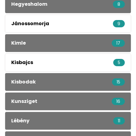
Hegyeshalom
8
Jánossomorja
9
Kimle
17
Kisbajcs
5
Kisbodak
15
Kunsziget
16
Lébény
11