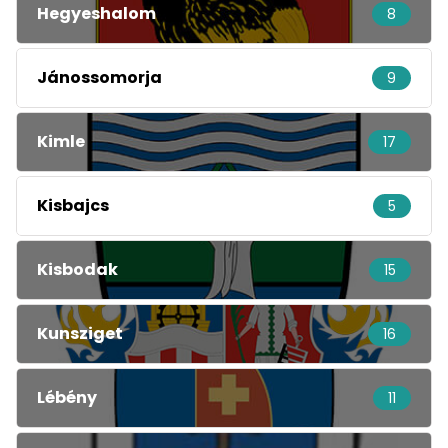
Hegyeshalom
8
Jánossomorja
9
Kimle
17
Kisbajcs
5
Kisbodak
15
Kunsziget
16
Lébény
11