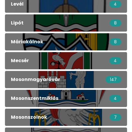
Levél
4
Lipót
8
Máriakálnok
8
Mecsér
4
Mosonmagyaróvár
147
Mosonszentmiklós
4
Mosonszolnok
7