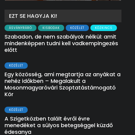
EZT SE HAGYJA KI!
ÁSVÁNYRÁRÓ
KISBODAK
KÖZÉLET
KÖZKINCS
Szabadon, de nem szabályok nélkül: amit
mindenképpen tudni kell vadkempingezés
előtt
KÖZÉLET
Egy közösség, ami megtartja az anyákat a
nehéz időkben – Megalakult a
Mosonmagyaróvári Szoptatástámogató
Kör
KÖZÉLET
A Szigetközben talált évről évre
menedéket a súlyos betegséggel küzdő
édesanya