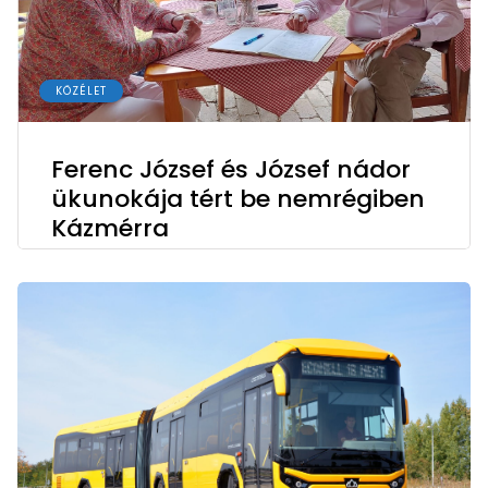
KÖZÉLET
Ferenc József és József nádor
ükunokája tért be nemrégiben
Kázmérra