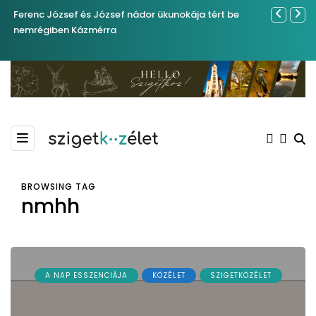
Ferenc József és József nádor ükunokája tért be
Év végétől 
nemrégiben Kázmérra
BROWSING TAG
nmhh
A NAP ESSZENCIÁJA
KÖZÉLET
SZIGETKÖZÉLET