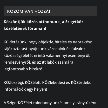
KÖZÖM VAN HOZZÁ!
Köszöntjük közös otthonunk, a Szigetköz
közéletének fórumán!
⠀
Küldetésünk, hogy objektív, hiteles és naprakész
tájékoztatást nyújtsunk városaink és falvaink
közösségi életét érintő valamennyi eseményről,
rendezvényről, és az itt lakók számára
legfontosabb hírekről!
⠀
KÖZösségi, KÖZéleti, KÖZlekedési és KÖZérdekű
információk egy helyen!
⠀
A SzigetKÖZélet mindannyiunké, amely iránytűként