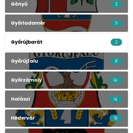
Gönyű
2
Győrladamér
11
Győrújbarát
2
Győrújfalu
8
Győrzámoly
14
Halászi
14
Hédervár
15