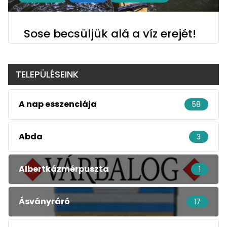
Sose becsüljük alá a víz erejét!
TELEPÜLÉSEINK
A nap esszenciája
58
Abda
3
Albertkázmérpuszta
1
Ásványráró
17