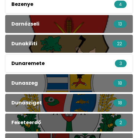
Bezenye
4
Darnózseli
13
Dunakiliti
22
Dunaremete
3
Dunaszeg
18
Dunasziget
18
Feketeerdő
2