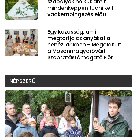
szabályok nélkül: amit
mindenképpen tudni kell
vadkempingezés előtt
Egy közösség, ami
megtartja az anyákat a
nehéz időkben – Megalakult
a Mosonmagyaróvári
Szoptatástámogató Kör
NÉPSZERŰ