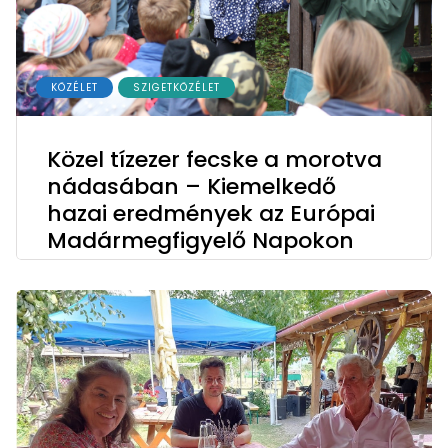
KÖZÉLET
SZIGETKÖZÉLET
Közel tízezer fecske a morotva
nádasában – Kiemelkedő
hazai eredmények az Európai
Madármegfigyelő Napokon