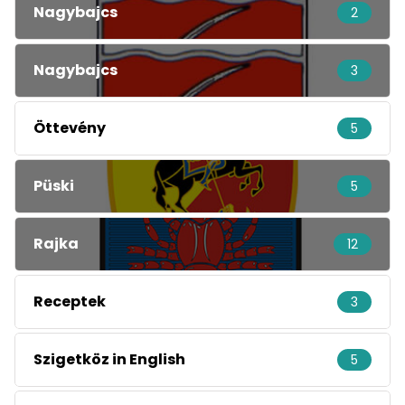
Nagybajcs
2
Nagybajcs
3
Öttevény
5
Püski
5
Rajka
12
Receptek
3
Szigetköz in English
5