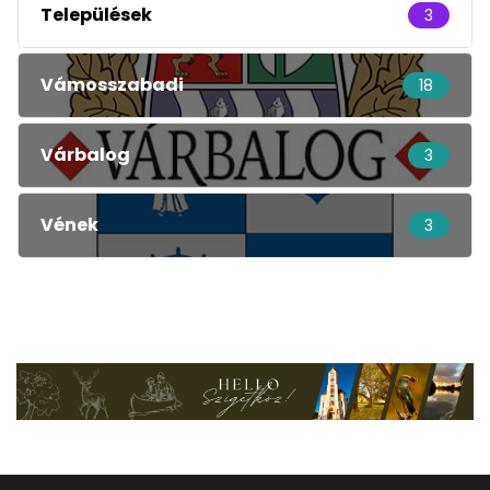
Települések
3
Vámosszabadi
18
Várbalog
3
Vének
3