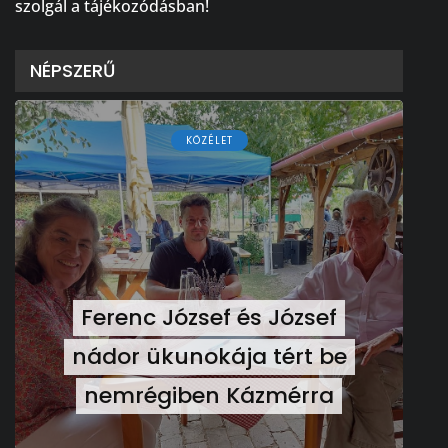
szolgál a tájékozódásban!
NÉPSZERŰ
KÖZÉLET
Ferenc József és József
nádor ükunokája tért be
nemrégiben Kázmérra