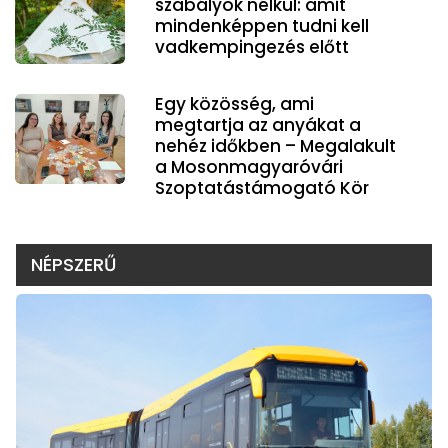
szabályok nélkül: amit
mindenképpen tudni kell
vadkempingezés előtt
Egy közösség, ami
megtartja az anyákat a
nehéz időkben – Megalakult
a Mosonmagyaróvári
Szoptatástámogató Kör
NÉPSZERŰ