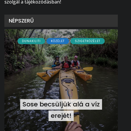
szolgál a tájékozódásban!
NÉPSZERŰ
DUNAKILITI
KÖZÉLET
SZIGETKÖZÉLET
Sose becsüljük alá a víz
erejét!