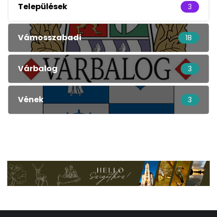
Települések
3
Vámosszabadi
18
Várbalog
3
Vének
3