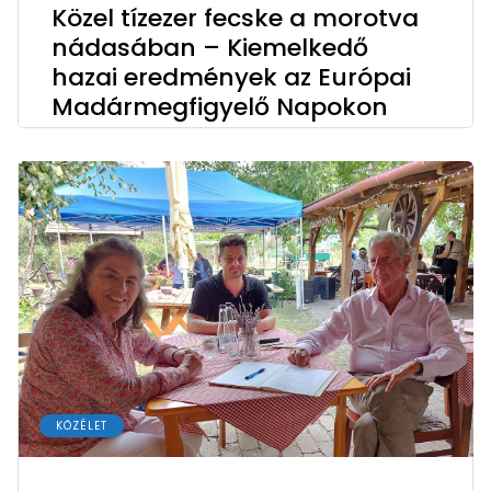
Közel tízezer fecske a morotva
nádasában – Kiemelkedő
hazai eredmények az Európai
Madármegfigyelő Napokon
KÖZÉLET