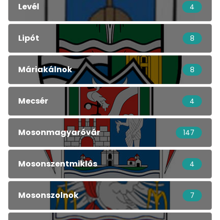
Levél
4
Lipót
8
Máriakálnok
8
Mecsér
4
Mosonmagyaróvár
147
Mosonszentmiklós
4
Mosonszolnok
7