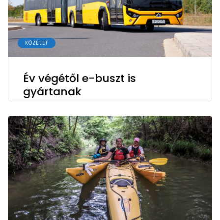
KÖZÉLET
Év végétől e-buszt is
gyártanak