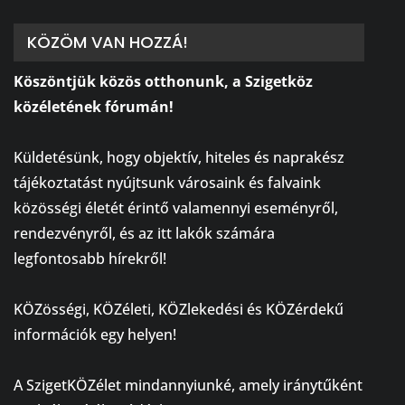
KÖZÖM VAN HOZZÁ!
Köszöntjük közös otthonunk, a Szigetköz
közéletének fórumán!
⠀
Küldetésünk, hogy objektív, hiteles és naprakész
tájékoztatást nyújtsunk városaink és falvaink
közösségi életét érintő valamennyi eseményről,
rendezvényről, és az itt lakók számára
legfontosabb hírekről!
⠀
KÖZösségi, KÖZéleti, KÖZlekedési és KÖZérdekű
információk egy helyen!
⠀
A SzigetKÖZélet mindannyiunké, amely iránytűként