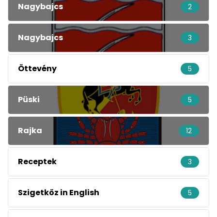
Nagybajcs
2
Nagybajcs
3
Öttevény
5
Püski
5
Rajka
12
Receptek
3
Szigetköz in English
5