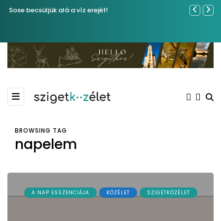
Sose becsüljük alá a víz erejét!
Közel tíze
Kiemelkedő
Madármegf
BROWSING TAG
napelem
A NAP ESSZENCIÁJA
KÖZÉLET
SZIGETKÖZÉLET