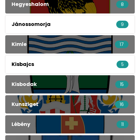
Hegyeshalom
8
Jánossomorja
9
Kimle
17
Kisbajcs
5
Kisbodak
15
Kunsziget
16
Lébény
11