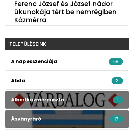
Ferenc József és József nádor
ükunokája tért be nemrégiben
Kázmérra
TELEPÜLÉSEINK
A nap esszenciája
58
Abda
3
Albertkázmérpuszta
1
Ásványráró
17