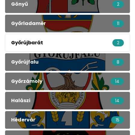
Gönyű
2
Győrladamér
11
Győrújbarát
2
Győrújfalu
8
Győrzámoly
14
Halászi
14
Hédervár
15