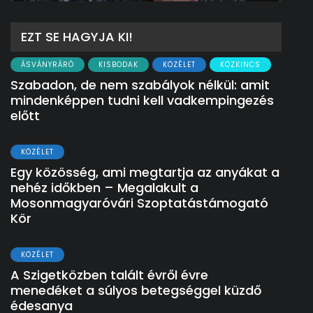
EZT SE HAGYJA KI!
ÁSVÁNYRÁRÓ
KISBODAK
KÖZÉLET
KÖZKINCS
Szabadon, de nem szabályok nélkül: amit
mindenképpen tudni kell vadkempingezés
előtt
KÖZÉLET
Egy közösség, ami megtartja az anyákat a
nehéz időkben – Megalakult a
Mosonmagyaróvári Szoptatástámogató
Kör
KÖZÉLET
A Szigetközben talált évről évre
menedéket a súlyos betegséggel küzdő
édesanya