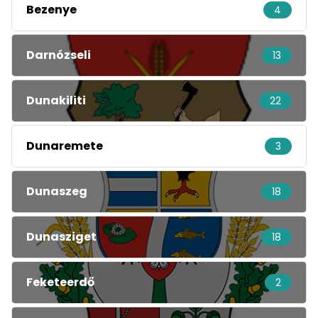
Bezenye
4
Darnózseli
13
Dunakiliti
22
Dunaremete
3
Dunaszeg
18
Dunasziget
18
Feketeerdő
2