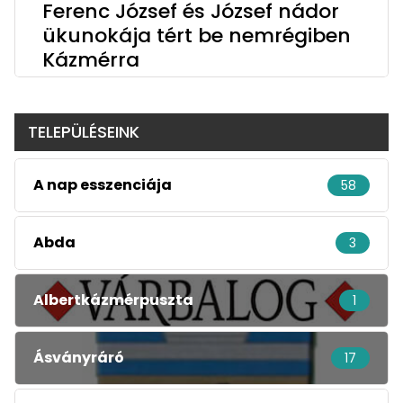
Ferenc József és József nádor
ükunokája tért be nemrégiben
Kázmérra
TELEPÜLÉSEINK
A nap esszenciája
58
Abda
3
Albertkázmérpuszta
1
Ásványráró
17