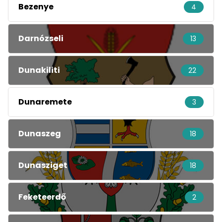
Bezenye
4
Darnózseli
13
Dunakiliti
22
Dunaremete
3
Dunaszeg
18
Dunasziget
18
Feketeerdő
2