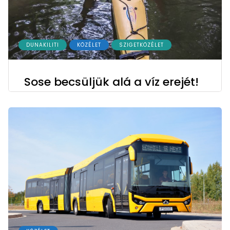
DUNAKILITI
KÖZÉLET
SZIGETKÖZÉLET
Sose becsüljük alá a víz erejét!