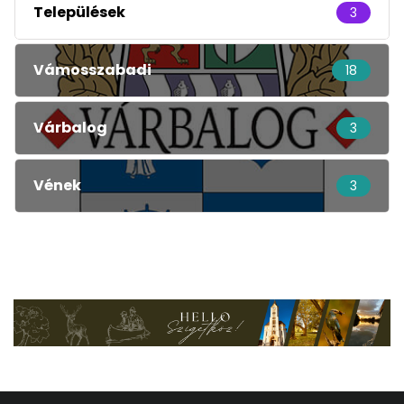
Települések
3
Vámosszabadi
18
Várbalog
3
Vének
3