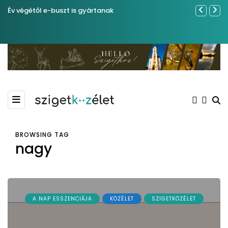
Év végétől e-buszt is gyártanak
Közel tíze
Kiemelkedő
Madármegf
BROWSING TAG
nagy
A NAP ESSZENCIÁJA
KÖZÉLET
SZIGETKÖZÉLET