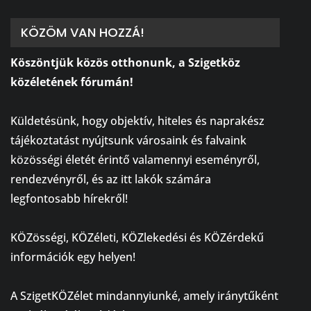
KÖZÖM VAN HOZZÁ!
Köszöntjük közös otthonunk, a Szigetköz
közéletének fórumán!
⠀
Küldetésünk, hogy objektív, hiteles és naprakész
tájékoztatást nyújtsunk városaink és falvaink
közösségi életét érintő valamennyi eseményről,
rendezvényről, és az itt lakók számára
legfontosabb hírekről!
⠀
KÖZösségi, KÖZéleti, KÖZlekedési és KÖZérdekű
információk egy helyen!
⠀
A SzigetKÖZélet mindannyiunké, amely iránytűként