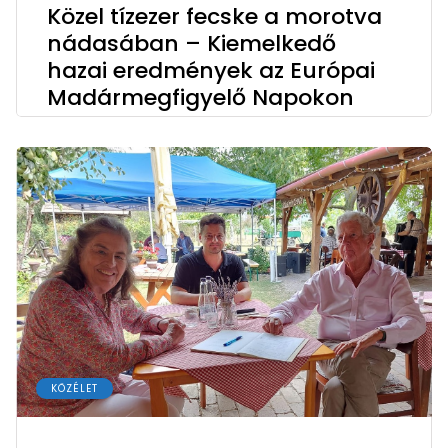
Közel tízezer fecske a morotva
nádasában – Kiemelkedő
hazai eredmények az Európai
Madármegfigyelő Napokon
KÖZÉLET