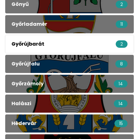
Gönyű
2
Győrladamér
11
Győrújbarát
2
Győrújfalu
8
Győrzámoly
14
Halászi
14
Hédervár
15