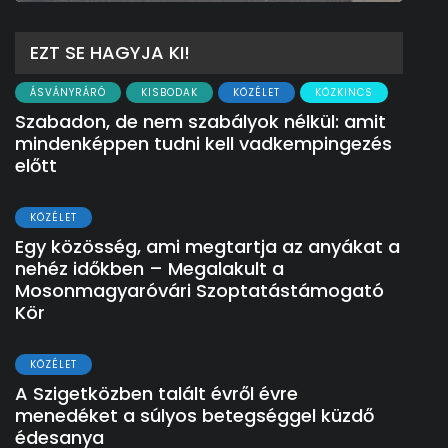
EZT SE HAGYJA KI!
ÁSVÁNYRÁRÓ
KISBODAK
KÖZÉLET
KÖZKINCS
Szabadon, de nem szabályok nélkül: amit
mindenképpen tudni kell vadkempingezés
előtt
KÖZÉLET
Egy közösség, ami megtartja az anyákat a
nehéz időkben – Megalakult a
Mosonmagyaróvári Szoptatástámogató
Kör
KÖZÉLET
A Szigetközben talált évről évre
menedéket a súlyos betegséggel küzdő
édesanya