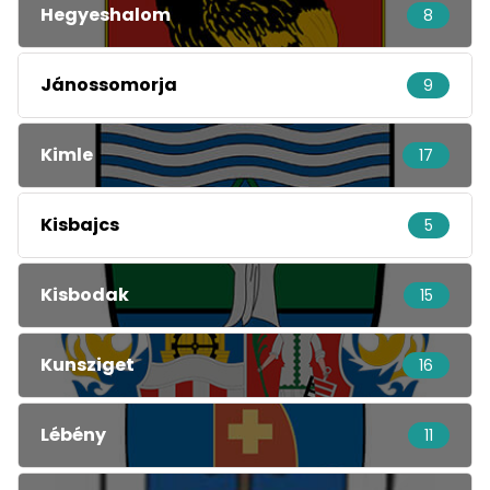
Hegyeshalom
8
Jánossomorja
9
Kimle
17
Kisbajcs
5
Kisbodak
15
Kunsziget
16
Lébény
11