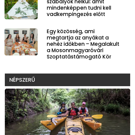
szabályok nélkül: amit
mindenképpen tudni kell
vadkempingezés előtt
Egy közösség, ami
megtartja az anyákat a
nehéz időkben – Megalakult
a Mosonmagyaróvári
Szoptatástámogató Kör
NÉPSZERŰ