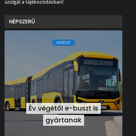
szolgál a tájékozódásban!
NÉPSZERŰ
KÖZÉLET
Év végétől e-buszt is
gyártanak