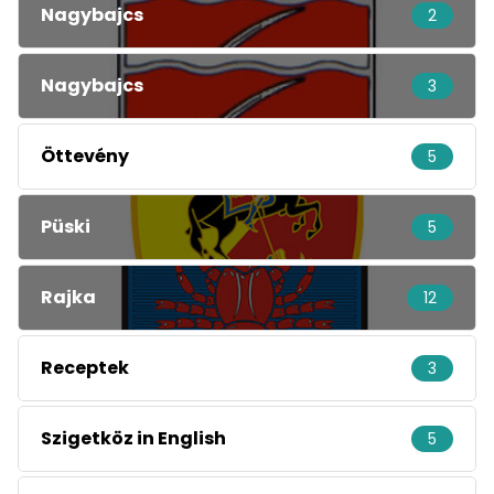
Nagybajcs
2
Nagybajcs
3
Öttevény
5
Püski
5
Rajka
12
Receptek
3
Szigetköz in English
5