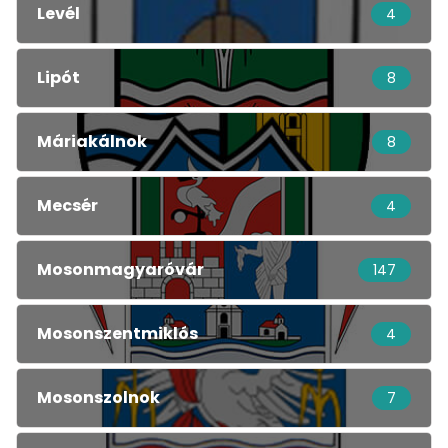
Levél
4
Lipót
8
Máriakálnok
8
Mecsér
4
Mosonmagyaróvár
147
Mosonszentmiklós
4
Mosonszolnok
7