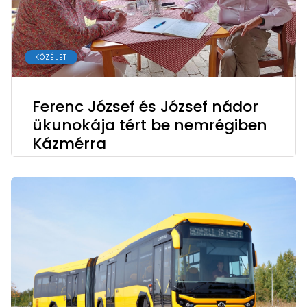
KÖZÉLET
Ferenc József és József nádor
ükunokája tért be nemrégiben
Kázmérra