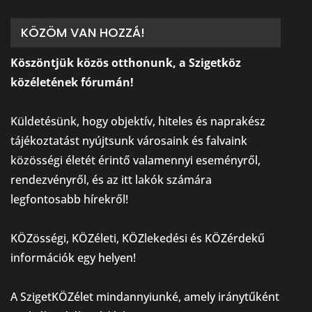
KÖZÖM VAN HOZZÁ!
Köszöntjük közös otthonunk, a Szigetköz
közéletének fórumán!
⠀
Küldetésünk, hogy objektív, hiteles és naprakész
tájékoztatást nyújtsunk városaink és falvaink
közösségi életét érintő valamennyi eseményről,
rendezvényről, és az itt lakók számára
legfontosabb hírekről!
⠀
KÖZösségi, KÖZéleti, KÖZlekedési és KÖZérdekű
információk egy helyen!
⠀
A SzigetKÖZélet mindannyiunké, amely iránytűként