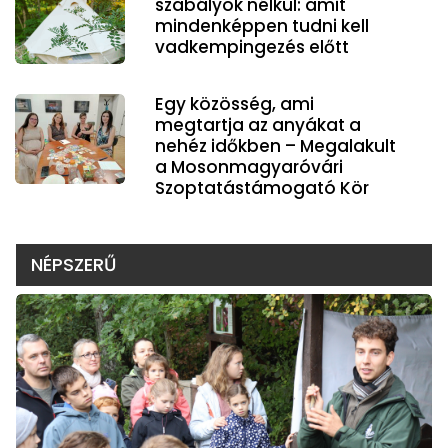
szabályok nélkül: amit
mindenképpen tudni kell
vadkempingezés előtt
Egy közösség, ami
megtartja az anyákat a
nehéz időkben – Megalakult
a Mosonmagyaróvári
Szoptatástámogató Kör
NÉPSZERŰ