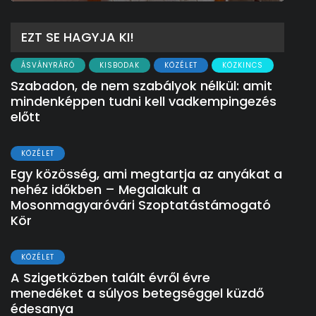
EZT SE HAGYJA KI!
ÁSVÁNYRÁRÓ
KISBODAK
KÖZÉLET
KÖZKINCS
Szabadon, de nem szabályok nélkül: amit
mindenképpen tudni kell vadkempingezés
előtt
KÖZÉLET
Egy közösség, ami megtartja az anyákat a
nehéz időkben – Megalakult a
Mosonmagyaróvári Szoptatástámogató
Kör
KÖZÉLET
A Szigetközben talált évről évre
menedéket a súlyos betegséggel küzdő
édesanya