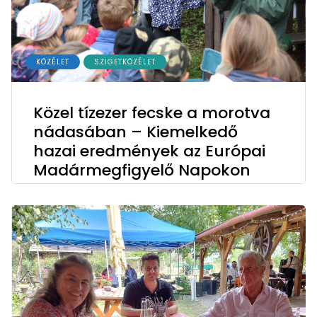
KÖZÉLET
SZIGETKÖZÉLET
Közel tízezer fecske a morotva
nádasában – Kiemelkedő
hazai eredmények az Európai
Madármegfigyelő Napokon