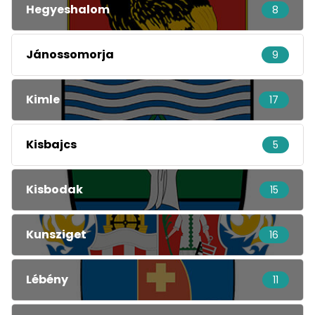
Hegyeshalom
8
Jánossomorja
9
Kimle
17
Kisbajcs
5
Kisbodak
15
Kunsziget
16
Lébény
11