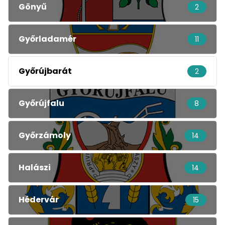
Gönyű
2
Győrladamér
11
Győrújbarát
2
Győrújfalu
8
Győrzámoly
14
Halászi
14
Hédervár
15