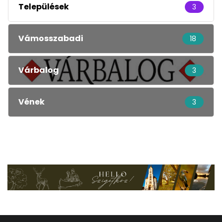
Települések
3
Vámosszabadi
18
Várbalog
3
Vének
3