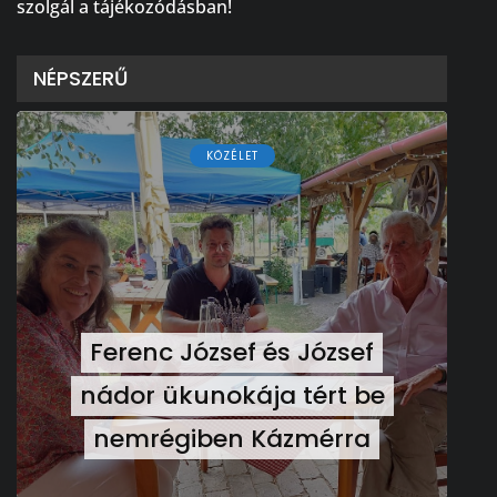
szolgál a tájékozódásban!
NÉPSZERŰ
KÖZÉLET
Ferenc József és József
nádor ükunokája tért be
nemrégiben Kázmérra