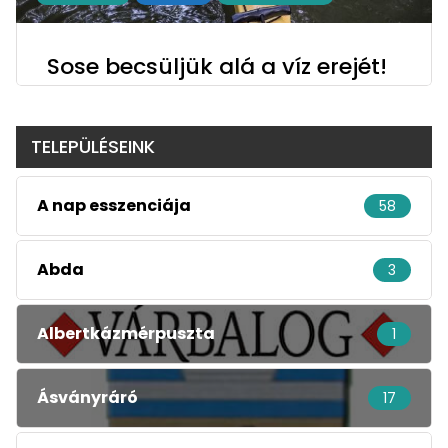
Sose becsüljük alá a víz erejét!
TELEPÜLÉSEINK
A nap esszenciája
58
Abda
3
Albertkázmérpuszta
1
Ásványráró
17