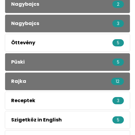
Nagybajcs
2
Nagybajcs
3
Öttevény
5
Püski
5
Rajka
12
Receptek
3
Szigetköz in English
5