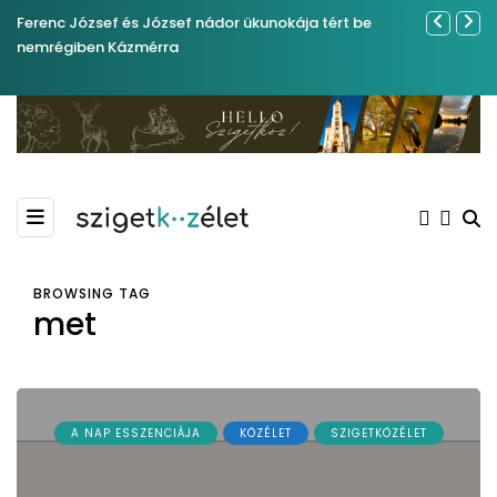
Ferenc József és József nádor ükunokája tért be
Év végétől 
nemrégiben Kázmérra
BROWSING TAG
met
A NAP ESSZENCIÁJA
KÖZÉLET
SZIGETKÖZÉLET