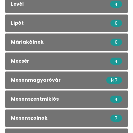
Levél
4
Lipót
8
Máriakálnok
8
Mecsér
4
Mosonmagyaróvár
147
Mosonszentmiklós
4
Mosonszolnok
7