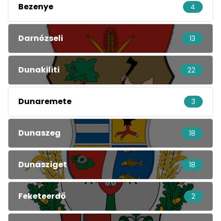
Bezenye
4
Darnózseli
13
Dunakiliti
22
Dunaremete
3
Dunaszeg
18
Dunasziget
18
Feketeerdő
2