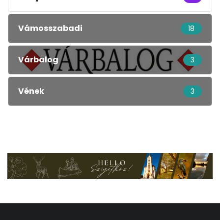
Vámosszabadi
18
Várbalog
3
Vének
3