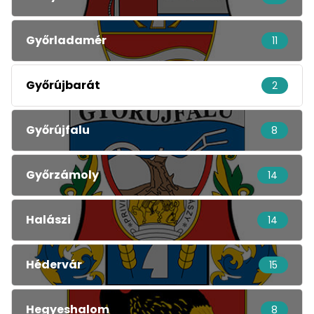
Győrladamér
11
Győrújbarát
2
Győrújfalu
8
Győrzámoly
14
Halászi
14
Hédervár
15
Hegyeshalom
8