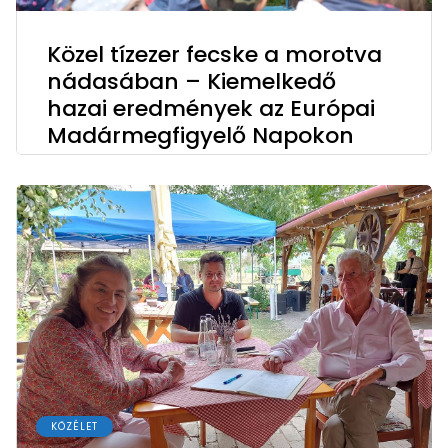
Közel tízezer fecske a morotva
nádasában – Kiemelkedő
hazai eredmények az Európai
Madármegfigyelő Napokon
KÖZÉLET