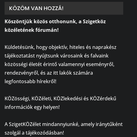
KÖZÖM VAN HOZZÁ!
Köszöntjük közös otthonunk, a Szigetköz
közéletének fórumán!
⠀
Küldetésünk, hogy objektív, hiteles és naprakész
tájékoztatást nyújtsunk városaink és falvaink
közösségi életét érintő valamennyi eseményről,
rendezvényről, és az itt lakók számára
legfontosabb hírekről!
⠀
KÖZösségi, KÖZéleti, KÖZlekedési és KÖZérdekű
információk egy helyen!
⠀
A SzigetKÖZélet mindannyiunké, amely iránytűként
szolgál a tájékozódásban!