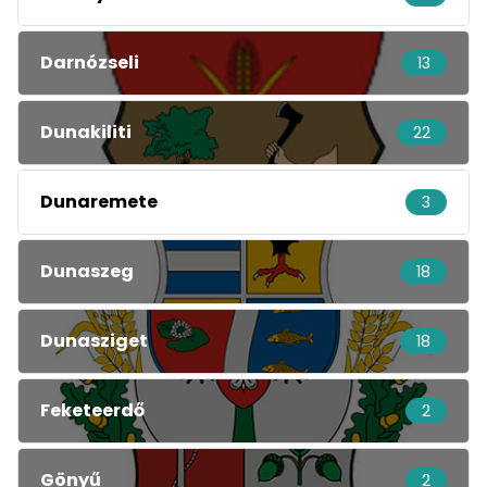
Darnózseli
13
Dunakiliti
22
Dunaremete
3
Dunaszeg
18
Dunasziget
18
Feketeerdő
2
Gönyű
2