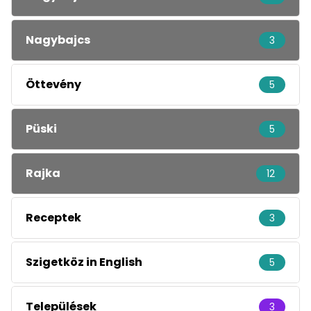
Nagybajcs
3
Öttevény
5
Püski
5
Rajka
12
Receptek
3
Szigetköz in English
5
Települések
3