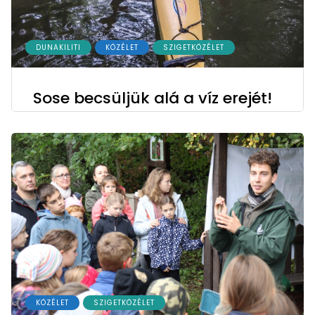
DUNAKILITI
KÖZÉLET
SZIGETKÖZÉLET
Sose becsüljük alá a víz erejét!
KÖZÉLET
SZIGETKÖZÉLET