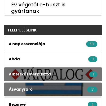
Év végétől e-buszt is
gyártanak
TELEPÜLÉSEINK
A nap esszenciája
58
Abda
3
Albertkázmérpuszta
1
Ásványráró
17
Bezenye
4