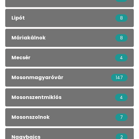
Lipót
8
Máriakálnok
8
Mecsér
4
Mosonmagyaróvár
147
Mosonszentmiklós
4
Mosonszolnok
7
Nagybajcs
2