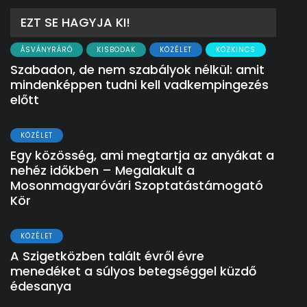
EZT SE HAGYJA KI!
ÁSVÁNYRÁRÓ
KISBODAK
KÖZÉLET
KÖZKINCS
Szabadon, de nem szabályok nélkül: amit
mindenképpen tudni kell vadkempingezés
előtt
KÖZÉLET
Egy közösség, ami megtartja az anyákat a
nehéz időkben – Megalakult a
Mosonmagyaróvári Szoptatástámogató
Kör
KÖZÉLET
A Szigetközben talált évről évre
menedéket a súlyos betegséggel küzdő
édesanya