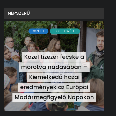
NÉPSZERŰ
KÖZÉLET
SZIGETKÖZÉLET
Közel tízezer fecske a
morotva nádasában –
Kiemelkedő hazai
eredmények az Európai
Madármegfigyelő Napokon