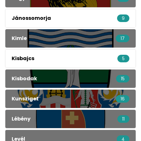
Jánossomorja
9
Kimle
17
Kisbajcs
5
Kisbodak
15
Kunsziget
16
Lébény
11
Levél
4