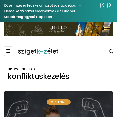
Közel tízezer fecske a morotva nádasában –
Ferenc Józs
Kiemelkedő hazai eredmények az Európai
nemrégibe
Madármegfigyelő Napokon
BROWSING TAG
konfliktuskezelés
KÖZBENSŐ