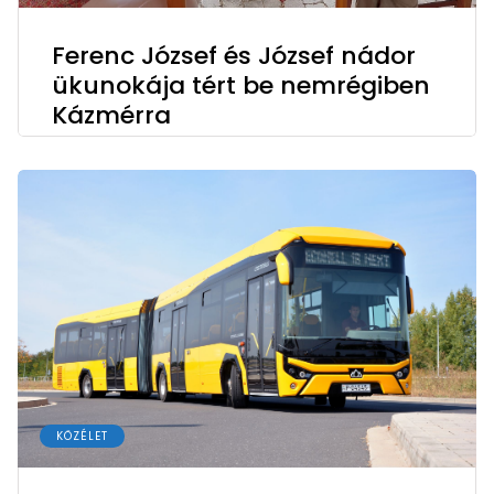
Ferenc József és József nádor
ükunokája tért be nemrégiben
Kázmérra
KÖZÉLET